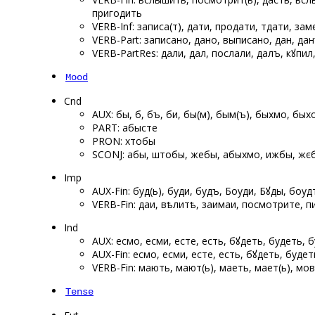
пригодить
VERB-Inf: записа(т), дати, продати, ѡтдати, за
VERB-Part: записано, дано, выписано, дан, да
VERB-PartRes: дали, дал, послали, далъ, кꙋпи
Mood
Cnd
AUX: бы, б, бъ, би, бы(м), бым(ъ), быхмо, бы
PART: абысте
PRON: хтобы
SCONJ: абы, штобы, жебы, абыхмо, ижбы, жє
Imp
AUX-Fin: буд(ь), буди, будъ, Боуди, Бꙋды, боуд
VERB-Fin: даи, вѣлитѣ, заимаи, посмотрите, 
Ind
AUX: есмо, есми, есте, есть, бꙋдеть, будеть, бу
AUX-Fin: есмо, есми, есте, есть, бꙋдеть, будеть
VERB-Fin: мають, мают(ь), маеть, мает(ь), мо
Tense