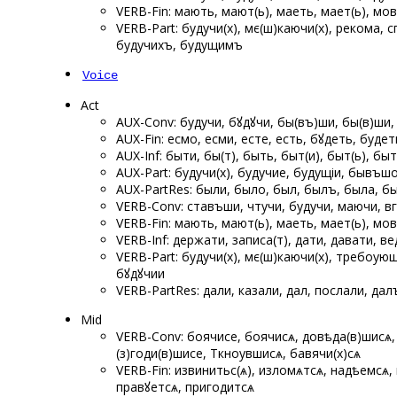
VERB-Fin: мають, мают(ь), маеть, мает(ь), мо
VERB-Part: будучи(х), мє(ш)каючи(х), рекома
будучихъ, будущимъ
Voice
Act
AUX-Conv: будучи, бꙋдꙋчи, бы(въ)ши, бы(в)ши
AUX-Fin: есмо, есми, есте, есть, бꙋдеть, будеть
AUX-Inf: быти, бы(т), быть, быт(и), быт(ь), бы
AUX-Part: будучи(х), будучие, будущіи, бывъш
AUX-PartRes: были, было, был, былъ, была, бы(
VERB-Conv: ставъши, чтучи, будучи, маючи, вг
VERB-Fin: мають, мают(ь), маеть, мает(ь), мо
VERB-Inf: держати, записа(т), дати, давати, в
VERB-Part: будучи(х), мє(ш)каючи(х), требоу
бꙋдꙋчии
VERB-PartRes: дали, казали, дал, послали, да
Mid
VERB-Conv: боячисе, боячисѧ, довѣда(в)шисѧ,
(з)годи(в)шисе, Ткноувшисѧ, бавячи(х)сѧ
VERB-Fin: извинитьс(ѧ), изломѧтсѧ, надѣемсѧ,
правꙋетсѧ, пригодитсѧ