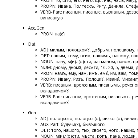
PRON: то, што, его, него, що, нас, насъ, на(с),
PROPN: Ивана, Полтескъ, Ригу, Данила, Стефа
VERB-Part: писаныи, писаные, вызнаныи, дозв
виписаную
Acc,Gen
PRON: на(с̑)
Dat
ADJ: милым, полоцкомꙋ, добрым, полоцкому,
DET: нашим, тому, всим, нашимъ, нашому, ва
NOUN: пану, м(и)л(о)сти, ратманом, паном, 
NUM: ѡдному, ѡдномꙋ, десѧти, 16, 20, 5, двема,
PRON: намъ, ему, нам, имъ, емꙋ, им, вам, том
PROPN: Ивану, Ризѣ, Полоцкꙋ, Иванꙋ, Михаилу
VERB: писаным, вроженым, писанымъ, речено
вкладаючомꙋ
VERB-Part: писаным, вроженым, писанымъ, р
вкладаючомꙋ
Gen
ADJ: полоцкого, полоцког(о), ризког(о), велико
AUX-Part: будучи(х), бывъшого
DET: того, нашого, тых, своего, ѡного, наших,
NOUN: м(и)л(о)сти, мѣста, копъ, пана, людеи,