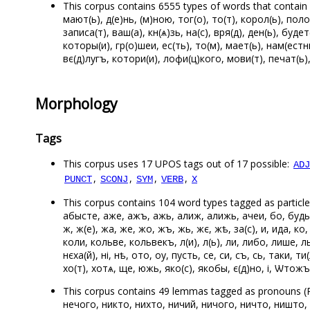
This corpus contains 6555 types of words that contain b
мают(ь), д(е)нь, (м)ною, тог(о), то(т), корол(ь), поло
записа(т), ваш(а), кн(ѧ)зь, на(с), вря(д), ден(ь), будет(
которы(и), гр(о)шеи, ес(ть), то(м), мает(ь), нам(естник)
вє(д)лугъ, котори(и), лофи(ц)кого, мови(т), печат(ь),
Morphology
Tags
This corpus uses 17 UPOS tags out of 17 possible:
ADJ
,
,
,
,
PUNCT
SCONJ
SYM
VERB
X
This corpus contains 104 word types tagged as particles
абысте, аже, ажъ, ажь, алиж, алижь, ачеи, бо, будь, б
ж, ж(е), жа, же, жо, жъ, жь, жє, жѣ, за(с), и, ида, ко
коли, кольве, кольвекъ, л(и), л(ь), ли, либо, лише, л
нєха(й), ні, нѣ, ото, оу, пусть, се, си, съ, сь, таки, 
хо(т), хотѧ, ще, южь, яко(с), якобы, є(д)но, і, Ѡтожъ
This corpus contains 49 lemmas tagged as pronouns (
нечого, никто, нихто, ничий, ничого, ничто, ништо,