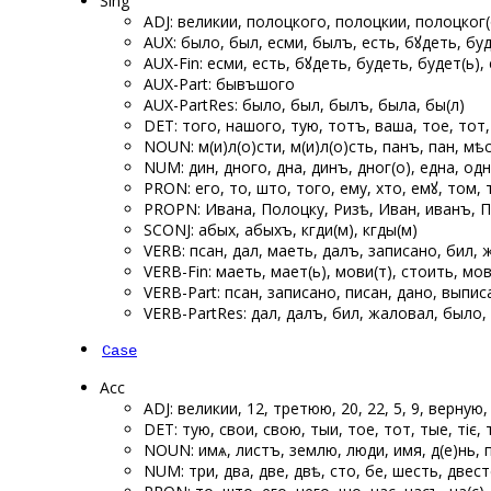
Sing
ADJ: великии, полоцкого, полоцкии, полоцког(
AUX: было, был, есми, былъ, есть, бꙋдеть, буде
AUX-Fin: есми, есть, бꙋдеть, будеть, будет(ь), е
AUX-Part: бывъшого
AUX-PartRes: было, был, былъ, была, бы(л)
DET: того, нашого, тую, тотъ, ваша, тое, тот,
NOUN: м(и)л(о)сти, м(и)л(о)сть, панъ, пан, мѣ
NUM: ѡдин, ѡдного, ѡдна, ѡдинъ, ѡдног(о), една, о
PRON: его, то, што, того, ему, хто, емꙋ, том, 
PROPN: Ивана, Полоцку, Ризѣ, Иван, иванъ, П
SCONJ: абых, абыхъ, кгди(м), кгды(м)
VERB: псан, дал, маеть, далъ, записано, бил,
VERB-Fin: маеть, мает(ь), мови(т), стоить, м
VERB-Part: псан, записано, писан, дано, выпис
VERB-PartRes: дал, далъ, бил, жаловал, было,
Case
Acc
ADJ: великии, 12, третюю, 20, 22, 5, 9, верную
DET: тую, свои, свою, тыи, тое, тот, тые, тіє,
NOUN: имѧ, листъ, землю, люди, имя, д(е)нь, п
NUM: три, два, две, двѣ, сто, ѡбе, шесть, двес