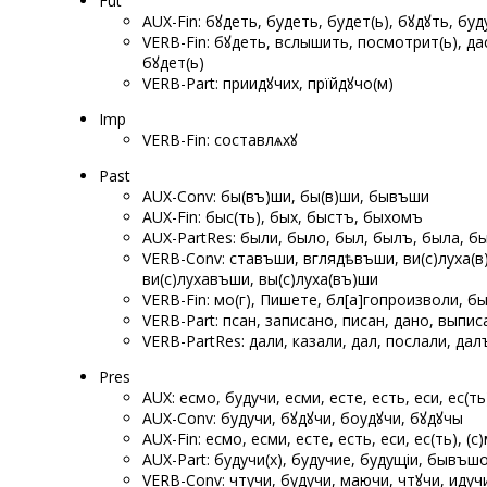
Fut
AUX-Fin: бꙋдеть, будеть, будет(ь), бꙋдꙋть, буд
VERB-Fin: бꙋдеть, вслышить, посмотрит(ь), дас
бꙋдет(ь)
VERB-Part: приидꙋчих, прїйдꙋчо(м)
Imp
VERB-Fin: составлѧхꙋ
Past
AUX-Conv: бы(въ)ши, бы(в)ши, бывъши
AUX-Fin: быс(ть), бых, быстъ, быхомъ
AUX-PartRes: были, было, был, былъ, была, бы(
VERB-Conv: ставъши, вглядѣвъши, ви(с)луха(
ви(с)лухавъши, вы(с)луха(въ)ши
VERB-Fin: мо(г), Пишете, бл[а]гопроизволи, 
VERB-Part: псан, записано, писан, дано, выпи
VERB-PartRes: дали, казали, дал, послали, да
Pres
AUX: есмо, будучи, есми, есте, есть, еси, ес(ть)
AUX-Conv: будучи, бꙋдꙋчи, боудꙋчи, бꙋдꙋчы
AUX-Fin: есмо, есми, есте, есть, еси, ес(ть), (с)
AUX-Part: будучи(х), будучие, будущіи, бывъш
VERB-Conv: чтучи, будучи, маючи, чтꙋчи, идуч