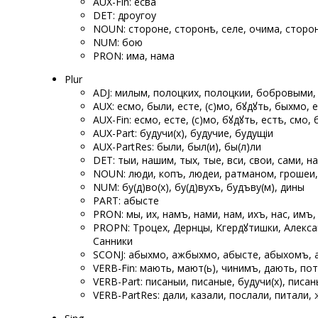
AUX-Fin: есва
DET: дроугоу
NOUN: стороне, сторонѣ, селе, очима, сторон
NUM: ѡбою
PRON: има, нама
Plur
ADJ: милым, полоцких, полоцкии, бобровыми
AUX: есмо, были, есте, (с)мо, бꙋдꙋть, быхмо, 
AUX-Fin: есмо, есте, (с)мо, бꙋдꙋть, естѣ, смо, 
AUX-Part: будучи(х), будучие, будущіи
AUX-PartRes: были, был(и), бы(л)ли
DET: тыи, нашим, тых, тые, вси, свои, сами, 
NOUN: люди, копъ, людеи, ратманом, грошеи,
NUM: ѡбу(д)во(х), ѡбу(д)вухъ, ѡбудъву(м), ѡдины
PART: абысте
PRON: мы, их, намъ, нами, нам, ихъ, нас, имъ, 
PROPN: Троцех, Дернцы, Кгердꙋтишки, Алекс
Санники
SCONJ: абыхмо, ажбыхмо, абысте, абыхомъ,
VERB-Fin: мають, мают(ь), чинимъ, дають, по
VERB-Part: писаныи, писаные, будучи(х), пис
VERB-PartRes: дали, казали, послали, питали,