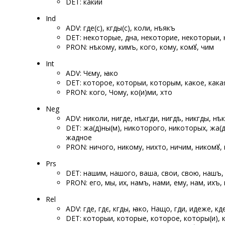
DET: какии
Ind
ADV: где(с), кгды(с), коли, нѣякъ
DET: некоторые, ѡдна, некоторие, некоторыи, 
PRON: нѣкому, кимъ, кого, кому, комꙋ, чим
Int
ADV: Чєму, ꙗко
DET: которое, которыи, которым, какое, кака
PRON: кого, Чому, ко(и)ми, хто
Neg
ADV: николи, нигде, нѣкгди, нигдѣ, никгды, нѣ
DET: жа(д)ны(м), никоторого, никоторых, жа(
жадное
PRON: ничого, никому, нихто, ничим, никомꙋ,
Prs
DET: нашим, нашого, ваша, свои, свою, нашъ,
PRON: его, мы, их, намъ, нами, ему, нам, ихъ,
Rel
ADV: где, гдє, кгды, ꙗко, Нащо, гди, идеже, кд
DET: которыи, которые, которое, которы(и), 