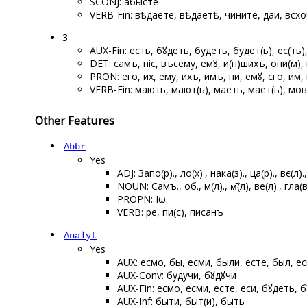
SCONJ: абысте
VERB-Fin: вѣдаете, вѣдаетѣ, чините, даи, всх
3
AUX-Fin: есть, бꙋдеть, будеть, будет(ь), ес(ть),
DET: самъ, ѡніє, въсему, емꙋ, и(н)шихъ, они(м), 
PRON: его, их, ему, ихъ, имъ, ѡни, емꙋ, єго, им, 
VERB-Fin: мають, мают(ь), маеть, мает(ь), мо
Other Features
Abbr
Yes
ADJ: Запо(р)., ло(х)., нака(з)., ца(р)., вє(л).
NOUN: Самъ., об., м(л)., м҃(л), ве(л)., гла(в
PROPN: Іω.
VERB: ре, ѡпи(с), ѡписанъ
Analyt
Yes
AUX: есмо, бы, есми, были, есте, был, е
AUX-Conv: будучи, бꙋдꙋчи
AUX-Fin: есмо, есми, есте, еси, бꙋдеть, б
AUX-Inf: быти, быт(и), быть