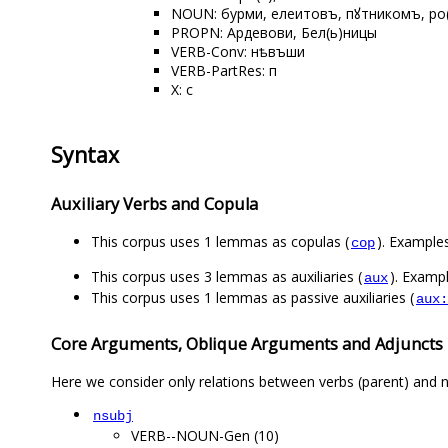
NOUN: бурми, елеитовъ, пꙋтникомъ, ро(
PROPN: Ардевови, Бел(ь)ницы
VERB-Conv: нѣвъши
VERB-PartRes: п
X: с
Syntax
Auxiliary Verbs and Copula
This corpus uses 1 lemmas as copulas (
). Example
cop
This corpus uses 3 lemmas as auxiliaries (
). Examp
aux
This corpus uses 1 lemmas as passive auxiliaries (
aux:
Core Arguments, Oblique Arguments and Adjuncts
Here we consider only relations between verbs (parent) and n
nsubj
VERB--NOUN-Gen (10)