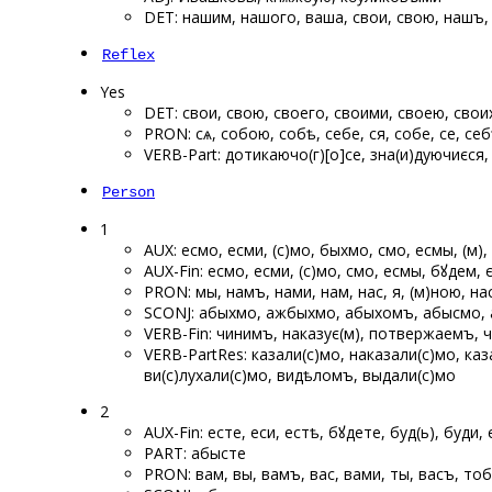
DET: нашим, нашого, ваша, свои, свою, нашъ,
Reflex
Yes
DET: свои, свою, своего, своими, своею, свои
PRON: сѧ, собою, собѣ, себе, ся, собе, се, себ
VERB-Part: дотикаючо(г)[о]се, зна(и)дуючиєся
Person
1
AUX: есмо, есми, (с)мо, быхмо, смо, есмы, (м)
AUX-Fin: есмо, есми, (с)мо, смо, есмы, бꙋдем, 
PRON: мы, намъ, нами, нам, нас, я, (м)ною, нас
SCONJ: абыхмо, ажбыхмо, абыхомъ, абысмо,
VERB-Fin: чинимъ, наказує(м), потвержаемъ
VERB-PartRes: казали(с)мо, наказали(с)мо, к
ви(с)лухали(с)мо, видѣломъ, выдали(с)мо
2
AUX-Fin: есте, еси, естѣ, бꙋдете, буд(ь), буди,
PART: абысте
PRON: вам, вы, вамъ, вас, вами, ты, васъ, то