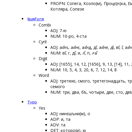
PROPN: Сопега, Козло(м), Процє(н)ка, Е
Котляра, Сопезе
NumForm
Combi
ADJ: 7-ю
NUM: 10-ро, 4-ста
Cyril
ADJ: ах҃нѕ, ах҃нє, ах҃нд, ді҃, ах҃не, д҃і, ві҃, і҃, ах҃н
NUM: ві҃, г, ді҃, и, л҃, п, ҂а҃·
Digit
ADJ: [1655], 14, 12, [1656], 9, 13, [14], 11, 
NUM: 10, 5, 4, 3, 20, 6, 7, 12, 14, 8
Word
ADJ: третюю, ѡсмого, третегонадцать, т
семого
NUM: три, два, ѡбѣ, чотыри, две, сто, двѣ
Typo
Yes
ADJ: нинєшъни(м), о
ADP: и, та
ADV: та
DET: которо(и), ю