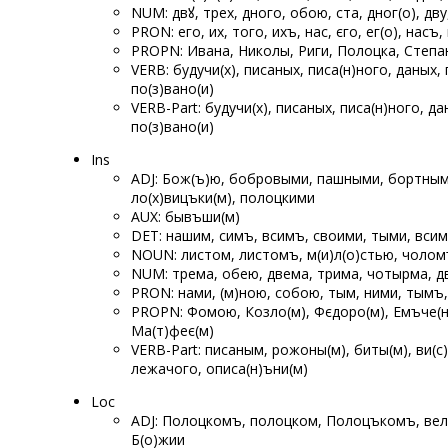
NUM: двꙋ, трех, ѡдного, обою, ста, ѡдног(о), дв
PRON: его, их, того, ихъ, нас, єго, ег(о), насъ,
PROPN: Ивана, Николы, Риги, Полоцка, Степан
VERB: будучи(х), писаных, ѡписа(н)ного, даных,
по(з)вано(и)
VERB-Part: будучи(х), писаных, ѡписа(н)ного, д
по(з)вано(и)
Ins
ADJ: Бож(ъ)ю, бобровыми, пашными, бортными, 
ло(х)вицъки(м), полоцкими
AUX: бывъши(м)
DET: нашим, симъ, всимъ, своими, тыми, вси
NOUN: листом, листомъ, м(и)л(о)стью, чоломъ
NUM: трема, обею, двема, трима, чотырма, д
PRON: нами, (м)ною, собою, тым, ними, тымъ
PROPN: Фомою, Козло(м), Фєѡдоро(м), Емъче(н)
Ма(т)феє(м)
VERB-Part: писаным, рожоны(м), биты(м), ви
лежачого, описа(н)ъни(м)
Loc
ADJ: Полоцкомъ, полоцком, Полоцъкомъ, вели
Б(о)жии