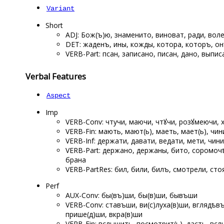
Variant
Short
ADJ: Бож(ъ)ю, знаменито, виноват, ради, воле
DET: жаденъ, ины, кожды, котора, которъ, онъ
VERB-Part: псан, записано, писан, дано, выпис
Verbal Features
Aspect
Imp
VERB-Conv: чтучи, маючи, чтꙋчи, розꙋмеючи, х
VERB-Fin: мають, мают(ь), маеть, мает(ь), ч
VERB-Inf: держати, давати, ведати, мети, чин
VERB-Part: держано, держаны, бито, соромо
брана
VERB-PartRes: бил, били, билъ, смотрели, сто
Perf
AUX-Conv: бы(въ)ши, бы(в)ши, бывъши
VERB-Conv: ставъши, ви(с)луха(в)ши, вглядѣ
прише(д)ши, вкра(в)ши
VERB-Fin: вслышить, посмотрит(ь), дасть, всл