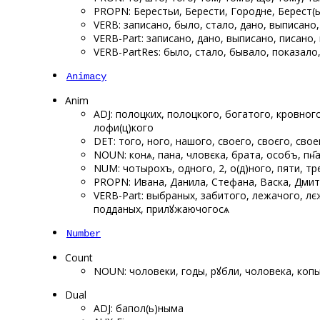
PROPN: Берестьи, Берести, Городне, Берест(
VERB: записано, было, стало, дано, выписано
VERB-Part: записано, дано, выписано, писано,
VERB-PartRes: было, стало, бывало, показало
Animacy
Anim
ADJ: полоцких, полоцкого, богатого, кровног
лофи(ц)кого
DET: того, ѡного, нашого, своего, своєго, сво
NOUN: конѧ, пана, чловєка, брата, особъ, пн҃а,
NUM: чотырохъ, одного, 2, о(д)ного, пяти, тре
PROPN: Ивана, Данила, Стефана, Васка, Дмитр
VERB-Part: выбраных, забитого, лежачого, лє
подданых, прилꙋжаючогосѧ
Number
Count
NOUN: чоловеки, годы, рꙋбли, чоловека, копы
Dual
ADJ: ѡбапол(ь)ныма