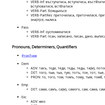
VERB-Inf: въступатисѧ, вступатисѧ, въстꙋпати
вступоватися, встꙋпатися
VERB-Part: боящыхъсе
VERB-PartRes: приточиласѧ, приточилася, прит
зна(л)се, нѧлисѧ
Pass
VERB-Inf: оуспоминатися
VERB-Part: псан, записано, писан, дано, выпи
Pronouns, Determiners, Quantifiers
PronType
Dem
ADV: такъ, тєди, теди, тєды, теды, та(м), пото
DET: того, тыи, тых, тую, тотъ, тое, тот, тые, 
PRON: то, того, том, томъ, тому, тым, томꙋ, 
Emp
DET: сами, самъ, са(м), самого, сам, сама, с
Exc
ADV: ꙗко