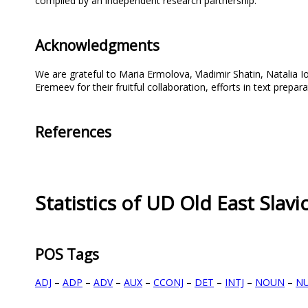
compiled by an independent research partnership.
Acknowledgments
We are grateful to Maria Ermolova, Vladimir Shatin, Natalia
Eremeev for their fruitful collaboration, efforts in text prep
References
Statistics of UD Old East Slav
POS Tags
ADJ
–
ADP
–
ADV
–
AUX
–
CCONJ
–
DET
–
INTJ
–
NOUN
–
N