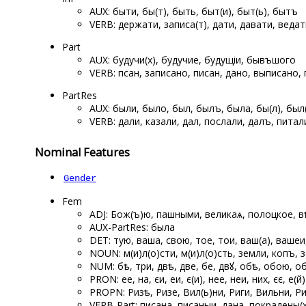
AUX: быти, бы(т), быть, быт(и), быт(ь), бытъ
VERB: держати, записа(т), дати, давати, ведат
Part
AUX: будучи(х), будучие, будущіи, бывъшого
VERB: псан, записано, писан, дано, выписано,
PartRes
AUX: были, было, был, былъ, была, бы(л), был(
VERB: дали, казали, дал, послали, далъ, пита
Nominal Features
Gender
Fem
ADJ: Бож(ъ)ю, пашными, великаѧ, полоцкое, 
AUX-PartRes: была
DET: тую, ваша, свою, тое, тои, ваш(а), вашеи
NOUN: м(и)л(о)сти, м(и)л(о)сть, земли, копъ, з
NUM: ѡбѣ, три, двѣ, две, ѡбе, двꙋ, обѣ, обою, об
PRON: ее, ѡна, єи, еи, є(и), нее, неи, них, єє, е(й)
PROPN: Ризѣ, Ризе, Вил(ь)ни, Риги, Вильни, Р
VERB-Part: писана, писаныи, дана, покрадены(