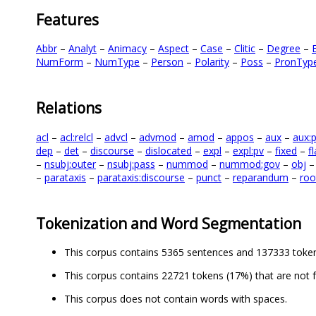
Features
Abbr
–
Analyt
–
Animacy
–
Aspect
–
Case
–
Clitic
–
Degree
–
NumForm
–
NumType
–
Person
–
Polarity
–
Poss
–
PronTyp
Relations
acl
–
acl:relcl
–
advcl
–
advmod
–
amod
–
appos
–
aux
–
aux:
dep
–
det
–
discourse
–
dislocated
–
expl
–
expl:pv
–
fixed
–
fl
–
nsubj:outer
–
nsubj:pass
–
nummod
–
nummod:gov
–
obj
–
parataxis
–
parataxis:discourse
–
punct
–
reparandum
–
roo
Tokenization and Word Segmentation
This corpus contains 5365 sentences and 137333 toke
This corpus contains 22721 tokens (17%) that are not 
This corpus does not contain words with spaces.