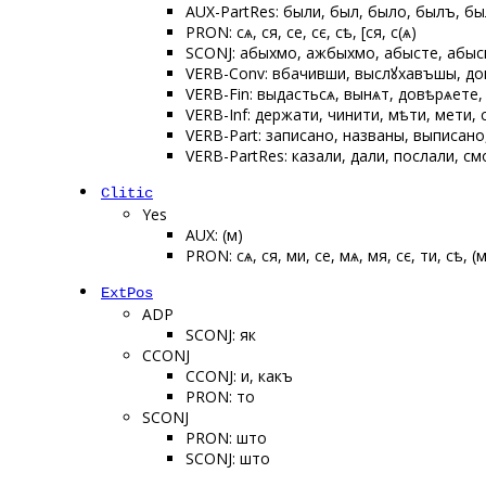
AUX-PartRes: были, был, было, былъ, бы
PRON: сѧ, ся, се, сє, сѣ, [ся, с(ѧ)
SCONJ: абыхмо, ажбыхмо, абысте, абыс
VERB-Conv: вбачивши, выслꙋхавъшы, д
VERB-Fin: выдастьсѧ, вынѧт, довѣрѧете,
VERB-Inf: держати, чинити, мѣти, мети,
VERB-Part: записано, названы, выписано
VERB-PartRes: казали, дали, послали, см
Clitic
Yes
AUX: (м)
PRON: сѧ, ся, ми, се, мѧ, мя, сє, ти, сѣ, (
ExtPos
ADP
SCONJ: як
CCONJ
CCONJ: и, какъ
PRON: то
SCONJ
PRON: што
SCONJ: што