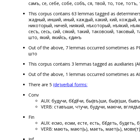
самъ, се, себе, собе, собѣ, ся, твой, то, тое, тотъ
This corpus contains 63 lemmas tagged as determiner
жадный, инший, иный, каждый, какий, кий, кождый, 
никоторый, ничей, ниякий, нѣкоторый, нѣякий, нѣяк
сесъ, сесь, сий, сякий, такий, таковский, таковый, т
што, який, якийсь, єдинъ
Out of the above, 7 lemmas occurred sometimes as 
што
This corpus contains 3 lemmas tagged as auxiliaries (
Out of the above, 1 lemmas occurred sometimes as 
There are 5
(de)verbal forms:
Conv
AUX: будучи, бꙋдꙋчи, бы(въ)ши, бы(в)ши, быв
VERB: ставъши, чтучи, будучи, маючи, вглядѣв
Fin
AUX: есмо, есми, есте, есть, бꙋдеть, будеть, бу
VERB: мають, мают(ь), маеть, мает(ь), мови(
Inf