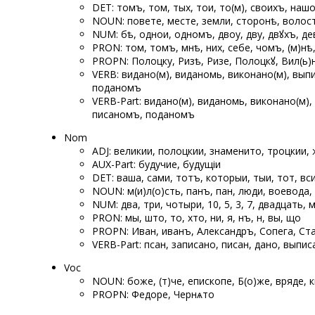
DET: томъ, том, тых, тои, то(м), своихъ, на
NOUN: повете, месте, земли, сторонѣ, волост
NUM: ѡбѣ, однои, одномъ, двоу, дву, двꙋхъ, де
PRON: том, томъ, мнѣ, них, себе, чомъ, (м)нѣ,
PROPN: Полоцку, Ризѣ, Ризе, Полоцкꙋ, Вил(ь)н
VERB: видано(м), виданомь, виконано(м), вы
поданомъ
VERB-Part: видано(м), виданомь, виконано(м
писаномъ, поданомъ
Nom
ADJ: великии, полоцкии, знаменито, троцкии,
AUX-Part: будучие, будущіи
DET: ваша, сами, тотъ, которыи, тыи, тот, вс
NOUN: м(и)л(о)сть, панъ, пан, люди, воевода, 
NUM: два, три, чотыри, 10, 5, 3, 7, двадцать, 
PRON: мы, што, то, хто, ѡни, я, ѡнъ, ѡн, вы, що
PROPN: Иван, иванъ, Александръ, Сопега, Ст
VERB-Part: псан, записано, писан, дано, выпис
Voc
NOUN: боже, ѡ(т)че, епископе, Б(о)же, вряде,
PROPN: Федоре, Чернѧто