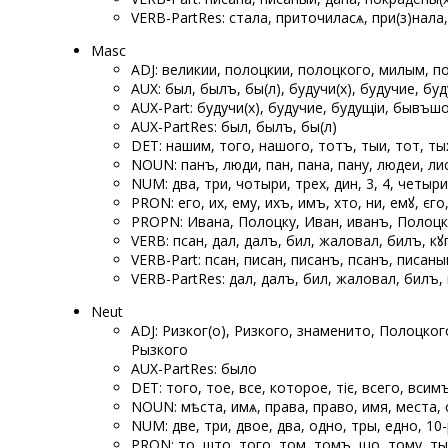
VERB-PartRes: стала, приточиласѧ, при(з)нала
Masc
ADJ: великии, полоцкии, полоцкого, милым, по
AUX: был, былъ, бы(л), будучи(х), будучие, б
AUX-Part: будучи(х), будучие, будущіи, бывъш
AUX-PartRes: был, былъ, бы(л)
DET: нашим, того, нашого, тотъ, тыи, тот, ты
NOUN: панъ, люди, пан, пана, пану, людеи, ли
NUM: два, три, чотыри, трех, ѡдин, 3, 4, четыри,
PRON: его, их, ему, ихъ, имъ, хто, ѡни, емꙋ, єго
PROPN: Ивана, Полоцку, Иван, иванъ, Полоцк
VERB: псан, дал, далъ, бил, жаловал, билъ, к
VERB-Part: псан, писан, писанъ, псанъ, писаны
VERB-PartRes: дал, далъ, бил, жаловал, билъ
Neut
ADJ: Ризког(о), Ризкого, знаменито, Полоцко
Рызкого
AUX-PartRes: было
DET: того, тое, все, которое, тіє, всего, всим
NOUN: мѣста, имѧ, права, право, имя, места, 
NUM: две, три, двое, два, одно, тры, едно, 10-
PRON: то, што, того, том, томъ, що, тому, т