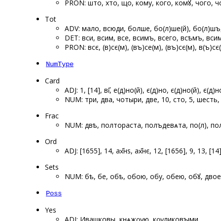
PRON: што, хто, що, кому, кого, комꙋ, чого, 
Tot
ADV: мало, всюди, болше, бо(л)ше(й), бо(л)шъ
DET: вси, всим, все, всимъ, всего, всѣмъ, вси
PRON: всє, (в)сє(м), (въ)се(м), (въ)сє(м), в(ъ)сє
NumType
Card
ADJ: 1, [14], ві҃, е(д)но(й), є(д)но, є(д)но(й), є(д
NUM: три, два, чотыри, две, 10, сто, 5, шесть,
Frac
NUM: двѣ, полтораста, полъдевѧта, по(л), по
Ord
ADJ: [1655], 14, ах҃нѕ, ах҃нє, 12, [1656], 9, 13, [14
Sets
NUM: ѡбѣ, ѡбе, обѣ, обою, обу, обею, обꙋ, двое,
Poss
Yes
ADJ: Ивашковы, кнѧжѹю, кѹликовꙑми