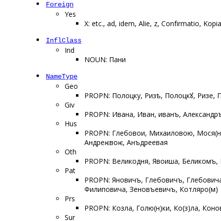
Foreign
Yes
X: etc., ad, іdem, Alіe, z, Confіrmatіo, Kop
InflClass
Ind
NOUN: Пани
NameType
Geo
PROPN: Полоцку, Ризѣ, Полоцкꙋ, Ризе, П
Giv
PROPN: Ивана, Иван, иванъ, Александр
Hus
PROPN: Глебовои, Михаиловою, Мося(н)
Андреѥвоѥ, Анъдреевая
Oth
PROPN: Великодня, Явоиша, Беликомъ, 
Pat
PROPN: Яновичъ, Глебовичъ, Глебовича
Филиповича, Зеновъевичъ, Котляро(м)
Prs
PROPN: Козла, Голю(н)ки, Ко(з)ла, Коно
Sur