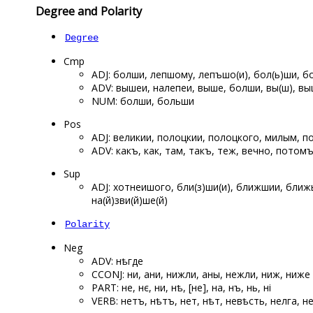
Degree and Polarity
Degree
Cmp
ADJ: болши, лепшому, лепъшо(и), бол(ь)ши, 
ADV: вышеи, налепеи, выше, болши, вы(ш), вы
NUM: болши, больши
Pos
ADJ: великии, полоцкии, полоцкого, милым, по
ADV: какъ, как, там, такъ, теж, вечно, потом
Sup
ADJ: ѡхотнеишого, бли(з)ши(и), ближшии, бли
на(й)зви(й)ше(й)
Polarity
Neg
ADV: нѣгде
CCONJ: ни, ани, нижли, аны, нежли, ниж, ниже
PART: не, нє, ни, нѣ, [не], на, нъ, нь, ні
VERB: нетъ, нѣтъ, нет, нѣт, невѣсть, нелга, н