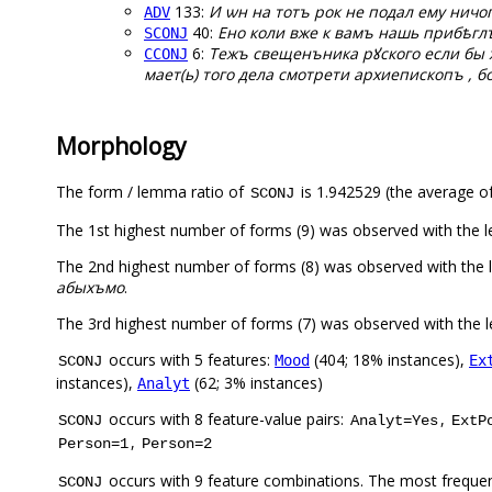
133:
И ѡн на тотъ рок не подал ему ничог
ADV
40:
Ено коли вже к вамъ нашь прибѣглъ
SCONJ
6:
Тежъ свещенъника рꙋского если бы х
CCONJ
мает(ь) того дела смотрети архиепископъ , бо
Morphology
The form / lemma ratio of
is 1.942529 (the average of
SCONJ
The 1st highest number of forms (9) was observed with the
The 2nd highest number of forms (8) was observed with the
абыхъмо
.
The 3rd highest number of forms (7) was observed with the
occurs with 5 features:
(404; 18% instances),
Mood
Ex
SCONJ
instances),
(62; 3% instances)
Analyt
occurs with 8 feature-value pairs:
,
SCONJ
Analyt=Yes
ExtP
,
Person=1
Person=2
occurs with 9 feature combinations. The most freque
SCONJ