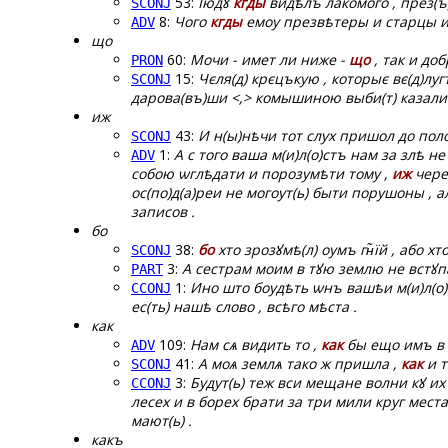
53:
Іюдꙋ
кгды
видѣлъ лакомого , през(ъ
SCONJ
8:
Чого
кгды
емоу презвѣтеры и старцы из
ADV
що
60:
Мочи - имет ли ниже -
що
, так и доб
PRON
15:
Чєля(д) крєцъкую , которыє вє(д)луг
SCONJ
дарова(въ)ши <,> комышиною выби(т) казали
иж
43:
И н(ы)нѣчи тот слух пришол до пол
SCONJ
1:
А с того ваша м(и)л(о)стъ нам за злѣ 
ADV
собою ѡглѣдати и порозумѣти тому ,
иж
черес
ос(по)д(а)реи не могоут(ь) быти порушоны ,
записов .
бо
38:
бо
хто зрозꙋмѣ(л) оумъ гн̃їй , або хт
SCONJ
3:
А сестрам моим в тꙋю землю не встꙋп
PART
1:
Ино што боудѣть ѡнъ вашѣи м(и)л(о)с
CCONJ
ес(ть) нашѣ слово , всѣго мѣста .
как
109:
Нам сѧ видить то ,
как
бы ещо имъ в 
ADV
41:
А моѧ землѧ тако ж пришла ,
как
и т
SCONJ
3:
Будут(ь) теж вси мещане волни кꙋ их
CCONJ
лесех и в борех брати за три мили круг места
мают(ь) .
какъ