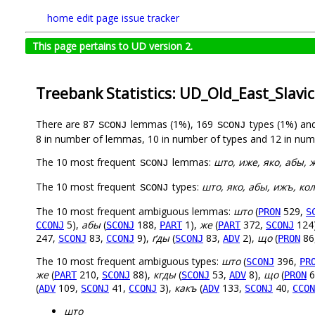
home
edit page
issue tracker
This page pertains to UD version 2.
Treebank Statistics: UD_Old_East_Slavi
There are 87
lemmas (1%), 169
types (1%) an
SCONJ
SCONJ
8 in number of lemmas, 10 in number of types and 12 in num
The 10 most frequent
lemmas:
што, иже, яко, абы, 
SCONJ
The 10 most frequent
types:
што, яко, абы, ижъ, кол
SCONJ
The 10 most frequent ambiguous lemmas:
што
(
529,
PRON
S
5),
абы
(
188,
1),
же
(
372,
124
CCONJ
SCONJ
PART
PART
SCONJ
247,
83,
9),
ґды
(
83,
2),
що
(
86
SCONJ
CCONJ
SCONJ
ADV
PRON
The 10 most frequent ambiguous types:
што
(
396,
SCONJ
PR
же
(
210,
88),
кгды
(
53,
8),
що
(
6
PART
SCONJ
SCONJ
ADV
PRON
(
109,
41,
3),
какъ
(
133,
40,
ADV
SCONJ
CCONJ
ADV
SCONJ
CCON
што