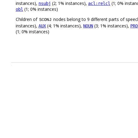
instances),
(2; 1% instances),
(1; 0% instan
nsubj
acl:relcl
(1; 0% instances)
obl
Children of
nodes belong to 9 different parts of speec
SCONJ
instances),
(4; 1% instances),
(3; 1% instances),
AUX
NOUN
PRO
(1; 0% instances)
.