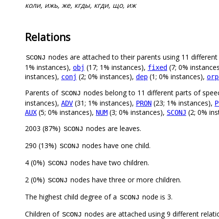
коли, ижь, же, кгды, кгди, що, иж
Relations
nodes are attached to their parents using 11 different 
SCONJ
1% instances),
(17; 1% instances),
(7; 0% instance
obj
fixed
instances),
(2; 0% instances),
(1; 0% instances),
conj
dep
orp
Parents of
nodes belong to 11 different parts of spee
SCONJ
instances),
(31; 1% instances),
(23; 1% instances),
ADV
PRON
P
(5; 0% instances),
(3; 0% instances),
(2; 0% ins
AUX
NUM
SCONJ
2003 (87%)
nodes are leaves.
SCONJ
290 (13%)
nodes have one child.
SCONJ
4 (0%)
nodes have two children.
SCONJ
2 (0%)
nodes have three or more children.
SCONJ
The highest child degree of a
node is 3.
SCONJ
Children of
nodes are attached using 9 different relat
SCONJ