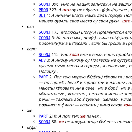
396:
Ино на наших записех и на ваших 
SCONJ
327:
А
што
оу них будеть ц(е)рк(о)вное ,
PRON
1:
А нинечи Б(ог)ъ намъ далъ городъ Пол
DET
нашею оузѧлъ свое место оу свои руки ,
што
яко
173:
Молюс(ь) Б(ог)у и Пр(е)ч(и)стои его
SCONJ
5:
На що и мы , вря(д) , сила свѣ(т)ко(въ
CCONJ
Коломы(и)ки з Бє(з)салъ , єсли бы гроши в Гри
коли
115:
Ено
коли
вже к вамъ нашь прибѣглъ
SCONJ
3:
А иному никому оу Полтескъ не оуступ
ADV
оусеми тыми месты и городы , и волостми , 
Полоцку .
2:
Под тою мерою бꙋдꙋт(ь) кꙋповати : вос
PART
— по сорокꙋ ; белкꙋ и горностаи и ласицы , 
мают(ь) кꙋповати ни в селе , ни в борꙋ , ни в 
мꙋшкатовыи , кголкган , цетвар и иншые зел
речы — тахлемъ або ꙋ тузине , железо , ѡлов
розынки и фикги — кошомъ ; вино кокое
кол
же
210:
А при тых
же
панех .
PART
88:
же
не кождаѧ згода бг̃ꙋ естъ прїемна
SCONJ
кгды