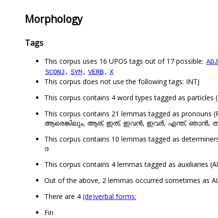
Morphology
Tags
This corpus uses 16 UPOS tags out of 17 possible:
ADJ
,
,
,
SCONJ
SYM
VERB
X
This corpus does not use the following tags: INTJ
This corpus contains 4 word types tagged as particles 
This corpus contains 21 lemmas tagged as pro
ആരെങ്കിലും, ആര്, ഇത്, ഇവൻ, ഇവർ, എന്ത്, ഞാൻ, തങ്
This corpus contains 10 lemmas tagged as determi
ദ
This corpus contains 4 lemmas tagged as auxiliaries (
Out of the above, 2 lemmas occurred sometimes as
There are 4
(de)verbal forms:
Fin