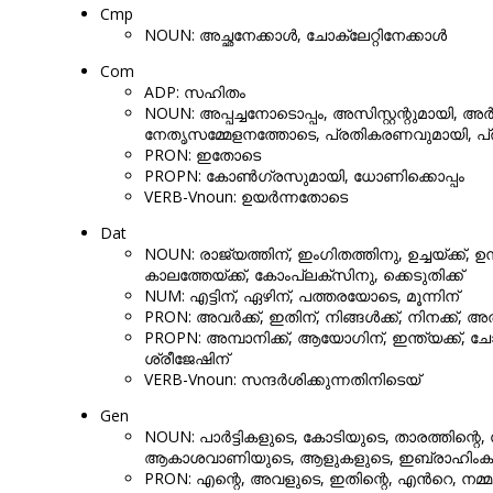
Cmp
NOUN: അച്ഛനേക്കാൾ, ചോക്ലേറ്റിനേക്കാൾ
Com
ADP: സഹിതം
NOUN: അപ്പച്ചനോടൊപ്പം, അസിസ്റ്റന്റുമായി, അ
നേതൃസമ്മേളനത്തോടെ, പ്രതികരണവുമായി, പ്
PRON: ഇതോടെ
PROPN: കോൺഗ്രസുമായി, ധോണിക്കൊപ്പം
VERB-Vnoun: ഉയർന്നതോടെ
Dat
NOUN: രാജ്യത്തിന്, ഇംഗിതത്തിനു, ഉച്ചയ്ക്ക്, 
കാലത്തേയ്ക്ക്, കോംപ്ലക്സിനു, ക്കെടുതിക്ക്
NUM: എട്ടിന്, ഏഴിന്, പത്തരയോടെ, മൂന്നിന്
PRON: അവർക്ക്, ഇതിന്, നിങ്ങൾക്ക്, നിനക്ക്, അത
PROPN: അമ്പാനിക്ക്, ആയോഗിന്, ഇന്ത്യക്ക്, ചോദ
ശ്രീജേഷിന്
VERB-Vnoun: സന്ദർശിക്കുന്നതിനിടെയ്
Gen
NOUN: പാർട്ടികളുടെ, കോടിയുടെ, താരത്തിന്റെ
ആകാശവാണിയുടെ, ആളുകളുടെ, ഇബ്രാഹിംകുഞ്ഞ
PRON: എന്റെ, അവളുടെ, ഇതിന്റെ, എൻറെ, നമ്മു