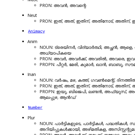
PRON: അവൻ, അവന്റെ
Neut
PRON: ഇത്, അത്, ഇതിന്, അതിനോട്, അതിന്, 
Animacy
Anim
NOUN: ട്രെയിനർ, വിദ്യാർത്ഥി, അച്ഛൻ, ആള
അധ്യാപികയെ
PRON: അവർ, അവർക്ക്, അവരിൽ, അവരെ, ഇവ
PROPN: പീറ്റർ, മേരി, കുമാർ, ഖാൻ, ബാബു,
Inan
NOUN: വർഷം, മഴ, കത്ത്, ഗവൺമെന്റ്, ദിനത്തിൽ,
PRON: ഇത്, അത്, ഇതിന്, അതിനോട്, അതിന്,
PROPN: ഇയു, ബിജെപി, ലണ്ടൻ, അഫ്‌യൂസ്, അ
ആലപ്പുഴ, ആൻഡ്
Number
Plur
NOUN: പാർട്ടികളുടെ, പാർട്ടികൾ, പദ്ധതിക
അറിയിപ്പുകൾക്കായി, അഴിമതികള, അസിസ്റ്റന്റുമ
PRON: അവർ, അവർക്ക്, നമുക്ക്, നമ്മുടെ, 