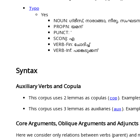
Typo
Yes
NOUN: ഗ്രീസ്, നാരാങ്ങാ, നീരു, സംഘടന
PROPN: യമന്
PUNCT: '
SCONJ: എ
VERB-Fin: ചോദിച്ച്
VERB-Inf: പങ്കെടുക്കന്
Syntax
Auxiliary Verbs and Copula
This corpus uses 2 lemmas as copulas (
). Example
cop
This corpus uses 3 lemmas as auxiliaries (
). Examp
aux
Core Arguments, Oblique Arguments and Adjuncts
Here we consider only relations between verbs (parent) and n