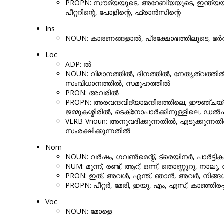
PROPN: സൗമ്യയുടെ, അറേബ്യയുടെ, ഇന്ത്യയുട
പീറ്ററിന്റെ, പോളിന്റെ, ഫ്രാൻസിന്റെ
Ins
NOUN: കാരണങ്ങളാൽ, പ്രക്ഷോഭത്തിലൂടെ, ഭർ
Loc
ADP: ൽ
NOUN: വിമാനത്തിൽ, ദിനത്തിൽ, നേതൃത്വത്തിൽ, 
സംവിധാനത്തിൽ, സമൂഹത്തിൽ
PRON: അവരിൽ
PROPN: അരവന്ദവിദ്യാമന്ദിരത്തിലെ, ഈഞ്ചയ്ക
ജമ്മുകശ്മിരിൽ, ടെക്‌നോപാർക്കിനുള്ളിലെ, ഡ
VERB-Vnoun: അനുവദിക്കുന്നതിൽ, എടുക്കുന്നത
സംരക്ഷിക്കുന്നതിൽ
Nom
NOUN: വർഷം, ഗവൺമെന്റ്, ട്രെയിനർ, പാർട്ടിക
NUM: മൂന്ന്, രണ്ട്, ആറ്, ഒന്ന്, തൊണ്ണൂറു, നാലു, 
PRON: ഇത്, അവൾ, എന്ത്, ഞാൻ, അവർ, നിങ
PROPN: പീറ്റർ, മേരി, ഇയു, എം, എസ്, കാഞ്ഞിരപ
Voc
NOUN: മോളെ