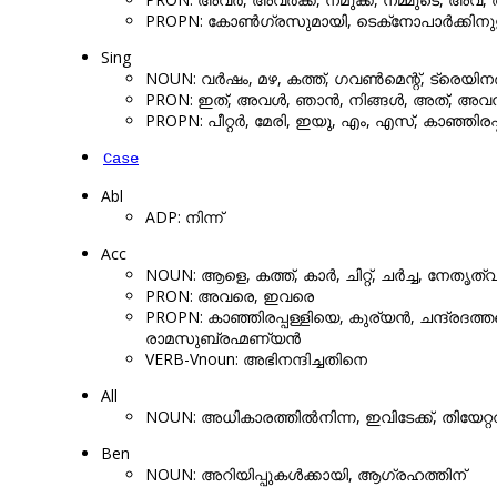
PROPN: കോൺഗ്രസുമായി, ടെക്‌നോപാർക്കിന
Sing
NOUN: വർഷം, മഴ, കത്ത്, ഗവൺമെന്റ്, ട്രെയിനർ
PRON: ഇത്, അവൾ, ഞാൻ, നിങ്ങൾ, അത്, അവൻ,
PROPN: പീറ്റർ, മേരി, ഇയു, എം, എസ്, കാഞ്ഞിരപ
Case
Abl
ADP: നിന്ന്
Acc
NOUN: ആളെ, കത്ത്, കാർ, ചിറ്റ്, ചർച്ച, നേ
PRON: അവരെ, ഇവരെ
PROPN: കാഞ്ഞിരപ്പള്ളിയെ, കുര്യൻ, ചന്ദ്രദത
രാമസുബ്രഹ്മണ്യൻ
VERB-Vnoun: അഭിനന്ദിച്ചതിനെ
All
NOUN: അധികാരത്തിൽനിന്ന, ഇവിടേക്ക്, തിയേറ്ററ
Ben
NOUN: അറിയിപ്പുകൾക്കായി, ആഗ്രഹത്തിന്