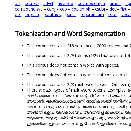
acl
–
acl:relcl
–
advcl
–
advmod
–
advmod:emph
–
amod
–
ap
compound:svc
–
conj
–
cop
–
cop:emph
–
csubj
–
det
–
flat
obl
–
orphan
–
parataxis
–
punct
–
reparandum
–
root
–
voca
Tokenization and Word Segmentation
This corpus contains 218 sentences, 2090 tokens and 
This corpus contains 279 tokens (13%) that are not fol
This corpus does not contain words with spaces.
This corpus does not contain words that contain both l
This corpus contains 273 multi-word tokens. On averag
There are 261 types of multi-word tokens. Example
രാജ്യമാണോ, ലക്ഷ്യമിടുന്നത്, വിദ്യാർത്ഥിയും, സാധ
അതാൺ, അത്യാവശ്യമാണ്, അധികാരത്തിൽനിന്നും,
അന്നനാളവും, അഫ്‌സൽക്കയുമൊക്കെയാണ്, അഭിനന്ദിച്ചതി
അഴിമതികളും, അവകാശവും, അവതരിപ്പിക്കുകയും, അ
ആരാണ്, ആശുപത്രിയിലെത്തിച്ചെങ്കിലും, ആശ്രയിച്ചാ
ഇക്കാര്യം, ഇടയായതാണ്, ഇടിവാണ്, ഇതിനെതിരെ, ഇ