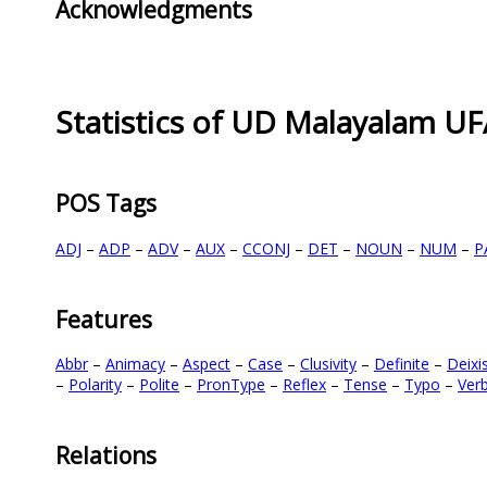
Acknowledgments
Statistics of UD Malayalam U
POS Tags
ADJ
–
ADP
–
ADV
–
AUX
–
CCONJ
–
DET
–
NOUN
–
NUM
–
P
Features
Abbr
–
Animacy
–
Aspect
–
Case
–
Clusivity
–
Definite
–
Deixi
–
Polarity
–
Polite
–
PronType
–
Reflex
–
Tense
–
Typo
–
Ver
Relations