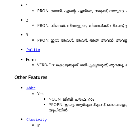
1
PRON: ഞാൻ, എന്റെ, എൻറെ, നമുക്ക്, നമ്മുടെ, എ
2
PRON: നിങ്ങൾ, നിങ്ങളുടെ, നിങ്ങൾക്ക്, നിനക്ക്, ഇ
3
PRON: ഇത്, അവൾ, അവർ, അത്, അവൻ, അവളുട
Polite
Form
VERB-Fin: കൊള്ളരുത്, തടിച്ചുകൂടരുത്, തുറക്കൂ, ഭ
Other Features
Abbr
Yes
NOUN: ജിബി, പ്രഫ, റാം
PROPN: ഇയു, ആർഎസ്എസ്, കെകെഎം, 
യുപിയിൽ
Clusivity
In