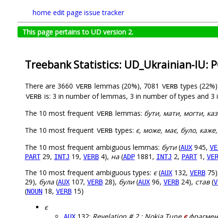
home
edit page
issue tracker
This page pertains to UD version 2.
Treebank Statistics: UD_Ukrainian-IU: 
There are 3660
lemmas (20%), 7081
types (22%
VERB
VERB
is: 3 in number of lemmas, 3 in number of types and 3 
VERB
The 10 most frequent
lemmas:
бути, мати, могти, каз
VERB
The 10 most frequent
types:
є, може, має, було, каже
VERB
The 10 most frequent ambiguous lemmas:
бути
(
945,
AUX
VE
29,
19,
4),
на
(
1881,
2,
1,
PART
INTJ
VERB
ADP
INTJ
PART
VE
The 10 most frequent ambiguous types:
є
(
132,
75)
AUX
VERB
29),
була
(
107,
28),
були
(
96,
24),
став
(
AUX
VERB
AUX
VERB
V
(
18,
15)
NOUN
VERB
є
132:
Revelation # 2 : Nokia Tune
є
фрагмент
AUX