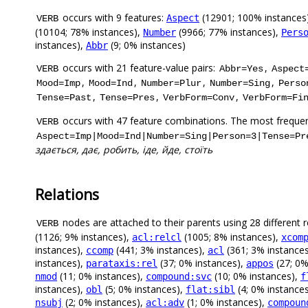
occurs with 9 features:
(12901; 100% instances
Aspect
VERB
(10104; 78% instances),
(9966; 77% instances),
Number
Pers
instances),
(9; 0% instances)
Abbr
occurs with 21 feature-value pairs:
,
VERB
Abbr=Yes
Aspect
,
,
,
,
Mood=Imp
Mood=Ind
Number=Plur
Number=Sing
Perso
,
,
,
Tense=Past
Tense=Pres
VerbForm=Conv
VerbForm=Fi
occurs with 47 feature combinations. The most frequen
VERB
Aspect=Imp|Mood=Ind|Number=Sing|Person=3|Tense=Pr
здається, дає, робить, іде, йде, стоїть
Relations
nodes are attached to their parents using 28 different r
VERB
(1126; 9% instances),
(1005; 8% instances),
acl:relcl
xcom
instances),
(441; 3% instances),
(361; 3% instance
ccomp
acl
instances),
(37; 0% instances),
(27; 0%
parataxis:rel
appos
(11; 0% instances),
(10; 0% instances),
nmod
compound:svc
f
instances),
(5; 0% instances),
(4; 0% instance
obl
flat:sibl
(2; 0% instances),
(1; 0% instances),
nsubj
acl:adv
compoun