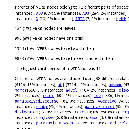
Parents of
nodes belong to 12 different parts of speec
VERB
instances),
(674; 5% instances),
(284; 2% instances),
ADV
ADJ
instances),
(10; 0% instances),
(7; 0% instances),
(
X
INTJ
NUM
134 (1%)
nodes are leaves.
VERB
996 (8%)
nodes have one child.
VERB
1943 (15%)
nodes have two children.
VERB
9828 (76%)
nodes have three or more children.
VERB
The highest child degree of a
node is 11.
VERB
Children of
nodes are attached using 38 different relati
VERB
(6196; 13% instances),
(5514; 12% instances),
(45
obj
advmod
(1550; 3% instances),
(1104; 2% instances),
mark
advcl
disc
2% instances),
(606; 1% instances),
(336; 1% inst
ccomp
iobj
(162; 0% instances),
(74; 0
parataxis:discourse
vocative
instances),
(45; 0% instances),
(35; 0%
csubj
parataxis:rel
(12; 0% instances),
(10; 0% instances),
dislocated
case
com
instances),
(6; 0% instances),
(3; 0% instance
conj:svc
amod
instances),
(2; 0% instances),
parataxis:newsent
acl:relc
instances)