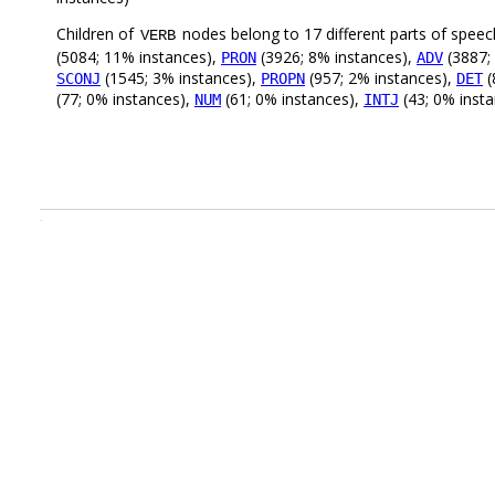
Children of
nodes belong to 17 different parts of speec
VERB
(5084; 11% instances),
(3926; 8% instances),
(3887;
PRON
ADV
(1545; 3% instances),
(957; 2% instances),
(
SCONJ
PROPN
DET
(77; 0% instances),
(61; 0% instances),
(43; 0% inst
NUM
INTJ
.