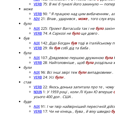
75:
В які б тунелі його закинуло — попе
VERB
може
90:
” Я працюю над цим вибаченням , а
VERB
21:
Впав , ударився ,
може
, того слух втра
ADV
було
225:
Проект Barracuda так і не
було
закінч
AUX
74:
А Саркозі не
було
ще довго .
VERB
був
142:
Дідо Богдан
був
тоді в італійському п
AUX
29:
Як
був
собі дід та баба .
VERB
була
107:
Дзядзевою першою дружиною
була
К
AUX
28:
Найголовніше , щоб
була
роздільна х
VERB
були
96:
Всі інші звірі теж
були
випадковими .
AUX
24:
Усі
були
.
VERB
став
22:
Якось донька запитала про те , чому
VERB
1:
У 1959 році , коли Лі Куан Ю вперше
NOUN
усього 400 дол . США .
буде
91:
І чи твір найвірніший пересічній дійс
AUX
17:
Чи не кінець , бува , й віку швидко
б
VERB