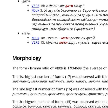
дати
15:
« Як він міг
дати
маху !
VERB
3:
Угоду між Україною та Європейським 
NOUN
співробітництво , вчинену 14 грудня 2016 року
Європейським поліцейським офісом диплома
отримання та прийняття повідомлення Укра
процедур , ратифікувати ( додається ) .
мати
18:
Тетяна –
мати
десятьох дітей .
NOUN
15:
Мусить
мати
віру , мусить годувати
VERB
Morphology
The form / lemma ratio of
is 1.934699 (the average of a
VERB
The 1st highest number of forms (17) was observed with th
матимемо, матимеш, матимуть, маю, мають, маючи, має,
The 2nd highest number of forms (16) was observed with t
дивились, дивилися, дивимося, дивитимусь, дивитись, д
The 3rd highest number of forms (15) was observed with th
боялися, боялося, бояться, боячись, боїмося, боїться, бої