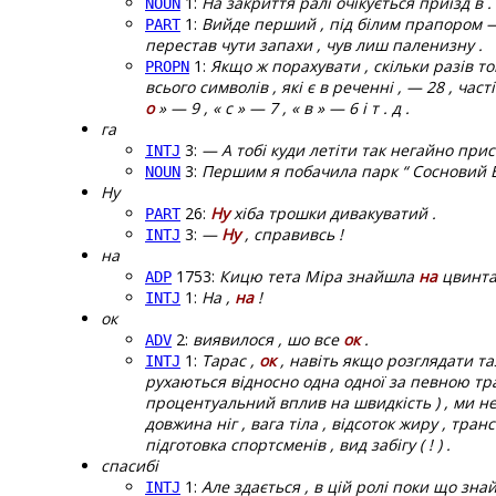
1:
На закриття ралі очікується приїзд в .
NOUN
1:
Вийде перший , під білим прапором —
PART
перестав чути запахи , чув лиш паленизну .
1:
Якщо ж порахувати , скільки разів то
PROPN
всього символів , які є в реченні , — 28 , част
о
» — 9 , « с » — 7 , « в » — 6 і т . д .
га
3:
— А тобі куди летіти так негайно прис
INTJ
3:
Першим я побачила парк “ Сосновий Бі
NOUN
Ну
26:
Ну
хіба трошки дивакуватий .
PART
3:
—
Ну
, справивсь !
INTJ
на
1753:
Кицю тета Міра знайшла
на
цвинтар
ADP
1:
На ,
на
!
INTJ
ок
2:
виявилося , шо все
ок
.
ADV
1:
Тарас ,
ок
, навіть якщо розглядати таз
INTJ
рухаються відносно одна одної за певною тра
процентуальний вплив на швидкість ) , ми н
довжина ніг , вага тіла , відсоток жиру , тран
підготовка спортсменів , вид забігу ( ! ) .
спасибі
1:
Але здається , в цій ролі поки що зна
INTJ