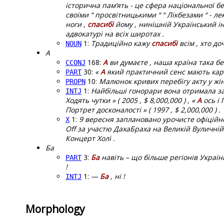
історична пам’ять - це сфера національної бе
своїми “ просвітницькими “ “ Лікбезами “ - л
ноги ,
спасибі
йому , нинішній Український інс
адвокатурі на всіх широтах .
1:
Традиційно кажу
спасибі
всім , хто до
NOUN
А
168:
А
ви думаєте , наша країна така бе
CCONJ
30:
«
А
який практичний сенс мають карт
PART
10:
Малюнок кривих перебігу акту у жін
PROPN
1:
Найбільші гонорари вона отримала за ф
INTJ
Ходять чутки » ( 2005 , $ 8,000,000 ) , «
А
ось і П
Портрет досконалості » ( 1997 , $ 2,000,000 ) .
1:
9 вересня заплановано урочисте офіційн
X
Off за участю ДахаБраха на Великій Вуличній
Концерт Холі .
Ба
3:
Ба
навіть – що більше регіонів України
PART
!
1:
—
Ба
, ні !
INTJ
Morphology