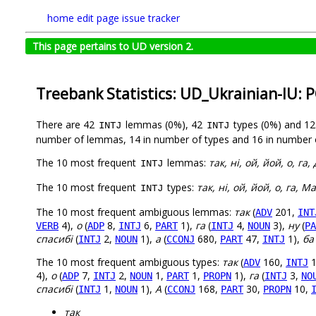
home
edit page
issue tracker
This page pertains to UD version 2.
Treebank Statistics: UD_Ukrainian-IU: 
There are 42
lemmas (0%), 42
types (0%) and 1
INTJ
INTJ
number of lemmas, 14 in number of types and 16 in number 
The 10 most frequent
lemmas:
так, ні, ой, йой, о, га,
INTJ
The 10 most frequent
types:
так, ні, ой, йой, о, га, Ма
INTJ
The 10 most frequent ambiguous lemmas:
так
(
201,
ADV
INT
4),
о
(
8,
6,
1),
га
(
4,
3),
ну
(
VERB
ADP
INTJ
PART
INTJ
NOUN
PA
спасибі
(
2,
1),
а
(
680,
47,
1),
ба
INTJ
NOUN
CCONJ
PART
INTJ
The 10 most frequent ambiguous types:
так
(
160,
1
ADV
INTJ
4),
о
(
7,
2,
1,
1,
1),
га
(
3,
ADP
INTJ
NOUN
PART
PROPN
INTJ
NO
спасибі
(
1,
1),
А
(
168,
30,
10,
INTJ
NOUN
CCONJ
PART
PROPN
так