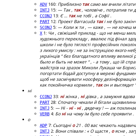
160:
Приблизно
так
само ми вчили літати
ADV
15:
— Так ,
так
, чоловіче , потрапив ти д
INTJ
13:
Є …
так
не тобі , а Софії .
CCONJ
12:
Проект Barracuda
так
і не було закін
PART
5:
— Коли ж ти , — каже , — не хочеш м
SCONJ
1:
Чи , свіжіший приклад - що не менш мила
X
художнього перекладу , ввалює під фінал здор
школи і не було тяглості професійних поколінь 
з лихого умислу : не за інструкцією якого-не
українців “ без благодатного впливу великої ро
было и быть не может “ , - а тому , що їй спр
майстрів на зразок Миколи Лукаша чи Бориса 
погортати бодай доступну в мережі фундамен
щоб не засмічувати ноосферу дезінформацією ,
как покойничка кормили ,
так
он и выглядит “ 
ні
33:
ні
жінка ,
ні
дівка , а замужня вдова
CCONJ
28:
Спочатку чекали й бігали щохвилини
PART
5:
— Ні -
ні
-
ні
, дядечку ! — аж похлина
INTJ
4:
Бо
ні
на чому їм було себе проявити .
VERB
о
7:
Сьогодні
о
21 . 00 вас чекають надзвича
ADP
2:
Вони співали : « О щастя ,
о
ясне , заг
INTJ