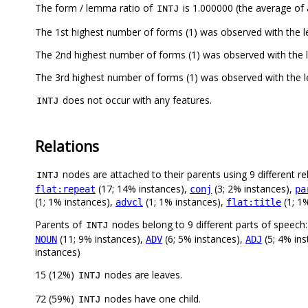
The form / lemma ratio of
is 1.000000 (the average of a
INTJ
The 1st highest number of forms (1) was observed with the 
The 2nd highest number of forms (1) was observed with the
The 3rd highest number of forms (1) was observed with the 
does not occur with any features.
INTJ
Relations
nodes are attached to their parents using 9 different re
INTJ
(17; 14% instances),
(3; 2% instances),
flat:repeat
conj
pa
(1; 1% instances),
(1; 1% instances),
(1; 1
advcl
flat:title
Parents of
nodes belong to 9 different parts of speech
INTJ
(11; 9% instances),
(6; 5% instances),
(5; 4% in
NOUN
ADV
ADJ
instances)
15 (12%)
nodes are leaves.
INTJ
72 (59%)
nodes have one child.
INTJ