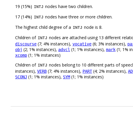
19 (15%)
nodes have two children.
INTJ
17 (14%)
nodes have three or more children.
INTJ
The highest child degree of a
node is 8.
INTJ
Children of
nodes are attached using 13 different relati
INTJ
(7; 4% instances),
(6; 3% instances),
discourse
vocative
pa
(2; 1% instances),
(1; 1% instances),
(1; 1% i
obj
advcl
mark
(1; 1% instances)
xcomp
Children of
nodes belong to 10 different parts of speec
INTJ
instances),
(7; 4% instances),
(4; 2% instances),
VERB
PART
AD
(1; 1% instances),
(1; 1% instances)
SCONJ
SYM
.