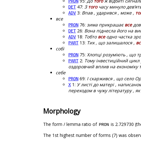
95:
До
того
ж відбиті сигнал
PRON
47:
З
того
часу минуло дев’ять
DET
3:
Впав , ударився , може ,
то
ADV
все
76:
зима прикрашає
все
дов
PRON
26:
Вона піднесла його на ви
DET
18:
Тобто
все
одно частка зро
ADV
13:
Тих , що залишалося ,
вс
PART
собі
75:
Хлопці розуміють , що 
PRON
2:
Тому інвестиційний цикл 
PART
оздоровчий вплив на економіку та
себе
69:
І скаржився , що село О
PRON
1:
У листі до матері , написано
X
переходом в чужу літературу , як 
Morphology
The form / lemma ratio of
is 2.729730 (th
PRON
The 1st highest number of forms (7) was obser