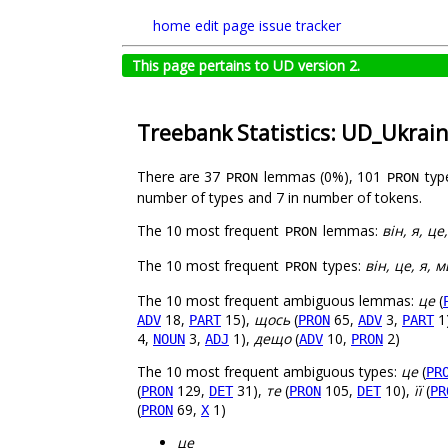
home
edit page
issue tracker
This page pertains to UD version 2.
Treebank Statistics: UD_Ukrain
There are 37
lemmas (0%), 101
typ
PRON
PRON
number of types and 7 in number of tokens.
The 10 most frequent
lemmas:
він, я, це
PRON
The 10 most frequent
types:
він, це, я, 
PRON
The 10 most frequent ambiguous lemmas:
це
(
18,
15),
щось
(
65,
3,
1
ADV
PART
PRON
ADV
PART
4,
3,
1),
дещо
(
10,
2)
NOUN
ADJ
ADV
PRON
The 10 most frequent ambiguous types:
це
(
PR
(
129,
31),
те
(
105,
10),
її
(
PRON
DET
PRON
DET
PR
(
69,
1)
PRON
X
це