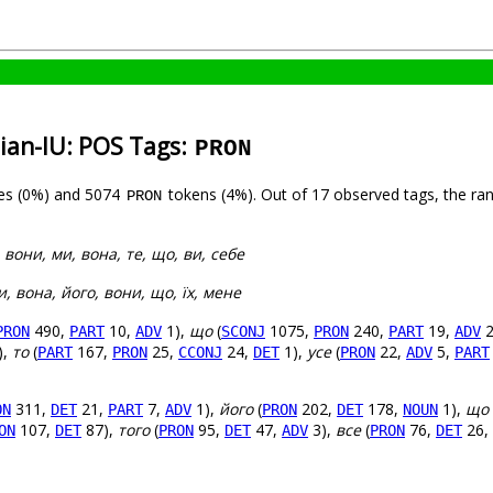
ian-IU: POS Tags:
PRON
es (0%) and 5074
tokens (4%). Out of 17 observed tags, the ra
PRON
, вони, ми, вона, те, що, ви, себе
ми, вона, його, вони, що, їх, мене
490,
10,
1),
що
(
1075,
240,
19,
2
PRON
PART
ADV
SCONJ
PRON
PART
ADV
),
то
(
167,
25,
24,
1),
усе
(
22,
5,
PART
PRON
CCONJ
DET
PRON
ADV
PART
311,
21,
7,
1),
його
(
202,
178,
1),
що
ON
DET
PART
ADV
PRON
DET
NOUN
107,
87),
того
(
95,
47,
3),
все
(
76,
26,
ON
DET
PRON
DET
ADV
PRON
DET