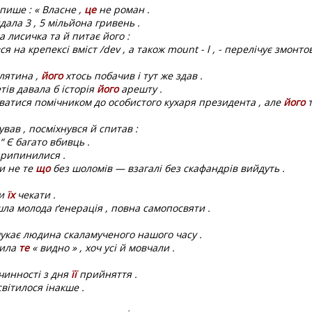
пише : « Власне ,
це
не роман .
дала 3 , 5 мільйона гривень .
 лисичка та й питає його :
 на крепексі вміст /dev , а також mount - l , - перелічує змонто
лятина ,
його
хтось побачив і тут же здав .
ів давала б історія
його
арешту .
ватися помічником до особистого кухаря президента , але
його
т
вав , посміхнувся й спитав :
“ Є багато вбивць .
рипинилися .
и не те
що
без шоломів — взагалі без скафандрів вийдуть .
ти
їх
чекати .
а молода ґенерація , повна самопосвяти .
шукає людина скаламученого нашого часу .
вила
те
« видно » , хоч усі й мовчали .
чинності з дня
її
прийняття .
вітилося інакше .