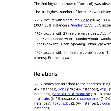
The 2nd highest number of forms (6) was obse
The 3rd highest number of forms (6) was obse
occurs with 9 features:
(5074; 100% 
Case
PRON
(3037; 60% instances),
(2770; 55% insta
Gender
occurs with 27 feature-value pairs:
PRON
Abbr=
,
,
,
Case=Voc
Gender=Fem
Gender=Masc
Gende
,
,
PronType=Int
PronType=Neg
PronType=Pr
occurs with 111 feature combinations. Th
PRON
tokens). Examples:
він
Relations
nodes are attached to their parents using 
PRON
4% instances),
(196; 4% instances),
(
iobj
expl
instances),
(18; 0% inst
parataxis:discourse
(6; 0% instances),
(5; 0%
flat:abs
xcomp:pred
instances),
(2; 0% instances),
flat:sibl
xcomp
instances)