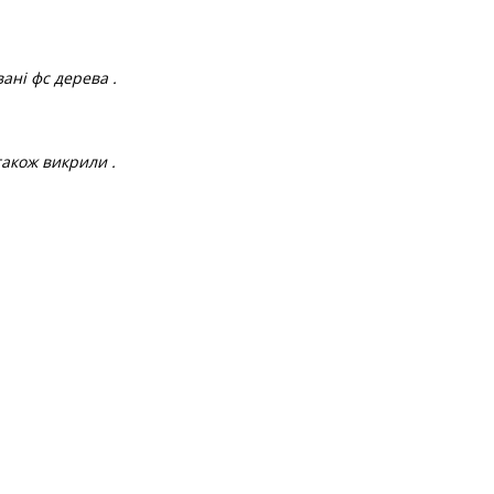
вані фс дерева .
акож викрили .