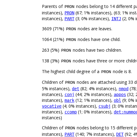
Parents of
nodes belong to 14 different p
PRON
instances),
(67; 1% instances), (63; 1% ins
PRON
instances),
(3; 0% instances),
(2; 0% 
PART
INTJ
3609 (71%)
nodes are leaves.
PRON
1064 (21%)
nodes have one child.
PRON
263 (5%)
nodes have two children.
PRON
138 (3%)
nodes have three or more childr
PRON
The highest child degree of a
node is 8.
PRON
Children of
nodes are attached using 33 di
PRON
5% instances),
(82; 4% instances),
(78;
det
nmod
instances),
(44; 2% instances),
(32; 
conj
appos
instances),
(12; 1% instances),
(9; 0% 
mark
obl
(4; 0% instances),
(3; 0% insta
vocative
csubj
instances),
(1; 0% instances),
ccomp
det:nummo
instances)
Children of
nodes belong to 15 different p
PRON
instances),
(140; 7% instances),
(92; 4
PART
DET