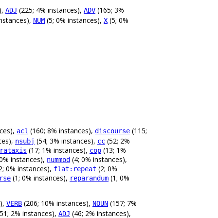
),
(225; 4% instances),
(165; 3%
ADJ
ADV
instances),
(5; 0% instances),
(5; 0%
NUM
X
ces),
(160; 8% instances),
(115;
acl
discourse
ces),
(54; 3% instances),
(52; 2%
nsubj
cc
(17; 1% instances),
(13; 1%
rataxis
cop
 0% instances),
(4; 0% instances),
nummod
2; 0% instances),
(2; 0%
flat:repeat
(1; 0% instances),
(1; 0%
rse
reparandum
),
(206; 10% instances),
(157; 7%
VERB
NOUN
51; 2% instances),
(46; 2% instances),
ADJ