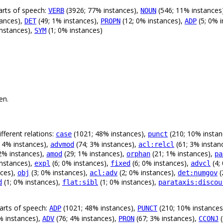
arts of speech:
(3926; 77% instances),
(546; 11% instances
VERB
NOUN
tances),
(49; 1% instances),
(12; 0% instances),
(5; 0% 
DET
PROPN
ADP
instances),
(1; 0% instances)
SYM
en.
fferent relations:
(1021; 48% instances),
(210; 10% instan
case
punct
 4% instances),
(74; 3% instances),
(61; 3% instan
advmod
acl:relcl
2% instances),
(29; 1% instances),
(21; 1% instances),
amod
orphan
pa
instances),
(6; 0% instances),
(6; 0% instances),
(4;
expl
fixed
advcl
nces),
(3; 0% instances),
(2; 0% instances),
(
obj
acl:adv
det:numgov
(1; 0% instances),
(1; 0% instances),
d
flat:sibl
parataxis:discou
arts of speech:
(1021; 48% instances),
(210; 10% instances
ADP
PUNCT
% instances),
(76; 4% instances),
(67; 3% instances),
(
ADV
PRON
CCONJ