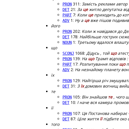
311:
Замість реклами автор 
PRON
21:
За
це
житло депутатка від
DET
7:
Коли
це
приходить до кота
PART
1:
Ну а
це
вже пішов подивився
ADV
його
202:
Коли ж навідався до Де
PRON
178:
Найбільше гострих сюжет
DET
1:
Третьому вдалося влашту
NOUN
що
1068:
Дідусь , той
що
атесту
SCONJ
139:
На
що
Трамп відповів : 
PRON
17:
Розпитування поки
що
п
PART
2:
На незнайому планету вон
ADV
їх
129:
Найгірша річ змушува
PRON
31:
З
їх
домових вогнищ вийшл
DET
те
105:
Він знайшов
те
, чого 
PRON
10:
І наче вся камера промо
DET
її
107:
Ця Постанова набирає 
PRON
87:
Ціле життя
її
підбите око с
DET
того