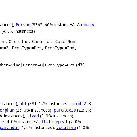
tances),
(3365; 66% instances),
Person
Animacy
(4; 0% instances)
t
,
,
,
,
Gen
Case=Ins
Case=Loc
Case=Nom
,
,
,
on=3
PronType=Dem
PronType=Ind
(430
mber=Sing|Person=3|PronType=Prs
nstances),
(881; 17% instances),
(213;
obl
nmod
(25; 0% instances),
(22; 0%
orphan
parataxis
% instances),
(9; 0% instances),
fixed
(4; 0% instances),
(2; 0%
se
flat:repeat
(1; 0% instances),
(1; 0%
parandum
vocative