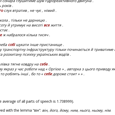
и сонара глушитиме шум гідрореактивного двигуна .
 років .
го
слух втратив , не чує , німий .
кола , тільки не дарницю .
соту й утримує на висоті
все
життя .
стає .
е
ж набралося кілька тисяч .
треба
собі
шукати інше пристанище .
у транспортну інфраструктуру тільки починається й триватиме 
 розхитану психіку українських водіїв .
рлівка тягне ковдру на
себе
.
му якраз у час роботи над « Оргією » , авторка з цього приводу 
то роблять інші , бо то «
себе
дороже стоит » » .
e average of all parts of speech is 1.738999).
ved with the lemma “він”:
він, його, йому, ним, нього, ньому, нім
.