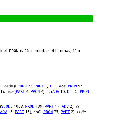
nk of
is: 15 in number of lemmas, 11 in
PRON
),
себе
(
172,
1,
1),
все
(
95,
PRON
PART
X
PRON
1),
оце
(
4,
4),
т.
(
10,
5,
PART
PRON
ADV
DET
PRON
(
1068,
139,
17,
2),
їх
SCONJ
PRON
PART
ADV
18,
13),
собі
(
75,
2),
себе
ADV
PART
PRON
PART