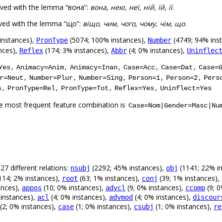
rved with the lemma “вона”:
вона, нею, неї, ній, їй, її
.
rved with the lemma “що”:
віщо, чим, чого, чому, чім, що
.
instances),
(5074; 100% instances),
(4749; 94% ins
PronType
Number
nces),
(174; 3% instances),
(4; 0% instances),
Reflex
Abbr
Uninflec
,
,
,
,
,
Yes
Animacy=Anim
Animacy=Inan
Case=Acc
Case=Dat
Case=
,
,
,
,
,
r=Neut
Number=Plur
Number=Sing
Person=1
Person=2
Pers
,
,
,
,
s
PronType=Rel
PronType=Tot
Reflex=Yes
Uninflect=Yes
e most frequent feature combination is
Case=Nom|Gender=Masc|Nu
27 different relations:
(2292; 45% instances),
(1141; 22% i
nsubj
obj
114; 2% instances),
(63; 1% instances),
(39; 1% instances),
root
conj
ances),
(10; 0% instances),
(9; 0% instances),
(9; 0
appos
advcl
ccomp
 instances),
(4; 0% instances),
(4; 0% instances),
acl
advmod
discour
(2; 0% instances),
(1; 0% instances),
(1; 0% instances),
case
csubj
re