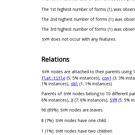
The 1st highest number of forms (1) was obser
The 2nd highest number of forms (1) was obse
The 3rd highest number of forms (1) was obser
does not occur with any features.
SYM
Relations
nodes are attached to their parents using 11
SYM
(5; 5% instances),
(3; 3% inst
flat:title
conj
1% instances),
(1; 1% instances)
obl
Parents of
nodes belong to 10 different pa
SYM
6% instances),
(7; 6% instances),
(5; 5% i
X
SYM
96 (89%)
nodes are leaves.
SYM
8 (7%)
nodes have one child.
SYM
1 (1%)
nodes have two children.
SYM