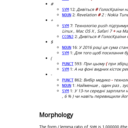
#
12:
Дивіться
#
ГолосКраїни на
SYM
2:
Revelation
#
2 : Nokia Tun
NOUN
+
7:
Технологію push підтриму
SYM
Linux , Mac OS X , Safari 7
+
на Mac
2:
Дивіться # ГолосКраїни 
CCONJ
$
16:
У 2016 році ця сума ста
NOUN
1:
Для того щоб посилання б
SYM
(
593:
При цьому
(
при збірці
PUNCT
1:
А на фоні видних кісток р
SYM
-
862:
Вибір медико
-
техноло
PUNCT
1:
Найменше , один раз , зуст
NOUN
1:
У 13-ти середні зарплати н
SYM
, 6 % ) чи навіть перевищили його
Morphology
The form / lemma ratio of
is 1.000000 (the
SYM