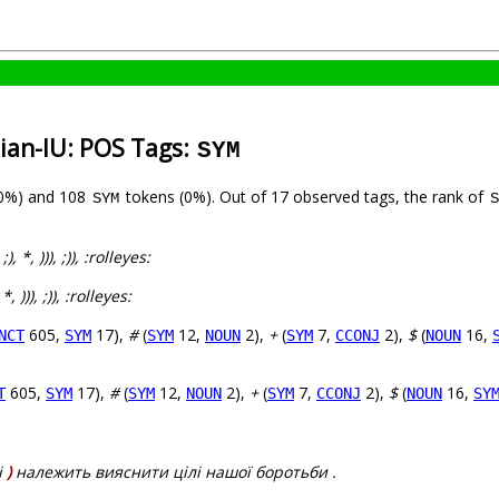
ian-IU: POS Tags:
SYM
(0%) and 108
tokens (0%). Out of 17 observed tags, the rank of
SYM
S
, ;), *, ))), ;)), :rolleyes:
, *, ))), ;)), :rolleyes:
605,
17),
#
(
12,
2),
+
(
7,
2),
$
(
16,
NCT
SYM
SYM
NOUN
SYM
CCONJ
NOUN
605,
17),
#
(
12,
2),
+
(
7,
2),
$
(
16,
T
SYM
SYM
NOUN
SYM
CCONJ
NOUN
SY
і
)
належить вияснити цілі нашої боротьби .