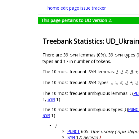
home
edit page
issue tracker
This page pertains to UD version 2.
Treebank Statistics: UD_Ukrain
There are 39
lemmas (0%), 39
types 
SYM
SYM
types and 17 in number of tokens.
The 10 most frequent
lemmas:
), :), #, )), +
SYM
The 10 most frequent
types:
), :), #, )), +, ;)
SYM
The 10 most frequent ambiguous lemmas:
)
(
PU
1,
1)
SYM
The 10 most frequent ambiguous types:
)
(
PUNC
1)
SYM
)
605:
При цьому ( при збірц
PUNCT
17:
весело
)
SYM