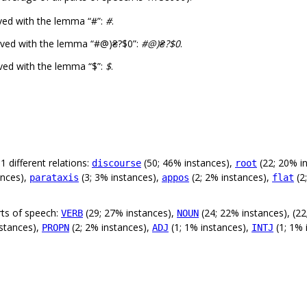
ved with the lemma “#”:
#
.
rved with the lemma “#@)₴?$0”:
#@)₴?$0
.
ved with the lemma “$”:
$
.
 different relations:
(50; 46% instances),
(22; 20% i
discourse
root
ances),
(3; 3% instances),
(2; 2% instances),
(2
parataxis
appos
flat
rts of speech:
(29; 27% instances),
(24; 22% instances), (2
VERB
NOUN
nstances),
(2; 2% instances),
(1; 1% instances),
(1; 1% 
PROPN
ADJ
INTJ