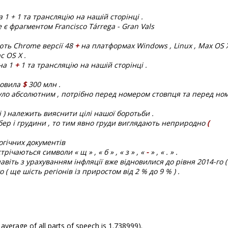
 1 + 1 та трансляцію на нашій сторінці .
e є фрагментом Francisco Tárrega - Gran Vals
ють Chrome версії 48
+
на платформах Windows , Linux , Max OS X ,
 OS X .
на 1
+
1 та трансляцію на нашій сторінці .
новила
$
300 млн .
уло абсолютним , потрібно перед номером стовпця та перед но
 ) належить вияснити цілі нашої боротьби .
ебер і грудини , то тим явно груди виглядають неприродно
(
гічних документів
річаються символи « щ » , « б » , « з » , «
-
» , « . » .
авіть з урахуванням інфляції вже відновилися до рівня 2014-го ( 
 ( ще шість регіонів із приростом від 2 % до 9 % ) .
 average of all parts of speech is 1.738999).