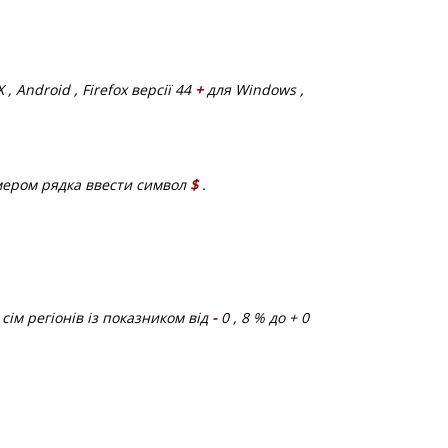
 Android , Firefox версії 44
+
для Windows ,
мером рядка ввести символ
$
.
сім регіонів із показником від
-
0 , 8 % до + 0