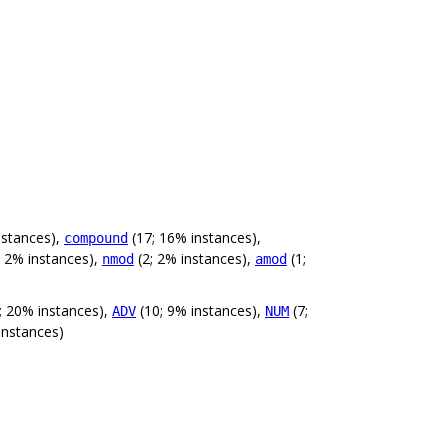
nstances),
(17; 16% instances),
compound
; 2% instances),
(2; 2% instances),
(1;
nmod
amod
2; 20% instances),
(10; 9% instances),
(7;
ADV
NUM
instances)