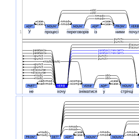
obl
obl
nmod
nmod
case
nmod
case
case
nmod
case
ADP
NOUN
NOUN
ADP
PRON
VERB
#
#
#
#
#
1
У
процесі
переговорів
із
ними
почу
punct
punct
discour
discour
parataxis
parataxis:newsent
parataxis
parataxis:newsent
punct
punct
punct
punct
nsubj:xsubj
punct
punct
discourse
discourse
nsubj
obl
nsubj
obl
advmod
xcomp
case
advmod
xcomp
case
PART
VERB
VERB
ADP
NOUN
#
#
#
#
#
не
хочу
зніматися
у
стрічці
nmod
nmod
nsubj
case
nmod
nmod
nsubj
case
nmod
nmod
PRON
DET
ADP
NOUN
NOUN
#
#
#
#
#