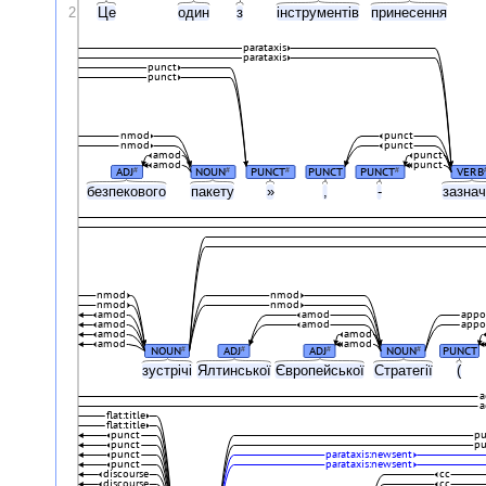
2
Це
один
з
інструментів
принесення
parataxis
parataxis
punct
punct
nmod
punct
nmod
punct
amod
punct
amod
punct
ADJ
NOUN
PUNCT
PUNCT
PUNCT
VERB
#
#
#
#
безпекового
пакету
»
,
-
зазна
nmod
nmod
nmod
nmod
amod
amod
appo
amod
amod
appo
amod
amod
amod
amod
NOUN
ADJ
ADJ
NOUN
PUNCT
#
#
#
#
зустрічі
Ялтинської
Європейської
Стратегії
(
a
a
flat:title
flat:title
punct
p
punct
p
punct
parataxis:newsent
punct
parataxis:newsent
discourse
cc
discourse
cc