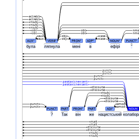
acl:relcl
acl:relcl
nsubj
nsubj
nsubj
obl
obl
nmo
obl
obl
nmo
aux
obj
case
aux
obj
case
AUX
VERB
PRON
ADP
NOUN
PUNCT
#
#
#
#
#
#
була
ляпнула
мені
в
ефірі
"
punct
punct
punct
punct
parataxis:newsent
parataxis:newsent
discourse
discourse
nsubj
nsubj
discourse
discourse
punct
amod
punct
amod
PUNCT
PART
PRON
PART
ADJ
NOUN
#
#
#
?
Так
він
же
нацистський
колабор
mark
mark
discourse
discourse
nsubj
nsubj