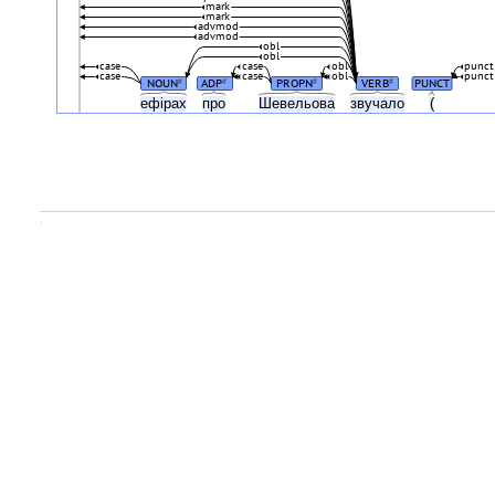
mark
mark
advmod
advmod
obl
obl
case
case
obl
punct
case
case
obl
punct
NOUN
ADP
PROPN
VERB
PUNCT
#
#
#
#
ефірах
про
Шевельова
звучало
(
.