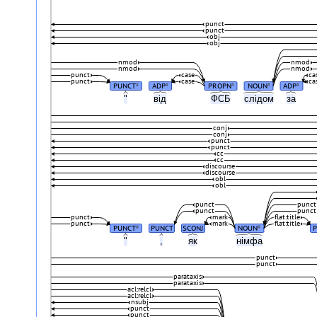
punct
punct
obj
obj
nmod
nmod
nmod
nmod
punct
case
ca
punct
case
ca
PUNCT
ADP
PROPN
NOUN
ADP
#
#
#
#
#
"
від
ФСБ
слідом
за
conj
conj
punct
punct
cc
cc
discourse
discourse
obl
obl
punct
punct
punct
punct
punct
mark
flat:title
punct
mark
flat:title
PUNCT
PUNCT
SCONJ
NOUN
#
#
"
,
як
німфа
punct
punct
parataxis
parataxis
acl:relcl
acl:relcl
nsubj
punct
punct