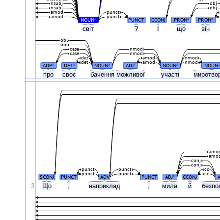
nsubj
obj
nsubj
obj
amod
punct
amod
punct
NOUN
PUNCT
CCONJ
PRON
PRON
#
#
#
світ
?
І
що
він
obl
obl
case
nmod
case
nmod
det
amod
nmod
det
amod
nmod
ADP
DET
NOUN
ADJ
NOUN
NOUN
#
#
#
#
#
#
про
своє
бачення
можливої
участі
миротво
amo
amo
conj
conj
punct
punct
cc
punct
punct
cc
SCONJ
PUNCT
ADV
PUNCT
ADJ
CCONJ
#
3
Що
,
наприклад
,
мила
й
безпо