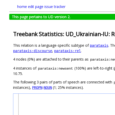
home
edit page
issue tracker
This page pertains to UD version 2.
Treebank Statistics: UD_Ukrainian-IU: R
This relation is a language-specific subtype of
. T
parataxis
,
.
parataxis:discourse
parataxis:rel
4 nodes (0%) are attached to their parents as
parataxis:ne
4 instances of
(100%) are left-to-right 
parataxis:newsent
10.75.
The following 3 pairs of parts of speech are connected with
instances),
-
(1; 25% instances).
PROPN
NOUN