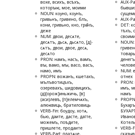
вохе, всихъ, всѣхъ,
AUX-Pa
которꙑѥ, мое, моими
бывших
NOUN: кѹно, кѹнъ,
сущемь
гривьнъ, гривено, блъ,
AUX-Pa
кони, гривьно, кно, грв҃нъ,
DET: к
деже
тѣхъ, 
NUM: двои, десѧте,
своими
десѧтъ, дьсѧ, дьсѧто, [д]-
NOUN: 
сѧтъ, дво
и, двое, десѧ,
гривен
десѧто
товары
PRON: намъ, насъ, вамъ,
денегъ
вꙑ, вамо, мꙑ, васо, васъ,
челове
намо, имъ
NUM: е
PROPN: вожанъ, кшетахъ,
отнех
мълъвотицѣхъ,
PRON: и
озеревахъ, шидовицихъ,
имъ, м
(д)[орож]иньжичь, [в]
намъ
(аси)
левѣ, [п]елем
чѧхъ,
PROPN:
алюѥвиць, братиловиць
Бухаръ
VERB-Fin: бѹдѹ, хотѧ,
БУХАРЪ
бью, даите, дасте, даӏте,
Ивано
можемъ, поѣдите,
Котел
пришлете, продаите
VERB-F
VERB-Part: платѧце,
сказыв