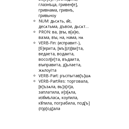
глазнѣца, гривен[е],
гривна
ма, гривнѣ,
гривьнѹ
NUM: дьсѧть, в҃е,
десѧтьма, дъвои, дьсѧт…
PRON: ва, (вꙑ, в[а]ю,
ва:ма, вꙑ, на, нама, нѧ
VERB-Fin: (исправит-),
[б]ерита, [мъ](л)[ви]та,
ведаета, водаита,
восол[и]та, въдаита,
вꙑправита, д]ьлаета,
жѧлѹӏта
VERB-Part: ръспꙑтав[ъ]шѧ
VERB-PartRes: торговала,
[в]ъзѧла, вь]з[л]а,
заплатила, и]з[ѧла,
изꙋ
мѣласѧ, кѹпила,
кꙋпила, пограбила, под[ъ]
(п)р[од]ала