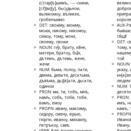
(с)тар[ѣ]шимъ, -----
скини,
велико
[ст҃](м)[у], бьсудьнои,
добром
вьликомѹ, вѣ
ликее,
припра
гробенꙑимо
корол
DET: своѥму, моѥму,
AUX-Pa
моѥи, никому, никомѹ,
бывши,
семѹ, тому, моѥӏ,
сꙋщꙋ
своему, своѥи
DET: с
NOUN: гн҃у, брату, кꙋне,
тому, 
матери, братѹ, бц҃и,
нашему
дѣтемъ, дѣтемь, жене,
той
жени
NOUN: 
NUM: бьма, полѹ, пѧти,
указу,
двема, девѧти, десѧтьма,
кн[ѧ]з
дъвѣма, дь)[в]ѧти, дьсѧти,
людем
одинои
NUM: 7,
PRON: ми, ти, тобѣ, мнѣ,
десяти
намъ, собѣ, тоби, тобе,
PRON: 
вамъ, емѹ
имъ, н
PROPN: ивану, максиму,
намъ, 
сидору, смену, юрью,
PROPN:
гюргю, иванѹ, михаилу,
Иванов
петръкѹ, савѣ
Ивану,
VERB-Part: воскрьсошь
мѹ
Васил[