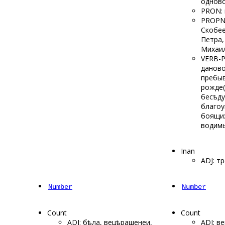
однов
PRON: 
PROPN:
Скобее
Петра,
Михаил
VERB-P
даново
пребы
рожде(
бесѣд
благоу
боящих
водим
Inan
ADJ: тр
Number
Number
Count
Count
ADJ: бѣла, вецѣрашенеи,
ADJ: ве