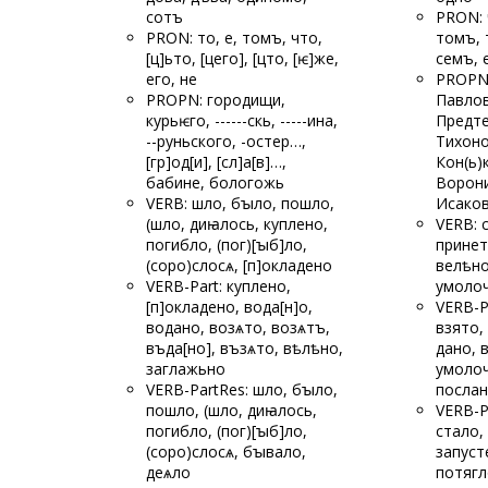
сотъ
PRON: 
PRON: то, е, томъ, что,
томъ, 
[ц]ьто, [цего], [цто, [ѥ]же,
семъ, 
его, не
PROPN:
PROPN: городищи,
Павлов
курьѥго, ------
скь, -----ина,
Предт
--руньского, -остер…,
Тихоно
[гр]од[и], [сл]а[в]…,
Кон(ь)
бабине, бологожь
Ворони
VERB: шло, бꙑло, пошло,
Исако
(шло, диꙗлось, куплено,
VERB: 
погибло, (пог)[ꙑб]ло,
принет
(соро)
слосѧ, [п]окладено
велѣно
VERB-Part: куплено,
умолоч
[п]окладено, вода[н]о,
VERB-P
водано, возѧто, возѧтъ,
взято,
въда[но], възѧто, вѣлѣно,
дано, 
заглажьно
умолоч
VERB-PartRes: шло, бꙑло,
посла
пошло, (шло, диꙗлось,
VERB-P
погибло, (пог)[ꙑб]ло,
стало,
(соро)
слосѧ, бꙑвало,
запуст
деѧло
потягл