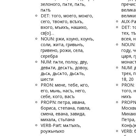
зелоного, пѧте, пѧть,
пречис
пѧтѣ
велика
DET: того, моего, моѥго,
велики
сего, твоѥго, всѣхъ,
AUX-Pa
вхого, мъихъ, нашихо,
DET: т
св[о]…
тех, тѣ
NOUN: ржи, кѹно, кѹнъ,
всея, 
соли, жита, гривьнъ,
NOUN: 
гривено, рожи, села,
году, ч
серебра
царя, 
NUM: пѧти, полѹ, дву,
монас
девѧти, десѧтъ, довѹ,
NUM: д
дьсѧ, дьсѧто, дьсѧть,
трех, п
шести
18, 20
PRON: мене, тебе, ѥго,
PRON: е
его, мьнь, насъ, него,
того, н
себе, кого, васъ
нихъ
PROPN: петра, ивана,
PROPN:
бориса, степана, павла,
Москвы
смена, евана, завида,
Михаил
михалѧ, стьпана
Петра,
VERB-Part: мѧтꙑхъ,
Кон(ь)
рѹжьнꙑхо
VERB: 