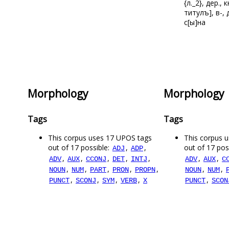
{л._2}, дер., 
титулъ], в-, 
с[ы]на
Morphology
Morphology
Tags
Tags
This corpus uses 17 UPOS tags
This corpus 
out of 17 possible:
,
,
out of 17 pos
ADJ
ADP
,
,
,
,
,
,
,
ADV
AUX
CCONJ
DET
INTJ
ADV
AUX
C
,
,
,
,
,
,
,
NOUN
NUM
PART
PRON
PROPN
NOUN
NUM
,
,
,
,
,
PUNCT
SCONJ
SYM
VERB
X
PUNCT
SCON