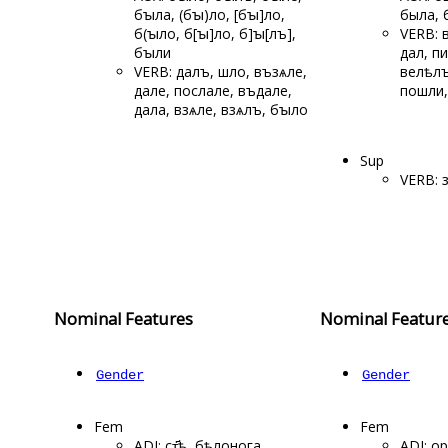
бꙑла, (бꙑ)
ло, [бꙑ]ло,
была, 
б(ꙑло, б[ꙑ]
ло, б]ꙑ[лъ],
VERB: 
бꙑли
дал, пи
VERB: далъ, шло, възѧле,
велѣлъ
дале, послале, въдале,
пошли,
дала, взѧле, взѧлъ, бꙑло
Sup
VERB: 
Nominal Features
Nominal Featur
Gender
Gender
Fem
Fem
ADJ: ст҃ѣ, бѣлонога,
ADJ: о