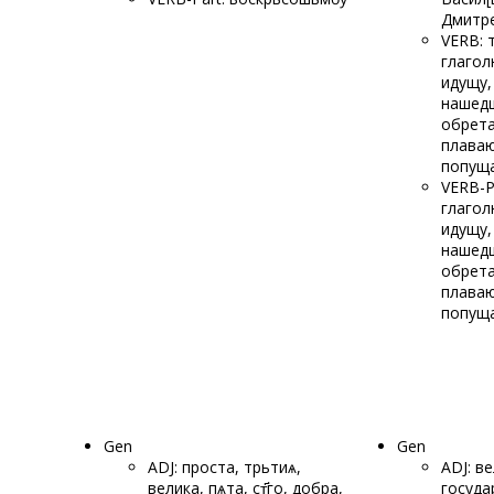
Дмитре
VERB: 
глаго
идущу,
нашед
обрет
плава
попущ
VERB-P
глаго
идущу,
нашед
обрет
плава
попущ
Gen
Gen
ADJ: проста, трьтиѧ,
ADJ: в
велика, пѧта, ст҃го, добра,
госуда