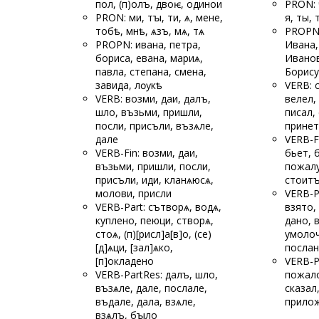
пол, (п)олъ, двоѥ, одинои
PRON: 
PRON: ми, тꙑ, ти, ѧ, мене,
я, ты, 
тобѣ, мнѣ, ѧзъ, мѧ, тѧ
PROPN:
PROPN: ивана, петра,
Ивана,
бориса, евана, мариѧ,
Иванов
павла, степана, смена,
Борису
завида, лѹкѣ
VERB: 
VERB: возми, даи, далъ,
велел,
шло, възьми, пришли,
писал,
посли, присъли, възѧле,
принет
дале
VERB-F
VERB-Fin: возми, даи,
бьет, 
възьми, пришли, посли,
пожалу
присъли, иди, кланѧюсѧ,
стоитъ
молови, присли
VERB-P
VERB-Part: сътворѧ, водѧ,
взято,
куплено, пеюци, створѧ,
дано, 
стоѧ, (п)[рисл]а[в]о, (се)
умолоч
[д]ѧци, [зал]ѧко,
посла
[п]окладено
VERB-P
VERB-PartRes: далъ, шло,
пожало
възѧле, дале, послале,
сказал
въдале, дала, взѧле,
прилож
взѧлъ, бꙑло