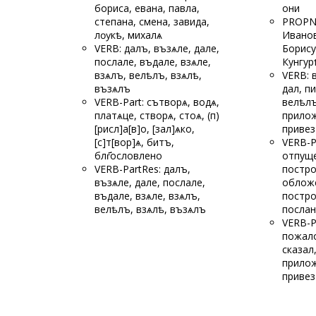
бориса, евана, павла,
они
степана, смена, завида,
PROPN:
лѹкѣ, михалѧ
Иванов
VERB: далъ, възѧле, дале,
Борису
послале, въдале, взѧле,
Кунгур
взѧлъ, велѣлъ, взѧлѣ,
VERB: 
възѧлъ
дал, пи
VERB-Part: сътворѧ, водѧ,
велѣлъ
платѧце, створѧ, стоѧ, (п)
прилож
[рисл]а[в]о, [зал]ѧко,
привез
[с]т[вор]ѧ, битъ,
VERB-Pa
блг҃ословлено
отпущ
VERB-PartRes: далъ,
постро
възѧле, дале, послале,
обложе
въдале, взѧле, взѧлъ,
постро
велѣлъ, взѧлѣ, възѧлъ
послан
VERB-P
пожало
сказал
прилож
привез