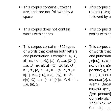
This corpus contains 6 tokens
This corpus 
(0%) that are not followed by a
tokens (14%) 
space.
followed by a
This corpus does not contain
This corpus d
words with spaces.
words with s
This corpus contains 4825 types
This corpus c
of words that contain both letters
of words that
and punctuation. Examples: ·в҃·, ·г҃·,
and punctuati
:в҃:, :в:, ·г·, ·ӏ҃·, (ѿ), [а], :г҃:, …и, (ѿ, [и,
де[нь], т., х.
…а, :е҃:, ·в·, а], :д҃:, [ѿ], ·д҃·, [и], ·е҃·,
полот(ь), д(е
в…, :ꙅ҃:, [а, ·е·, ·ѳ҃·, н…, (а, :е:, :ꙅ:, и],
роспис(ь), г[
к[ъ], м…, (къ), (на), (ѹ), ·к·, ·ꙅ҃·,
Кон(ь)кова, д
н[е], ѿ), …ъ, (и, :г:, [н]а, ·и҃·, ·ӏ·, п…,
великог[о], к
…е, (а), :з҃:
</em>, Васил[
кн[ѧ]зи, дес.,
Дмитреевич[ю
об., кн[ѧ]зѣ, 
Тел(ь)чеи, ко
Савел(ь)ев, р