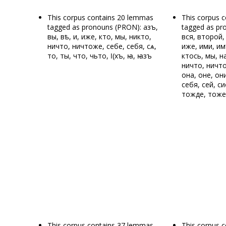
This corpus contains 20 lemmas
This corpus 
tagged as pronouns (PRON): азъ,
tagged as pr
вы, вѣ, и, иже, кто, мы, никто,
вся, второй, 
ничто, ничтоже, себе, себя, сѧ,
иже, ими, им
то, ты, что, чьто, ӏ(хъ, ꙗ, ꙗзъ
ктось, мы, н
ничто, ничто
она, оне, они
себя, сей, си
тожде, тоже,
This corpus contains 37 lemmas
This corpus 