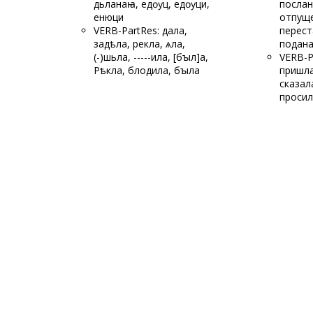
дьланаꙗ, едѹц, едѹци,
послан
енюци
отпуще
VERB-PartRes: дала,
перест
задѣла, рекла, ѧла,
подан
(-)шьла, -----ила, [бꙑл]а,
VERB-P
Рѣкла, б
лодила, бꙑла
пришла
сказал
просил