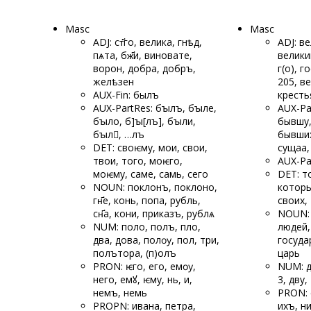
Masc
Masc
ADJ: ст҃го, велика, гнѣд,
ADJ: в
пѧта, бж҃и, виновате,
велики
ворон, добра, добръ,
г(о), г
желѣзен
205, в
AUX-Fin: былъ
кресть
AUX-PartRes: бꙑлъ, бꙑле,
AUX-Pa
бꙑло, б]ꙑ[лъ], бꙑли,
бывшу,
бꙑл, …
лъ
бывших
DET: своѥму, мои, свои,
сущаа,
твои, того, моѥго,
AUX-Pa
моѥму, саме, самь, сего
DET: т
NOUN: поклонъ, поклоно,
которы
гн҃е, конь, попа, рубль,
своих,
сн҃а, кони, приказъ, рублѧ
NOUN: 
NUM: поло, полъ, пло,
людей, 
два, дова, полѹ, пол, три,
госуда
полътора, (п)олъ
царь
PRON: ѥго, его, емѹ,
NUM: дв
него, емꙋ, ѥму, нь, и,
3, дву
немъ, немь
PRON: е
PROPN: ивана, петра,
ихъ, ни