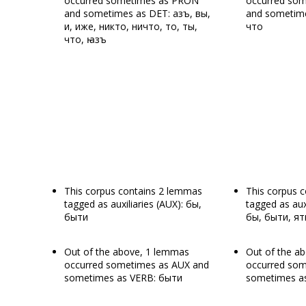
occurred sometimes as PRON
occurred so
and sometimes as DET: азъ, вы,
and sometime
и, иже, никто, ничто, то, ты,
что
что, ꙗзъ
This corpus contains 2 lemmas
This corpus 
tagged as auxiliaries (AUX): бы,
tagged as auxi
быти
бы, быти, ят
Out of the above, 1 lemmas
Out of the a
occurred sometimes as AUX and
occurred som
sometimes as VERB: быти
sometimes as