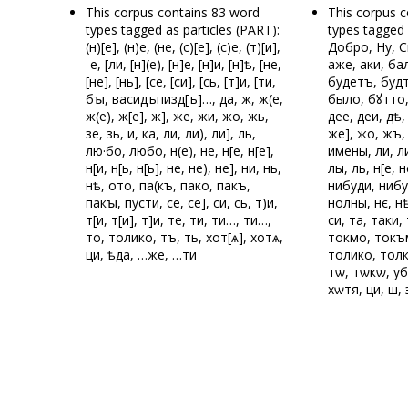
This corpus contains 83 word
This corpus 
types tagged as particles (PART):
types tagged 
(н)[е], (н)е, (не, (с)[е], (с)е, (т)[и],
Добро, Ну, С
-е, [ли, [н](е), [н]е, [н]и, [н]ѣ, [не,
аже, аки, ба
[не], [нь], [се, [си], [сь, [т]и, [ти,
будетъ, будт
бꙑ, васидъпизд[ъ]…, да, ж, ж(е,
было, бꙋтто,
ж(е), ж[е], ж], же, жи, жо, жь,
дее, деи, дѣ,
зе, зь, и, ка, ли, ли), ли], ль,
же], жо, жъ, 
лю·бо, любо, н(е), н
е, н[е, н[е],
имены, ли, л
н[и, н[ь, н[ь], не, не), не], ни, нь,
лы, ль, н[е, н
нѣ, ото, па(къ, пако, пакъ,
нибуди, нибу
пакꙑ, пусти, се, се], си, сь, т)и,
нолны, нє, нѣ
т[и, т[и], т]и, те, ти, ти
…, ти…,
си, та, таки,
то, толико, тъ, ть, хот[ѧ], хотѧ,
токмо, токъм
ци, ѣда, …
же, …ти
толико, толк
тѡ, тѡкѡ, уб
хѡтя, ци, ш, 