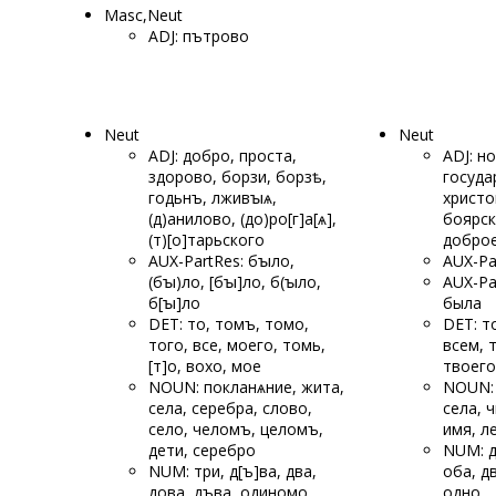
Masc,Neut
ADJ: пътрово
Neut
Neut
ADJ: добро, проста,
ADJ: н
здорово, борзи, борзѣ,
госуда
годьнъ, лживꙑѧ,
христо
(д)анилово, (до)ро[г]а[ѧ],
боярск
(т)[о]тарьского
доброе
AUX-PartRes: бꙑло,
AUX-Pa
(бꙑ)
ло, [бꙑ]ло, б(ꙑло,
AUX-Pa
б[ꙑ]
ло
была
DET: то, томъ, томо,
DET: то
того, все, моего, томь,
всем, 
[т]о, вохо, мое
твоего
NOUN: покланѧние, жита,
NOUN: 
села, серебра, слово,
села, 
село, челомъ, целомъ,
имя, л
дети, серебро
NUM: дв
NUM: три, д[ъ]ва, два,
оба, дв
дова, дъва, одиномо,
одно