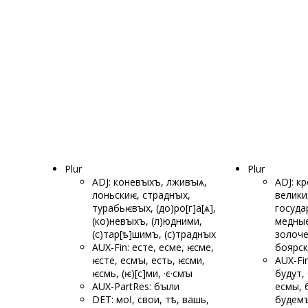
Plur
Plur
ADJ: коневꙑхъ, лживꙑѧ,
ADJ: к
лоньскиѥ, страднꙑх,
велики
турабьѥвꙑх, (до)ро[г]а[ѧ],
госуда
(ко)невꙑхъ, (л)юдними,
медные
(с)тар[ѣ]шимъ, (с)траднꙑх
золоче
AUX-Fin: есте, есме, ѥсме,
боярск
ѥсте, есмꙑ, есть, ѥсми,
AUX-Fin
ѥсмь, (ѥ)[с]ми, ·є·смꙑ
будут,
AUX-PartRes: бꙑли
есмы, 
DET: моӏ, свои, тѣ, вашь,
будем