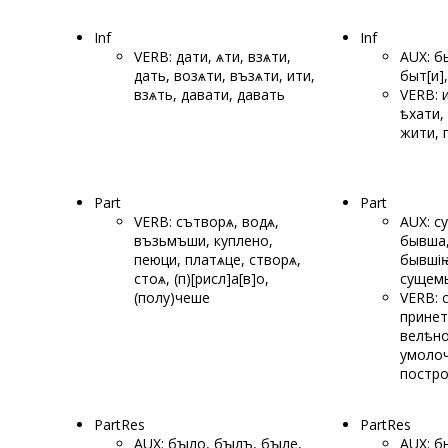
Inf
Inf
VERB: дати, ѧти, взѧти,
AUX: б
дать, возѧти, възѧти, ити,
быт[и]
взѧть, давати, давать
VERB: 
ѣхати,
жити, 
Part
Part
VERB: сътворѧ, водѧ,
AUX: с
възьмъши, куплено,
бывша,
пеюци, платѧце, створѧ,
бывшіꙗ
стоѧ, (п)[рисл]а[в]о,
сущем
(полу)
чеше
VERB: 
принет
велѣно
умолоч
постр
PartRes
PartRes
AUX: бꙑло, бꙑлъ, бꙑле,
AUX: б