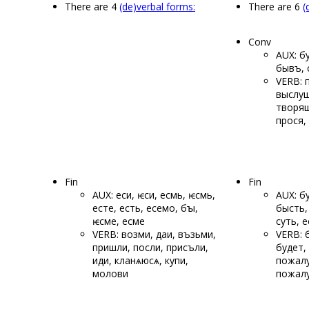
There are 4
(de)verbal forms:
There are 6
(
Conv
AUX: б
бывъ, 
VERB: 
выслуш
творящ
прося,
Fin
Fin
AUX: еси, ѥси, есмь, ѥсмь,
AUX: б
есте, есть, есемо, бꙑ,
бысть,
ѥсме, есме
суть, 
VERB: возми, даи, възьми,
VERB: 
пришли, посли, присъли,
будет, 
иди, кланѧюсѧ, купи,
пожалу
молови
пожал