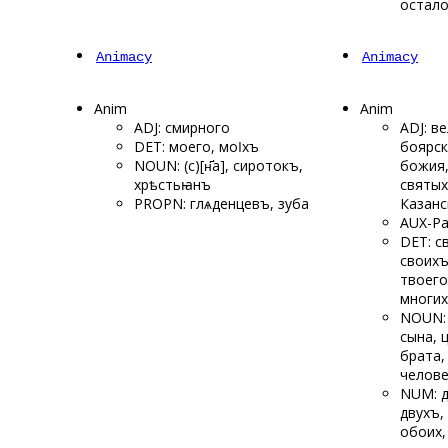
остало
Animacy
Animacy
Anim
Anim
ADJ: смирного
ADJ: в
DET: моего, моӏхъ
боярск
NOUN: (с)[н҃а], сиротокъ,
божия,
хрѣстьꙗнъ
святых
PROPN: глѧденцевъ, зуба
Казанс
AUX-Pa
DET: с
своихъ
твоего
многи
NOUN: 
сына, 
брата,
челове
NUM: д
двухъ, 
обоих,