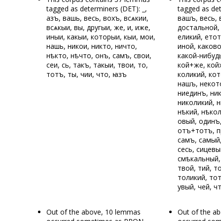
tagged as determiners (DET): _,
tagged as de
азъ, вашь, весь, вохъ, всѧкии,
вашъ, весь, 
всѧкыи, вы, другыи, же, и, иже,
достальной, 
иныи, какыи, которыи, кыи, мои,
еликий, етот
нашь, никои, никто, ничто,
иной, каково
нѣкто, нѣчто, онъ, самъ, свои,
какой-нибудь
сеи, сь, такъ, такыи, твои, то,
кой+же, кой
тотъ, ты, чии, что, ꙗзъ
коликий, кот
нашъ, некот
ниединъ, ник
николикий, 
нѣкий, нѣко
овый, одинъ
отъ+тотъ, п
самъ, самый,
сесь, сицевы
смѣкальный,
твой, тий, т
толикий, тот
увый, чей, ч
Out of the above, 10 lemmas
Out of the a