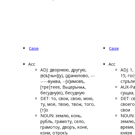
Case
Case
Acc
Acc
ADJ: дворнюю, другую,
ADJ: 1,
(в)ѣ[чьн](у), (д)анилово, ---
15, го
-----
вуѥва, --[х]имовѣ,
стрѣле
[тре]
теее, Вьцерьнѧѧ,
AUX-Pa
бесудну
(ю), бесудную
сущаа,
DET: то, свои, свою, мою,
DET: св
ту, мое, твою, твоѥ, того,
своего,
[т]о
свои
NOUN: землю, конь,
NOUN: 
рубль, грамоту, село,
землю,
грамотѹ, дворъ, коне,
время,
кони, отрокъ
князя