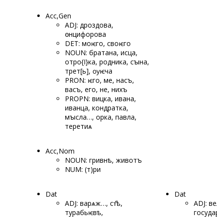
Acc,Gen
ADJ: дро
здова,
ꙩнцифорова
DET: моѥго, своѥго
NOUN: брата
на, исца,
отро{ӏ}ка, родника, сꙑна,
трет[ь], ѹѥча
PRON: ѥго, ме, насъ,
васъ, его, не, нихъ
PROPN: вицка, ивана,
иванца, кондратка,
мꙑсла…, орка, павла,
теретиѧ
Acc,Nom
NOUN: гривнѣ, животъ
NUM: (т)ри
Dat
Dat
ADJ: варѧж
…, ст҃ѣ,
ADJ: в
турабьѥвѣ,
госуда