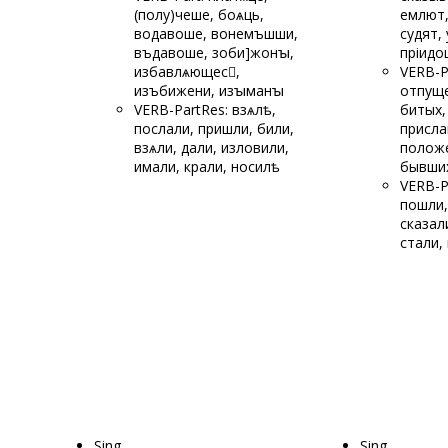
(полу)
чеше, боѧць,
емлют,
водавоше, вонемъшши,
судят,
въдавоше, зоби]жонꙑ,
пріидо
изба
влѧющес,
VERB-P
изъбижени, изꙑм
анꙑ
отпуще
VERB-PartRes: взѧлѣ,
битых,
послали, пришли, били,
присла
взѧли, дали, изловили,
положе
имали, крали, носилѣ
бывши
VERB-P
пошли,
сказал
стали,
Sing
Sing