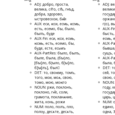
ADJ: добро, проста,
ADJ: в
велика, ст҃го, ст҃ѣ, гнѣд,
велики
добра, здорово,
госуда
ѡстровескои, бж҃и
оржано
AUX: еси, ѥси, есмь, ѥсмь,
г(о), 
есть, есемо, бꙑ, бꙑло,
AUX-Fin
бꙑлъ, буде
бысть,
AUX-Fin: еси, ѥси, есмь,
есмь, 
ѥсмь, есть, есемо, бꙑ,
AUX-Pa
буде, есте, есьмъ
бывша,
AUX-PartRes: бꙑло, бꙑлъ,
сущъ, 
бꙑле, бꙑла, (бꙑ)
ло,
AUX-Pa
[бꙑ]ло, б(ꙑло, б[ꙑ]
ло,
была, 
б]ꙑ[лъ], бꙑл
DET: т
DET: то, своѥму, томъ,
сей, то
того, мои, моѧ, свою,
свою, 
томо, мою, моѥго
NOUN: 
NOUN: ржи, поклонъ,
году, к
поклоно, гн҃е, соли,
госуда
грамота, покланѧние,
царь, 
жита, конь, рожи
NUM: о
NUM: поло, полъ, пло,
едино,
полѹ, десѧте, десѧть,
одна, 