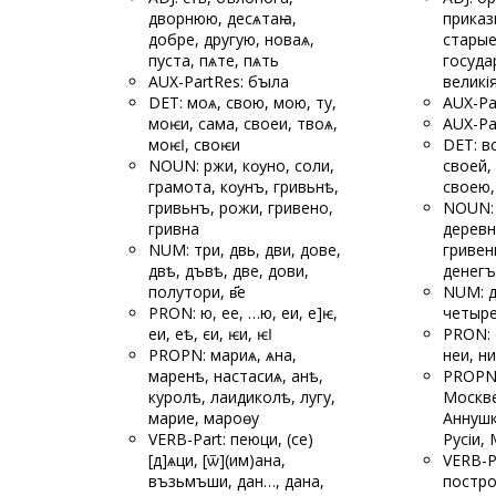
дворнюю, десѧтаꙗ,
приказ
добре, другую, новаѧ,
старые
пуста, пѧте, пѧть
госуда
AUX-PartRes: бꙑла
великі
DET: моѧ, свою, мою, ту,
AUX-Pa
моѥи, сама, своеи, твоѧ,
AUX-Pa
моѥӏ, своѥи
DET: в
NOUN: ржи, кѹно, соли,
своей, 
грамота, кѹнъ, гривьнѣ,
своею,
гривьнъ, рожи, гривено,
NOUN: 
гривна
деревн
NUM: три, двь, дви, дове,
гривен
двѣ, дъвѣ, две, дови,
денегъ
полутори, в҃е
NUM: дв
PRON: ю, ее, …
ю, е
и, е]ѥ,
четыре,
еи, еѣ, єи, ѥи, ѥӏ
PRON: о
PROPN: мариѧ, ѧна,
неи, ни
маренѣ, настасиѧ, анѣ,
PROPN:
куролѣ, лаидиколѣ, лугу,
Москве
марие, мароѳу
Аннушк
VERB-Part: пеюци, (се)
Русіи,
[д]ѧци, [ѿ](им)ана,
VERB-P
възьмъши, дан
…, дана,
постро