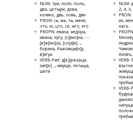
NUM: три, поло, полъ,
NUM: д
два, цетꙑри, дова,
2, 4, 3
колико, двь, осмь, дви
PRON: 
PRON: сѧ, мѧ, тѧ, мене,
их, мен
что, ю, цто, се, ѥго, его
насъ
PROPN: евана, ѳедора,
PROPN:
ивана, лугу, (с)[мо]на, ---
Москву
[и]ж[ин](а), [сл]а[в]…,
Андрюш
борана, бꙑковщи[н]у,
Чамовс
в]игуѧ
Азовъ,
VERB-Part: д[ѣ](ржа)ща,
VERB: 
зап[е]
…, имуще, летѧ
ща,
взѧтое
шити
живущи
показа
пребы
VERB-P
будущи
даново
напуще
полож
пребы