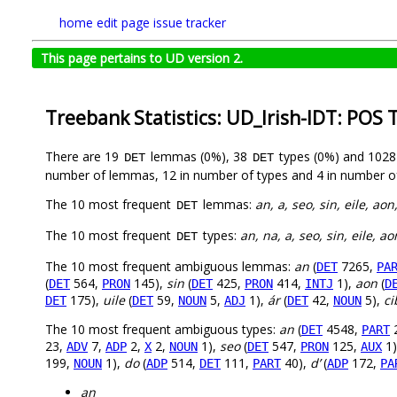
home
edit page
issue tracker
This page pertains to UD version 2.
Treebank Statistics: UD_Irish-IDT: POS 
There are 19
lemmas (0%), 38
types (0%) and 102
DET
DET
number of lemmas, 12 in number of types and 4 in number o
The 10 most frequent
lemmas:
an, a, seo, sin, eile, ao
DET
The 10 most frequent
types:
an, na, a, seo, sin, eile, a
DET
The 10 most frequent ambiguous lemmas:
an
(
7265,
DET
PA
(
564,
145),
sin
(
425,
414,
1),
aon
(
DET
PRON
DET
PRON
INTJ
D
175),
uile
(
59,
5,
1),
ár
(
42,
5),
ci
DET
DET
NOUN
ADJ
DET
NOUN
The 10 most frequent ambiguous types:
an
(
4548,
DET
PART
23,
7,
2,
2,
1),
seo
(
547,
125,
1)
ADV
ADP
X
NOUN
DET
PRON
AUX
199,
1),
do
(
514,
111,
40),
d’
(
172,
NOUN
ADP
DET
PART
ADP
PA
an