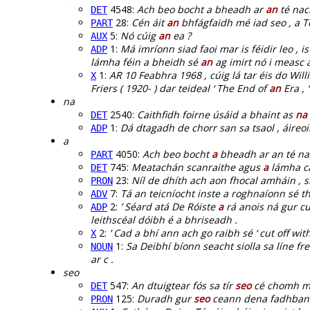
4548:
Ach beo bocht a bheadh ar
an
té nac
DET
28:
Cén áit
an
bhfágfaidh mé iad seo , a T
PART
5:
Nó cúig
an
ea ?
AUX
1:
Má imríonn siad faoi mar is féidir leo , is
ADP
lámha féin a bheidh sé
an
ag imirt nó i measc a
1:
AR 10 Feabhra 1968 , cúig lá tar éis do Will
X
Friers ( 1920- ) dar teideal ‘ The End of
an
Era , 
na
2540:
Caithfidh foirne úsáid a bhaint as
na
DET
1:
Dá dtagadh de chorr san sa tsaol , áireo
ADP
a
4050:
Ach beo bocht
a
bheadh ar an té na
PART
745:
Meatachán scanraithe agus
a
lámha cá
DET
23:
Níl de dhíth ach aon fhocal amháin , 
PRON
7:
Tá an teicníocht inste a roghnaíonn sé t
ADV
2:
’ Séard atá De Róiste
a
rá anois ná gur cu
ADP
leithscéal dóibh é a bhriseadh .
2:
’ Cad a bhí ann ach go raibh sé ‘ cut off wit
X
1:
Sa Deibhí bíonn seacht siolla sa líne fr
NOUN
ar c .
seo
547:
An dtuigtear fós sa tír
seo
cé chomh mór
DET
125:
Duradh gur
seo
ceann dena fadhbanna
PRON