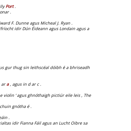
lly
Port
.
onar .
ward F. Dunne agus Micheal J. Ryan .
difríocht idir Dún Éideann agus Londain agus a
us gur thug sin leithscéal dóibh é a bhriseadh
b ar
a
, agus in d ar c .
e violin ‘ agus ghnóthaigh pictiúr eile leis , The
chuin gnótha é .
áin .
tas idir Fianna Fáil agus an Lucht Oibre sa