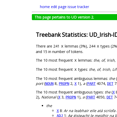
home
edit page
issue tracker
This page pertains to UD version 2.
Treebank Statistics: UD_Irish-
There are 241
lemmas (3%), 244
types (2%
X
X
and 15 in number of tokens.
The 10 most frequent
lemmas:
the, of, Irish,
X
The 10 most frequent
types:
the, of, Irish, L
X
The 10 most frequent ambiguous lemmas:
the
(
port
(
8,
2,
1),
a
(
4074,
7
NOUN
PROPN
X
PART
DET
The 10 most frequent ambiguous types:
the
(
X
2),
National
(
3,
1),
a
(
4050,
7
X
PROPN
PART
DET
the
8:
Ar na leabhair eile atá scríof
X
1:
Ag éisteacht le meidhir na 
ADJ