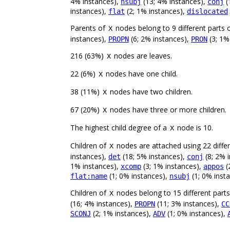
4% instances),
(13; 4% instances),
(
nsubj
conj
instances),
(2; 1% instances),
flat
dislocated
Parents of
nodes belong to 9 different parts 
X
instances),
(6; 2% instances),
(3; 1%
PROPN
PRON
216 (63%)
nodes are leaves.
X
22 (6%)
nodes have one child.
X
38 (11%)
nodes have two children.
X
67 (20%)
nodes have three or more children.
X
The highest child degree of a
node is 10.
X
Children of
nodes are attached using 22 differ
X
instances),
(18; 5% instances),
(8; 2% 
det
conj
1% instances),
(3; 1% instances),
(
xcomp
appos
(1; 0% instances),
(1; 0% inst
flat:name
nsubj
Children of
nodes belong to 15 different part
X
(16; 4% instances),
(11; 3% instances),
PROPN
CC
(2; 1% instances),
(1; 0% instances),
SCONJ
ADV