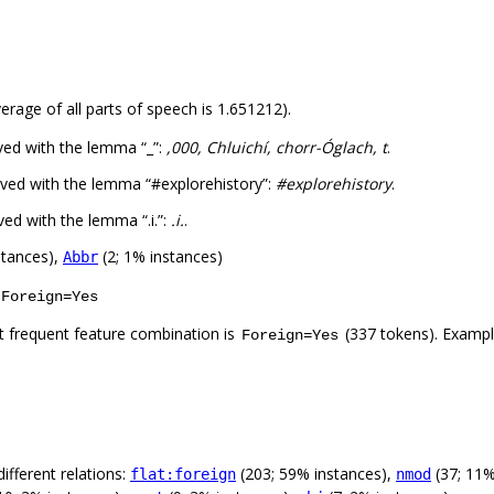
erage of all parts of speech is 1.651212).
ved with the lemma “_”:
,000, Chluichí, chorr-Óglach, t
.
ved with the lemma “#explorehistory”:
#explorehistory
.
ed with the lemma “.i.”:
.i.
.
stances),
(2; 1% instances)
Abbr
Foreign=Yes
 frequent feature combination is
(337 tokens). Examp
Foreign=Yes
ifferent relations:
(203; 59% instances),
(37; 11%
flat:foreign
nmod