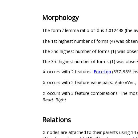
Morphology
The form / lemma ratio of
is 1.012448 (the av
X
The 1st highest number of forms (4) was obser
The 2nd highest number of forms (1) was obser
The 3rd highest number of forms (1) was observ
occurs with 2 features:
(337; 98% in
Foreign
X
occurs with 2 feature-value pairs:
,
X
Abbr=Yes
occurs with 3 feature combinations. The most
X
Read, Right
Relations
nodes are attached to their parents using 14 d
X