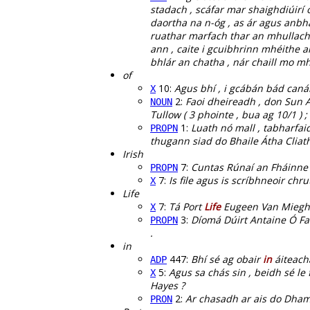
stadach , scáfar mar shaighdiúirí
daortha na n-óg , as ár agus anbh
ruathar marfach thar an mhullach 
ann , caite i gcuibhrinn mhéithe an
bhlár an chatha , nár chaill mo m
of
10:
Agus bhí , i gcábán bád caná
X
2:
Faoi dheireadh , don Sun Al
NOUN
Tullow ( 3 phointe , bua ag 10/1 ) ;
1:
Luath nó mall , tabharfai
PROPN
thugann siad do Bhaile Átha Cliath a
Irish
7:
Cuntas Rúnaí an Fháinne
PROPN
7:
Is file agus is scríbhneoir ch
X
Life
7:
Tá Port
Life
Eugeen Van Mieghem
X
3:
Díomá Dúirt Antaine Ó Fa
PROPN
.
in
447:
Bhí sé ag obair
in
áiteach
ADP
5:
Agus sa chás sin , beidh sé l
X
Hayes ?
2:
Ar chasadh ar ais do Dham
PRON