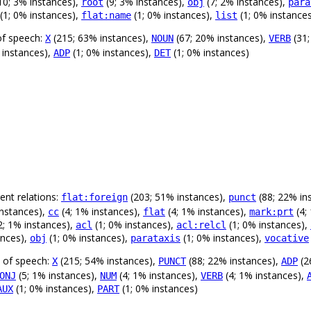
10; 3% instances),
(9; 3% instances),
(7; 2% instances),
root
obj
para
(1; 0% instances),
(1; 0% instances),
(1; 0% instance
flat:name
list
of speech:
(215; 63% instances),
(67; 20% instances),
(31;
X
NOUN
VERB
 instances),
(1; 0% instances),
(1; 0% instances)
ADP
DET
ent relations:
(203; 51% instances),
(88; 22% in
flat:foreign
punct
instances),
(4; 1% instances),
(4; 1% instances),
(4;
cc
flat
mark:prt
2; 1% instances),
(1; 0% instances),
(1; 0% instances),
acl
acl:relcl
ances),
(1; 0% instances),
(1; 0% instances),
obj
parataxis
vocative
s of speech:
(215; 54% instances),
(88; 22% instances),
(2
X
PUNCT
ADP
(5; 1% instances),
(4; 1% instances),
(4; 1% instances),
ONJ
NUM
VERB
(1; 0% instances),
(1; 0% instances)
AUX
PART