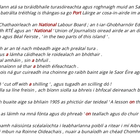
alann atá sa tsráidbhaile turasóireachta agus roghnaigh muid an Sa
atrálta tréithlag is thángas-sa go
Port
Láirge ar cosa-in-airde im a
r-Chathaoirleach an
National
Labour Board ; an t-iar-Ghobharnóir Ed
dh RTÉ agus an ‘
National
‘ Union of Journalists oiread airde ar an 
gus Béal Feirste , ‘ in the two parts of this island ‘ .
 ar an té nach mbeadh aige ach preátaí tura .
gus
a
lámha cáidheach le roidealach an bhóthair .
al amháin , sin
a
bhfuil .
ghnaíonn sé thar
a
bheith éifeachtach .
ois ná gur cuireadh ina choinne go raibh baint aige le Saor Éire ag
 ‘ cut off with
a
shilling ‘ , agus tugadh an scilling dó !
la sa líne freisin , ach bíonn siolla sa bhreis i bhfocal deireanach 
h buaite aige sa bhliain 1905 as phictiúr dar teideal ‘ A lesson
on
th
 as láimh na mná fónta agus do phreab ‘
on
teallach agus do chuir 
amh náisiúnta scéalaíochta i leabharlanna poiblí a ritear i mí Aibre
 mbun na Roinne Oideachais , nuair a bunaíodh an chéad Chomhrial