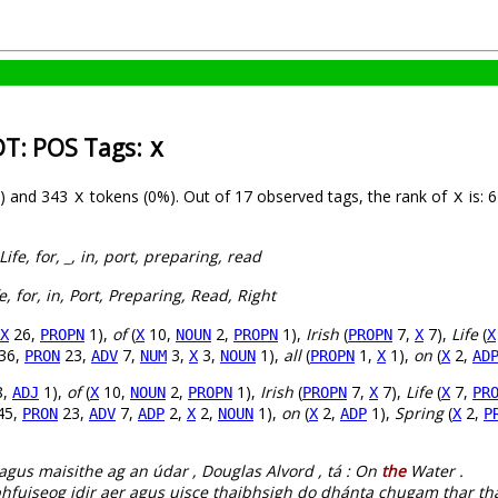
IDT: POS Tags:
X
) and 343
tokens (0%). Out of 17 observed tags, the rank of
is: 
X
X
 Life, for, _, in, port, preparing, read
ife, for, in, Port, Preparing, Read, Right
26,
1),
of
(
10,
2,
1),
Irish
(
7,
7),
Life
(
X
PROPN
X
NOUN
PROPN
PROPN
X
X
36,
23,
7,
3,
3,
1),
all
(
1,
1),
on
(
2,
PRON
ADV
NUM
X
NOUN
PROPN
X
X
AD
8,
1),
of
(
10,
2,
1),
Irish
(
7,
7),
Life
(
7,
ADJ
X
NOUN
PROPN
PROPN
X
X
PR
45,
23,
7,
2,
2,
1),
on
(
2,
1),
Spring
(
2,
PRON
ADV
ADP
X
NOUN
X
ADP
X
P
a agus maisithe ag an údar , Douglas Alvord , tá : On
the
Water .
bhfuiseog idir aer agus uisce thaibhsigh do dhánta chugam thar thal