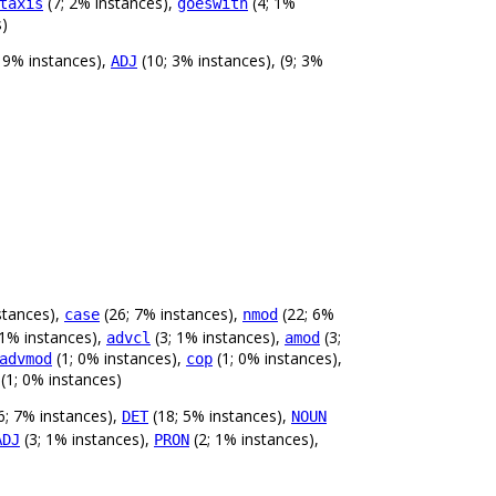
(7; 2% instances),
(4; 1%
taxis
goeswith
s)
 9% instances),
(10; 3% instances), (9; 3%
ADJ
stances),
(26; 7% instances),
(22; 6%
case
nmod
 1% instances),
(3; 1% instances),
(3;
advcl
amod
(1; 0% instances),
(1; 0% instances),
advmod
cop
(1; 0% instances)
6; 7% instances),
(18; 5% instances),
DET
NOUN
(3; 1% instances),
(2; 1% instances),
ADJ
PRON