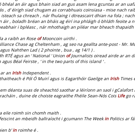
 ó bhéal an áir agus bhain siad an gus asam lena gcuntas ar an uaf
ás , d’ éirigh siad chugam as corrabhuais coinsiasa - mise nach ra
isteach sa chreach , nár fhulaing i dtreascairt dhian na fola ; na
 áir , boladh bréan an bháis ag éirí ina phláigh ó bhláth feoite a n-
heabhair i bpléasc , nár mhothaigh an piléar mar bheach thapaidh
la a raibh an Rose
of
Mooncoin uirthi .
liance Chase ag Cheltenham , ag seo na geallta ante-post - Mr. Mulli
 agus Nahthen Lad ( 2 phointe , bua , ag 14/1 ) .
dh RTÉ agus an ‘ National ‘ Union
of
Journalists oiread airde ar an 
gus Béal Feirste , ‘ in the two parts of this island ‘ .
 ar an
Irish
Independent .
ruthaitheach é Pól Ó Muirí agus is Eagarthóir Gaeilge an
Irish
Times é
 déanta suas de sheachtó saothar a léiríonn an saol i gCalafort 
racháin , duine de choiste eagraithe Fhéile Sean-Nós Cois
Life
go ra
a eile roimh sin chomh maith .
e feiscint an mbeidh ballraíocht i gcumann The Week
in
Politics ar f
ien b’
in
roimhe é .