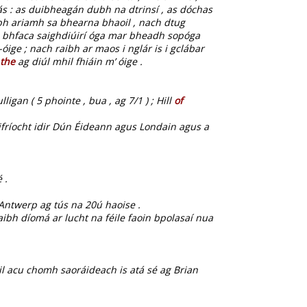
ás : as duibheagán dubh na dtrinsí , as dóchas
ibh ariamh sa bhearna bhaoil , nach dtug
ch bhfaca saighdiúirí óga mar bheadh sopóga
óige ; nach raibh ar maos i nglár is i gclábar
the
ag diúl mhil fhiáin m’ óige .
gan ( 5 phointe , bua , ag 7/1 ) ; Hill
of
difríocht idir Dún Éideann agus Londain agus a
 .
Antwerp ag tús na 20ú haoise .
ibh díomá ar lucht na féile faoin bpolasaí nua
áil acu chomh saoráideach is atá sé ag Brian