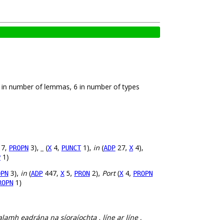
6 in number of lemmas, 6 in number of types
7,
3),
_
(
4,
1),
in
(
27,
4),
PROPN
X
PUNCT
ADP
X
1)
P
3),
in
(
447,
5,
2),
Port
(
4,
OPN
ADP
X
PRON
X
PROPN
1)
ROPN
amh eadrána na síoraíochta , líne ar líne ,