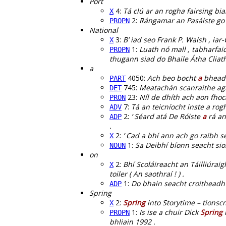
Port
4:
Tá clú ar an rogha fairsing bi
X
2:
Rángamar an Pasáiste go b
PROPN
National
3:
B’ iad seo Frank P. Walsh , ia
X
1:
Luath nó mall , tabharfai
PROPN
thugann siad do Bhaile Átha Cliath a
a
4050:
Ach beo bocht
a
bheadh
PART
745:
Meatachán scanraithe a
DET
23:
Níl de dhíth ach aon fhoc
PRON
7:
Tá an teicníocht inste a ro
ADV
2:
’ Séard atá De Róiste
a
rá an
ADP
.
2:
’ Cad a bhí ann ach go raibh sé
X
1:
Sa Deibhí bíonn seacht siol
NOUN
on
2:
Bhí Scoláireacht an Táilliúraig
X
toiler ( An saothraí ! ) .
1:
Do bhain seacht croitheadh
ADP
Spring
2:
Spring
into Storytime – tionscn
X
1:
Is ise a chuir Dick
Spring
i
PROPN
bhliain 1992 .