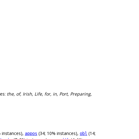
les:
the, of, Irish, Life, for, in, Port, Preparing,
 instances),
(34; 10% instances),
(14;
appos
obl