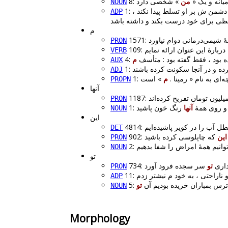
» یانه و یک
من
NOUN
1: اولین چیزی که موجب می‌شود که انسان بتواند در مقابل دشمن ش ( شیطان ) و هواهای نفسانی خود ایستادگی بکند و مانع بشود که دشمن ش بر او تسلط پیدا نکند ،
ADP
م
PRON
VERB
4: بود ، فقط گفته بود : متأسف
م
AUX
ADJ
1: ی به نام « رمینا
م
PROPN
آنها
1187:
PRON
1: روی همهٔ
آنها
NOUN
این
DET
این
PRON
NOUN
تو
734: 
تو
PRON
11:
ADP
5:  ترس بمباران خزیده بودیم آن
تو
NOUN
Morphology