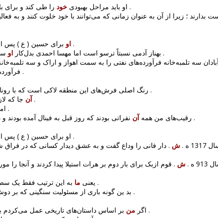
را طی کند و برای بازگشت به میدان عجله نکند .
3472: او باید مراحل بهبودی
خود
ت بدارند ؛ زیرا از آن به عنوان زمانی که می‌توانند با خود خلوت کنند و به فعالیت
برای حسین ( ع ) پس از شهادت ش سوگواری کرد .
او
ست و به جای او بدل‌کاری می‌کند .
3: بهناز آدمی نسبتاً ترسو است اما مهسا احمدی بدل‌کار
او
ادان سه تلمبه‌خانه فرآورده‌های نفتی را به سمت اهواز و اراک و سه تلمبه‌خانه ن
فرآورده‌ها را به سمت ماهشهر پمپاژ خواهند کرد .
را رنگرزی می‌کردند .
1: رنگ اصلی فرش‌های این منطقه لاکی است که با روناس
جا که لازم می‌داند ، پخش ش می‌کند .
آن
خود کنید .
اما
نفراتی بودند که روز قبل به فینال آمده بودند و در حذفی شکست شان داده بودم .
1: رقیب‌های من همه
آن
سوگواری کرد .
او برای حسین ( ع ) پس از شه
2: ه
ش
دار فانی را وداع گفت و به عشق دیدار کسانی که در فراق شان 
1: 91 ه
ش
به این ترتیب فقط یک سطل آب را در کویر پاشیده‌ایم .
1867: یعنی
ما
ست ، برمی‌گیریم .
بد ین گونه باری از مسئولیت سنگینی که بر دوش 
بر اساس داستان‌های تاریخی عمل می‌کردم بافت دراماتیک لطمه می‌دید .
1696: اگر
من