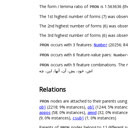
The form / lemma ratio of
is 1.563636 (th
PRON
occurs with 3 features:
(20256; 84
Number
PRON
occurs with 6 feature-value pairs:
PRON
Number
occurs with 9 feature combinations. The 
PRON
اش، خود، یش، آن، آنها، این، چه
Relations
nodes are attached to their parents using 
PRON
(2218; 9% instances),
(1244; 5% instanc
obj
obl
(58; 0% instances),
(32; 0% instance
appos
amod
(9; 0% instances),
(1; 0% instances)
csubj
Parents of
nodes belong to 12 different p
PRON