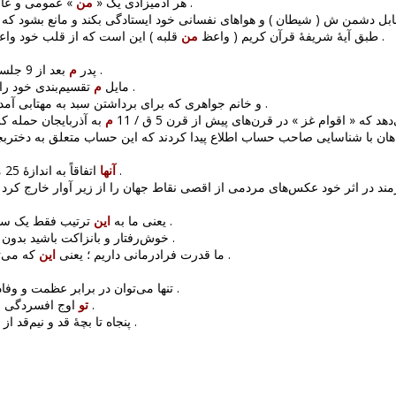
» شخصی دارد .
8: هر آدمیزادی یک «
من
عمومی و عام «
قلبه ) این است که از قلب خود واعظی برای خود درست بکند و داشته باشد .
طبق آیهٔ شریفهٔ قرآن کریم ( واعظ
من
بعد از 9 جلسهٔ شیمی‌درمانی دوام نیاورد .
1571: پدر
م
تقسیم‌بندی خود را دربارهٔ این عنوان ارائه نمایم .
109: مایل
م
و خانم جواهری که برای برداشتن سبد به مهتابی آمده 
.
1: د که « اقوام غز » در قرن‌های پیش از قرن 5 ق / 11
م
رآگاهان با شناسایی صاحب حساب اطلاع پیدا کردند که این حساب متعلق به دختربچه‌ا
اتفاقاً به اندازهٔ 25 میلیون تومان تفریح کرده‌اند .
آنها
مند در اثر خود عکس‌های مردمی از اقصی نقاط جهان را از زیر آوار خارج کرد و 
ترتیب فقط یک سطل آب را در کویر پاشیده‌ایم .
4814: یعنی ما به
این
که چاپلوسی کرده باشید .
902: خوش‌رفتار و بانزاکت باشید بدون
که می‌توانیم همهٔ امراض را شفا بدهیم .
2: ما قدرت فرادرمانی داریم ؛ یعنی
این
سر سجده فرود آورد .
تنها می‌توان در برابر عظمت و وفاداری
اوج افسردگی و ناراحتی ، به خود م نیشتر زدم .
تو
پنجاه تا بچهٔ قد و نیم‌قد از
.