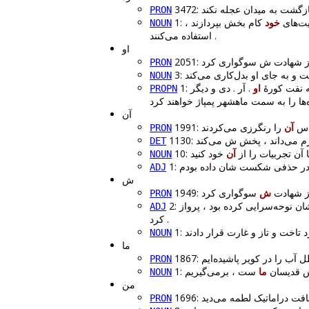
PRON
1: ‌های
خود
کام بخش بپردازند ،
NOUN
استفاده می‌کنند .
او
2051:
PRON
NOUN
1: فت کورهٔ
او
. آر . دی و دیگر
PROPN
آن
199
آن
PRON
1130:
DET
10:  آن تجربیات را از
آن
NOUN
ADJ
ش
1949: ادت
ش
PRON
. نوحه‌سرایی کرده بود ، پرواز
ADJ
کرد .
NOUN
ما
PRON
1: قدیسان
ما
NOUN
من
PRON