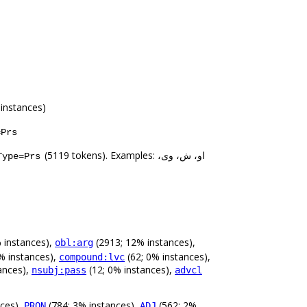
instances)
=Prs
(5119 tokens). Examples: او، ش، وی،
Type=Prs
 instances),
(2913; 12% instances),
obl:arg
% instances),
(62; 0% instances),
compound:lvc
ances),
(12; 0% instances),
nsubj:pass
advcl
ces),
(784; 3% instances),
(562; 2%
PRON
ADJ