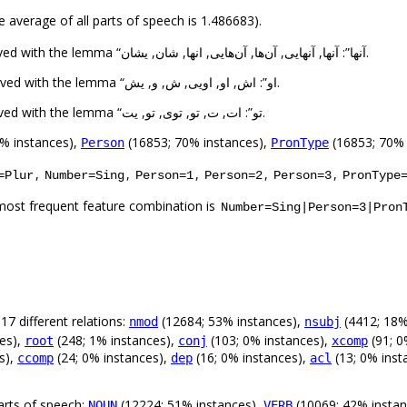
e average of all parts of speech is 1.486683).
The 1st highest number of forms (7) was observed with the lemma “آنها”: آنها, آنهایی, آن‌ها, آن‌هایی, انها, شان, یشان.
The 2nd highest number of forms (6) was observed with the lemma “او”: اش, او, اویی, ش, و, یش.
The 3rd highest number of forms (6) was observed with the lemma “تو”: ات, ت, تو, توی, تو‌, یت.
% instances),
(16853; 70% instances),
(16853; 70% 
Person
PronType
,
,
,
,
,
=Plur
Number=Sing
Person=1
Person=2
Person=3
PronType
most frequent feature combination is
Number=Sing|Person=3|Pron
17 different relations:
(12684; 53% instances),
(4412; 18%
nmod
nsubj
es),
(248; 1% instances),
(103; 0% instances),
(91; 0
root
conj
xcomp
s),
(24; 0% instances),
(16; 0% instances),
(13; 0% inst
ccomp
dep
acl
arts of speech:
(12224; 51% instances),
(10069; 42% instan
NOUN
VERB