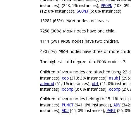
instances), (248; 1% instances),
(103; 0% 
PROPN
(12; 0% instances),
(6; 0% instances)
SCONJ
15281 (63%)
nodes are leaves.
PRON
7258 (30%)
nodes have one child.
PRON
1111 (5%)
nodes have two children.
PRON
490 (2%)
nodes have three or more childr
PRON
The highest child degree of a
node is 7.
PRON
Children of
nodes are attached using 22 di
PRON
instances),
(313; 3% instances),
(295;
cop
nsubj
(61; 1% instances),
(41; 0% instance
advmod
obl
instances),
(3; 0% instances),
(2; 0
xcomp
ccomp
Children of
nodes belong to 15 different p
PRON
instances),
(641; 6% instances),
(342;
PUNCT
ADV
instances),
(46; 0% instances),
(26; 0%
ADJ
PART