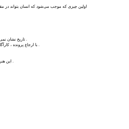
به آذربایجان حمله کرده و در آنجا سکونت کرده باشند .
تاریخ نشان نمی‌ده
» است .
با ارجاع پرونده ، کا .
رنگ خون پاشید .
این هنر