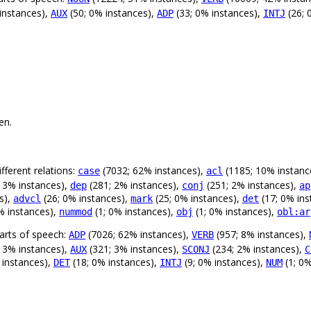
instances),
(50; 0% instances),
(33; 0% instances),
(26; 
AUX
ADP
INTJ
en.
fferent relations:
(7032; 62% instances),
(1185; 10% instanc
case
acl
 3% instances),
(281; 2% instances),
(251; 2% instances),
dep
conj
ap
s),
(26; 0% instances),
(25; 0% instances),
(17; 0% ins
advcl
mark
det
% instances),
(1; 0% instances),
(1; 0% instances),
nummod
obj
obl:ar
arts of speech:
(7026; 62% instances),
(957; 8% instances),
ADP
VERB
 3% instances),
(321; 3% instances),
(234; 2% instances),
AUX
SCONJ
C
 instances),
(18; 0% instances),
(9; 0% instances),
(1; 0%
DET
INTJ
NUM