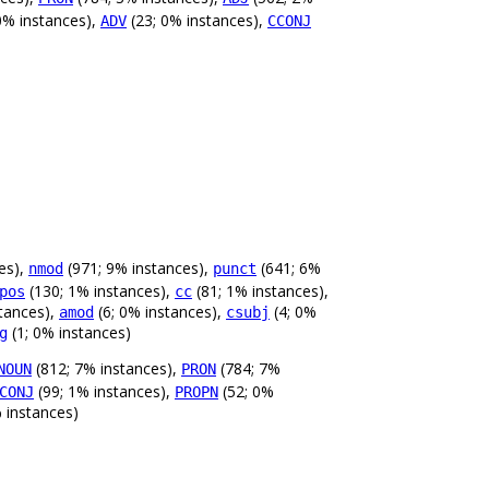
0% instances),
(23; 0% instances),
ADV
CCONJ
es),
(971; 9% instances),
(641; 6%
nmod
punct
(130; 1% instances),
(81; 1% instances),
pos
cc
tances),
(6; 0% instances),
(4; 0%
amod
csubj
(1; 0% instances)
g
(812; 7% instances),
(784; 7%
NOUN
PRON
(99; 1% instances),
(52; 0%
CONJ
PROPN
 instances)