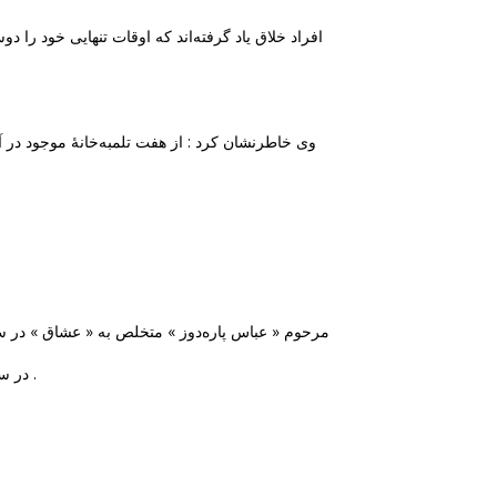
افراد خلاق یاد گرفته‌اند که اوقات تنهایی خود را دوس
وی خاطرنشان کرد : از هفت تلمبه‌خانهٔ موجود در آب
مرحوم « عباس پاره‌دوز » متخلص به « عشاق » در سال 1317  .
. قوم ازبک برای بار دوم بر هرات استیلا پیدا کردند و آنجا را مورد تاخت و تاز و غارت قرار دادند .
در سال 3 .