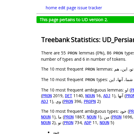
home
edit page
issue tracker
This page pertains to UD version 2.
Treebank Statistics: UD_Persi
There are 55
lemmas (0%), 86
type
PRON
PRON
number of types and 6 in number of tokens.
The 10 most frequent
lemmas: ن، هم
PRON
The 10 most frequent
types: آنها، این
PRON
The 10 most frequent ambiguous lemmas: او (
P
(
2019,
1140,
16,
1), آنها (
PRON
DET
NOUN
ADJ
PRO
1), وی (
396,
2)
ADJ
PRON
PROPN
The 10 most frequent ambiguous types: خود (
PR
1), ما (
1867,
1), من (
1696
NOUN
PRON
NOUN
PRON
2), تو (
734,
11,
5)
NOUN
PRON
ADP
NOUN
خود