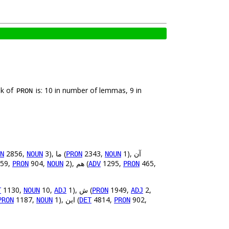
nk of
is: 10 in number of lemmas, 9 in
PRON
2856,
3), ما (
2343,
1), آن
N
NOUN
PRON
NOUN
59,
904,
2), هم (
1295,
465,
PRON
NOUN
ADV
PRON
1130,
10,
1), ش (
1949,
2,
T
NOUN
ADJ
PRON
ADJ
1187,
1), این (
4814,
902,
PRON
NOUN
DET
PRON