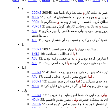
ADV
CCONJ
NOUN
SCONJ
ADP
NOUN
و
اخر عمر به علت کار
و
CCONJ
ه درستی
و
NOUN
ستنطاق کرده باشیم ، از چند زاویه بد
و
PRON
شسته
و
PUNCT
از روز پیش می‌دید ولی طعم عکس را چیز دیگری
ADJ
می‌دانست .
ADP
یا
چهار و نیم است .
1097: ساعت ، چهار
یا
CCONJ
اباعبدالله ، شفاعت !
یا
16:
INTJ
ها تمارض کرده بودند و
یا
ADV
ابسته به هیچ حزب ، گروه و
یا
ADP
اما
514:
CCONJ
حقوق بشر ، امری خدایی است .
اما
17:
ADV
مردم جدی می‌گیرند ؛
اما
SCONJ
بود ، هزار و یک
اما
NOUN
ولی
ولی
CCONJ
یه‌ای به پیشگاه حضرت
ولی
NOUN
PROPN