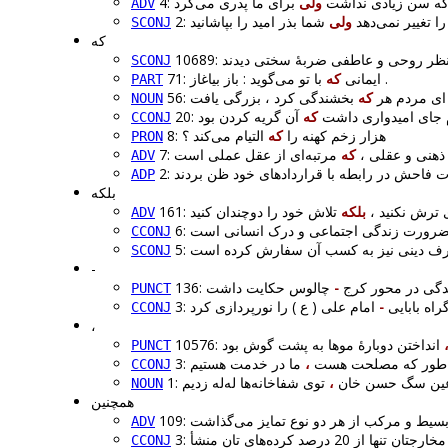
این که سن زیادی نداشت
ولی
ADV
را تغییر نمی‌دهد
ولی
SCONJ
که
SCONJ
با تو می‌گوید : باز بیاغاز .
71: ایمانی
که
PART
 یافت .
56: ای مردم هر
که
NOUN
ای م جای امیدواری داشت
که
CCONJ
8: هزار زخم کهنه را
که
التیام می‌کند ؟
PRON
لی ذهنی و عقلی ،
که
ADV
ADP
بلکه
ی ترش نکنید ،
بلکه
ADV
6:
CCONJ
SCONJ
-
ارندگی در محور کرج
-
PUNCT
-
CCONJ
،
PUNCT
ز هر طور که مصلحت هست
،
CCONJ
: عین سگ حسن خان
،
NOUN
همچنین
ADV
80 درصد از مخارجتان تنها از 20 درصد کرده‌های تان منشأ
CCONJ