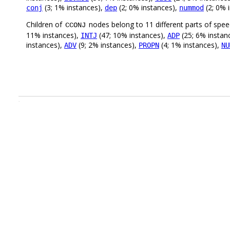
(3; 1% instances),
(2; 0% instances),
(2; 0% 
conj
dep
nummod
Children of
nodes belong to 11 different parts of spe
CCONJ
11% instances),
(47; 10% instances),
(25; 6% instan
INTJ
ADP
instances),
(9; 2% instances),
(4; 1% instances),
ADV
PROPN
NU
.