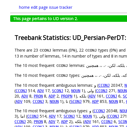
home
edit page
issue tracker
This page pertains to UD version 2.
Treebank Statistics: UD_Persian-PerDT
There are 23
lemmas (0%), 22
types (0%) and
CCONJ
CCONJ
13 in number of lemmas, 14 in number of types and 8 in num
، که، بلکه، لکن، -، ،، همچنین
The 10 most frequent
CCONJ
ولی، که، بلکه، لکن، -، ،، همچنین
The 10 most frequent
CCONJ
20347,
The 10 most frequent ambiguous lemmas: و (
CCONJ
N
271,
1), ولی (
12,
17,
514,
(
CCONJ
ADV
SCONJ
NOUN
CCONJ
NOUN
6,
161,
1), بلکه (
2,
8,
8,
20,
ADV
PRON
ADP
PROPN
ADV
CCONJ
S
81,
853,
979,
1), تا (
3,
109,
(
ADV
CCONJ
NOUN
SCONJ
ADP
NOUN
20348,
The 10 most frequent ambiguous types: و (
CCONJ
NOU
271
1), ولی (
12,
17,
514,
3), اما (
CCONJ
ADV
SCONJ
NOUN
CCONJ
6,
161,
2), بلکه (
7,
8,
20,
CCONJ
PRON
ADV
ADP
ADV
CCONJ
SCO
77,
853,
979,
1), تا (
3,
109,
(