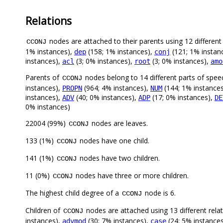
Relations
nodes are attached to their parents using 12 different 
CCONJ
1% instances),
(158; 1% instances),
(121; 1% instan
dep
conj
instances),
(3; 0% instances),
(3; 0% instances),
acl
root
amo
Parents of
nodes belong to 14 different parts of spee
CCONJ
instances),
(964; 4% instances),
(144; 1% instance
PROPN
NUM
instances),
(40; 0% instances),
(17; 0% instances),
ADV
ADP
DE
0% instances)
22004 (99%)
nodes are leaves.
CCONJ
133 (1%)
nodes have one child.
CCONJ
141 (1%)
nodes have two children.
CCONJ
11 (0%)
nodes have three or more children.
CCONJ
The highest child degree of a
node is 6.
CCONJ
Children of
nodes are attached using 13 different rela
CCONJ
instances),
(30; 7% instances),
(24; 5% instance
advmod
case