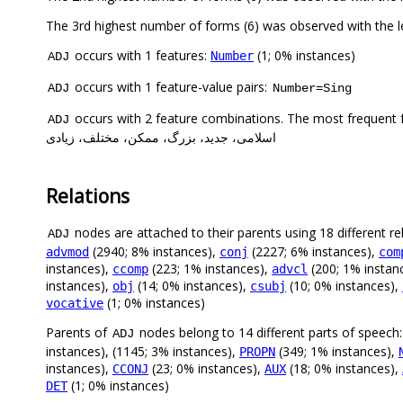
occurs with 1 features:
(1; 0% instances)
Number
ADJ
occurs with 1 feature-value pairs:
ADJ
Number=Sing
occurs with 2 feature combinations. The most frequent 
ADJ
اسلامی، جدید، بزرگ، ممکن، مختلف، زیادی
Relations
nodes are attached to their parents using 18 different re
ADJ
(2940; 8% instances),
(2227; 6% instances),
advmod
conj
com
instances),
(223; 1% instances),
(200; 1% instan
ccomp
advcl
instances),
(14; 0% instances),
(10; 0% instances),
obj
csubj
(1; 0% instances)
vocative
Parents of
nodes belong to 14 different parts of speech
ADJ
instances), (1145; 3% instances),
(349; 1% instances),
PROPN
instances),
(23; 0% instances),
(18; 0% instances),
CCONJ
AUX
(1; 0% instances)
DET