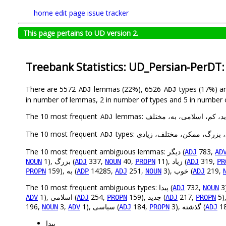
home
edit page
issue tracker
This page pertains to UD version 2.
Treebank Statistics: UD_Persian-PerDT
There are 5572
lemmas (22%), 6526
types (17%) a
ADJ
ADJ
in number of lemmas, 2 in number of types and 5 in number 
The 10 most frequent
lemmas: کم، اسلامی، به، مختلف
ADJ
The 10 most frequent
types: زرگ، ممکن، مختلف، زیادی
ADJ
The 10 most frequent ambiguous lemmas: دیگر (
783,
ADJ
AD
1), بزرگ (
337,
40,
11), زیاد (
319,
NOUN
ADJ
NOUN
PROPN
ADJ
PR
159), به (
14285,
251,
3), خوب (
219,
PROPN
ADP
ADJ
NOUN
ADJ
The 10 most frequent ambiguous types: پیدا (
732,
ADJ
NOUN
1), اسلامی (
254,
159), جدید (
217,
ADV
ADJ
PROPN
ADJ
PROPN
196,
3,
1), سیاسی (
184,
3), گذشته (
1
NOUN
ADV
ADJ
PROPN
ADJ
پیدا