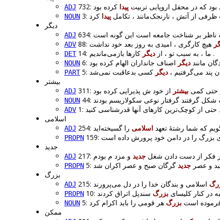
732: ود که در محفل اروپایی تربیت
پیدا
ADJ
3: ی از آتش ، نارنجک‌مانند ، تکامل
پیدا
NOUN
دیگر
ADJ
88:
گر
ADV
کارها بازمی‌ماندیم .
14: ما ، به سبب تو ، از
دیگر
DET
6: ان مانند
دیگر
NOUN
5: ن پند می‌گرفتیم
دیگر
PART
بیشتر
311: تی کمی
بیشتر
ADJ
44:
NOUN
ADV
اسلامی
254: م که شما رشتهٔ تعهد
اسلامی
ADJ
PROPN
جدید
217:  فکر از دست دادن شغل
جدید
ADJ
5:  و عصر
جدید
PROPN
بزرگ
رگ
ADJ
10: ر کنار کلیسای
بزرگ
PROPN
5: موده است
بزرگ
NOUN
ممکن