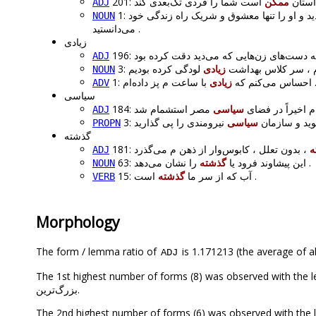
201: ان
ممکن
ADJ
1:
 و او را تنها معشوق و شریک راه زندگی خود
NOUN
می‌دانستید .
زیادی
ADJ
3:  ، سر کلاس بهداشت
زیادی
NOUN
 ساعت م پز داده‌ام
1: احساس می‌کنم که
زیادی
ADV
سیاسی
184: خیراً در فضای
سیاسی
ADJ
3: د و سازمان
سیاسی
PROPN
گذشته
ه
ADJ
را نشان می‌دهد .
63: این پیشاوند فرود یا
گذشته
NOUN
است .
15: آب که از سر ما
گذشته
VERB
Morphology
The form / lemma ratio of
is 1.171213 (the average of al
ADJ
The 1st highest number of forms (8) was observed with the lemma “بزرگترین, بزرگی, بزرگی‌, بزرگ‌تر, بزرگ‌ترم, بزرگ‌تری
بزرگ‌ترین.