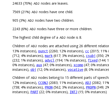
24633 (70%)
nodes are leaves.
ADJ
7569 (21%)
nodes have one child.
ADJ
905 (3%)
nodes have two children.
ADJ
2243 (6%)
nodes have three or more children.
ADJ
The highest child degree of a
node is 8.
ADJ
Children of
nodes are attached using 26 different relatio
ADJ
13% instances),
(2260; 12% instances),
(2015; 11% 
punct
cc
(712; 4% instances),
(617; 3% instances),
(350; 2%
mark
csubj
(232; 1% instances),
(194; 1% instances),
(144; 
advcl
fixed
0% instances),
(47; 0% instances),
(47; 0% instanc
aux
xcomp
instances),
(12; 0% instances),
(8; 0% instance
obj
vocative
Children of
nodes belong to 15 different parts of speech
ADJ
12% instances),
(2083; 11% instances),
(2082; 11%
CCONJ
ADJ
(738; 4% instances),
(562; 3% instances),
(349; 2%
PRON
PROPN
instances),
(22; 0% instances),
(15; 0% instances)
PART
INTJ