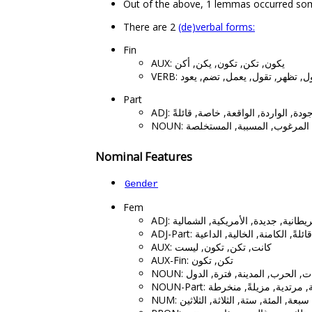
There are 2
(de)verbal forms:
Fin
AUX: يكون, تكن, تكون, يكن, أكن
VERB: يمكن, يكون, يكن, تكون, يقول
Part
ADJ: الخاصة, الخاص, قائلاً, التابعة, ا
NOUN: الضاربة, الظاهر, المؤرخة, 
Nominal Features
Gender
Fem
ADJ: الخاصة, المتحدة, كبيرة, الأولى, 
ADJ-Part: الخاصة, التابعة, الموجود
AUX: كانت, تكن, تكون, ليست
AUX-Fin: تكن, تكون
NOUN: النسبة, شركة, منطقة, المنطق
NOUN-Part: الضاربة, المؤرخة,
NUM: عشرة, أربعة, ثلاثة, ثمانية, خمس