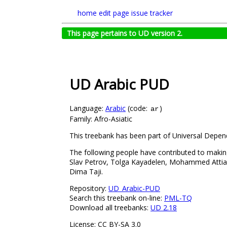
home
edit page
issue tracker
This page pertains to UD version 2.
UD Arabic PUD
Language:
Arabic
(code:
)
ar
Family: Afro-Asiatic
This treebank has been part of Universal Depend
The following people have contributed to making
Slav Petrov, Tolga Kayadelen, Mohammed Attia, 
Dima Taji.
Repository:
UD_Arabic-PUD
Search this treebank on-line:
PML-TQ
Download all treebanks:
UD 2.18
License: CC BY-SA 3.0