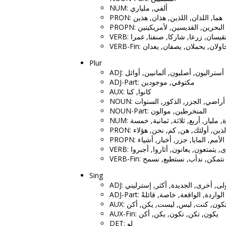
NUM: ألفي, ملياري
PRON: هما, اللذان, اللذين, هذان, هذين
PROPN: الأمريكيتين, البحرين, القديس
VERB: أنجبا, انتهيا, تجوبان, تحدثان, 
VERB-Fin: تجوبان, تحدثان, تغنيان
Plur
ADJ: الأصليين, الحمر, الست, السياسيي
ADJ-Part: مكتوفي, موجودين
AUX: كانوا, كنا
NOUN: الدول, الناس, الأراضي, سن
NOUN-Part: المنخرطين, موالون
NUM: ثلاث, عشر, مليون, أربعة, عشرة,
PRON: هم, نا, الذين, أولئك, هن, كم, ن
PROPN: الولايات, الألعاب, الشيوخ, ل
VERB: يحملون, حصلوا, قرروا, كانوا, 
VERB-Fin: يحملون, نحتاج, نرى, ي
Sing
ADJ: الأول, الخاصة, المتحدة, كبيرة, ا
ADJ-Part: الخاصة, الخاص, قائلاً, ا
AUX: كان, كانت, يكون, تكن, تكون, 
AUX-Fin: يكون, تكن, تكون, يكن, أكن
DET: لو