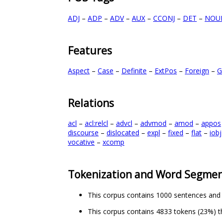
ADJ
–
ADP
–
ADV
–
AUX
–
CCONJ
–
DET
–
NOU
Features
Aspect
–
Case
–
Definite
–
ExtPos
–
Foreign
–
G
Relations
acl
–
acl:relcl
–
advcl
–
advmod
–
amod
–
appos
discourse
–
dislocated
–
expl
–
fixed
–
flat
–
iobj
vocative
–
xcomp
Tokenization and Word Segmen
This corpus contains 1000 sentences and
This corpus contains 4833 tokens (23%) t