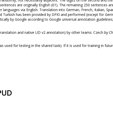
ndomly, not necessarily adjacent. The digits on the second and thir
sentences are originally English (01). The remaining 250 sentences are 
r languages via English. Translation into German, French, Italian, Span
d Turkish has been provided by DFKI and performed (except for Germa
cally by Google according to Google universal annotation guidelines;
ranslation and native UD v2 annotation) by other teams: Czech by Char
s used for testing in the shared task). If it is used for training in fu
 PUD