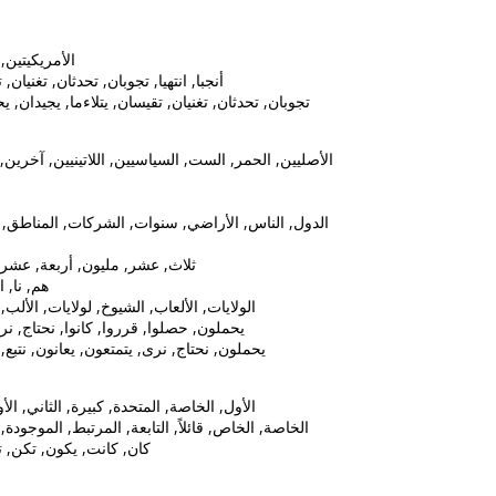
ين, لأمريكيتين
تغنيان, تقيسان, زرعا, شاركا, صنفتا, غمرا
, تقيسان, يتلاءما, يجيدان, يحاولان, يحملان, يصفان, يعدان
ن, اللاتينيين, آخرين, أستراليون, أصليون, ألمانيين, أوائل
وات, الشركات, المناطق, أراضي, الجزر, الذكور, السنوات
 مليار, أربع, ثلاثة, ثمانية, خمسة
حن, هؤلاء
ولايات, الألب, الأمم, المايا, جزر, أخبار, أشياء
نحتاج, نرى, يتمتعون, يعانون, أثاروا, أجبروا
تمتعون, يعانون, نتبع, نتمكن, ندأب, نستطيع, نسمح
لثاني, الأولى, أخرى, الجديدة, أكثر, إسترليني
لتابعة, المرتبط, الموجودة, الواردة, الواقعة, خاصة, قائلةً
كنت, ليس, ليست, يكن, أكن