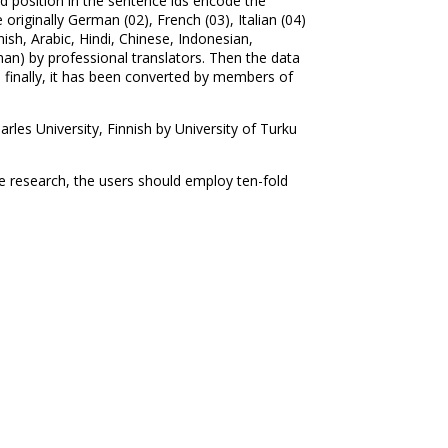
d position in the sentence ids encode the
originally German (02), French (03), Italian (04)
ish, Arabic, Hindi, Chinese, Indonesian,
n) by professional translators. Then the data
 finally, it has been converted by members of
les University, Finnish by University of Turku
ture research, the users should employ ten-fold