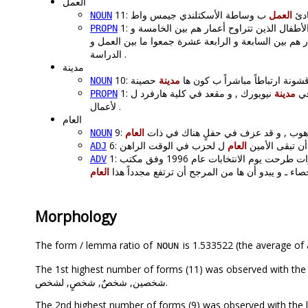
العمل
11: 
العمل
NOUN
شكال عمالة الأطفال إلى أن 56 % من الأطفال الذين تتراوح أعمار هم بين الخامسة و
PROPN
من الأطفال الذين تتراوح أعمار هم بين السابعة و الرابعة عشرة جمعوا ما بين العمل و
الدراسة .
مدينة
10: ونة ارتباطاً مباشراً ب كون ها
مدينة
NOUN
1:
مدينة
نيويورك , و مقعد في كلية هارفرد ل
PROPN
لأعمال .
العام
9: هوب , و قد عزف في حفلٍ هناك في ذات
العام
NOUN
6:  تبقى الأمين
العام
ADJ
1: و ارتفعت تلك النسبة ب اطراد ب مرور السنين ـ 11 ب المئة فقط من إجمالي الأصوات طرحت يوم الانتخابات عام 1996 وفق مكتب
ADV
صاء ـ و يبدو أن ها من المرجح أن ترتفع مجدداً هذا
العام
Morphology
The form / lemma ratio of
is 1.533522 (the average of a
NOUN
The 1st highest number of forms (11) was observed with the lemma “أشخاصٍ, الأشخاص, الشخص, شخص, شخصان, شخصاً
شخصين, شخصٌ, شخصٍ, لشخص.