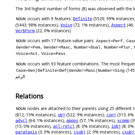
occurs with 9 features:
(5529; 99% instances
Definite
NOUN
(5443; 98% instances),
(72; 1% instances),
(46;
Voice
Aspect
(22; 0% instances)
VerbForm
occurs with 17 feature-value pairs:
,
NOUN
Aspect=Perf
Cas
,
,
,
,
Gender=Fem
Gender=Masc
Number=Dual
Number=Plur
,
Voice=Act
Voice=Pass
occurs with 93 feature combinations. The most frequen
NOUN
(1458 tokens). 
Case=Gen|Definite=Def|Gender=Masc|Number=Sing
الرغم
Relations
nodes are attached to their parents using 25 different r
NOUN
(812; 15% instances),
(522; 9% instances),
(313; 6% 
obj
conj
(64; 1% instances),
(57; 1% instances),
(3
advcl
appos
xcomp
(15; 0% instances),
(8; 0% instances),
(8; 0%
acl:relcl
iobj
(3; 0% instances),
(2; 0% instances),
parataxis
csubj
csubj