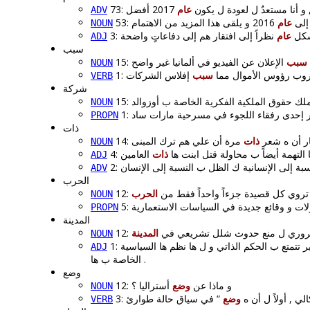
73: و أنا مستعدٌ ل لعودة ل يكون
عام
ADV
53: ى
عام
NOUN
3: ل
عام
ADJ
سبب
15:
سبب
يو في ألمانيا غير واضح
NOUN
1: ب رؤوس الأموال مما
سبب
VERB
شركة
NOUN
PROPN
ذات
14:  أن ه شعر
ذات
NOUN
4: لتهمة أيضاً ب محاولة قتل ابنت ها
ذات
ADJ
ADV
الحرب
12: تروي كل قصيدة جزءاً واحداً فقط من
الحرب
NOUN
PROPN
المدينة
12: ضروري ل منع حدوث شلل تشريعي في
المدينة
NOUN
 تتمتع ب الحكم الذاتي و ل ها نظم ها السياسية
ADJ
الخاصة ب ها .
وضع
12: و ماذا عن
وضع
أستراليا ؟
NOUN
3: ي , أولاً ل أن ه
وضع
VERB