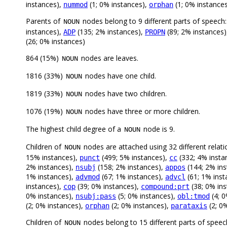
instances),
(1; 0% instances),
(1; 0% instance
nummod
orphan
Parents of
nodes belong to 9 different parts of speech
NOUN
instances),
(135; 2% instances),
(89; 2% instances)
ADP
PROPN
(26; 0% instances)
864 (15%)
nodes are leaves.
NOUN
1816 (33%)
nodes have one child.
NOUN
1819 (33%)
nodes have two children.
NOUN
1076 (19%)
nodes have three or more children.
NOUN
The highest child degree of a
node is 9.
NOUN
Children of
nodes are attached using 32 different relati
NOUN
15% instances),
(499; 5% instances),
(332; 4% insta
punct
cc
2% instances),
(158; 2% instances),
(144; 2% in
nsubj
appos
1% instances),
(67; 1% instances),
(61; 1% inst
advmod
advcl
instances),
(39; 0% instances),
(38; 0% in
cop
compound:prt
0% instances),
(5; 0% instances),
(4; 0
nsubj:pass
obl:tmod
(2; 0% instances),
(2; 0% instances),
(2; 0
orphan
parataxis
Children of
nodes belong to 15 different parts of speec
NOUN