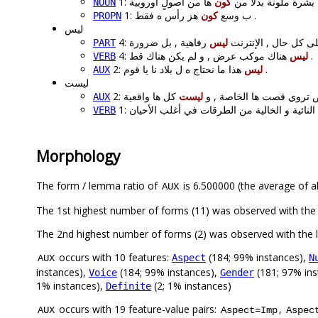
1: رة ملونة بدلاً من
كون
NOUN
هز رأس ه فقط .
1: ب وسع
كون
PROPN
ليس
4: ى كل حال , الإنترنت
ليس
PART
4:
ليس
هناك موكب عرض , و لم يكن هناك قط .
VERB
2:
ليس
هذا ما نحتاج ه ل بلاد نا يا قوم .
AUX
ليست
2: روي قصت ها الخاصة , و
ليست
AUX
VERB
Morphology
The form / lemma ratio of
is 6.500000 (the average of al
AUX
occurs with 10 features:
(184; 99% instances),
Aspect
N
AUX
instances),
(184; 99% instances),
(181; 97% ins
Voice
Gender
1% instances),
(2; 1% instances)
Definite
occurs with 19 feature-value pairs:
,
AUX
Aspect=Imp
Aspec