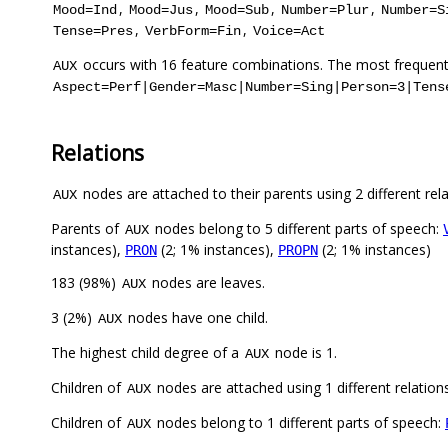
,
,
,
,
Mood=Ind
Mood=Jus
Mood=Sub
Number=Plur
Number=S
,
,
Tense=Pres
VerbForm=Fin
Voice=Act
occurs with 16 feature combinations. The most frequent
AUX
Aspect=Perf|Gender=Masc|Number=Sing|Person=3|Tens
Relations
nodes are attached to their parents using 2 different rel
AUX
Parents of
nodes belong to 5 different parts of speech:
AUX
instances),
(2; 1% instances),
(2; 1% instances)
PRON
PROPN
183 (98%)
nodes are leaves.
AUX
3 (2%)
nodes have one child.
AUX
The highest child degree of a
node is 1.
AUX
Children of
nodes are attached using 1 different relation
AUX
Children of
nodes belong to 1 different parts of speech:
AUX