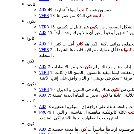
كانت
أسواقاً تجارية .
49: خمسون فقط
كانت
AUX
18:
كانت
في الـ84 من عمر ها .
VERB
يكون
16: الشكل الصحيح , س
يكون
VERB
AUX
كانوا
11: يحملون هواتف ذكية , لكن هم
كانوا
AUX
2
كانوا
هدفاً ل عمليات مراقبة قادت ها الشرطة
VERB
المحلية .
تكن
تخلو من الانتقادات .
7: إدارت ها , مع ذلك , لم
تكن
AUX
VERB
تكون
10: ني س
تكون
VERB
7: لية , عادةً ما
تكون
AUX
كنت
5: الث
كنت
AUX
نت
عائلة كاثوليكية مناهضة ل لفاشية , و التي
PROPN
اشتهرت ب اضطهاد والد ها الاشتراكي المتشدد .
كون
2: رقشونة ارتباطاً مباشراً ب
كون
AUX