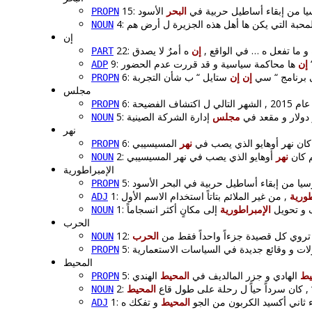
15: ا من إبقاء أساطيل حربية في
البحر
PROPN
NOUN
إن
22:
إن
ه و ما تفعل ه … في الواقع
PART
9
إن
ADP
6: برنامج “ سي
إن
إن
PROPN
مجلس
PROPN
5: لار و مقعد في
مجلس
NOUN
نهر
6: كان نهر أوهايو الذي يصب في
نهر
PROPN
2: كان
نهر
NOUN
الإمبراطورية
PROPN
طورية
ADJ
1:  تحويل
الإمبراطورية
NOUN
الحرب
12: تروي كل قصيدة جزءاً واحداً فقط من
الحرب
NOUN
PROPN
المحيط
يط
الهادي و جزر المالديف في
المحيط
PROPN
2: , كان سرداً حياً ل رحلة على طول قاع
المحيط
NOUN
1: ثاني أكسيد الكربون من الجو
المحيط
ADJ