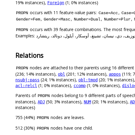
19% instances),
(1; 0% instances)
Foreign
occurs with 11 feature-value pairs:
,
PROPN
Case=Acc
Case=
,
,
,
,
Gender=Fem
Gender=Masc
Number=Dual
Number=Plur
occurs with 39 feature combinations. The most frequ
PROPN
Examples: ، دي، نيسان، تشينغ، أوسكار، أيلول، دونالد، ريتشارد
Relations
nodes are attached to their parents using 16 different 
PROPN
(236; 14% instances),
(201; 12% instances),
(119; 
obl
appos
(24; 1% instances),
(20; 1% instances)
nsubj:pass
obl:tmod
(1; 0% instances),
(1; 0% instances),
acl:relcl
ccomp
dislo
Parents of
nodes belong to 9 different parts of speec
PROPN
instances),
(50; 3% instances),
(20; 1% instances),
ADJ
NUM
AD
instances)
755 (44%)
nodes are leaves.
PROPN
512 (30%)
nodes have one child.
PROPN