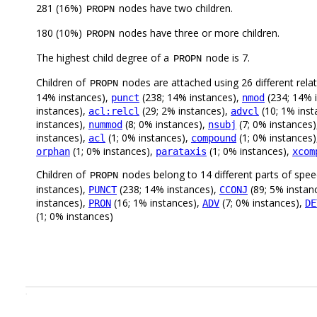
281 (16%)
nodes have two children.
PROPN
180 (10%)
nodes have three or more children.
PROPN
The highest child degree of a
node is 7.
PROPN
Children of
nodes are attached using 26 different rela
PROPN
14% instances),
(238; 14% instances),
(234; 14% 
punct
nmod
instances),
(29; 2% instances),
(10; 1% inst
acl:relcl
advcl
instances),
(8; 0% instances),
(7; 0% instances
nummod
nsubj
instances),
(1; 0% instances),
(1; 0% instances
acl
compound
(1; 0% instances),
(1; 0% instances),
orphan
parataxis
xcom
Children of
nodes belong to 14 different parts of spe
PROPN
instances),
(238; 14% instances),
(89; 5% instan
PUNCT
CCONJ
instances),
(16; 1% instances),
(7; 0% instances),
PRON
ADV
DE
(1; 0% instances)
.