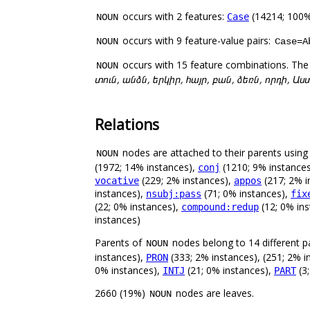
occurs with 2 features:
(14214; 100%
Case
NOUN
occurs with 9 feature-value pairs:
NOUN
Case=A
occurs with 15 feature combinations. The
NOUN
տուն, անձն, երկիր, հայր, բան, ձեռն, որդի, Ա
Relations
nodes are attached to their parents using 
NOUN
(1972; 14% instances),
(1210; 9% instance
conj
(229; 2% instances),
(217; 2% i
vocative
appos
instances),
(71; 0% instances),
nsubj:pass
fix
(22; 0% instances),
(12; 0% in
compound:redup
instances)
Parents of
nodes belong to 14 different p
NOUN
instances),
(333; 2% instances), (251; 2% i
PRON
0% instances),
(21; 0% instances),
(3
INTJ
PART
2660 (19%)
nodes are leaves.
NOUN