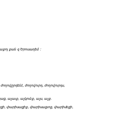
տաքոյ քան զ Երուսաղեմ :
 ժողովըրդենէ, ժողովուրդ, ժողովուրդս,
աց, աչաւք, աչկունք, աչս, աչք
.
ացի, փարիսացիք, փարիսացւոց, փարիսեցի,