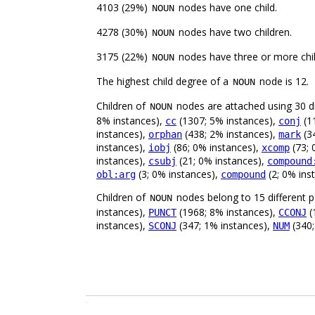
4103 (29%)
nodes have one child.
NOUN
4278 (30%)
nodes have two children.
NOUN
3175 (22%)
nodes have three or more chil
NOUN
The highest child degree of a
node is 12.
NOUN
Children of
nodes are attached using 30 di
NOUN
8% instances),
(1307; 5% instances),
(1
cc
conj
instances),
(438; 2% instances),
(3
orphan
mark
instances),
(86; 0% instances),
(73; 
iobj
xcomp
instances),
(21; 0% instances),
csubj
compound
(3; 0% instances),
(2; 0% ins
obl:arg
compound
Children of
nodes belong to 15 different p
NOUN
instances),
(1968; 8% instances),
(
PUNCT
CCONJ
instances),
(347; 1% instances),
(340;
SCONJ
NUM
.