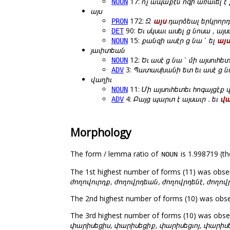
17:
ոչ ապաքէն ոգի առաւել է 
NOUN
այս
172:
Զ
այս
դարձեալ երկրորդ
PRON
90:
Եւ սկսաւ ասել ց նոսա , այ
DET
15:
քանզի ասէր ց նա ՝ ել
այս
NOUN
յաւիտեան
12:
Եւ ասէ ց նա ՝ մի այսուհե
NOUN
3:
Պատասխանի ետ եւ ասէ ց նա
ADV
վաղիւ
11:
Մի այսուհետեւ հոգայցէք 
NOUN
4:
Բայց պարտ է այսաւր . եւ
վա
ADV
Morphology
The form / lemma ratio of
is 1.998719 (th
NOUN
The 1st highest number of forms (11) was obse
ժողովուրդք, ժողովրդեան, ժողովրդենէ, ժողով
The 2nd highest number of forms (10) was obs
The 3rd highest number of forms (10) was obs
փարիսեցիս, փարիսեցիք, փարիսեցւոյ, փարիս