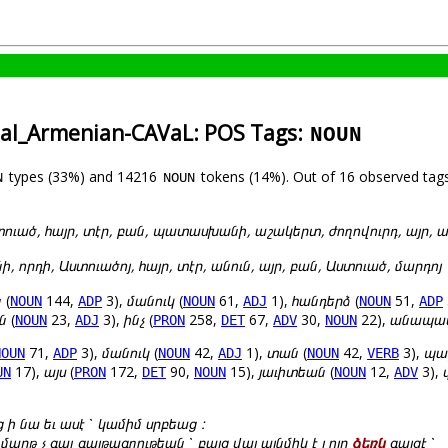
ical_Armenian-CAVaL: POS Tags:
NOUN
types (33%) and 14216
tokens (14%). Out of 16 observed tags
N
NOUN
տուած, հայր, տէր, բան, պատասխանի, աշակերտ, ժողովուրդ, այր, ա
որդի, Աստուածոյ, հայր, տէր, անուն, այր, բան, Աստուած, մարդոյ
ն
(
144,
3),
մանուկ
(
61,
1),
հանդերձ
(
51,
NOUN
ADP
NOUN
ADJ
NOUN
ADP
յն
(
23,
3),
ինչ
(
258,
67,
30,
22),
անապա
NOUN
ADJ
PRON
DET
ADV
NOUN
71,
3),
մանուկ
(
42,
1),
տան
(
42,
3),
պա
NOUN
ADP
NOUN
ADJ
NOUN
VERB
17),
այս
(
172,
90,
15),
յաւիտեան
(
12,
3),
UN
PRON
DET
NOUN
NOUN
ADV
ց ի նա եւ ասէ ՝ կամիմ սրբեաց :
 մարթ չ գալ գայթագղութեան ՝ բայց վայ այնմիկ է յ ոյր
ձեռն
գայցէ ՝