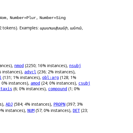
,
,
Nom
Number=Plur
Number=Sing
2 tokens). Examples:
պատասխանի, անուն,
ances),
(2250; 16% instances),
nmod
nsubj
 instances),
(236; 2% instances),
advcl
(131; 1% instances),
(128; 1%
l
obl:arg
; 0% instances),
(24; 0% instances),
amod
csubj
(6; 0% instances),
(1; 0%
ataxis
compound
s),
(584; 4% instances),
(397; 3%
ADJ
PROPN
0% instances),
(57; 0% instances),
(23;
NUM
DET