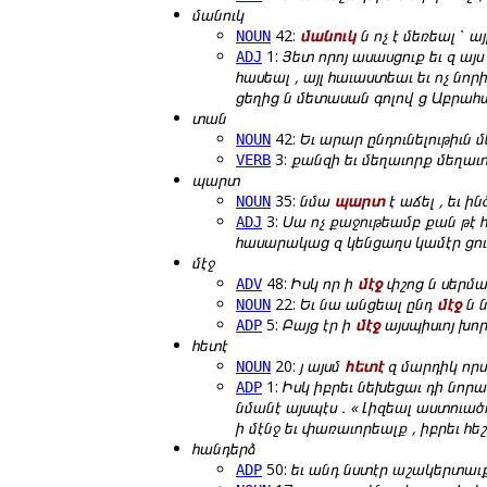
մանուկ
42:
մանուկ
ն ոչ է մեռեալ ՝ այլ
NOUN
1:
Յետ որոյ ասասցուք եւ զ այս
ADJ
հասեալ , այլ հաւաստեաւ եւ ոչ նո
ցեղից ն մետասան գոլով ց Աբրահամ
տան
42:
Եւ արար ընդունելութիւն 
NOUN
3:
քանզի եւ մեղաւորք մեղա
VERB
պարտ
35:
նմա
պարտ
է աճել , եւ ի
NOUN
3:
Սա ոչ քաջութեամբ քան թէ հ
ADJ
հասարակաց զ կենցաղս կամէր ցուցա
մէջ
48:
Իսկ որ ի
մէջ
փշոց ն սերման
ADV
22:
Եւ նա անցեալ ընդ
մէջ
ն 
NOUN
5:
Բայց էր ի
մէջ
այսպիսւոյ խոր
ADP
հետէ
20:
յ այսմ
հետէ
զ մարդիկ որս
NOUN
1:
Իսկ իբրեւ նեխեցաւ դի նորա 
ADP
նմանէ այսպէս . « Լիզեալ աստուածո
ի մէնջ եւ փառաւորեալք , իբրեւ հ
հանդերձ
50:
եւ անդ նստէր աշակերտաւ
ADP