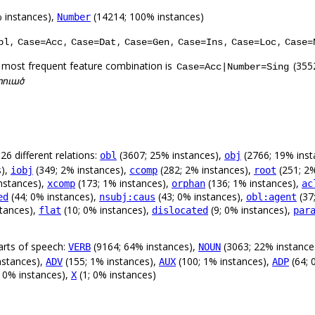
 instances),
(14214; 100% instances)
Number
,
,
,
,
,
,
bl
Case=Acc
Case=Dat
Case=Gen
Case=Ins
Case=Loc
Case=
 most frequent feature combination is
(355
Case=Acc|Number=Sing
ստուած
26 different relations:
(3607; 25% instances),
(2766; 19% inst
obl
obj
s),
(349; 2% instances),
(282; 2% instances),
(251; 2%
iobj
ccomp
root
nstances),
(173; 1% instances),
(136; 1% instances),
xcomp
orphan
ac
(44; 0% instances),
(43; 0% instances),
(37
ed
nsubj:caus
obl:agent
stances),
(10; 0% instances),
(9; 0% instances),
flat
dislocated
par
arts of speech:
(9164; 64% instances),
(3063; 22% instance
VERB
NOUN
nstances),
(155; 1% instances),
(100; 1% instances),
(64; 
ADV
AUX
ADP
; 0% instances),
(1; 0% instances)
X