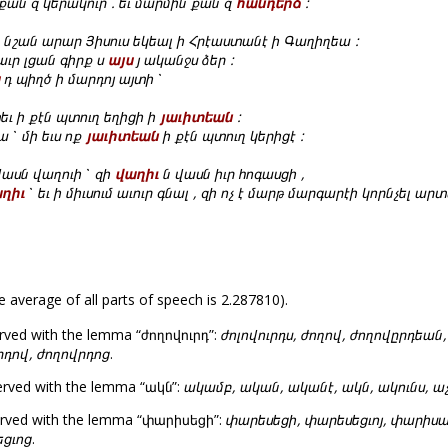
քան զ կերակուր . եւ մարմին քան զ
հանդերձ
:
 նշան արար Յիսուս եկեալ ի Հրէաստանէ ի Գաղիղեա :
սաւր լցան գիրք ս
այս
յ ականջս ձեր :
դ պիղծ ի մարդոյ այտի ՝
տեւ ի քէն պտուղ եղիցի ի
յաւիտեան
:
 ՝ մի եւս ոք
յաւիտեան
ի քէն պտուղ կերիցէ :
վասն վաղուի ՝ զի
վաղիւ
ն վասն իւր հոգասցի ,
ղիւ
՝ եւ ի միւսում աւուր գնալ , զի ոչ է մարթ մարգարէի կորնչել ար
e average of all parts of speech is 2.287810).
rved with the lemma “ժողովուրդ”:
ժոլովուրդս, ժողով, ժողովըրդեան,
րդով, ժողովրդոց
.
erved with the lemma “ակն”:
ակամբ, ական, ականէ, ակն, ակունս, աչ
erved with the lemma “փարիսեցի”:
փարեսեցի, փարեսեցւոյ, փարիս
եցւոց
.