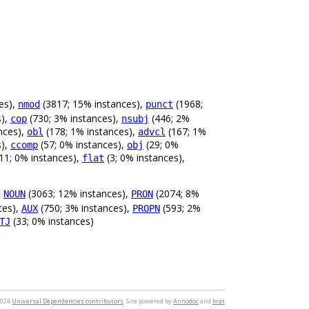
es),
(3817; 15% instances),
(1968;
nmod
punct
s),
(730; 3% instances),
(446; 2%
cop
nsubj
nces),
(178; 1% instances),
(167; 1%
obl
advcl
s),
(57; 0% instances),
(29; 0%
ccomp
obj
11; 0% instances),
(3; 0% instances),
flat
,
(3063; 12% instances),
(2074; 8%
NOUN
PRON
ces),
(750; 3% instances),
(593; 2%
AUX
PROPN
(33; 0% instances)
TJ
2024
Universal Dependencies contributors
. Site powered by
Annodoc
and
brat