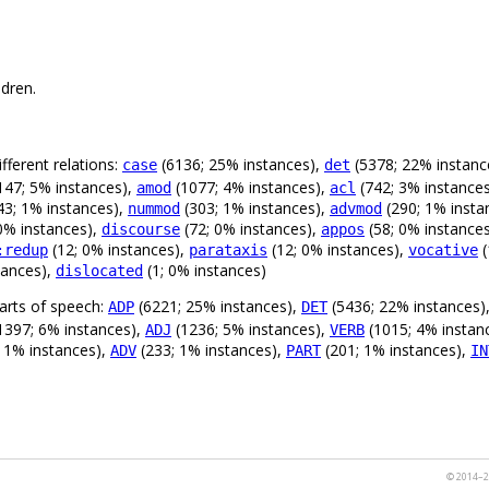
dren.
fferent relations:
(6136; 25% instances),
(5378; 22% instanc
case
det
147; 5% instances),
(1077; 4% instances),
(742; 3% instance
amod
acl
43; 1% instances),
(303; 1% instances),
(290; 1% insta
nummod
advmod
0% instances),
(72; 0% instances),
(58; 0% instance
discourse
appos
(12; 0% instances),
(12; 0% instances),
(
:redup
parataxis
vocative
tances),
(1; 0% instances)
dislocated
arts of speech:
(6221; 25% instances),
(5436; 22% instances)
ADP
DET
1397; 6% instances),
(1236; 5% instances),
(1015; 4% instan
ADJ
VERB
 1% instances),
(233; 1% instances),
(201; 1% instances),
ADV
PART
IN
© 2014–