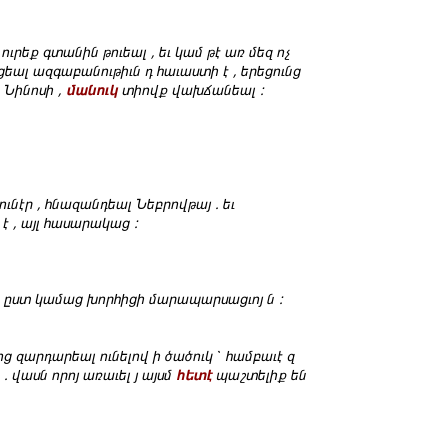
ուրեք գտանին թուեալ , եւ կամ թէ առ մեզ ոչ
ացեալ ազգաբանութիւն դ հաւաստի է , երեցունց
տ Նինոսի ,
մանուկ
տիովք վախճանեալ :
ւնէր , հնազանդեալ Նեբրովթայ . եւ
է , այլ հասարակաց :
նչ ըստ կամաց խորհիցի մարապարսացւոյ ն :
րոց զարդարեալ ունելով ի ծածուկ ՝ համբաւէ զ
. վասն որոյ առաւել յ այսմ
հետէ
պաշտելիք են