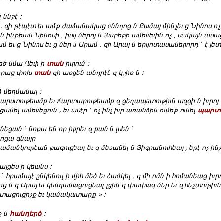
 ննջէ :
 . զի թէպէտ եւ ամք ժամանակաց ծննդոց ն Քամայ մինչեւ ց Նինոս ոչ 
րին ինքեան Նինոսի , իսկ մերոյ ն Յաբեթի ամենեւին ոչ , սակայն աս
 եւ ց Նինոս եւ ց մեր ն Արամ . զի Արայ ն երկոտասաներորդ ՝ է յե
մեծ նմա Ղեւի ի
տան
իւրում :
ւորաց փոխ
տան
զի առցեն անդրէն զ կշիռ ն :
նձ մեղմանալ :
արստութեամբ եւ ճարտարութեամբ զ ցեղապետութիւն ազգի ն իւրոյ ո
նել ամենեցուն , եւ ասէր ՝ ոչ ինչ իւր առանձին ումեք ունել
պարտ
եցան ՝ նոքա են որ իբրեւ զ բան ն լսեն ՝
նոցա գնայր
ամանկութեան թագուցեալ եւ զ մեռանել ն Տիգրանուհեայ , եթէ ոչ ի
այցես ի կեանս :
՝ հրամայէ ընկենուլ ի վիհ մեծ եւ ծածկել . զ մի ոմն ի հոմանեաց իւ
ց ն զ Արայ եւ կենդանացուցեալ լցին զ փափագ մեր եւ զ հեշտութիւն 
եշտացուցիչք եւ կամակատարք » :
ք ն
հանդերձ
: