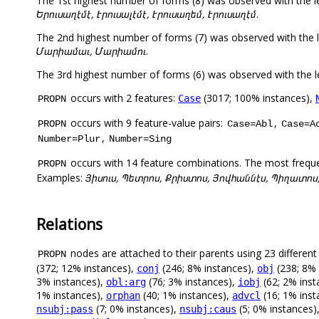
The 1st highest number of forms (8) was observed with the
Երուսաղէմէ, Էրուսալէմէ, Էրուսաղեմ, Էրուսաղէմ
.
The 2nd highest number of forms (7) was observed with t
Մարիամաւ, Մարիամու
.
The 3rd highest number of forms (6) was observed with th
occurs with 2 features:
(3017; 100% instances),
Case
PROPN
occurs with 9 feature-value pairs:
,
PROPN
Case=Abl
Case=A
,
Number=Plur
Number=Sing
occurs with 14 feature combinations. The most frequ
PROPN
Examples:
Յիսուս, Պետրոս, Քրիստոս, Յովհաննէս, Պիղատոս
Relations
nodes are attached to their parents using 23 different 
PROPN
(372; 12% instances),
(246; 8% instances),
(238; 8% 
conj
obj
3% instances),
(76; 3% instances),
(62; 2% inst
obl:arg
iobj
1% instances),
(40; 1% instances),
(16; 1% inst
orphan
advcl
(7; 0% instances),
(5; 0% instances)
nsubj:pass
nsubj:caus