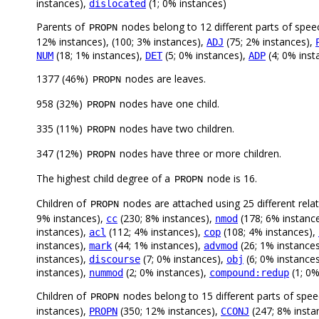
instances),
(1; 0% instances)
dislocated
Parents of
nodes belong to 12 different parts of spee
PROPN
12% instances), (100; 3% instances),
(75; 2% instances),
ADJ
(18; 1% instances),
(5; 0% instances),
(4; 0% inst
NUM
DET
ADP
1377 (46%)
nodes are leaves.
PROPN
958 (32%)
nodes have one child.
PROPN
335 (11%)
nodes have two children.
PROPN
347 (12%)
nodes have three or more children.
PROPN
The highest child degree of a
node is 16.
PROPN
Children of
nodes are attached using 25 different rela
PROPN
9% instances),
(230; 8% instances),
(178; 6% instanc
cc
nmod
instances),
(112; 4% instances),
(108; 4% instances),
acl
cop
instances),
(44; 1% instances),
(26; 1% instance
mark
advmod
instances),
(7; 0% instances),
(6; 0% instance
discourse
obj
instances),
(2; 0% instances),
(1; 0%
nummod
compound:redup
Children of
nodes belong to 15 different parts of spe
PROPN
instances),
(350; 12% instances),
(247; 8% insta
PROPN
CCONJ