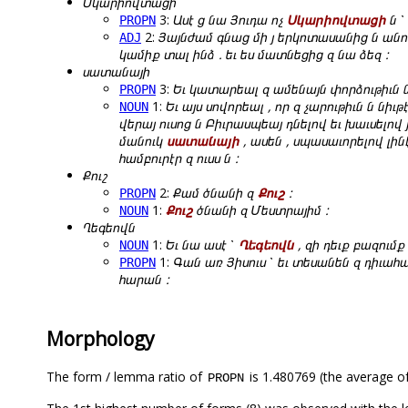
Սկարիովտացի
3:
Ասէ ց նա Յուդա ոչ
Սկարիովտացի
ն ՝
PROPN
2:
Յայնժամ գնաց մի յ երկոտասանից ն անո
ADJ
կամիք տալ ինձ . եւ ես մատնեցից զ նա ձեզ :
սատանայի
3:
Եւ կատարեալ զ ամենայն փորձութիւն 
PROPN
1:
Եւ այս սովորեալ , որ զ չարութիւն ն նի
NOUN
վերայ ուսոց ն Բիւրասպեայ դնելով եւ խաւսելով 
մանուկ
սատանայի
, ասեն , սպասաւորելով լի
համբուրէր զ ուսս ն :
Քուշ
2:
Քամ ծնանի զ
Քուշ
:
PROPN
1:
Քուշ
ծնանի զ Մեստրայիմ :
NOUN
Ղեգեովն
1:
Եւ նա ասէ ՝
Ղեգեովն
, զի դեւք բազումք
NOUN
1:
Գան առ Յիսուս ՝ եւ տեսանեն զ դիւահ
PROPN
հարան :
Morphology
The form / lemma ratio of
is 1.480769 (the average of
PROPN