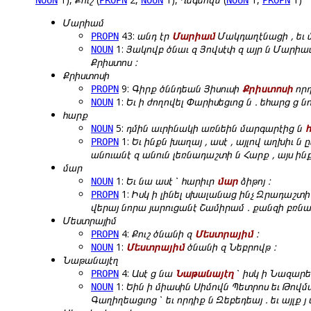
NOUN
PROPN
NOUN
NOUN
PROPN
Մարիամ
43:
անդ էր
Մարիամ
Մակդաղէնացի , եւ 
PROPN
1:
Յակովբ ծնաւ զ Յովսէփ զ այր ն Մարիամ
NOUN
Քրիստոս :
Քրիստոսի
9:
Գիրք ծննդեան Յիսուսի
Քրիստոսի
որդ
PROPN
1:
Եւ ի ժողովել Փարիսեցւոց ն . եհարց ց ն
NOUN
հարք
5:
դմին աւրինակի առնեին մարգարէից ն
NOUN
1:
Եւ ինքն խաղայ , ասէ , այլով աղխիւ ն 
PROPN
անուանէ զ անուն լեռնադաշտի ն Հարք , այս ին
մար
1:
Եւ նա ասէ ՝ հարիւր
մար
ձիթոյ :
NOUN
1:
Իսկ ի լինել սխալանաց ինչ Զրադաշտի
PROPN
վերայ նորա յարուցանէ Շամիրամ . քանզի բռնա
Մեստրայիմ
4:
Քուշ ծնանի զ
Մեստրայիմ
:
PROPN
1:
Մեստրայիմ
ծնանի զ Նեբրովթ :
NOUN
Նաթանայէղ
4:
Ասէ ց նա
Նաթանայէղ
՝ իսկ ի Նազարեթէ
PROPN
1:
Եին ի միասին Սիմովն Պետրոս եւ Թովմա
NOUN
Գաղիղեացւոց ՝ եւ որդիք ն Զեբեդեայ . եւ այլք