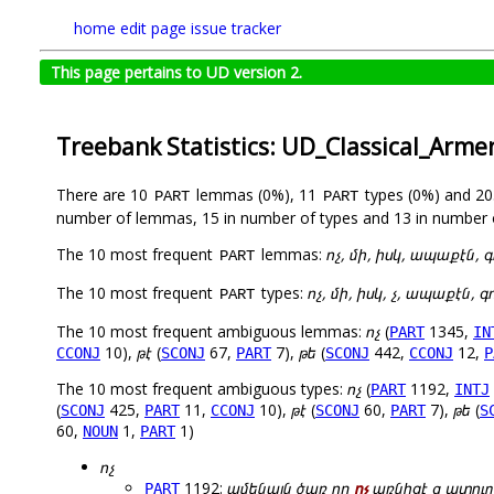
home
edit page
issue tracker
This page pertains to UD version 2.
Treebank Statistics: UD_Classical_Arm
There are 10
lemmas (0%), 11
types (0%) and 2
PART
PART
number of lemmas, 15 in number of types and 13 in number 
The 10 most frequent
lemmas:
ոչ, մի, իսկ, ապաքէն, գո
PART
The 10 most frequent
types:
ոչ, մի, իսկ, չ, ապաքէն, գո
PART
The 10 most frequent ambiguous lemmas:
ոչ
(
1345,
PART
IN
10),
թէ
(
67,
7),
թե
(
442,
12,
CCONJ
SCONJ
PART
SCONJ
CCONJ
P
The 10 most frequent ambiguous types:
ոչ
(
1192,
PART
INTJ
(
425,
11,
10),
թէ
(
60,
7),
թե
(
SCONJ
PART
CCONJ
SCONJ
PART
S
60,
1,
1)
NOUN
PART
ոչ
1192:
ամենայն ծառ որ
ոչ
առնիցէ զ պտուղ 
PART