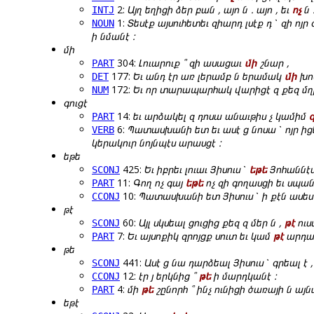
2:
Այղ եղիցի ձեր բան , այո ն . այո , եւ
ոչ
ն 
INTJ
1:
Տեսէք այսուհետեւ զիարդ լսէք դ ՝ զի ոյր 
NOUN
ի նմանէ :
մի
304:
Լուարուք ՞ զի ասացաւ
մի
շնար ,
PART
177:
Եւ անդ էր առ լերամբ ն երամակ
մի
խո
DET
172:
Եւ որ տարապարհակ վարիցէ զ քեզ մ
NUM
գուցէ
14:
եւ արձակել զ դոսա անաւթիս չ կամիմ
PART
6:
Պատասխանի ետ եւ ասէ ց նոսա ՝ ոյր իցե
VERB
կերակուր նոյնպէս արասցէ :
եթե
425:
Եւ իբրեւ լուաւ Յիսուս ՝
եթե
Յոհաննէս
SCONJ
11:
Գող ոչ գայ
եթե
ոչ զի գողասցի եւ սպանց
PART
10:
Պատասխանի ետ Յիսուս ՝ ի քէն ասես 
CCONJ
թէ
60:
Այլ սկսեալ ցուցից քեզ զ մեր ն ,
թէ
ուստ
SCONJ
7:
Եւ այսոքիկ զրոյցք սուտ եւ կամ
թէ
արդարե
PART
թե
441:
Ասէ ց նա դարձեալ Յիսուս ՝ գրեալ է 
SCONJ
12:
էր յ երկնից ՞
թե
ի մարդկանէ :
CCONJ
4:
մի
թե
շընորհ ՞ ինչ ունիցի ծառայի ն այ
PART
եթէ