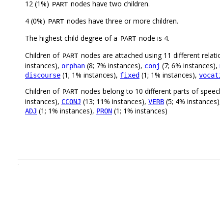
12 (1%)
nodes have two children.
PART
4 (0%)
nodes have three or more children.
PART
The highest child degree of a
node is 4.
PART
Children of
nodes are attached using 11 different relati
PART
instances),
(8; 7% instances),
(7; 6% instances),
orphan
conj
(1; 1% instances),
(1; 1% instances),
discourse
fixed
vocat
Children of
nodes belong to 10 different parts of speec
PART
instances),
(13; 11% instances),
(5; 4% instances
CCONJ
VERB
(1; 1% instances),
(1; 1% instances)
ADJ
PRON
.