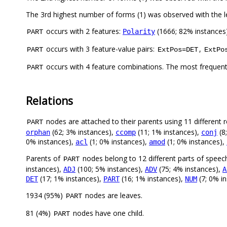
The 3rd highest number of forms (1) was observed with the 
occurs with 2 features:
(1666; 82% instances
Polarity
PART
occurs with 3 feature-value pairs:
,
PART
ExtPos=DET
ExtPo
occurs with 4 feature combinations. The most frequent
PART
Relations
nodes are attached to their parents using 11 different r
PART
(62; 3% instances),
(11; 1% instances),
(8
orphan
ccomp
conj
0% instances),
(1; 0% instances),
(1; 0% instances),
acl
amod
Parents of
nodes belong to 12 different parts of speec
PART
instances),
(100; 5% instances),
(75; 4% instances),
ADJ
ADV
A
(17; 1% instances),
(16; 1% instances),
(7; 0% i
DET
PART
NUM
1934 (95%)
nodes are leaves.
PART
81 (4%)
nodes have one child.
PART