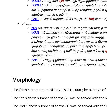
22:
Այլ այս
եթէ
առ այլս այլազգաբար պատմ
SCONJ
1:
Սորա կարգեալ զ իշխանութիւն իւր մեծա
CCONJ
ոյք ՛ արդեաւք եւ որպիսի ՛ արք տիրեալ իցեն ի
անցեալ ունիցի զ տեղի :
1:
Վասն արայեան ն Արայի , եւ
եթէ
սորա որ
PART
զիարդ
60:
Պատասխանի ետ Նիկոդէմոս եւ ասէ ց ն
ADV
1:
Յաղագս որոյ հեշտաբար ընկալեալ զ քո
NOUN
թողուլ զ այս քեզ եւ որ զկնի քո գալոց են ազգք 
ի պիտանաւոր խոհականութիւն ս , այլ եւ ի մեծա
կարգի պատմութեան ս , յորժամ զ որդի ի հաւր
նախարարութիւն ս , զ ամենեցուն զ ուստ ն եւ զ
պատմութիւնս :
1:
Բայց զ ընդարձակութիւն պատմութեան սո
PART
կամիցիս ՝ արտաքոյ այսորիկ գրոց կարգեսցուք , 
Morphology
The form / lemma ratio of
is 1.100000 (the average of a
PART
The 1st highest number of forms (2) was observed with the 
The 2nd highest number of forms (1) was observed with th