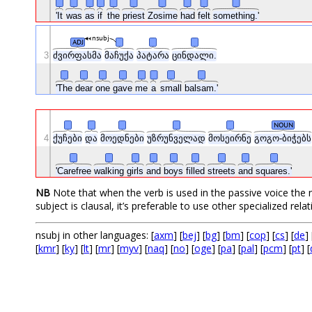
'It
was
as
if
the
priest
Zosime
had
felt
something.'
nsubj
ADJ
3
ძვირფასმა
მაჩუქა
პატარა
ცინდალი.
'The
dear
one
gave
me
a
small
balsam.'
NOUN
4
ქუჩები
და
მოედნები
უზრუნველად
მოსეირნე
გოგო-ბიჭებ
'Carefree
walking
girls
and
boys
filled
streets
and
squares.'
NB
Note that when the verb is used in the passive voice the 
subject is clausal, it’s preferable to use other specialized relat
nsubj in other languages: [
axm
] [
bej
] [
bg
] [
bm
] [
cop
] [
cs
] [
de
] 
[
kmr
] [
ky
] [
lt
] [
mr
] [
myv
] [
naq
] [
no
] [
oge
] [
pa
] [
pal
] [
pcm
] [
pt
] [