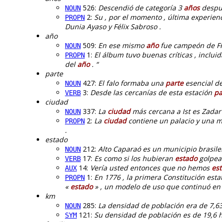
526:
Descendió de categoría 3
años
despu
NOUN
2:
Su , por el momento , última experienc
PROPN
Dunia Ayaso y Félix Sabroso .
año
509:
En ese mismo
año
fue campeón de Fr
NOUN
1:
El álbum tuvo buenas críticas , incluid
PROPN
del
año
. “
parte
427:
El falo formaba una
parte
esencial de
NOUN
3:
Desde las cercanías de esta estación
pa
VERB
ciudad
337:
La
ciudad
más cercana a Ist es Zadar 
NOUN
2:
La
ciudad
contiene un palacio y una me
PROPN
.
estado
212:
Alto Caparaó es un municipio brasil
NOUN
17:
Es como si los hubieran
estado
golpean
VERB
14:
Vería usted entonces que no hemos
es
AUX
1:
En 1776 , la primera Constitución est
PROPN
«
estado
» , un modelo de uso que continuó en l
km
285:
La densidad de población era de 7,6
NOUN
121:
Su densidad de población es de 19,6 
SYM