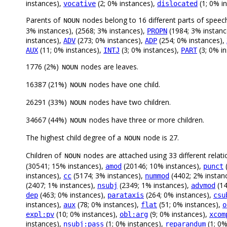
instances),
(2; 0% instances),
(1; 0% i
vocative
dislocated
Parents of
nodes belong to 16 different parts of speec
NOUN
3% instances), (2568; 3% instances),
(1984; 3% instanc
PROPN
instances),
(273; 0% instances),
(254; 0% instances),
ADV
ADP
(11; 0% instances),
(3; 0% instances),
(3; 0% i
AUX
INTJ
PART
1776 (2%)
nodes are leaves.
NOUN
16387 (21%)
nodes have one child.
NOUN
26291 (33%)
nodes have two children.
NOUN
34667 (44%)
nodes have three or more children.
NOUN
The highest child degree of a
node is 27.
NOUN
Children of
nodes are attached using 33 different relati
NOUN
(30541; 15% instances),
(20146; 10% instances),
(
amod
punct
instances),
(5174; 3% instances),
(4402; 2% instan
cc
nummod
(2407; 1% instances),
(2349; 1% instances),
(14
nsubj
advmod
(463; 0% instances),
(264; 0% instances),
dep
parataxis
csu
instances),
(78; 0% instances),
(51; 0% instances),
aux
flat
o
(10; 0% instances),
(9; 0% instances),
expl:pv
obl:arg
xcom
instances),
(1; 0% instances),
(1; 0%
nsubj:pass
reparandum