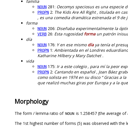
familia
281:
Oecomys speciosus es una especie d
NOUN
2:
The Kids Are All Right , titulada en ca
PROPN
, es una comedia dramática estrenada el 9 de j
forma
206:
Diseñaba experimentalmente la ópti
NOUN
26:
Esta rugosidad
forma
un patrón inisua
VERB
día
176:
Y en ese mismo
día
ya tenía el presu
NOUN
1:
Ambientada en el Londres eduardiano
PROPN
Katharine Hilbery y Mary Datchet .
vida
175:
Ir a este colegio , para mí la peor ex
NOUN
2:
Cantando en español , Joan Báez grabó
PROPN
como solista en 1974 en su disco “ Gracias a la
que realizó muchas giras por Europa y a la que
Morphology
The form / lemma ratio of
is 1.258457 (the average of a
NOUN
The 1st highest number of forms (5) was observed with the 