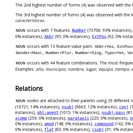
The 2nd highest number of forms (4) was observed with the 
The 3rd highest number of forms (4) was observed with the l
características
.
occurs with 7 features:
(73706; 93% instances)
Number
NOUN
0% instances),
(95; 0% instances),
(92; 0% insta
Abbr
ExtPos
occurs with 13 feature-value pairs:
,
NOUN
Abbr=Yes
ExtPos
,
,
,
,
Gender=Masc
Number=Plur
Number=Sing
Typo=Yes
Ve
occurs with 44 feature combinations. The most frequen
NOUN
Examples:
año, municipio, nombre, lugar, equipo, tiempo, e
Relations
nodes are attached to their parents using 29 different r
NOUN
(10721; 14% instances),
(9663; 12% instances),
(7
nsubj
conj
instances),
(1015; 1% instances),
(81
obl:agent
nsubj:pass
(259; 0% instances),
(225; 0% instances),
xcomp
parataxis
n
0% instances),
(148; 0% instances),
(142; 0% 
amod
compound
0% instances),
(83; 0% instances),
(31; 0% instan
flat
csubj