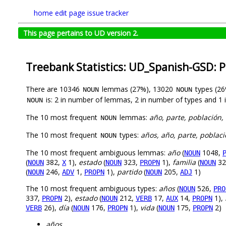
home
edit page
issue tracker
This page pertains to UD version 2.
Treebank Statistics: UD_Spanish-GSD: 
There are 10346
lemmas (27%), 13020
types (2
NOUN
NOUN
is: 2 in number of lemmas, 2 in number of types and 1 
NOUN
The 10 most frequent
lemmas:
año, parte, población,
NOUN
The 10 most frequent
types:
años, año, parte, poblaci
NOUN
The 10 most frequent ambiguous lemmas:
año
(
1048,
NOUN
(
382,
1),
estado
(
323,
1),
familia
(
32
NOUN
X
NOUN
PROPN
NOUN
(
246,
1,
1),
partido
(
205,
1)
NOUN
ADV
PROPN
NOUN
ADJ
The 10 most frequent ambiguous types:
años
(
526,
NOUN
PRO
337,
2),
estado
(
212,
17,
14,
1),
PROPN
NOUN
VERB
AUX
PROPN
26),
día
(
176,
1),
vida
(
175,
2)
VERB
NOUN
PROPN
NOUN
PROPN
años