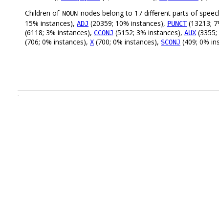
Children of
nodes belong to 17 different parts of speec
NOUN
15% instances),
(20359; 10% instances),
(13213; 7
ADJ
PUNCT
(6118; 3% instances),
(5152; 3% instances),
(3355;
CCONJ
AUX
(706; 0% instances),
(700; 0% instances),
(409; 0% in
X
SCONJ
.