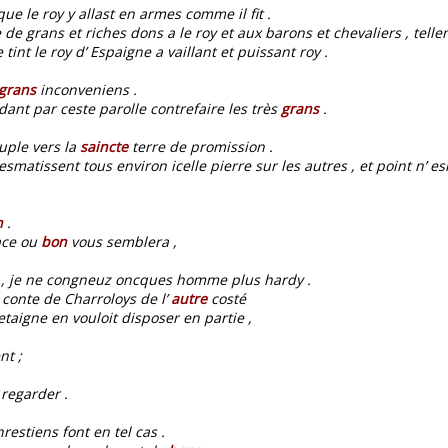
ue le roy y allast en armes comme il fit .
de grans et riches dons a le roy et aux barons et chevaliers , telleme
 tint le roy d’ Espaigne a vaillant et puissant roy .
grans
inconveniens .
dant par ceste parolle contrefaire les très
grans
.
uple vers la
saincte
terre de promission .
esmatissent tous environ icelle pierre sur les autres , et point n’ es
n
.
ace ou
bon
vous semblera ,
 , je ne congneuz oncques homme plus hardy .
 conte de Charroloys de l’
autre
costé
etaigne en vouloit disposer en partie ,
nt ;
regarder .
restiens font en tel cas .