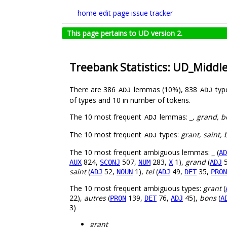
home
edit page
issue tracker
This page pertains to UD version 2.
Treebank Statistics: UD_Midd
There are 386
lemmas (10%), 838
typ
ADJ
ADJ
of types and 10 in number of tokens.
The 10 most frequent
lemmas:
_, grand, b
ADJ
The 10 most frequent
types:
grant, saint,
ADJ
The 10 most frequent ambiguous lemmas:
_
(
AD
824,
507,
283,
1),
grand
(
5
AUX
SCONJ
NUM
X
ADJ
saint
(
52,
1),
tel
(
49,
35,
ADJ
NOUN
ADJ
DET
PRON
The 10 most frequent ambiguous types:
grant
(
22),
autres
(
139,
76,
45),
bons
(
PRON
DET
ADJ
A
3)
grant