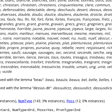
isme, blanc, blanche, blanches, bon, bone, bonne, bonnes, bons, bos
, chrestian, chrestien, chrestiens, cinquantiesme, clere, commun, c
n, defenssables, delectable, demy, deschaulx, desert, dessus, dessu
e, diversses, double, doubz, doulce, doulens, doulente, droicte, droit
es, faulx, feu, fin, fol, fort, forte, fortes, françois, françoises, fre
grandes, grans, grant, grante, gravain, grecs, grecz, gregniers, greiq
nneste, horrible, jaune, jeusne, joyeuse, joyeux, large, larges, licia
sons, matin, meilleur, menues, merveilleuse, mesme, mesmes, mil,
, noire, noirrastre, notable, nouvel, novel, nu, nudz, nuef, obscur, 
petites, piteuse, plain, plaine, plaines, plat, plentureuse, plentureu
le, propre, propres, punaise, quoy, rebelle, reont, resjoissant, rich
, saintes, saufz, sauvage, sauvages, sec, second, seconde, seiche, se
terrible, terrien, tierce, tierces, tous, toutes, tresagus, tresbeau, tr
, tresexcellante, tresfort, tresforte, tresgrandes, tresgrant, tresgr
tresnobles, tresnotable, tressaincte, trouble, umain, ung, unie, velus
e, vuide
.
rved with the lemma “beau”:
beau, beaulx, beaux, bel, belle, belles, 
ved with the lemma “dessus-dit”:
dessudictz, dessusdict, dessusdict
instances),
(143; 3% instances),
(12; 0% instances)
NumType
Poss
,
,
,
=Card
NumType=Ord
Poss=Yes
PronType=Ind