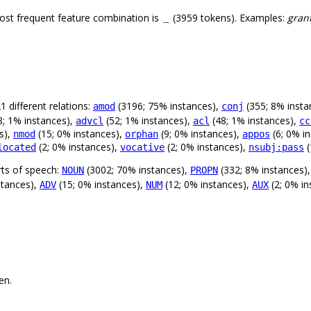
ost frequent feature combination is
(3959 tokens). Examples:
grant
_
 different relations:
(3196; 75% instances),
(355; 8% insta
amod
conj
8; 1% instances),
(52; 1% instances),
(48; 1% instances),
advcl
acl
cc
s),
(15; 0% instances),
(9; 0% instances),
(6; 0% i
nmod
orphan
appos
(2; 0% instances),
(2; 0% instances),
(
located
vocative
nsubj:pass
rts of speech:
(3002; 70% instances),
(332; 8% instances)
NOUN
PROPN
stances),
(15; 0% instances),
(12; 0% instances),
(2; 0% in
ADV
NUM
AUX
en.