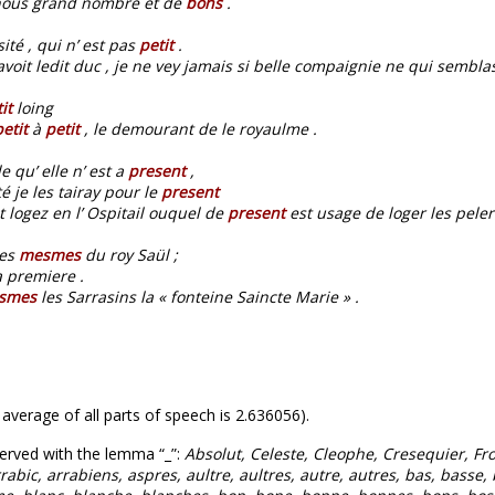
 nous grand nombre et de
bons
.
ité , qui n’ est pas
petit
.
voit ledit duc , je ne vey jamais si belle compaignie ne qui sembl
it
loing
petit
à
petit
, le demourant de le royaulme .
e qu’ elle n’ est a
present
,
é je les tairay pour le
present
 logez en l’ Ospitail ouquel de
present
est usage de loger les peler
mes
mesmes
du roy Saül ;
a premiere .
smes
les Sarrasins la « fonteine Saincte Marie » .
 average of all parts of speech is 2.636056).
erved with the lemma “_”:
Absolut, Celeste, Cleophe, Cresequier, Fro
arrabic, arrabiens, aspres, aultre, aultres, autre, autres, bas, bass