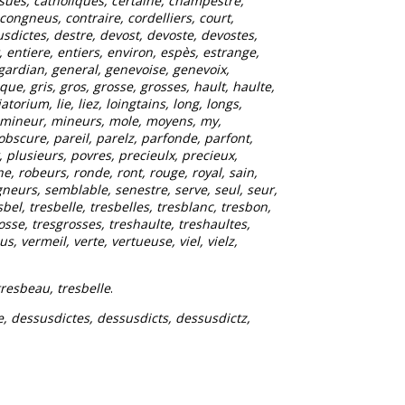
sues, catholiques, certaine, champestre,
ongneus, contraire, cordelliers, court,
sdictes, destre, devost, devoste, devostes,
, entiere, entiers, environ, espès, estrange,
tz, gardian, general, genevoise, genevoix,
ue, gris, gros, grosse, grosses, hault, haulte,
torium, lie, liez, loingtains, long, longs,
 mineur, mineurs, mole, moyens, my,
obscure, pareil, parelz, parfonde, parfont,
x, plusieurs, povres, precieulx, precieux,
e, robeurs, ronde, ront, rouge, royal, sain,
igneurs, semblable, senestre, serve, seul, seur,
esbel, tresbelle, tresbelles, tresblanc, tresbon,
osse, tresgrosses, treshaulte, treshaultes,
, vermeil, verte, vertueuse, viel, vielz,
tresbeau, tresbelle
.
e, dessusdictes, dessusdicts, dessusdictz,