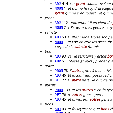
414:
car
grant
vouloir avoient q
ADJ
1:
et donna le roy d’ Espaigne 
NOUN
grant
qui ne s’ en louast , et qui ne
grans
112:
aultrement il en vient de
ADJ
2:
« Parlez à mes gens » , cuy
NOUN
saincte
53:
D’ illec mena Moïse son pe
ADJ
1:
et voit on que les oiseaulx 
NOUN
corps de la
saincte
fut mis .
bon
93:
car le territoire y estoit
bo
ADJ
5:
« Messeigneurs , prenez pl
ADV
autre
78:
l’
autre
que , à mon advis
PRON
46:
Et incontinent passa ledict
ADJ
22:
D’
autre
part , le duc de Br
DET
autres
139:
et les
autres
s’ en fouyre
PRON
76:
d’
autres
gens , peu .
DET
45:
et prindrent
autres
gens a 
ADJ
bons
43:
et faisoyent ce que
bons
ch
ADJ