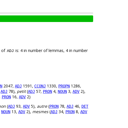
k of
is: 4 in number of lemmas, 4 in number
ADJ
2047,
1591,
1330,
1286,
N
ADJ
CCONJ
PROPN
,
78),
petit
(
57,
4,
3,
2),
ADJ
ADJ
PRON
NOUN
ADV
,
16,
2)
PRON
ADV
bon
(
93,
5),
autre
(
78,
46,
ADJ
ADV
PRON
ADJ
DET
,
13,
2),
mesmes
(
34,
8,
NOUN
ADV
ADJ
PRON
ADV