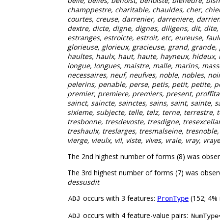
belle, belles, benoist, benoiste, bieneuré, b
champpestre, charitable, chauldes, cher, chier
courtes, creuse, darrenier, darreniere, darrie
dextre, dicte, digne, dignes, diligens, dit, dit
estranges, estroicte, estroit, etc, eureuse, faulc
glorieuse, glorieux, gracieuse, grand, grande, 
haultes, haulx, haut, haute, hayneux, hideux, ho
longue, longues, maistre, malle, marins, mas
necessaires, neuf, neufves, noble, nobles, noir
pelerins, penable, perse, petis, petit, petite, 
premier, premiere, premiers, present, proffitab
sainct, saincte, sainctes, sains, saint, sainte
sixieme, subjecte, telle, telz, terne, terrestre, 
tresbonne, tresdevoste, tresdigne, tresexcellans
treshaulx, treslarges, tresmalseine, tresnoble, 
vierge, vieulx, vil, viste, vives, vraie, vray, vray
The 2nd highest number of forms (8) was obse
The 3rd highest number of forms (7) was obser
dessusdit
.
occurs with 3 features:
(152; 4% 
PronType
ADJ
occurs with 4 feature-value pairs:
ADJ
NumType