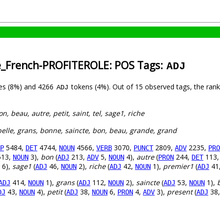
le_French-PROFITEROLE: POS Tags:
ADJ
es (8%) and 4266
tokens (4%). Out of 15 observed tags, the ran
ADJ
on, beau, autre, petit, saint, tel, sage1, riche
 belle, grans, bonne, saincte, bon, beau, grande, grand
5484,
4744,
4566,
3070,
2809,
2235,
P
DET
NOUN
VERB
PUNCT
ADV
PRO
13,
3),
bon
(
213,
5,
4),
autre
(
244,
113
NOUN
ADJ
ADV
NOUN
PRON
DET
6),
sage1
(
46,
2),
riche
(
42,
1),
premier1
(
41
ADJ
NOUN
ADJ
NOUN
ADJ
414,
1),
grans
(
112,
2),
saincte
(
53,
1),
ADJ
NOUN
ADJ
NOUN
ADJ
NOUN
43,
4),
petit
(
38,
6,
4,
3),
present
(
38
DJ
NOUN
ADJ
NOUN
PRON
ADV
ADJ