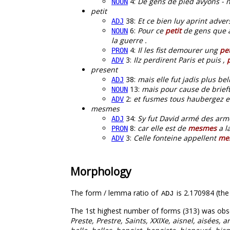
4:
De gens de pied avyons -
NOUN
petit
38:
Et ce bien luy aprint advers
ADJ
6:
Pour ce
petit
de gens que a
NOUN
la guerre .
4:
Il les fist demourer ung
pet
PRON
3:
Ilz perdirent Paris et puis ,
ADV
present
38:
mais elle fut jadis plus bell
ADJ
13:
mais pour cause de brieft
NOUN
2:
et fusmes tous haubergez et
ADV
mesmes
34:
Sy fut David armé des ar
ADJ
8:
car elle est de
mesmes
a l
PRON
3:
Celle fonteine appellent
me
ADV
Morphology
The form / lemma ratio of
is 2.170984 (the
ADJ
The 1st highest number of forms (313) was obs
Preste, Prestre, Saints, XXIXe, aisnel, aisées, 