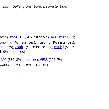
, saint, belle, grans, bonne, saincte, bon,
nces),
(190; 4% instances),
(99;
root
acl:relcl
(47; 1% instances),
(43; 1% instances),
omp
flat
nstances),
(5; 0% instances),
(5; 0%
csubj
nsubj
1; 0% instances)
,
(330; 8% instances),
(295; 7%
ADJ
VERB
stances),
(2; 0% instances)
DET