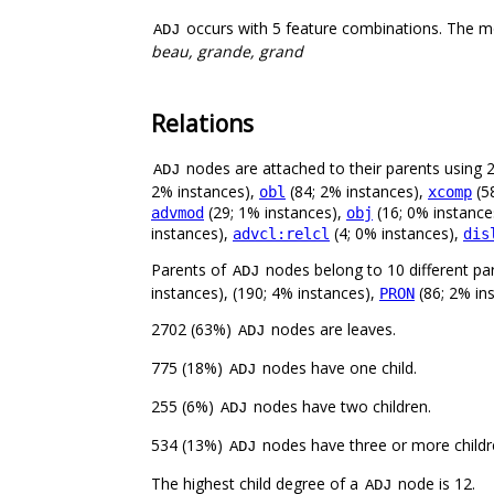
occurs with 5 feature combinations. The m
ADJ
beau, grande, grand
Relations
nodes are attached to their parents using 21
ADJ
2% instances),
(84; 2% instances),
(5
obl
xcomp
(29; 1% instances),
(16; 0% instance
advmod
obj
instances),
(4; 0% instances),
advcl:relcl
dis
Parents of
nodes belong to 10 different pa
ADJ
instances), (190; 4% instances),
(86; 2% in
PRON
2702 (63%)
nodes are leaves.
ADJ
775 (18%)
nodes have one child.
ADJ
255 (6%)
nodes have two children.
ADJ
534 (13%)
nodes have three or more childr
ADJ
The highest child degree of a
node is 12.
ADJ