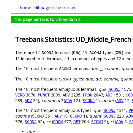
home
edit page
issue tracker
This page pertains to UD version 2.
Treebank Statistics: UD_Middle_Frenc
There are 12
lemmas (0%), 19
types (0%) and
SCONJ
SCONJ
11 in number of lemmas, 11 in number of types and 12 in nu
The 10 most frequent
lemmas:
que, _, comme, quand
SCONJ
The 10 most frequent
types:
que, qu’, comme, quant, 
SCONJ
The 10 most frequent ambiguous lemmas:
que
(
1575
SCONJ
3070,
2809,
2235,
2047,
1591,
VERB
PUNCT
ADV
PRON
ADJ
CCO
289,
26),
comment2
(
121,
1),
quant
(
12,
ADV
ADV
SCONJ
ADV
The 10 most frequent ambiguous types:
que
(
1311,
SCONJ
P
comme
(
361,
19,
1),
quant
(
229,
SCONJ
ADV
CCONJ
SCONJ
AD
376,
62),
ce
(
477,
204,
9),
ci
(
5,
SCONJ
PRON
DET
SCONJ
ADV
S
que