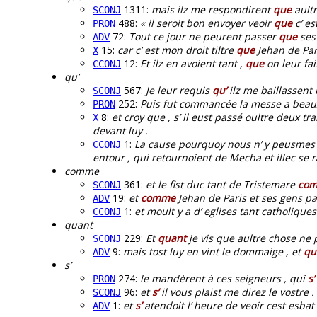
1311:
mais ilz me respondirent
que
aultr
SCONJ
488:
« il seroit bon envoyer veoir
que
c’ est
PRON
72:
Tout ce jour ne peurent passer
que
ses 
ADV
15:
car c’ est mon droit tiltre
que
Jehan de Pari
X
12:
Et ilz en avoient tant ,
que
on leur fa
CCONJ
qu’
567:
Je leur requis
qu’
ilz me baillassent 
SCONJ
252:
Puis fut commancée la messe a beau
PRON
8:
et croy que , s’ il eust passé oultre deux trai
X
devant luy .
1:
La cause pourquoy nous n’ y peusmes es
CCONJ
entour , qui retournoient de Mecha et illec se r
comme
361:
et le fist duc tant de Tristemare
co
SCONJ
19:
et
comme
Jehan de Paris et ses gens p
ADV
1:
et moult y a d’ eglises tant catholique
CCONJ
quant
229:
Et
quant
je vis que aultre chose ne p
SCONJ
9:
mais tost luy en vint le dommaige , et
qu
ADV
s’
274:
le mandèrent à ces seigneurs , qui
s’
PRON
96:
et
s’
il vous plaist me direz le vostre .
SCONJ
1:
et
s’
atendoit l’ heure de veoir cest esbat 
ADV