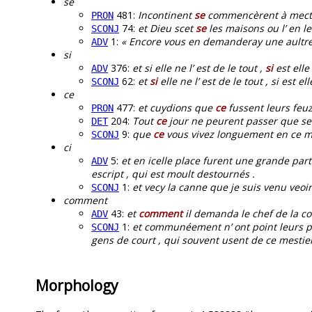
se
481:
Incontinent
se
commencèrent à mectr
PRON
74:
et Dieu scet
se
les maisons ou l’ en le
SCONJ
1:
« Encore vous en demanderay une aultre
ADV
si
376:
et si elle ne l’ est de le tout ,
si
est elle
ADV
62:
et
si
elle ne l’ est de le tout , si est el
SCONJ
ce
477:
et cuydions que
ce
fussent leurs feuz
PRON
204:
Tout
ce
jour ne peurent passer que se
DET
9:
que
ce
vous vivez longuement en ce mo
SCONJ
ci
5:
et en icelle place furent une grande par
ADV
escript , qui est moult destournés .
1:
et vecy la canne que je suis venu veoi
SCONJ
comment
43:
et
comment
il demanda le chef de la c
ADV
1:
et communéement n’ ont point leurs pen
SCONJ
gens de court , qui souvent usent de ce mestier
Morphology