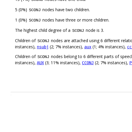
5 (0%)
nodes have two children.
SCONJ
1 (0%)
nodes have three or more children.
SCONJ
The highest child degree of a
node is 3.
SCONJ
Children of
nodes are attached using 6 different relat
SCONJ
instances),
(2; 7% instances),
(1; 4% instances),
nsubj
aux
cc
Children of
nodes belong to 6 different parts of speec
SCONJ
instances),
(3; 11% instances),
(2; 7% instances),
AUX
CCONJ
P
.