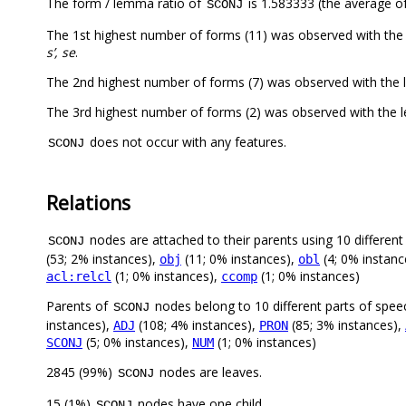
The form / lemma ratio of
is 1.583333 (the average of
SCONJ
The 1st highest number of forms (11) was observed with the
s’, se
.
The 2nd highest number of forms (7) was observed with the 
The 3rd highest number of forms (2) was observed with th
does not occur with any features.
SCONJ
Relations
nodes are attached to their parents using 10 different 
SCONJ
(53; 2% instances),
(11; 0% instances),
(4; 0% instanc
obj
obl
(1; 0% instances),
(1; 0% instances)
acl:relcl
ccomp
Parents of
nodes belong to 10 different parts of spee
SCONJ
instances),
(108; 4% instances),
(85; 3% instances),
ADJ
PRON
(5; 0% instances),
(1; 0% instances)
SCONJ
NUM
2845 (99%)
nodes are leaves.
SCONJ
15 (1%)
nodes have one child.
SCONJ