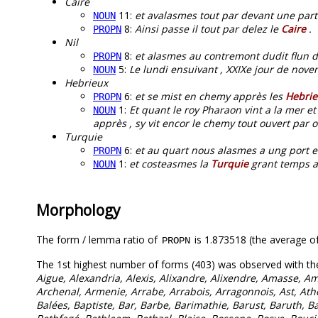
Caire
11:
et avalasmes tout par devant une par
NOUN
8:
Ainsi passe il tout par delez le
Caire
.
PROPN
Nil
8:
et alasmes au contremont dudit flun 
PROPN
5:
Le lundi ensuivant , XXIXe jour de nove
NOUN
Hebrieux
6:
et se mist en chemy apprès les
Hebrie
PROPN
1:
Et quant le roy Pharaon vint a la mer et 
NOUN
apprès , sy vit encor le chemy tout ouvert par o
Turquie
6:
et au quart nous alasmes a ung port 
PROPN
1:
et costeasmes la
Turquie
grant temps a 
NOUN
Morphology
The form / lemma ratio of
is 1.873518 (the average of
PROPN
The 1st highest number of forms (403) was observed with th
Aigue, Alexandria, Alexis, Alixandre, Alixendre, Amasse, 
Archenal, Armenie, Arrabe, Arrabois, Arragonnois, Ast, At
Balées, Baptiste, Bar, Barbe, Barimathie, Barust, Baruth,