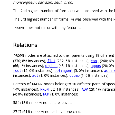
monseigneur, sarrazin, seul, viron
.
The 2nd highest number of forms (4) was observed with th
The 3rd highest number of forms (4) was observed with the 
does not occur with any features.
PROPN
Relations
nodes are attached to their parents using 19 different 
PROPN
(370; 8% instances),
(282; 6% instances),
(260; 6% 
flat
conj
(66; 1% instances),
(43; 1% instances),
(20; 0% 
orphan
appos
(15; 0% instances),
(5; 0% instances),
root
obl:agent
acl:r
instances),
(1; 0% instances),
(1; 0% instances)
acl
ccomp
Parents of
nodes belong to 10 different parts of spee
PROPN
14% instances),
(52; 1% instances),
(28; 1% instanc
PRON
ADV
(4; 0% instances),
(1; 0% instances)
NUM
584 (13%)
nodes are leaves.
PROPN
2747 (61%)
nodes have one child.
PROPN