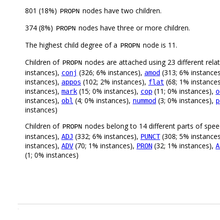
801 (18%)
nodes have two children.
PROPN
374 (8%)
nodes have three or more children.
PROPN
The highest child degree of a
node is 11.
PROPN
Children of
nodes are attached using 23 different rela
PROPN
instances),
(326; 6% instances),
(313; 6% instance
conj
amod
instances),
(102; 2% instances),
(68; 1% instance
appos
flat
instances),
(15; 0% instances),
(11; 0% instances),
mark
cop
o
instances),
(4; 0% instances),
(3; 0% instances),
obl
nummod
p
instances)
Children of
nodes belong to 14 different parts of spe
PROPN
instances),
(332; 6% instances),
(308; 5% instance
ADJ
PUNCT
instances),
(70; 1% instances),
(32; 1% instances),
ADV
PRON
A
(1; 0% instances)
.