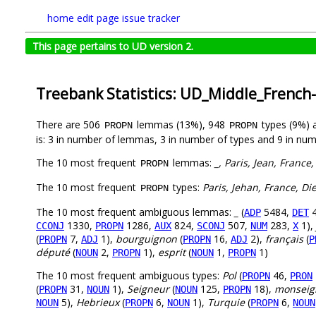
home
edit page
issue tracker
This page pertains to UD version 2.
Treebank Statistics: UD_Middle_Frenc
There are 506
lemmas (13%), 948
types (9%)
PROPN
PROPN
is: 3 in number of lemmas, 3 in number of types and 9 in num
The 10 most frequent
lemmas:
_, Paris, Jean, Franc
PROPN
The 10 most frequent
types:
Paris, Jehan, France, Di
PROPN
The 10 most frequent ambiguous lemmas:
_
(
5484,
4
ADP
DET
1330,
1286,
824,
507,
283,
1),
CCONJ
PROPN
AUX
SCONJ
NUM
X
(
7,
1),
bourguignon
(
16,
2),
français
(
PROPN
ADJ
PROPN
ADJ
P
député
(
2,
1),
esprit
(
1,
1)
NOUN
PROPN
NOUN
PROPN
The 10 most frequent ambiguous types:
Pol
(
46,
PROPN
PRON
(
31,
1),
Seigneur
(
125,
18),
monseig
PROPN
NOUN
NOUN
PROPN
5),
Hebrieux
(
6,
1),
Turquie
(
6,
NOUN
PROPN
NOUN
PROPN
NOUN