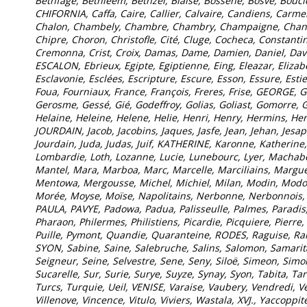
Bethfagé, Bethleem, Bethzel, Blaise, Bossene, Bosve, Bouci
CHIFORNIA, Caffa, Caire, Callier, Calvaire, Candiens, Carme
Chalon, Chambely, Chambre, Chambry, Champaigne, Chansiau
Chipre, Choron, Christofle, Cité, Cluge, Cocheca, Constant
Cremonna, Crist, Croix, Damas, Dame, Damien, Daniel, David
ESCALON, Ebrieux, Egipte, Egiptienne, Eing, Eleazar, Eliza
Esclavonie, Esclées, Escripture, Escure, Esson, Essure, Esti
Foua, Fourniaux, France, François, Freres, Frise, GEORGE, G
Gerosme, Gessé, Gié, Godeffroy, Golias, Goliast, Gomorre, 
Helaine, Heleine, Helene, Helie, Henri, Henry, Hermins, He
JOURDAIN, Jacob, Jacobins, Jaques, Jasfe, Jean, Jehan, Jesap
Jourdain, Juda, Judas, Juif, KATHERINE, Karonne, Katherine, 
Lombardie, Loth, Lozanne, Lucie, Lunebourc, Lyer, Macha
Mantel, Mara, Marboa, Marc, Marcelle, Marciliains, Margue
Mentowa, Mergousse, Michel, Michiel, Milan, Modin, Modon
Morée, Moyse, Moïse, Napolitains, Nerbonne, Nerbonnois, Ne
PAULA, PAVYE, Padowa, Padua, Palisseulle, Palmes, Paradis, 
Pharaon, Philermes, Philistiens, Picardie, Picquiere, Pierre, 
Puille, Pymont, Quandie, Quaranteine, RODES, Raguise, Ra
SYON, Sabine, Saine, Salebruche, Salins, Salomon, Samarita
Seigneur, Seine, Selvestre, Sene, Seny, Siloë, Simeon, Sim
Sucarelle, Sur, Surie, Surye, Suyze, Synay, Syon, Tabita, T
Turcs, Turquie, Ueil, VENISE, Varaise, Vaubery, Vendredi, V
Villenove, Vincence, Vitulo, Viviers, Wastala, XVJ., Yaccoppi