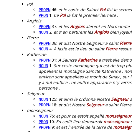
Pol
46:
et le conte de Sainct
Pol
fist le serme
PROPN
1:
Ce
Pol
la fut le premier hermite .
PRON
Anglois
37:
et les
Anglois
alerent en Normandie
PROPN
2:
et s’ en partirent les
Anglois
bien joyeulx
NOUN
Pierre
36:
et dist Nostre Seigneur a saint
Pierre
PROPN
4:
A Jasfe est le lieu ou saint
Pierre
ressusc
NOUN
Katherine
31:
A Saincte
Katherine
a tresbelle demor
PROPN
1:
Sur ceste montaigne qui est de trop pl
NOUN
appellent la montaigne Saincte Katherine , non 
environ sont appellées le monlt de Sinay , sur l
y a nul ediffice , ne aultre apparance n’ y verre
personne .
Seigneur
125:
et ainsi le ordonna Nostre
Seigneur
a
NOUN
18:
et dist Nostre
Seigneur
a saint Pierre 
PROPN
monseigneur
76:
et pour ce estoit appellé
monseigneur
NOUN
10:
En cedit lieu demouroit
monseigneur
s
PRON
9:
et est l’ entrée de la terre de
monseig
PROPN