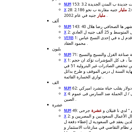
ت جديدة ب المدن الجديدة
153: 3.2
NUM
مليار
جنيه مقارنة ب نحو 2.186
X
جنيه في عام 2002 .
مليار
ألف
هر ها الصحافي رضا هلال
143: 40
NUM
X
 قدم ل ه في إحدى النسخ عباس
VERB
محمود العقاد .
بليون
ة صناعة الغزل والنسيج والنسيج
NUM
1: و قال رئيس شعبة المستوردين في اتحاد الغرف التجارية مصطفى زكي لـ » الحياة « إن ما تقول ه الحكومة يختلف عن الواقع تماماً ، ف كل المؤشرات تؤكد ان حجم
X
من 16 بليون دولار ) ب سبب الاحداث الجارية ، فيما س تنخفض الصادرات غير البترولية 51 في
لعالم حتى نهاية السنة ل درس الموقف و طرح بدائل
توازي الخسارة القائمة .
الف
ولار يقلب حياة متشرد اميركي
NUM
 / ل الحملة ضد السارس فى عموم
X
الصين .
عشرة
“ لدي نا قتيلان و
عشرة
NUM
ال الأعمال السعوديين و المصريين و
X
دين يعقد في السعودية ل إعطاء دفعة ل
 نظام التقاضي في منازعات الاستثمار و