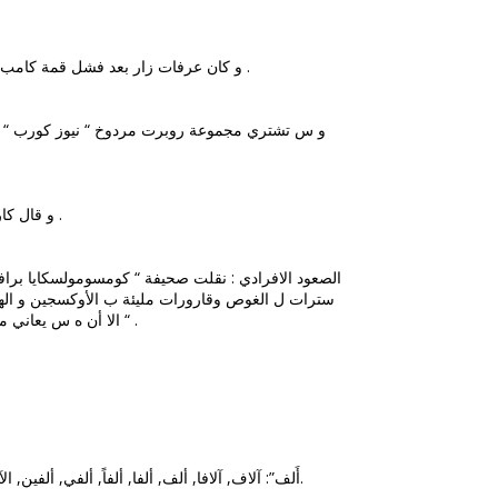
من دون ان يحظى على ما يبدو ب دعم حاسم ل مشروع اعلان الدولة الفلسطينية .
1: و كان عرفات زار بعد فشل قمة كامب ديفيد في 25 
1: و س تشتري مجموعة روبرت مردوخ “ نيوز كورب “ 
قدم / 2200 متر / فوق مدينة مبوجى - مايى .
4: و قال 
سترات ل الغوص وقارورات مليئة ب الأوكسجين و الهي
الى ست دقائق و لن تتم في ها مراعاة مراحل تخفيف الانضغاط “ .
الا أن ه س يعاني 
The 1st highest number of forms (16) was observed with the lemma “أَلف”: آلاف, آلافا, ألف, ألفا, ألفاً, ألفي, ألفين, الآلاف, الألف, الاف, الالاف, الف, الفا, الفى, الفي, الفين.