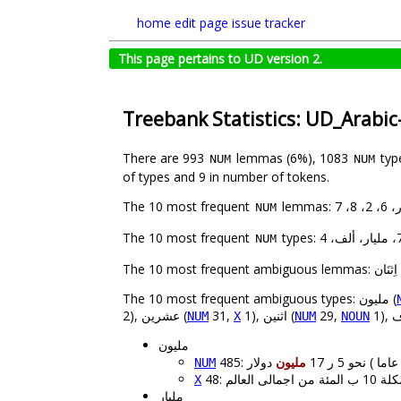
home
edit page
issue tracker
This page pertains to UD version 2.
Treebank Statistics: UD_Arabi
There are 993
lemmas (6%), 1083
typ
NUM
NUM
of types and 9 in number of tokens.
The 10 most frequent
NUM
The 10 most frequent
NUM
The 10 most f: اِثنَان (
The 10 most frequent ambiguous types: مليون (
29,
1), اثنين (
31,
2), عشرين (
NUM
X
NUM
NOUN
مليون
مليون
NUM
X
مليار