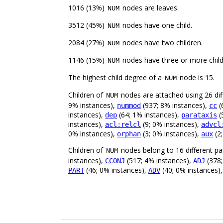
1016 (13%)
nodes are leaves.
NUM
3512 (45%)
nodes have one child.
NUM
2084 (27%)
nodes have two children.
NUM
1146 (15%)
nodes have three or more child
NUM
The highest child degree of a
node is 15.
NUM
Children of
nodes are attached using 26 diff
NUM
9% instances),
(937; 8% instances),
(
nummod
cc
instances),
(64; 1% instances),
(
dep
parataxis
instances),
(9; 0% instances),
acl:relcl
advcl
0% instances),
(3; 0% instances),
(2
orphan
aux
Children of
nodes belong to 16 different pa
NUM
instances),
(517; 4% instances),
(378;
CCONJ
ADJ
(46; 0% instances),
(40; 0% instances)
PART
ADV