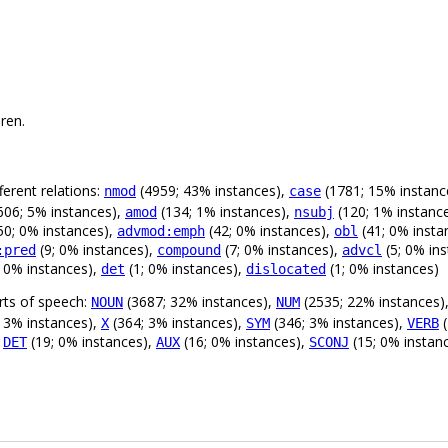
ren.
erent relations:
(4959; 43% instances),
(1781; 15% instanc
nmod
case
606; 5% instances),
(134; 1% instances),
(120; 1% instanc
amod
nsubj
50; 0% instances),
(42; 0% instances),
(41; 0% insta
advmod:emph
obl
(9; 0% instances),
(7; 0% instances),
(5; 0% in
:pred
compound
advcl
; 0% instances),
(1; 0% instances),
(1; 0% instances)
det
dislocated
rts of speech:
(3687; 32% instances),
(2535; 22% instances)
NOUN
NUM
 3% instances),
(364; 3% instances),
(346; 3% instances),
(
X
SYM
VERB
,
(19; 0% instances),
(16; 0% instances),
(15; 0% instan
DET
AUX
SCONJ