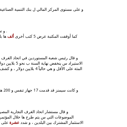
28: و على مستوى المركز المالي ل بنك التنمية الصناع
ل المتوسط و 25 ألف جنيه ل العادي .
2: و ت
1: كما أوقفت المكتبة عرض 5 كتب أخرى
ألف
ها ب
الاستيراد س ينخفض نهاية السنة ب نحو 5 بلايين دولار عن السابق ( 11
المئة على الأقل و هي حاليا
4: و كانت سيمنز قد قدمت 17 جهاز تنفس و 200 هاتف محمول و قيمة ها الاجمالية 7 ملايين يوان / حوالى 853.7
2: و قال مستشار اتحاد الغرف التجارية المصر
الموضوعات التي س يتم طرح ها خلال المؤتمر 
الاستثمار المشترك بين البلدين ، و شدد
عشرة
على ضر