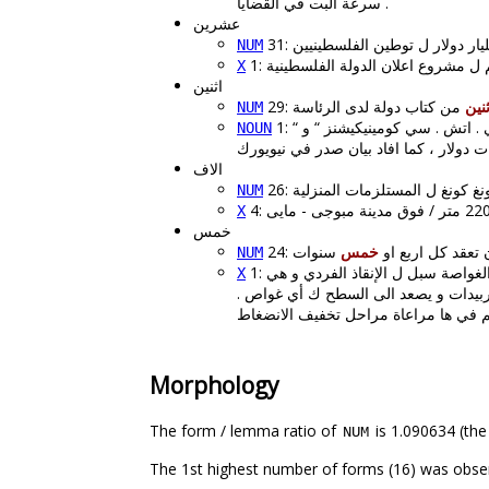
سرعة البت في القضايا .
عشرين
ار دولار ل توطين الفلسطينيين
NUM
X
اثنين
ثنين
NUM
. اتش . سي كومينيكيشنز “ و “
NOUN
الاف
 كونغ ل المستلزمات المنزلية
26:
NUM
X
خمس
ن تعقد كل اربع او
خمس
NUM
1: الصعود الافرادي : نقلت صحيفة “ كومسومولسكايا برافدا “ عن بوريس بافلوف المسؤول في معهد المشاكل البيولوجية ان “ على متن الغواصة سبل ل الإنقاذ الفردي و هي
X
ربيدات و يصعد الى السطح ك أي غواص .
Morphology
The form / lemma ratio of
is 1.090634 (the
NUM