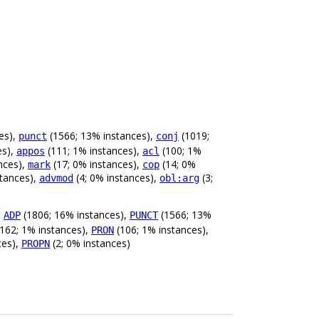
es),
(1566; 13% instances),
(1019;
punct
conj
es),
(111; 1% instances),
(100; 1%
appos
acl
nces),
(17; 0% instances),
(14; 0%
mark
cop
stances),
(4; 0% instances),
(3;
advmod
obl:arg
,
(1806; 16% instances),
(1566; 13%
ADP
PUNCT
162; 1% instances),
(106; 1% instances),
PRON
ces),
(2; 0% instances)
PROPN