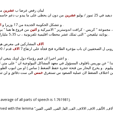
31: لبنان رفض عرضا ب
عشرين
ملي
تموز / يوليو
عشرين
من كتاب دولة لدى الرئاسة .
29: و تتشكل الحكومة الجديدة من 17 وزيرا و
ا
، مجموعة “ كريس - كرافت اندوستريز “ الاميركية و
اثنين
من فروع ها هما “ بي 
يونايتد تيلفيجن “ التى تملك عشر محطات اقليمية تلفزيونية ، ب 5،35 مليارات دولار ، كما افاد بيان صدر في نيويورك .
الاف
المشاركين فى معرض هونغ
كاروبى ل الصحفيين ان باب مؤخرة الطائرة فتح فجأة على ارتفاع 7
الاف
سنوات .
24: و اعتبر اخيرا ان قمم رؤساء دول اوبك ينبغي ا
ليوم . و يخرج البحار من فتحة حجرة حفظ الضغط ( ساس ) او من انبوب الطو
من اختلاف الضغط لان عملية الصعود س تستغرق
خمس
 average of all parts of speech is 1.761981).