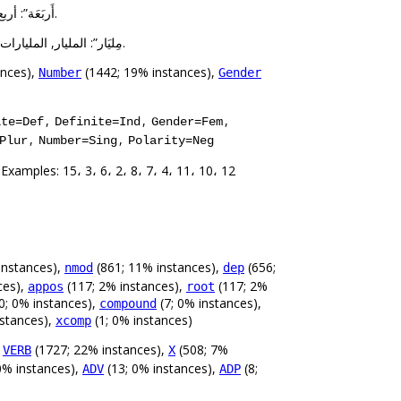
The 2nd highest number of forms (9) was observed with the lemma “أَربَعَة”: أربع, أربعاً, أربعة, اربع, اربعة, الأربع, الأربعة, الاربع, الاربعة.
The 3rd highest number of forms (9) was observed with the lemma “مِليَار”: المليار, المليارات, مليار, مليارا, مليارات, ملياراً, مليارى, ملياري, مليارين.
ances),
(1442; 19% instances),
Number
Gender
,
,
,
ite=Def
Definite=Ind
Gender=Fem
,
,
Plur
Number=Sing
Polarity=Neg
Examples: 15، 3، 6، 2، 8، 7، 4، 11، 10، 12
instances),
(861; 11% instances),
(656;
nmod
dep
ces),
(117; 2% instances),
(117; 2%
appos
root
0; 0% instances),
(7; 0% instances),
compound
nstances),
(1; 0% instances)
xcomp
,
(1727; 22% instances),
(508; 7%
VERB
X
0% instances),
(13; 0% instances),
(8;
ADV
ADP