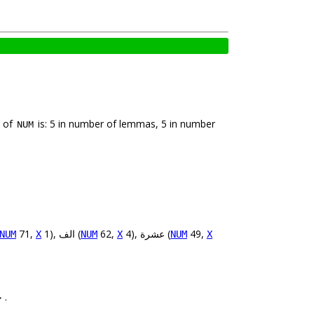
k of
is: 5 in number of lemmas, 5 in number
NUM
49,
4), عشرة (
62,
1), الف (
71,
NUM
X
NUM
X
NUM
X
هكتار من الاراضى الرطبة مشكلة 10 ب المئة من اجمالى العالم .
8