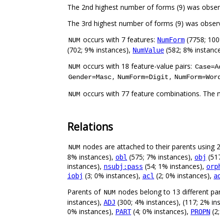
occurs with 7 features:
(7758; 100
NumForm
NUM
(702; 9% instances),
(582; 8% instanc
NumValue
occurs with 18 feature-value pairs:
NUM
Case=A
,
,
Gender=Masc
NumForm=Digit
NumForm=Wor
occurs with 77 feature combinations. The 
NUM
Relations
nodes are attached to their parents using 21
NUM
8% instances),
(575; 7% instances),
(517
obl
obj
instances),
(54; 1% instances),
nsubj:pass
orp
(3; 0% instances),
(2; 0% instances),
iobj
acl
a
Parents of
nodes belong to 13 different pa
NUM
instances),
(300; 4% instances), (117; 2% in
ADJ
0% instances),
(4; 0% instances),
(2;
PART
PROPN