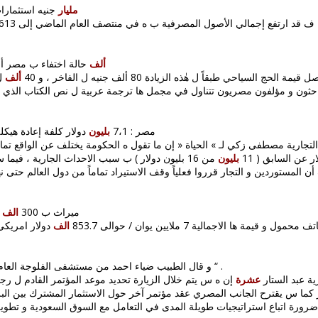
مليار
جنيه استثمارا
ية ف قد ارتفع إجمالي الأصول المصرفية ب ه في منتصف العام الماضي إلى 2.613
ألف
حالة اختفاء ب مصر أش
صل قيمة الحج السياحي طبقاً ل هٰذه الزيادة 80 ألف جنيه ل الفاخر ، و 40
ألف
احثون و مؤلفون مصريون تتناول في مجمل ها ترجمة عربية ل نص الكتاب الذي
71: مصر : 7،1
بليون
دولار كلفة إعادة هيكل
بليون
ً 4 بلايين دولار ، و كشف أن المستوردين و التجار قرروا فعلياً وقف الاستيراد تماماً من دول ا
62: ميراث ب 300
الف
د
الف
دولار امريكى
جرحى “ .
49: و قال الطبيب ضياء احمد من مستشفى الفلوجة العام 
ية عبد الستار
عشرة
إن ه س يتم خلال الزيارة تحديد موعد المؤتمر القادم ل رج
كما س يقترح الجانب المصري عقد مؤتمر آخر حول الاستثمار المشترك بين البل
ورة اتباع استراتيجيات طويلة المدى في التعامل مع السوق السعودية و تطوير