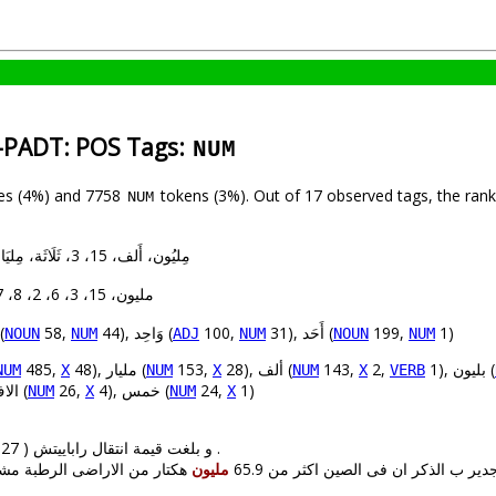
c-PADT: POS Tags:
NUM
es (4%) and 7758
tokens (3%). Out of 17 observed tags, the ran
NUM
lemmas: مِليُون، أَلف، 15، 3، ثَلَاثَة، مِليَار، 6، 2، 8، 7
types: مليون، 15، 3، 6، 2، 8، 7، مليار، ألف، 4
1)
199,
31), أَحَد (
100,
44), وَاحِد (
58,
requent ambiguous lemmas
NOUN
NUM
ADJ
NUM
NOUN
NUM
1), بليون (
2,
143,
28), ألف (
153,
48), مليار (
485,
NUM
X
NUM
X
NUM
X
VERB
1)
24,
4), خمس (
26,
1), الاف (
NUM
X
NUM
X
دولار .
485: و بلغت قيمة انتقال راباييتش ( 27 عاما ) نحو 5 ر 17
4: جدير ب الذكر ان فى الصين اكثر من 65.9
مليون