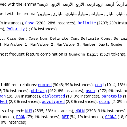
% instances),
(2208; 28% instances),
(2207; 28% inst
Case
Definite
es),
(1; 0% instances)
Polarity
,
,
,
,
,
cc
Case=Gen
Case=Nom
Definite=Com
Definite=Cons
Defin
,
,
,
,
,
d
NumValue=1
NumValue=2
NumValue=3
Number=Dual
Number=
most frequent feature combination is
(5521 tokens). 
NumForm=Digit
 different relations:
(3048; 39% instances),
(1014; 13% 
nummod
conj
; 7% instances),
(462; 6% instances),
(272; 4% instan
obl:arg
nsubj
(26; 0% instances),
(10; 0% instances),
(1
han
dislocated
parataxis
(2; 0% instances),
(2; 0% instances),
(2; 0% i
dvcl
advcl:pred
ccomp
rts of speech:
(2535; 33% instances),
(2393; 31% instances)
NUM
NOUN
stances),
(79; 1% instances),
(54; 1% instances),
(18; 
PRON
DET
CCONJ
 0% instances)