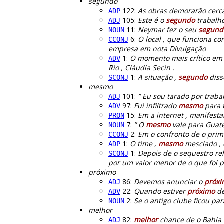
segundo
122:
As obras demorarão cerca
ADP
105:
Este é o
segundo
trabalho
ADJ
11:
Neymar fez o seu
segund
NOUN
6:
O local , que funciona co
CCONJ
empresa em nota Divulgação
1:
O momento mais crítico em a
ADV
Rio , Cláudia Secin .
1:
A situação ,
segundo
diss
SCONJ
mesmo
101:
” Eu sou tarado por traba
ADJ
97:
Fui infiltrado
mesmo
para t
ADV
15:
Em a internet , manifesta
PRON
7:
” O
mesmo
vale para Guate
NOUN
2:
Em o confronto de o prime
CCONJ
1:
O time ,
mesmo
mesclado , 
ADP
1:
Depois de o sequestro rel
SCONJ
por um valor menor de o que foi p
próximo
86:
Devemos anunciar o
próx
ADJ
22:
Quando estiver
próximo
de
ADV
2:
Se o antigo clube ficou par
NOUN
melhor
82:
melhor
chance de o Bahia 
ADJ