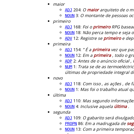
maior
204:
O
maior
arquiteto de o m
ADJ
3:
O montante de pessoas o
NOUN
primeiro
168:
Foi o
primeiro
RPG basead
ADJ
18:
Não perca tempo e seja 
NOUN
12:
Registre se
primeiro
e depo
ADV
primeira
154:
” É a
primeira
vez que pas
ADJ
12:
Em a
primeira
, todo o gr
NOUN
2:
Antes de o anúncio oficial 
ADP
1:
Trata se de as termoeléctric
NUM
últimas de propriedade integral d
novo
118:
Com isso , as ações , de 
ADJ
1:
Mas foi o trabalho atual 
NOUN
última
110:
Mas segundo informações
ADJ
4:
Inclusive aquela
última
.
NOUN
segunda
109:
O gabarito será divulgad
ADJ
86:
Em a madrugada de
se
PROPN
13:
Com a primeira temporad
NOUN