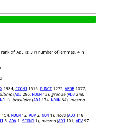
e rank of
is: 3 in number of lemmas, 4 in
ADJ
o
va
1984,
1516,
1272,
1077,
X
CCONJ
PUNCT
VERB
último
(
286,
13),
grande
(
248,
ADJ
NOUN
ADJ
1),
brasileiro
(
174,
64),
mesmo
NJ
ADJ
NOUN
154,
12,
2,
1),
novo
(
118,
J
NOUN
ADP
NUM
ADJ
6,
1,
1),
mesmo
(
101,
97,
NJ
ADV
SCONJ
ADJ
ADV