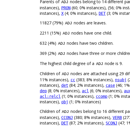
Parents of
nodes belong to 14 different pa
ADJ
instances),
(60; 0% instances), (56; 0% ins
PRON
instances),
(4; 0% instances),
(3; 0% insta
X
DET
11827 (79%)
nodes are leaves.
ADJ
2211 (15%)
nodes have one child.
ADJ
632 (4%)
nodes have two children.
ADJ
369 (2%)
nodes have three or more childre
ADJ
The highest child degree of a
node is 9.
ADJ
Children of
nodes are attached using 29 diff
ADJ
11% instances),
(383; 8% instances),
(
cc
nsubj
instances),
(84; 2% instances),
(46; 1%
det
case
(8; 0% instances),
(6; 0% instances),
dep
acl
au
(1; 0% instances),
(1; 0% inst
acl:relcl
ccomp
instances),
(1; 0% instances)
obj
Children of
nodes belong to 16 different pa
ADJ
instances),
(380; 8% instances),
(277
CCONJ
VERB
instances),
(87; 2% instances),
(47; 1
DET
SCONJ