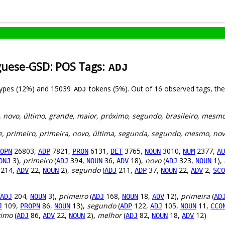
guese-GSD: POS Tags:
ADJ
ypes (12%) and 15039
tokens (5%). Out of 16 observed tags, th
ADJ
o, novo, último, grande, maior, próximo, segundo, brasileiro, mesm
e, primeiro, primeira, novo, última, segunda, segundo, mesmo, no
26803,
7821,
6131,
3765,
3010,
2377,
OPN
ADP
PRON
DET
NOUN
NUM
AU
3),
primeiro
(
394,
36,
18),
novo
(
323,
1),
ONJ
ADJ
NOUN
ADV
ADJ
NOUN
214,
22,
2),
segundo
(
211,
37,
22,
2,
ADV
NOUN
ADJ
ADP
NOUN
ADV
SCO
204,
3),
primeiro
(
168,
18,
12),
primeira
(
ADJ
NOUN
ADJ
NOUN
ADV
AD
109,
86,
13),
segundo
(
122,
105,
11,
J
PROPN
NOUN
ADP
ADJ
NOUN
CCO
ximo
(
86,
22,
2),
melhor
(
82,
18,
12)
ADJ
ADV
NOUN
ADJ
NOUN
ADV