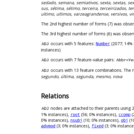
sedado, semana, semiativos, sexta, sextas, sex
sus, sétima, sétimo, terceira, terceirizados, ter
ultimo, ultimos, varzeagrandense, versivos, vind
The 2nd highest number of forms (7) was obse
The 3rd highest number of forms (6) was obser
occurs with 5 features:
(2077; 14% 
Number
ADJ
instances)
occurs with 7 feature-value pairs:
ADJ
Abbr=Ye
occurs with 13 feature combinations. The 
ADJ
segundo, última, segunda, mesmo, nova
Relations
nodes are attached to their parents using 20
ADJ
1% instances),
(56; 0% instances),
(
root
ccomp
0% instances),
(10; 0% instances),
(1
nsubj
obj
(3; 0% instances),
(3; 0% instance
advmod
fixed