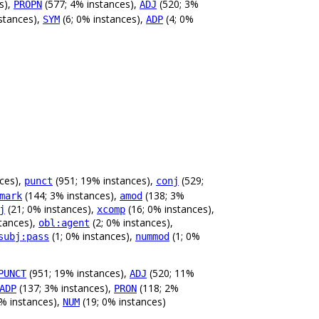
s),
(577; 4% instances),
(520; 3%
PROPN
ADJ
stances),
(6; 0% instances),
(4; 0%
SYM
ADP
ces),
(951; 19% instances),
(529;
punct
conj
(144; 3% instances),
(138; 3%
mark
amod
(21; 0% instances),
(16; 0% instances),
j
xcomp
stances),
(2; 0% instances),
obl:agent
(1; 0% instances),
(1; 0%
subj:pass
nummod
(951; 19% instances),
(520; 11%
PUNCT
ADJ
(137; 3% instances),
(118; 2%
ADP
PRON
% instances),
(19; 0% instances)
NUM