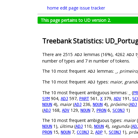
home
edit page
issue tracker
This page pertains to UD version 2.
Treebank Statistics: UD_Portu
There are 2515
lemmas (16%), 4262
t
ADJ
ADJ
number of types and 7 in number of tokens.
The 10 most frequent
lemmas:
_, primeir
ADJ
The 10 most frequent
types:
maior, grand
ADJ
The 10 most frequent ambiguous lemmas:
_
(
PR
904,
597,
561,
379,
191,
SYM
ADJ
PART
X
ADV
SC
4),
maior
(
236,
4),
próximo
(
NOUN
ADJ
NOUN
ADJ
(
168,
129,
7,
6,
1)
ADJ
ADV
NOUN
PRON
SCONJ
The 10 most frequent ambiguous types:
maior
(
1),
última
(
110,
4),
segunda
(
NOUN
ADJ
NOUN
AD
15,
7,
2,
1,
1),
pró
PRON
NOUN
CCONJ
ADP
SCONJ