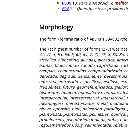
18:
Para o Android , o
melhor
NOUN
12:
Quando estiver próximo de
ADV
Morphology
The form / lemma ratio of
is 1.694632 (the
ADJ
The 1st highest number of forms (278) was obs
41, 47, 5, 53, 56, 6, 60, 64, 7, 71, 76, 8, 80, 8
alcóolico, alencarino, alividas, alocados, amer
bantas, blue, cabido, canado, caprichada, cart
compact, compactuados, computadorizada, compu
defasada, degradê, densamente, desestimulada,
edócrina, entrosado, específicoa, estiloso, estu
freqüêntes, future, georreferenciados, gialloro
historique, homem, homoafetiva, human, ideário,
interparoquial, intersecretarial, intersetorial
meaningless, merostomados, metal, modulante,
oitava, opposite, pale, palestrino, paradigma,
plantonista, plantonistas, polinesias, politica,
proteináceos, pseudoriemanniana, puba, publico
regulamentados.Códig, reimplantada, relativame