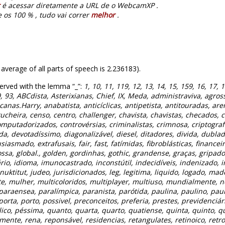
é acessar diretamente a URL de o WebcamXP .
 os 100 % , tudo vai correr
melhor
.
 average of all parts of speech is 2.236183).
erved with the lemma “_”:
1, 10, 11, 119, 12, 13, 14, 15, 159, 16, 17, 1
o, 9, 93, ABCdista, Asterixianas, Chief, IX, Meda, administraviva, agr
icanas.Harry, anabatista, anticíclicas, antipetista, antitouradas, a
ucheira, censo, centro, challenger, chavista, chavistas, checados, 
tadorizados, controvérsias, criminalistas, crimnosa, criptografad
 devotadíssimo, diagonalizável, diesel, ditadores, divida, dublad
siasmado, extrafusais, fair, fast, fatímidas, fibroblásticas, financeir
ssa, global., golden, gordinhas, gothic, grandense, graças, gripado,
 idioma, imunocastrado, inconstútil, indecidíveis, indenizado, infra
, inuktitut, judeo, jurisdicionados, leg, legitima, liquido, logado, 
 mulher, multicoloridos, multiplayer, multiuso, mundialmente, n
 paraensea, paralímpica, paranista, parótida, paulina, paulino, pau
 porta, porto, possivel, preconceitos, preferia, prestes, previdenciár
, péssima, quanto, quarta, quarto, quatiense, quinta, quinto, quit
nte, rena, reponsável, residencias, retangulates, retinoico, retroes