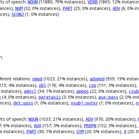
rts of speech:
(11880; 79% instances),
(1865; 12% instance
NOUN
VERB
tances),
(32; 0% instances),
(25; 0% instances),
(6; 0% in
NUM
PART
ADV
nces),
(1; 0% instances)
SCONJ
n.
erent relations:
(1023; 21% instances),
(959; 19% instan
nmod
advmod
215; 4% instances),
(176; 4% instances),
(151; 3% instances),
obl
cop
 instances),
(34; 1% instances),
(22; 0% instances),
advcl
appos
csub
(4; 0% instances),
(3; 0% instances),
(2; 0% in
x
parataxis
aux:pass
ances),
(1; 0% instances),
(1; 0% instances),
det:poss
nsubj:outer
n
rts of speech:
(1033; 21% instances),
(976; 20% instances),
NOUN
ADV
; 6% instances),
(157; 3% instances),
(152; 3% instances),
AUX
PROPN
% instances),
(30; 1% instances),
(20; 0% instances),
(20; 0
PART
SYM
X