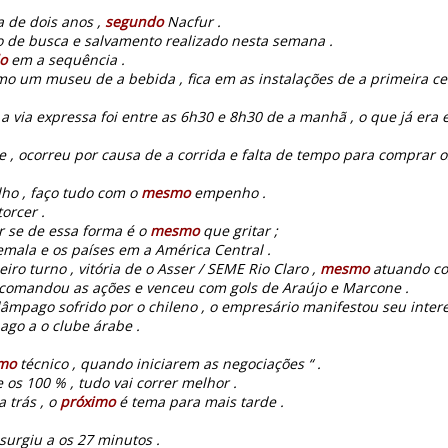
 de dois anos ,
segundo
Nacfur .
 de busca e salvamento realizado nesta semana .
o
em a sequência .
mo um museu de a bebida , fica em as instalações de a primeira cer
 via expressa foi entre as 6h30 e 8h30 de a manhã , o que já era 
e , ocorreu por causa de a corrida e falta de tempo para comprar o
lho , faço tudo com o
mesmo
empenho .
orcer .
r se de essa forma é o
mesmo
que gritar ;
mala e os países em a América Central .
iro turno , vitória de o Asser / SEME Rio Claro ,
mesmo
atuando com
comandou as ações e venceu com gols de Araújo e Marcone .
âmpago sofrido por o chileno , o empresário manifestou seu intere
ago a o clube árabe .
imo
técnico , quando iniciarem as negociações “ .
 os 100 % , tudo vai correr melhor .
a trás , o
próximo
é tema para mais tarde .
surgiu a os 27 minutos .