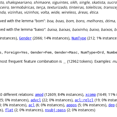
to, shakspeariano, shimaore, siguintes, sikh, single, skatista, sucr
ceiro, termobáricas, terça, texturizado, tinteiras, toleíticos, transce
a, vizinhas, vizinhos, volta, wide, wireless, áreas, ética
.
rved with the lemma “bom”:
boa, boas, bom, bons, melhores, ótima,
ved with the lemma “baixo”:
baixa, baixas, baixinho, baixo, baixos, 
instances),
(2066; 14% instances),
(212; 1% instance
Gender
NumType
,
,
,
,
,
s
Foreign=Yes
Gender=Fem
Gender=Masc
NumType=Ord
Numb
most frequent feature combination is
(12962 tokens). Examples:
ma
_
 different relations:
(12609; 84% instances),
(1649; 11% 
amod
xcomp
25; 0% instances),
(22; 0% instances),
(19; 0% insta
advcl
acl:relcl
0; 0% instances),
(6; 0% instances),
(5; 0% instances),
(
acl
appos
dep
s),
(2; 0% instances),
(2; 0% instances)
flat
nsubj:pass