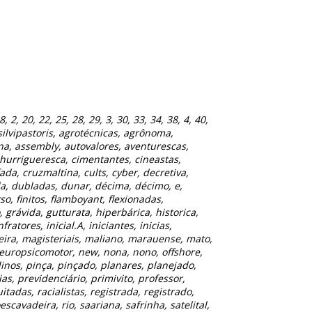
8, 2, 20, 22, 25, 28, 29, 3, 30, 33, 34, 38, 4, 40,
ossilvipastoris, agrotécnicas, agrônoma,
rena, assembly, autovalores, aventurescas,
churrigueresca, cimentantes, cineastas,
a, cruzmaltina, cults, cyber, decretiva,
a, dubladas, dunar, décima, décimo, e,
so, finitos, flamboyant, flexionadas,
 grávida, gutturata, hiperbárica, historica,
tores, inicial.A, iniciantes, inicias,
madeira, magisteriais, maliano, marauense, mato,
europsicomotor, new, nona, nono, offshore,
linos, pinça, pinçado, planares, planejado,
ias, previdenciário, primivito, professor,
adas, racialistas, registrada, registrado,
cavadeira, rio, saariana, safrinha, satelital,