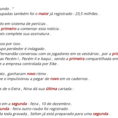
undo . “
cupadas também foi o
maior
já registrado : 23,5 milhões .
o em sistema de perícias .
o
primeiro
a comentar esta notícia .
is complete sua assinatura .
so por isso .
upo perdedor é indagado .
, Fernandão conversou com os jogadores em os vestiários , por a
pri
as Pecém I , Pecém II e Itaqui , sendo a
primeira
compartilhada em p
e a empresa controlada por Eike .
fato , ganharam
novo
ritmo .
que o impulsionou a pegar de
novo
em os cadernos .
 de o Extra , Nina dá sua
última
cartada :
o em a
segunda
- feira , 10 de dezembro .
gunda
- feira outro roubo foi registrado .
a toda gravada , Selton já está preparado para uma
segunda
.