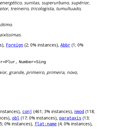
oenergético, sunitas, superurbano, supérior,
ptor, treineiro, tricologista, tumultuado,
 ótimo
.
baixíssimas
.
s),
(2; 0% instances),
(1; 0%
Foreign
Abbr
,
er=Plur
Number=Sing
ior, grande, primeiro, primeira, novo,
instances),
(461; 3% instances),
(118;
conj
nmod
nces),
(17; 0% instances),
(13;
obl
parataxis
5; 0% instances),
(4; 0% instances),
flat:name