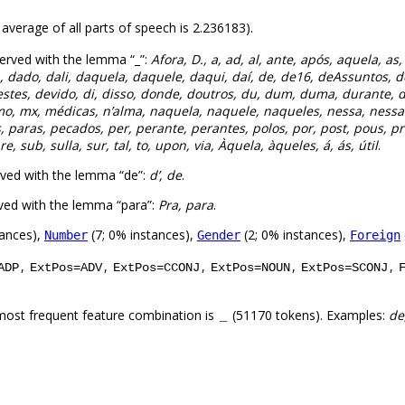
 average of all parts of speech is 2.236183).
erved with the lemma “_”:
Afora, D., a, ad, al, ante, após, aquela, a
, dado, dali, daquela, daquele, daqui, daí, de, de16, deAssuntos, de
destes, devido, di, disso, donde, doutros, du, dum, duma, durante, 
mo, mx, médicas, n’alma, naquela, naquele, naqueles, nessa, nessas
 paras, pecados, per, perante, perantes, polos, por, post, pous, pr
 sub, sulla, sur, tal, to, upon, via, Àquela, àqueles, á, ás, útil
.
ved with the lemma “de”:
d’, de
.
ved with the lemma “para”:
Pra, para
.
tances),
(7; 0% instances),
(2; 0% instances),
Number
Gender
Foreign
,
,
,
,
,
ADP
ExtPos=ADV
ExtPos=CCONJ
ExtPos=NOUN
ExtPos=SCONJ
most frequent feature combination is
(51170 tokens). Examples:
de
_