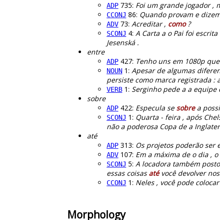
735:
Foi um grande jogador ,
ADP
86:
Quando provam e dizem
CCONJ
73:
Acreditar ,
como
?
ADV
4:
A Carta a o Pai foi escri
SCONJ
Jesenská .
entre
427:
Tenho uns em 1080p que 
ADP
1:
Apesar de algumas diferen
NOUN
persiste como marca registrada : 
1:
Serginho pede a a equipe
VERB
sobre
422:
Especula se
sobre
a possi
ADP
1:
Quarta - feira , após Che
SCONJ
não a poderosa Copa de a Inglater
até
313:
Os projetos poderão ser
ADP
107:
Em a máxima de o dia , o
ADV
5:
A locadora também postou
SCONJ
essas coisas
até
você devolver noss
1:
Neles , você pode coloca
CCONJ
Morphology