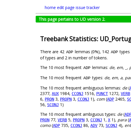
home
edit page
issue tracker
This page pertains to UD version 2.
Treebank Statistics: UD_Portu
There are 42
lemmas (0%), 142
types
ADP
ADP
of types and 2 in number of tokens.
The 10 most frequent
lemmas:
de, em, _, 
ADP
The 10 most frequent
types:
de, em, a, pa
ADP
The 10 most frequent ambiguous lemmas:
de
(
2377,
1984,
1516,
1272,
AUX
CCONJ
PUNCT
VERB
6,
3,
3,
1),
com
(
2465,
PRON
PROPN
CCONJ
ADP
S
56,
1)
SCONJ
The 10 most frequent ambiguous types:
de
(
AD
77,
5,
3,
1,
1),
para
(
PRON
VERB
PROPN
CCONJ
X
como
(
735,
86,
73,
4),
ent
ADP
CCONJ
ADV
SCONJ