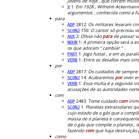
jovens de hoje , que correm muit
1:
Em 1928 , Wilhelm Ackermann 
X
argumentos , conhecida como a f
para
2812:
Os militares levaram ci
ADP
150:
O cantor só precisou v
SCONJ
2:
Olívia não
para
de passar vá
AUX
1:
A primeira opção será a e
NOUN
os que adoram “ cambiar “ .
1:
Jogo futsal , e em as para
PART
1:
Entre os desafios mais sim
VERB
por
2817:
Os cuidados de sempre
ADP
14:
Acabaremos
por
viver em
SCONJ
1:
Essa multa é a segunda inf
VERB
acusações de as autoridades norte
com
2483:
Tome cuidado
com
inimi
ADP
1:
Planetas extrassolares qu
SCONJ
cujo estado de o gás que o compõe
massa de o planeta e consequente
de o gás que compõe o planeta , d
fazendo
com
que haja destruição p
como