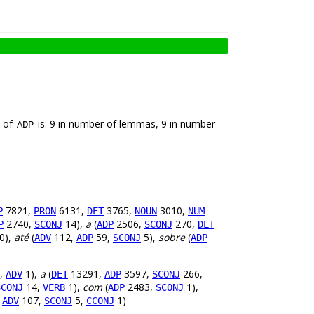
k of
is: 9 in number of lemmas, 9 in number
ADP
7821,
6131,
3765,
3010,
P
PRON
DET
NOUN
NUM
2740,
14),
a
(
2506,
270,
P
SCONJ
ADP
SCONJ
DET
0),
até
(
112,
59,
5),
sobre
(
ADV
ADP
SCONJ
ADP
,
1),
a
(
13291,
3597,
266,
ADV
DET
ADP
SCONJ
14,
1),
com
(
2483,
1),
SCONJ
VERB
ADP
SCONJ
,
107,
5,
1)
ADV
SCONJ
CCONJ