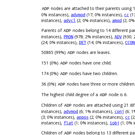
nodes are attached to their parents using 15
ADP
0% instances),
(17; 0% instances),
(1
advmod
cc
instances),
(2; 0% instances),
(2; 0%
advcl
amod
Parents of
nodes belong to 14 different pa
ADP
instances),
(978; 2% instances),
(930; 
PRON
ADV
(24; 0% instances),
(14; 0% instances),
DET
CCON
50865 (99%)
nodes are leaves.
ADP
151 (0%)
nodes have one child.
ADP
174 (0%)
nodes have two children.
ADP
36 (0%)
nodes have three or more children
ADP
The highest child degree of a
node is 6.
ADP
Children of
nodes are attached using 21 diff
ADP
instances),
(6; 1% instances),
(6; 1
advmod
conj
(3; 0% instances),
(2; 0% instances),
(2
appos
cc
instances),
(1; 0% instances),
(1; 0% 
flat
iobj
Children of
nodes belong to 13 different pa
ADP