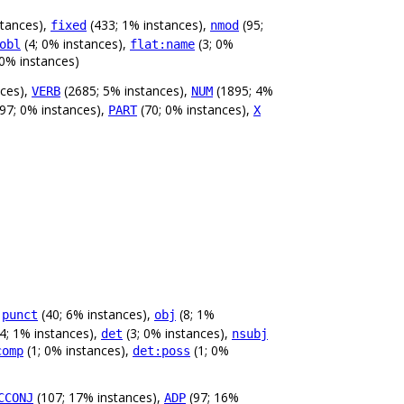
stances),
(433; 1% instances),
(95;
fixed
nmod
(4; 0% instances),
(3; 0%
obl
flat:name
 0% instances)
ces),
(2685; 5% instances),
(1895; 4%
VERB
NUM
97; 0% instances),
(70; 0% instances),
PART
X
,
(40; 6% instances),
(8; 1%
punct
obj
4; 1% instances),
(3; 0% instances),
det
nsubj
(1; 0% instances),
(1; 0%
comp
det:poss
(107; 17% instances),
(97; 16%
CCONJ
ADP