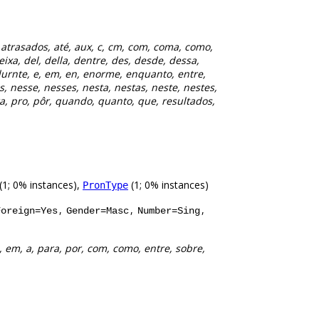
s, atrasados, até, aux, c, cm, com, coma, como,
ixa, del, della, dentre, des, desde, dessa,
durnte, e, em, en, enorme, enquanto, entre,
, nesse, nesses, nesta, nestas, neste, nestes,
a, pro, pôr, quando, quanto, que, resultados,
(1; 0% instances),
(1; 0% instances)
PronType
,
,
,
Foreign=Yes
Gender=Masc
Number=Sing
, em, a, para, por, com, como, entre, sobre,