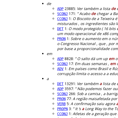
de
23885:
Ver também a lista
de
e
ADP
171:
” Acabo
de
chegar a Ba
SCONJ
1:
O Biscoito de a Teixeira é
CCONJ
misturados , os ingredientes são l
1:
O modo protegido ( 16 bits 
DET
um modo operacional de x86 compa
1:
Sobre o aumento em o núm
PRON
o Congresso Nacional , que , por
por base a proporcionalidade com 
em
8828:
” O salto dá um up
em
o 
ADP
17:
Em duas semanas ,
em
o
SCONJ
1:
Em países como Brasil e Rús
ADV
corrupção limita o acesso a a educ
a
13291:
Ver também
a
lista de 
DET
3597:
” Não podemos fazer out
ADP
266:
Sob a camisa , a barr
SCONJ
77:
A região maisafetada por
PRON
5:
A confirmação saiu agora
VERB
3:
” It ‘s
a
Long Way to the Top
PROPN
1:
Atletas de a geração que 
CCONJ