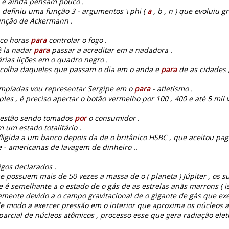
o e ainda pensam pouco .
definiu uma função 3 - argumentos \ phi (
a
, b , n ) que evoluiu
unção de Ackermann .
nco horas
para
controlar o fogo .
ê la nadar
para
passar a acreditar em a nadadora .
rias lições em o quadro negro .
scolha daqueles que passam o dia em o anda e
para
de as cidades 
limpíadas vou representar Sergipe em o
para
- atletismo .
ples , é preciso apertar o botão vermelho por 100 , 400 e até 5 mil
 estão sendo tomados
por
o consumidor .
 um estado totalitário .
ligida a um banco depois da de o britânico HSBC , que aceitou pag
 - americanas de lavagem de dinheiro ..
gos declarados .
e possuem mais de 50 vezes a massa de o ( planeta ) Júpiter , os s
 é semelhante a o estado de o gás de as estrelas anãs marrons ( is
mente devido a o campo gravitacional de o gigante de gás que ex
e modo a exercer pressão em o interior que aproxima os núcleos at
arcial de núcleos atômicos , processo esse que gera radiação elet