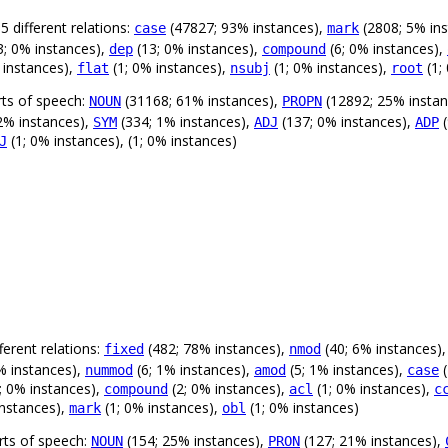
 different relations:
(47827; 93% instances),
(2808; 5% in
case
mark
3; 0% instances),
(13; 0% instances),
(6; 0% instances),
dep
compound
 instances),
(1; 0% instances),
(1; 0% instances),
(1;
flat
nsubj
root
rts of speech:
(31168; 61% instances),
(12892; 25% instan
NOUN
PROPN
2% instances),
(334; 1% instances),
(137; 0% instances),
(
SYM
ADJ
ADP
(1; 0% instances), (1; 0% instances)
J
.
erent relations:
(482; 78% instances),
(40; 6% instances)
fixed
nmod
% instances),
(6; 1% instances),
(5; 1% instances),
(
nummod
amod
case
; 0% instances),
(2; 0% instances),
(1; 0% instances),
compound
acl
c
instances),
(1; 0% instances),
(1; 0% instances)
mark
obl
rts of speech:
(154; 25% instances),
(127; 21% instances),
NOUN
PRON