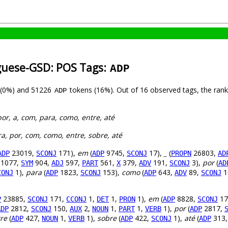
guese-GSD: POS Tags:
ADP
 (0%) and 51226
tokens (16%). Out of 16 observed tags, the ran
ADP
por, a, com, para, como, entre, até
ra, por, com, como, entre, sobre, até
23019,
171),
em
(
9745,
17),
_
(
26803,
ADP
SCONJ
ADP
SCONJ
PROPN
AD
1077,
904,
597,
561,
379,
191,
3),
por
(
SYM
ADJ
PART
X
ADV
SCONJ
AD
1),
para
(
1823,
153),
como
(
643,
89,
1
CONJ
ADP
SCONJ
ADP
ADV
SCONJ
23885,
171,
1,
1,
1),
em
(
8828,
17
P
SCONJ
CCONJ
DET
PRON
ADP
SCONJ
2812,
150,
2,
1,
1,
1),
por
(
2817,
ADP
SCONJ
AUX
NOUN
PART
VERB
ADP
re
(
427,
1,
1),
sobre
(
422,
1),
até
(
313
ADP
NOUN
VERB
ADP
SCONJ
ADP