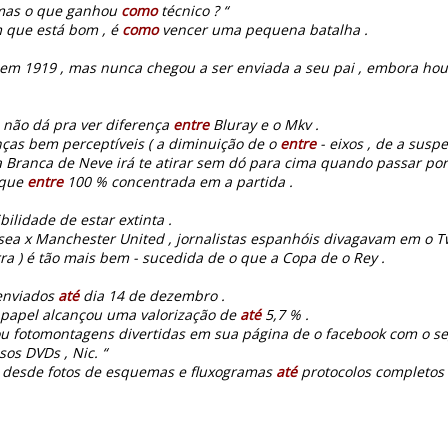
 mas o que ganhou
como
técnico ? “
 que está bom , é
como
vencer uma pequena batalha .
ta em 1919 , mas nunca chegou a ser enviada a seu pai , embora ho
não dá pra ver diferença
entre
Bluray e o Mkv .
ças bem perceptíveis ( a diminuição de o
entre
- eixos , de a susp
a Branca de Neve irá te atirar sem dó para cima quando passar por
 que
entre
100 % concentrada em a partida .
bilidade de estar extinta .
lsea x Manchester United , jornalistas espanhóis divagavam em o T
ra ) é tão mais bem - sucedida de o que a Copa de o Rey .
 enviados
até
dia 14 de dezembro .
 papel alcançou uma valorização de
até
5,7 % .
 fotomontagens divertidas em sua página de o facebook com o se
os DVDs , Nic. “
r desde fotos de esquemas e fluxogramas
até
protocolos completos 