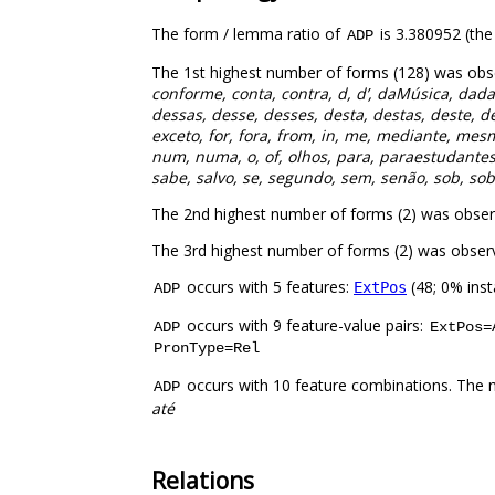
The form / lemma ratio of
is 3.380952 (the
ADP
The 1st highest number of forms (128) was obs
conforme, conta, contra, d, d’, daMúsica, dada
dessas, desse, desses, desta, destas, deste, 
exceto, for, fora, from, in, me, mediante, mes
num, numa, o, of, olhos, para, paraestudantes,
sabe, salvo, se, segundo, sem, senão, sob, sobre,
The 2nd highest number of forms (2) was obser
The 3rd highest number of forms (2) was obser
occurs with 5 features:
(48; 0% ins
ExtPos
ADP
occurs with 9 feature-value pairs:
ADP
ExtPos=
PronType=Rel
occurs with 10 feature combinations. The 
ADP
até
Relations