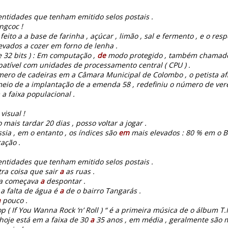
ntidades que tenham emitido selos postais .
ngcoc !
 feito a a base de farinha , açúcar , limão , sal e fermento , e o re
evados a cozer em forno de lenha .
e 32 bits ) : Em computação ,
de
modo protegido , também chamado 
tível com unidades de processamento central ( CPU ) .
ero de cadeiras em a Câmara Municipal de Colombo , o petista 
 meio de a implantação de a emenda 58 , redefiniu o número de ve
a faixa populacional .
visual !
 mais tardar 20 dias , posso voltar a jogar .
sia , em o entanto , os índices são
em
mais elevados : 80 % em o B
ação .
entidades que tenham emitido selos postais .
ra coisa que sair
a
as ruas .
iga começava
a
despontar .
 a falta de água é
a
de o bairro Tangarás .
a
pouco .
 ( If You Wanna Rock ‘n’ Roll ) “ é a primeira música de o álbum T.
hoje está em a faixa de 30
a
35 anos , em média , geralmente são 