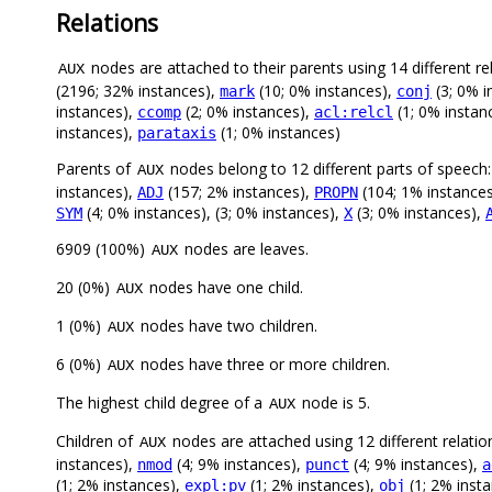
Relations
nodes are attached to their parents using 14 different re
AUX
(2196; 32% instances),
(10; 0% instances),
(3; 0% i
mark
conj
instances),
(2; 0% instances),
(1; 0% instan
ccomp
acl:relcl
instances),
(1; 0% instances)
parataxis
Parents of
nodes belong to 12 different parts of speech
AUX
instances),
(157; 2% instances),
(104; 1% instance
ADJ
PROPN
(4; 0% instances), (3; 0% instances),
(3; 0% instances),
SYM
X
6909 (100%)
nodes are leaves.
AUX
20 (0%)
nodes have one child.
AUX
1 (0%)
nodes have two children.
AUX
6 (0%)
nodes have three or more children.
AUX
The highest child degree of a
node is 5.
AUX
Children of
nodes are attached using 12 different relatio
AUX
instances),
(4; 9% instances),
(4; 9% instances),
nmod
punct
a
(1; 2% instances),
(1; 2% instances),
(1; 2% inst
expl:pv
obj