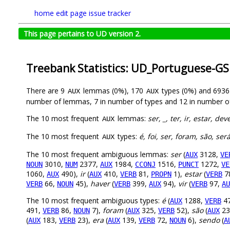
home
edit page
issue tracker
This page pertains to UD version 2.
Treebank Statistics: UD_Portuguese-GS
There are 9
lemmas (0%), 170
types (0%) and 693
AUX
AUX
number of lemmas, 7 in number of types and 12 in number o
The 10 most frequent
lemmas:
ser, _, ter, ir, estar, de
AUX
The 10 most frequent
types:
é, foi, ser, foram, são, ser
AUX
The 10 most frequent ambiguous lemmas:
ser
(
3128,
AUX
VE
3010,
2377,
1984,
1516,
1272,
NOUN
NUM
AUX
CCONJ
PUNCT
VE
1060,
490),
ir
(
410,
81,
1),
estar
(
7
AUX
AUX
VERB
PROPN
VERB
66,
45),
haver
(
399,
94),
vir
(
97,
VERB
NOUN
VERB
AUX
VERB
AU
The 10 most frequent ambiguous types:
é
(
1288,
4
AUX
VERB
491,
86,
7),
foram
(
325,
52),
são
(
23
VERB
NOUN
AUX
VERB
AUX
(
183,
23),
era
(
139,
72,
6),
sendo
(
AUX
VERB
AUX
VERB
NOUN
A