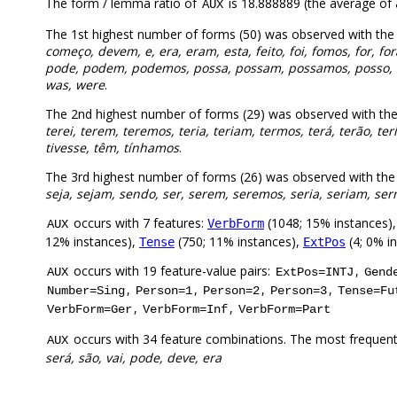
The form / lemma ratio of
is 18.888889 (the average of a
AUX
The 1st highest number of forms (50) was observed with the
começo, devem, e, era, eram, esta, feito, foi, fomos, for, fora,
pode, podem, podemos, possa, possam, possamos, posso, segu
was, were
.
The 2nd highest number of forms (29) was observed with th
terei, terem, teremos, teria, teriam, termos, terá, terão, ter
tivesse, têm, tínhamos
.
The 3rd highest number of forms (26) was observed with the
seja, sejam, sendo, ser, serem, seremos, seria, seriam, serm
occurs with 7 features:
(1048; 15% instances)
VerbForm
AUX
12% instances),
(750; 11% instances),
(4; 0% i
Tense
ExtPos
occurs with 19 feature-value pairs:
,
AUX
ExtPos=INTJ
Gend
,
,
,
,
Number=Sing
Person=1
Person=2
Person=3
Tense=Fu
,
,
VerbForm=Ger
VerbForm=Inf
VerbForm=Part
occurs with 34 feature combinations. The most frequent
AUX
será, são, vai, pode, deve, era