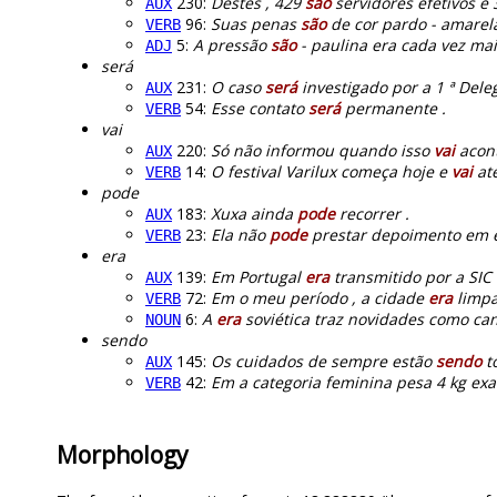
230:
Destes , 429
são
servidores efetivos e 
AUX
96:
Suas penas
são
de cor pardo - amarel
VERB
5:
A pressão
são
- paulina era cada vez mai
ADJ
será
231:
O caso
será
investigado por a 1 ª Deleg
AUX
54:
Esse contato
será
permanente .
VERB
vai
220:
Só não informou quando isso
vai
acont
AUX
14:
O festival Varilux começa hoje e
vai
até
VERB
pode
183:
Xuxa ainda
pode
recorrer .
AUX
23:
Ela não
pode
prestar depoimento em es
VERB
era
139:
Em Portugal
era
transmitido por a SIC
AUX
72:
Em o meu período , a cidade
era
limpa
VERB
6:
A
era
soviética traz novidades como can
NOUN
sendo
145:
Os cuidados de sempre estão
sendo
t
AUX
42:
Em a categoria feminina pesa 4 kg exa
VERB
Morphology