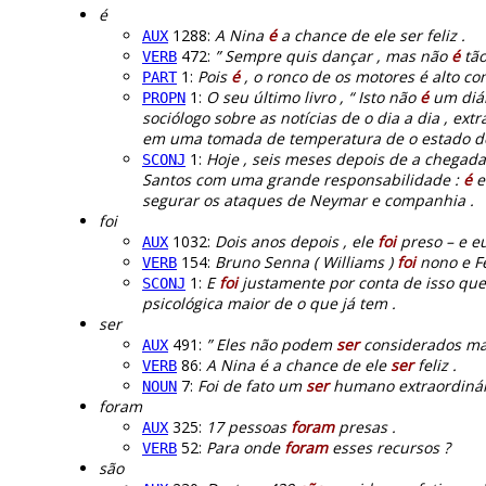
é
1288:
A Nina
é
a chance de ele ser feliz .
AUX
472:
” Sempre quis dançar , mas não
é
tão 
VERB
1:
Pois
é
, o ronco de os motores é alto c
PART
1:
O seu último livro , “ Isto não
é
um diár
PROPN
sociólogo sobre as notícias de o dia a dia , ext
em uma tomada de temperatura de o estado d
1:
Hoje , seis meses depois de a chegada
SCONJ
Santos com uma grande responsabilidade :
é
e
segurar os ataques de Neymar e companhia .
foi
1032:
Dois anos depois , ele
foi
preso – e e
AUX
154:
Bruno Senna ( Williams )
foi
nono e Fel
VERB
1:
E
foi
justamente por conta de isso qu
SCONJ
psicológica maior de o que já tem .
ser
491:
” Eles não podem
ser
considerados marg
AUX
86:
A Nina é a chance de ele
ser
feliz .
VERB
7:
Foi de fato um
ser
humano extraordinário
NOUN
foram
325:
17 pessoas
foram
presas .
AUX
52:
Para onde
foram
esses recursos ?
VERB
são