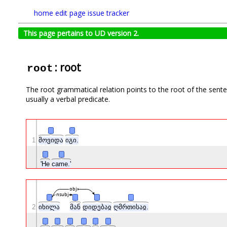
home
edit page
issue tracker
This page pertains to UD version 2.
: root
root
The root grammatical relation points to the root of the sente
usually a verbal predicate.
1
მოვიდა
იგი.
'He
came.'
obj
nsubj
2
იხილა
მან
დიდებაჲ
ღმრთისაჲ.