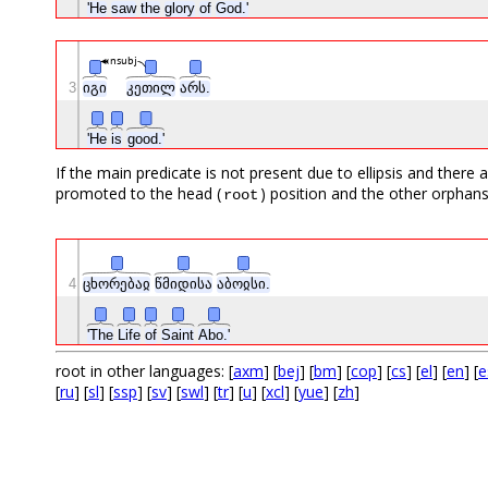
'He
saw
the
glory
of
God.'
nsubj
3
იგი
კეთილ
არს.
'He
is
good.'
If the main predicate is not present due to ellipsis and ther
promoted to the head (
) position and the other orphans
root
4
ცხორებაჲ
წმიდისა
აბოჲსი.
'The
Life
of
Saint
Abo.'
root in other languages: [
axm
] [
bej
] [
bm
] [
cop
] [
cs
] [
el
] [
en
] [
e
[
ru
] [
sl
] [
ssp
] [
sv
] [
swl
] [
tr
] [
u
] [
xcl
] [
yue
] [
zh
]