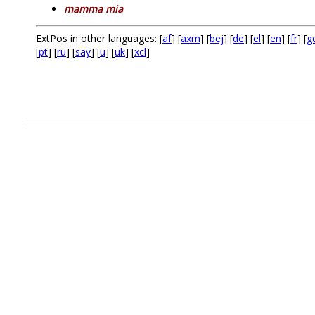
mamma mia
ExtPos in other languages: [
af
] [
axm
] [
bej
] [
de
] [
el
] [
en
] [
fr
] [
g
[
pt
] [
ru
] [
say
] [
u
] [
uk
] [
xcl
]
.