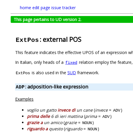
home
edit page
issue tracker
This page pertains to UD version 2.
: external POS
ExtPos
This feature indicates the effective UPOS of an expression w
In Italian, only heads of a
relation employ the feature,
fixed
is also used in the
SUD
framework.
ExtPos
: adposition-like expression
ADP
Examples
voglio un gatto
invece di
un cane
(
invece
=
)
ADV
prima delle
6 di ieri mattina
(
prima
=
)
ADV
grazie a
un amico
(
grazie
=
)
NOUN
riguardo a
questo
(
riguardo
=
)
NOUN