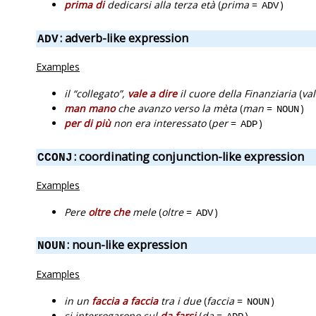
prima di
dedicarsi alla terza età
(
prima
=
)
ADV
: adverb-like expression
ADV
Examples
il “collegato”,
vale a dire
il cuore della Finanziaria
(
va
man mano
che avanzo verso la mèta
(
man
=
)
NOUN
per di più
non era interessato
(
per
=
)
ADP
: coordinating conjunction-like expression
CCONJ
Examples
Pere
oltre che
mele
(
oltre
=
)
ADV
: noun-like expression
NOUN
Examples
in un
faccia a faccia
tra i due
(
faccia
=
)
NOUN
si interrogarono sul
da farsi
(
da
=
)