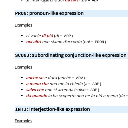
ADP
: pronoun-like expression
PRON
Examples
ci vuole
di più
(
di
=
)
ADP
noi altri
non siamo d’accordo
(
noi
=
)
PRON
: subordinating conjunction-like expression
SCONJ
Examples
anche se
è dura
(
anche
=
)
ADV
a meno che
non me lo chieda
(
a
=
)
ADP
salvo che
non si arrenda
(
salvo
=
)
ADP
da quando
lo ha scoperto non ne fa più a meno
(
da
: interjection-like expression
INTJ
Examples