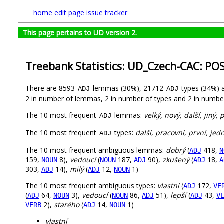
home
edit page
issue tracker
This page pertains to UD version 2.
Treebank Statistics: UD_Czech-CAC: PO
There are 8593
lemmas (30%), 21712
types (34%)
ADJ
ADJ
2 in number of lemmas, 2 in number of types and 2 in number
The 10 most frequent
lemmas:
velký, nový, další, jiný,
ADJ
The 10 most frequent
types:
další, pracovní, první, jed
ADJ
The 10 most frequent ambiguous lemmas:
dobrý
(
418,
ADJ
N
159,
8),
vedoucí
(
187,
90),
zkušený
(
18,
NOUN
NOUN
ADJ
ADJ
A
303,
14),
milý
(
12,
1)
ADJ
ADJ
NOUN
The 10 most frequent ambiguous types:
vlastní
(
172,
ADJ
VE
(
64,
3),
vedoucí
(
86,
51),
lepší
(
43,
ADJ
NOUN
NOUN
ADJ
ADJ
V
2),
starého
(
14,
1)
VERB
ADJ
NOUN
vlastní