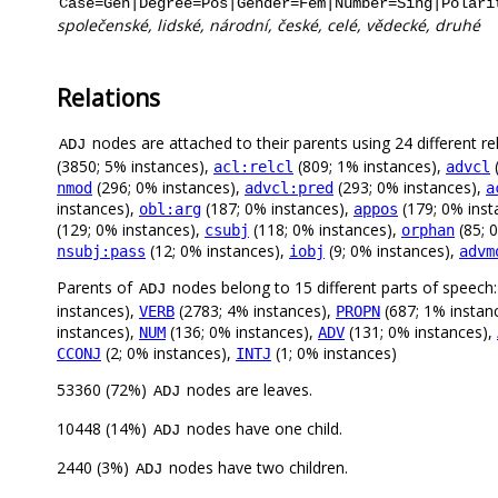
Case=Gen|Degree=Pos|Gender=Fem|Number=Sing|Polari
společenské, lidské, národní, české, celé, vědecké, druhé
Relations
nodes are attached to their parents using 24 different re
ADJ
(3850; 5% instances),
(809; 1% instances),
(
acl:relcl
advcl
(296; 0% instances),
(293; 0% instances),
nmod
advcl:pred
a
instances),
(187; 0% instances),
(179; 0% inst
obl:arg
appos
(129; 0% instances),
(118; 0% instances),
(85; 
csubj
orphan
(12; 0% instances),
(9; 0% instances),
nsubj:pass
iobj
advm
Parents of
nodes belong to 15 different parts of speech
ADJ
instances),
(2783; 4% instances),
(687; 1% instan
VERB
PROPN
instances),
(136; 0% instances),
(131; 0% instances),
NUM
ADV
(2; 0% instances),
(1; 0% instances)
CCONJ
INTJ
53360 (72%)
nodes are leaves.
ADJ
10448 (14%)
nodes have one child.
ADJ
2440 (3%)
nodes have two children.
ADJ