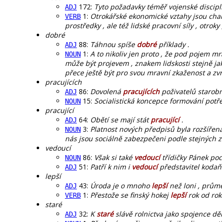
172:
Tyto požadavky téměř vojenské discipl
ADJ
1:
Otrokářské ekonomické vztahy jsou chara
VERB
prostředky , ale též lidské pracovní síly , otroky
dobré
88:
Táhnou spíše
dobré
příklady .
ADJ
1:
A to nikoliv jen proto , že pod pojem m
NOUN
může být projevem , znakem lidskosti stejně j
přece ještě být pro svou mravní zkaženost a zvr
pracujících
86:
Dovolená
pracujících
poživatelů starob
ADJ
15:
Socialistická koncepce formování pot
NOUN
pracující
64:
Obětí se mají stát
pracující
.
ADJ
3:
Platnost nových předpisů byla rozšířena 
NOUN
nás jsou sociálně zabezpečeni podle stejných z
vedoucí
86:
Však si také
vedoucí
třídičky Pánek poc
NOUN
51:
Patří k nim i
vedoucí
představitel kodaňs
ADJ
lepší
43:
Úroda je o mnoho
lepší
než loni , průmě
ADJ
1:
Přestože se finský hokej
lepší
rok od rok
VERB
staré
32:
K
staré
slávě rolnictva jako spojence děl
ADJ