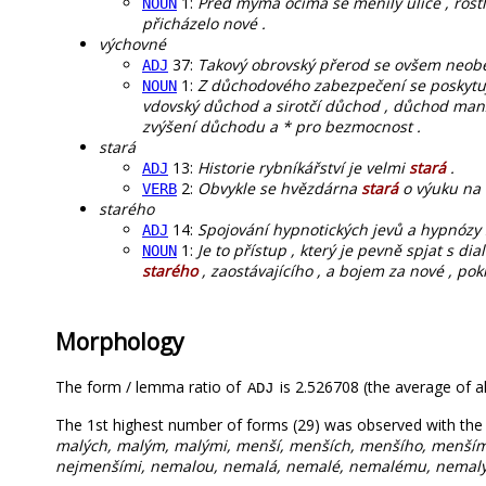
1:
Před mýma očima se měnily ulice , rostl
NOUN
přicházelo nové .
výchovné
37:
Takový obrovský přerod se ovšem neobe
ADJ
1:
Z důchodového zabezpečení se poskytují 
NOUN
vdovský důchod a sirotčí důchod , důchod manž
zvýšení důchodu a * pro bezmocnost .
stará
13:
Historie rybníkářství je velmi
stará
.
ADJ
2:
Obvykle se hvězdárna
stará
o výuku na n
VERB
starého
14:
Spojování hypnotických jevů a hypnózy
ADJ
1:
Je to přístup , který je pevně spjat s 
NOUN
starého
, zaostávajícího , a bojem za nové , pok
Morphology
The form / lemma ratio of
is 2.526708 (the average of al
ADJ
The 1st highest number of forms (29) was observed with th
malých, malým, malými, menší, menších, menšího, menším
nejmenšími, nemalou, nemalá, nemalé, nemalému, nemal