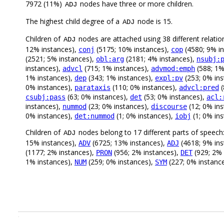
7972 (11%)
nodes have three or more children.
ADJ
The highest child degree of a
node is 15.
ADJ
Children of
nodes are attached using 38 different relatio
ADJ
12% instances),
(5175; 10% instances),
(4580; 9% i
conj
cop
(2521; 5% instances),
(2181; 4% instances),
obl:arg
nsubj:
instances),
(715; 1% instances),
(588; 1%
advcl
advmod:emph
1% instances),
(343; 1% instances),
(253; 0% in
dep
expl:pv
0% instances),
(110; 0% instances),
(
parataxis
advcl:pred
(63; 0% instances),
(53; 0% instances),
csubj:pass
det
acl:
instances),
(23; 0% instances),
(12; 0% in
nummod
discourse
0% instances),
(1; 0% instances),
(1; 0% in
det:nummod
iobj
Children of
nodes belong to 17 different parts of speech
ADJ
15% instances),
(6725; 13% instances),
(4618; 9% ins
ADV
ADJ
(1177; 2% instances),
(956; 2% instances),
(929; 2% 
PRON
DET
1% instances),
(259; 0% instances),
(227; 0% instanc
NUM
SYM
.