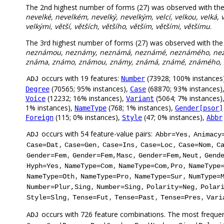
The 2nd highest number of forms (27) was observed with th
nevelké, nevelkém, nevelký, nevelkým, velcí, velkou, velká, 
velkými, větší, větších, většího, větším, většími, většímu
.
The 3rd highest number of forms (27) was observed with th
neznámou, neznámy, neznámá, neznámé, neznámého, n
známa, známo, známou, známy, známá, známé, známého,
occurs with 19 features:
(73928; 100% instances
Number
ADJ
(70565; 95% instances),
(68870; 93% instances)
Degree
Case
(12232; 16% instances),
(5064; 7% instances)
Voice
Variant
1% instances),
(768; 1% instances),
NameType
Gender[psor]
(115; 0% instances),
(47; 0% instances),
Foreign
Style
Abbr
occurs with 54 feature-value pairs:
,
ADJ
Abbr=Yes
Animacy
,
,
,
,
,
Case=Dat
Case=Gen
Case=Ins
Case=Loc
Case=Nom
C
,
,
,
Gender=Fem
Gender=Fem,Masc
Gender=Fem,Neut
Gend
,
,
,
Hyph=Yes
NameType=Com
NameType=Com,Pro
NameType
,
,
,
NameType=Oth
NameType=Pro
NameType=Sur
NumType=
,
,
,
Number=Plur,Sing
Number=Sing
Polarity=Neg
Polar
,
,
,
,
Style=Slng
Tense=Fut
Tense=Past
Tense=Pres
Vari
occurs with 726 feature combinations. The most frequen
ADJ