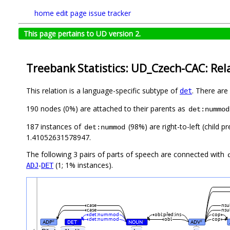
home
edit page
issue tracker
This page pertains to UD version 2.
Treebank Statistics: UD_Czech-CAC: Rel
This relation is a language-specific subtype of
. There are
det
190 nodes (0%) are attached to their parents as
det:nummod
187 instances of
(98%) are right-to-left (child 
det:nummod
1.41052631578947.
The following 3 pairs of parts of speech are connected with
-
(1; 1% instances).
ADJ
DET
case
nsu
case
nsu
det:nummod
obl:před:ins
cop
det:nummod
obl
cop
ADP
DET
NOUN
ADV
#
#
#
#