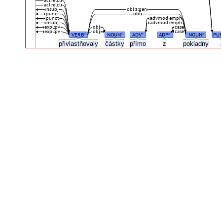
acl:relcl
acl:relcl
nsubj
obl:z:gen
punct
obl
punct
advmod:emph
nsubj
advmod:emph
expl:pv
obj
case
expl:pv
obj
case
VERB
NOUN
ADV
ADP
NOUN
PU
#
#
#
#
#
přivlastňovaly
částky
přímo
z
pokladny
.