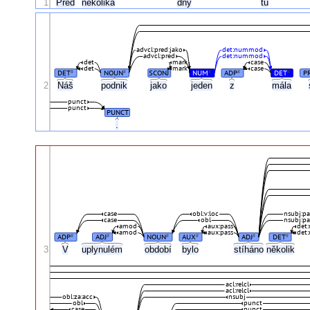
1
Před
několika
dny
tu
advcl:pred:jako
det:nummod
advcl:pred
det:nummod
det
mark
case
det
mark
case
DET
NOUN
SCONJ
NUM
ADP
DET
P
#
#
#
#
#
2
Náš
podnik
jako
jeden
z
mála
punct
punct
PUNCT
.
case
obl:v:loc
nsubj:pa
case
obl
nsubj:pa
amod
aux:pass
det
amod
aux:pass
det
ADP
ADJ
NOUN
AUX
ADJ
DET
#
#
#
#
#
#
3
V
uplynulém
období
bylo
stíháno
několik
acl:relcl
acl:relcl
obl:za:acc
nsubj
obl
punct
case
punct