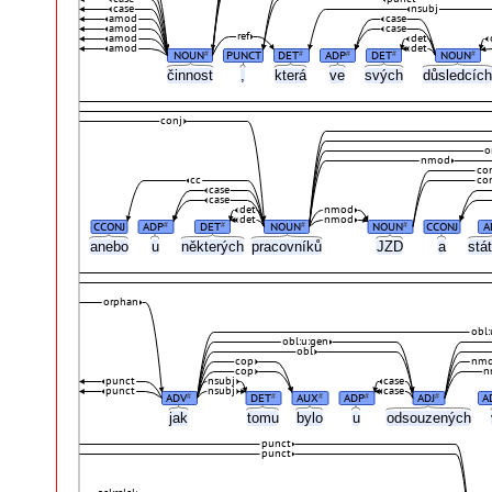
case
nsubj
amod
case
amod
case
ref
amod
det
amod
det
NOUN
PUNCT
DET
ADP
DET
NOUN
#
#
#
#
#
činnost
,
která
ve
svých
důsledcíc
conj
o
nmod
co
cc
co
case
case
det
nmod
det
nmod
CCONJ
ADP
DET
NOUN
NOUN
CCONJ
A
#
#
#
#
anebo
u
některých
pracovníků
JZD
a
stá
orphan
obl:
obl:u:gen
obl
cop
nmo
cop
n
punct
nsubj
case
punct
nsubj
case
ADV
DET
AUX
ADP
ADJ
A
#
#
#
#
#
jak
tomu
bylo
u
odsouzených
punct
punct