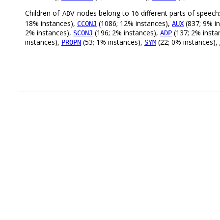
Children of
nodes belong to 16 different parts of speech
ADV
18% instances),
(1086; 12% instances),
(837; 9% i
CCONJ
AUX
2% instances),
(196; 2% instances),
(137; 2% insta
SCONJ
ADP
instances),
(53; 1% instances),
(22; 0% instances),
PROPN
SYM
.