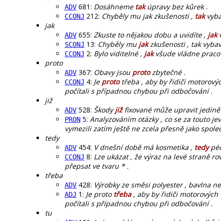
681:
Dosáhneme
tak
úpravy bez kůrek .
ADV
212:
Chyběly mu jak zkušenosti ,
tak
vyba
CCONJ
jak
655:
Zkuste to nějakou dobu a uvidíte ,
jak
v
ADV
13:
Chyběly mu
jak
zkušenosti , tak vybav
SCONJ
2:
Bylo viditelné ,
jak
všude vládne pracov
CCONJ
proto
367:
Obavy jsou
proto
zbytečné .
ADV
4:
Je
proto
třeba , aby by řidiči motorový
CCONJ
počítali s případnou chybou při odbočování .
již
528:
Škody
již
fixované může upravit jedině 
ADV
5:
Analyzováním otázky , co se za touto je
PRON
vymezili zatím ještě ne zcela přesně jako spole
tedy
454:
V dnešní době má kosmetika ,
tedy
péč
ADV
8:
Lze ukázat , že výraz na levé straně ro
CCONJ
přepsat ve tvaru * .
třeba
428:
Výrobky ze směsi polyester , bavlna n
ADV
1:
Je proto
třeba
, aby by řidiči motorových
ADJ
počítali s případnou chybou při odbočování .
tu