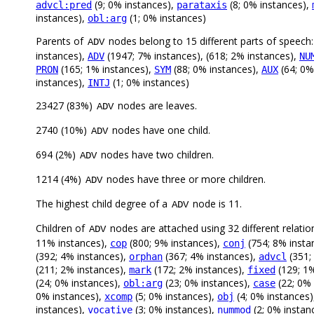
(9; 0% instances),
(8; 0% instances),
advcl:pred
parataxis
instances),
(1; 0% instances)
obl:arg
Parents of
nodes belong to 15 different parts of speech
ADV
instances),
(1947; 7% instances), (618; 2% instances),
ADV
NU
(165; 1% instances),
(88; 0% instances),
(64; 0%
PRON
SYM
AUX
instances),
(1; 0% instances)
INTJ
23427 (83%)
nodes are leaves.
ADV
2740 (10%)
nodes have one child.
ADV
694 (2%)
nodes have two children.
ADV
1214 (4%)
nodes have three or more children.
ADV
The highest child degree of a
node is 11.
ADV
Children of
nodes are attached using 32 different relatio
ADV
11% instances),
(800; 9% instances),
(754; 8% insta
cop
conj
(392; 4% instances),
(367; 4% instances),
(351;
orphan
advcl
(211; 2% instances),
(172; 2% instances),
(129; 1%
mark
fixed
(24; 0% instances),
(23; 0% instances),
(22; 0% 
obl:arg
case
0% instances),
(5; 0% instances),
(4; 0% instances
xcomp
obj
instances),
(3; 0% instances),
(2; 0% instan
vocative
nummod