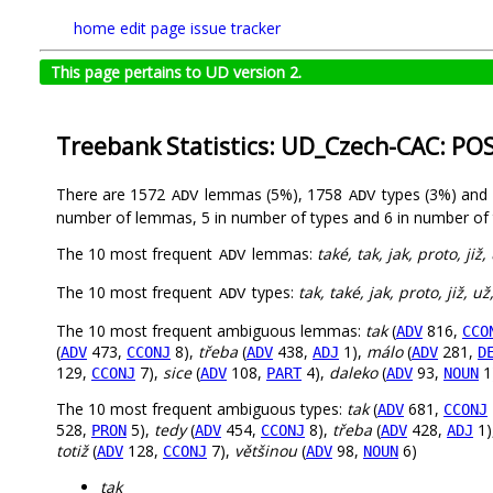
home
edit page
issue tracker
This page pertains to UD version 2.
Treebank Statistics: UD_Czech-CAC: PO
There are 1572
lemmas (5%), 1758
types (3%) and
ADV
ADV
number of lemmas, 5 in number of types and 6 in number of 
The 10 most frequent
lemmas:
také, tak, jak, proto, již
ADV
The 10 most frequent
types:
tak, také, jak, proto, již, u
ADV
The 10 most frequent ambiguous lemmas:
tak
(
816,
ADV
CCO
(
473,
8),
třeba
(
438,
1),
málo
(
281,
ADV
CCONJ
ADV
ADJ
ADV
D
129,
7),
sice
(
108,
4),
daleko
(
93,
1
CCONJ
ADV
PART
ADV
NOUN
The 10 most frequent ambiguous types:
tak
(
681,
ADV
CCONJ
528,
5),
tedy
(
454,
8),
třeba
(
428,
1)
PRON
ADV
CCONJ
ADV
ADJ
totiž
(
128,
7),
většinou
(
98,
6)
ADV
CCONJ
ADV
NOUN
tak