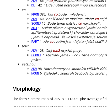
186:
Je
tu
problém poúrazových následků i 
ADV
42:
” Lidé nutně potřebují jinou skutečnost
DET
co
382:
Tak
co
bude , mládenci .
PRON
160:
V naší době se musíme udržet
co
nejdé
ADV
15:
Bude tomu měsíc ,
co
narukovali .
SCONJ
1:
Usilují přitom o vypracování jakési ontol
ADJ
zpřítomňovat společenský charakter ontologie t
, jemuž odpovídá , že lidská existence je souča
1:
Ale
co
, zatím jsem fejeton ještě stačil d
PART
totiž
128:
Olej
totiž
ucpává póry .
ADV
7:
Abstrahujeme - li od užitné hodnoty zbo
CCONJ
práce .
většinou
98:
Hidradenomy na spodních víčkách víd
ADV
6:
Výsledek , soudruh Svoboda byl zvolen
NOUN
Morphology
The form / lemma ratio of
is 1.118321 (the average of al
ADV