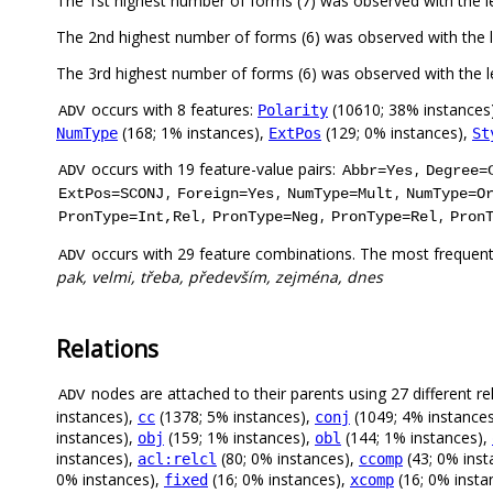
The 1st highest number of forms (7) was observed with the
The 2nd highest number of forms (6) was observed with the
The 3rd highest number of forms (6) was observed with the
occurs with 8 features:
(10610; 38% instances
Polarity
ADV
(168; 1% instances),
(129; 0% instances),
NumType
ExtPos
St
occurs with 19 feature-value pairs:
,
ADV
Abbr=Yes
Degree=
,
,
,
ExtPos=SCONJ
Foreign=Yes
NumType=Mult
NumType=O
,
,
,
PronType=Int,Rel
PronType=Neg
PronType=Rel
Pron
occurs with 29 feature combinations. The most frequent
ADV
pak, velmi, třeba, především, zejména, dnes
Relations
nodes are attached to their parents using 27 different re
ADV
instances),
(1378; 5% instances),
(1049; 4% instance
cc
conj
instances),
(159; 1% instances),
(144; 1% instances),
obj
obl
instances),
(80; 0% instances),
(43; 0% inst
acl:relcl
ccomp
0% instances),
(16; 0% instances),
(16; 0% insta
fixed
xcomp