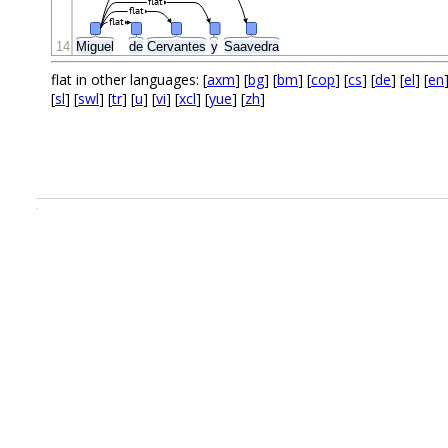
flat
flat
flat
14
Miguel
de
Cervantes
y
Saavedra
flat in other languages: [
axm
] [
bg
] [
bm
] [
cop
] [
cs
] [
de
] [
el
] [
en
[
sl
] [
swl
] [
tr
] [
u
] [
vi
] [
xcl
] [
yue
] [
zh
]
.