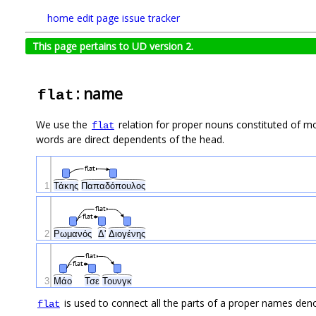
home
edit page
issue tracker
This page pertains to UD version 2.
: name
flat
We use the
relation for proper nouns constituted of mo
flat
words are direct dependents of the head.
flat
1
Τάκης
Παπαδόπουλος
flat
flat
2
Ρωμανός
Δ'
Διογένης
flat
flat
3
Μάο
Τσε
Τουνγκ
is used to connect all the parts of a proper names den
flat