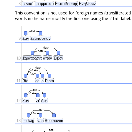
8
Γενική
Γραμματεία
Εκπαίδευσης
Ενηλίκων
This convention is not used for foreign names (transliterated or
words in the name modify the first one using the
label.
flat
flat
9
Σαν
Σεμπαστιάν
flat
flat
10
Στράτφορντ
απόν
Έιβον
flat
flat
flat
11
Río
de
la
Plata
flat
flat
12
Ζαν
ντ'
Αρκ
flat
flat
13
Ludwig
van
Beethoven
flat