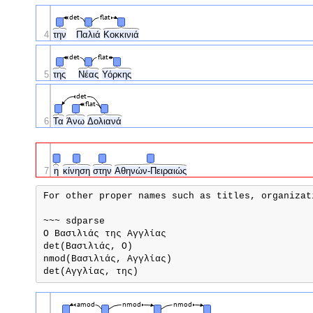
det
flat
4
την
Παλιά
Κοκκινιά
det
flat
5
της
Νέας
Υόρκης
det
flat
6
Τα
Άνω
Δολιανά
7
η
κίνηση
στην
Αθηνών-Πειραιώς
For other proper names such as titles, organizat
~~~ sdparse

Ο Βασιλιάς της Αγγλίας

det(Βασιλιάς, Ο)

nmod(Βασιλιάς, Αγγλίας)

amod
nmod
nmod