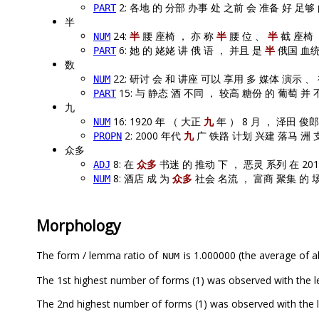
2: 各地 的 分部 办事 处 之前 会 准备 好 足够
PART
半
24:
半
腰 座椅 ， 亦 称
半
腰 位 、
半
截 座椅 
NUM
6: 她 的 姥姥 讲 俄 语 ， 并且 是
半
俄国 血
PART
数
22: 研讨 会 和 讲座 可以 享用 多 媒体 演示 、
NUM
15: 与 静态 酒 不同 ， 较高 糖份 的 葡萄 并
PART
九
16: 1920 年 （ 大正
九
年 ） 8 月 ， 泽田 俊
NUM
2: 2000 年代
九
广 铁路 计划 兴建 落马 洲 
PROPN
众多
8: 在
众多
书迷 的 推动 下 ， 恶灵 系列 在 2010 
ADJ
8: 酒店 成 为
众多
社会 名流 ， 富商 聚集 的 
NUM
Morphology
The form / lemma ratio of
is 1.000000 (the average of al
NUM
The 1st highest number of forms (1) was observed with the l
The 2nd highest number of forms (1) was observed with the 