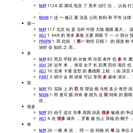
1124: 其 测试 包含 了 美术 治疗 法 ， 认知 
NUM
。
1: 这
一
修正 案 涉及 公民 权利 和 平等 法律 
NOUN
第一
117: 北京 站 是 当时 中国 大陆 规模 最大 、 
NUM
1: KKR 的 资本 募集 主要 局限 于 一 小 部分 
ADJ
1: 而 此前 《
第一
财经 日报 》 的 报道 称 
PROPN
油价 会 如此 之 高 。
多
83: 而且 学校 的 伙食 和 住宿 条件 也
多
年 遭
NUM
28: 近年 来 ， 肯亚 女子 长 距离 田径 项目 也
ADV
16: 后来 卡通 造型 的 桑德斯 上校 （ 由 演员 R
ADJ
3: 研讨 会 和 讲座 可以 享用
多
媒体 演示 、 
PART
双
35: 实际 上 的
双
筒 望远 镜 当然 多少 有些 误
NUM
1: 而 复写 眼 持有 者 因为 这
双
特殊 的 眼睛 
NOUN
倍 。
很多
33: 由于 这次 失事 原因 涉及
很多
敏感 的 争议
NUM
4: 在
很多
城市 ， 罗素 被 扣上 异端 的 帽子 ，
ADJ
单
26: 一般 来 说 ， 同 一 款 间格 的
单
边 单位 
NUM