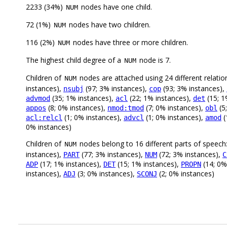
2233 (34%)
nodes have one child.
NUM
72 (1%)
nodes have two children.
NUM
116 (2%)
nodes have three or more children.
NUM
The highest child degree of a
node is 7.
NUM
Children of
nodes are attached using 24 different relatio
NUM
instances),
(97; 3% instances),
(93; 3% instances),
nsubj
cop
(35; 1% instances),
(22; 1% instances),
(15; 1
advmod
acl
det
(8; 0% instances),
(7; 0% instances),
(5
appos
nmod:tmod
obl
(1; 0% instances),
(1; 0% instances),
(
acl:relcl
advcl
amod
0% instances)
Children of
nodes belong to 16 different parts of speech
NUM
instances),
(77; 3% instances),
(72; 3% instances),
PART
NUM
C
(17; 1% instances),
(15; 1% instances),
(14; 0%
ADP
DET
PROPN
instances),
(3; 0% instances),
(2; 0% instances)
ADJ
SCONJ