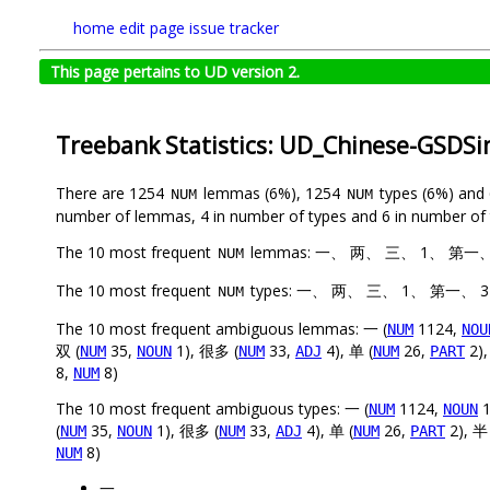
home
edit page
issue tracker
This page pertains to UD version 2.
Treebank Statistics: UD_Chinese-GSDS
There are 1254
lemmas (6%), 1254
types (6%) and
NUM
NUM
number of lemmas, 4 in number of types and 6 in number of 
The 10 most frequent
lemmas: 一、 两、 三、 1、 第一、 
NUM
The 10 most frequent
types: 一、 两、 三、 1、 第一、 3
NUM
The 10 most frequent ambiguous lemmas: 一 (
1124,
NUM
NOU
双 (
35,
1), 很多 (
33,
4), 单 (
26,
2),
NUM
NOUN
NUM
ADJ
NUM
PART
8,
8)
NUM
The 10 most frequent ambiguous types: 一 (
1124,
1
NUM
NOUN
(
35,
1), 很多 (
33,
4), 单 (
26,
2), 半 
NUM
NOUN
NUM
ADJ
NUM
PART
8)
NUM
一