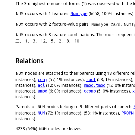
The 3rd highest number of forms (1) was observed with the l
occurs with 1 features:
(6658; 100% instances)
NumType
NUM
occurs with 2 feature-value pairs:
,
NUM
NumType=Card
NumT
occurs with 3 feature combinations. The most frequent 
NUM
三、 1、 3、 12、 5、 2、 8、 10
Relations
nodes are attached to their parents using 18 different re
NUM
instances),
(57; 1% instances),
(53; 1% instances),
conj
root
instances),
(12; 0% instances),
(12; 0% instan
acl
nmod:tmod
instances),
(6; 0% instances),
(5; 0% instances),
amod
ccomp
x
instances)
Parents of
nodes belong to 9 different parts of speech:
NUM
instances),
(72; 1% instances), (53; 1% instances),
NUM
PROPN
instances)
4238 (64%)
nodes are leaves.
NUM