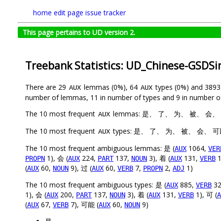
home
edit page
issue tracker
This page pertains to UD version 2.
Treebank Statistics: UD_Chinese-GSDS
There are 29
lemmas (0%), 64
types (0%) and 389
AUX
AUX
number of lemmas, 11 in number of types and 9 in number o
The 10 most frequent
lemmas: 是、 了、 为、 被、 会
AUX
The 10 most frequent
types: 是、 了、 为、 被、 会、
AUX
The 10 most frequent ambiguous lemmas: 是 (
1064,
AUX
VER
1), 会 (
224,
137,
3), 着 (
131,
1
PROPN
AUX
PART
NOUN
AUX
VERB
(
60,
9), 过 (
60,
7,
2,
1)
AUX
NOUN
AUX
VERB
PROPN
ADJ
The 10 most frequent ambiguous types: 是 (
885,
32
AUX
VERB
1), 会 (
200,
137,
3), 着 (
131,
1), 可 (
AUX
PART
NOUN
AUX
VERB
A
(
67,
7), 可能 (
60,
9)
AUX
VERB
AUX
NOUN