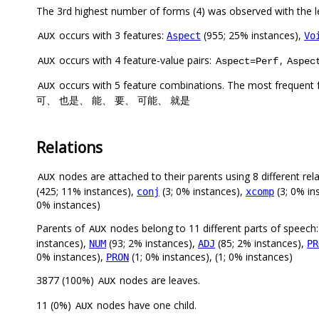
The 3rd highest number of forms (4) was observed with t
occurs with 3 features:
(955; 25% instances),
Aspect
Vo
AUX
occurs with 4 feature-value pairs:
,
AUX
Aspect=Perf
Aspec
occurs with 5 feature combinations. The most frequent 
AUX
可、 也是、 能、 要、 可能、 就是
Relations
nodes are attached to their parents using 8 different rel
AUX
(425; 11% instances),
(3; 0% instances),
(3; 0% in
conj
xcomp
0% instances)
Parents of
nodes belong to 11 different parts of speech
AUX
instances),
(93; 2% instances),
(85; 2% instances),
NUM
ADJ
PR
0% instances),
(1; 0% instances), (1; 0% instances)
PRON
3877 (100%)
nodes are leaves.
AUX
11 (0%)
nodes have one child.
AUX