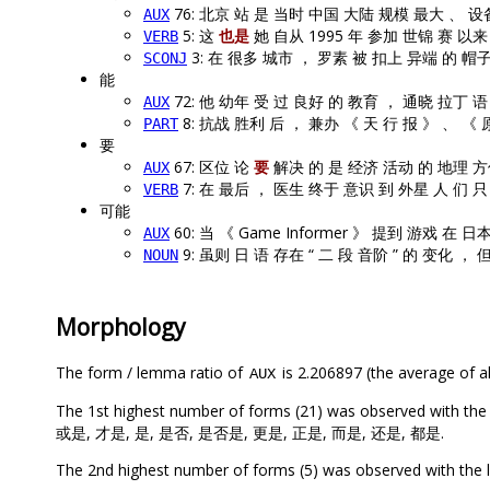
76: 北京 站 是 当时 中国 大陆 规模 最大 、 
AUX
5: 这
也是
她 自从 1995 年 参加 世锦 赛 以来
VERB
3: 在 很多 城市 ， 罗素 被 扣上 异端 的 帽子
SCONJ
能
72: 他 幼年 受 过 良好 的 教育 ， 通晓 拉丁 
AUX
8: 抗战 胜利 后 ， 兼办 《 天 行 报 》 、 《
PART
要
67: 区位 论
要
解决 的 是 经济 活动 的 地理 方
AUX
7: 在 最后 ， 医生 终于 意识 到 外星 人 们 
VERB
可能
60: 当 《 Game Informer 》 提到 游戏 在 
AUX
9: 虽则 日 语 存在 “ 二 段 音阶 ” 的 变化 ，
NOUN
Morphology
The form / lemma ratio of
is 2.206897 (the average of al
AUX
The 1st highest number of forms (21) was observed w
或是, 才是, 是, 是否, 是否是, 更是, 正是, 而是, 还是, 都是.
The 2nd highest number of forms (5) was observed with 