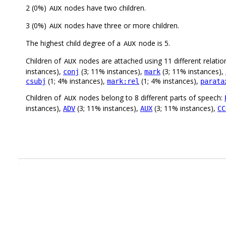
2 (0%)
nodes have two children.
AUX
3 (0%)
nodes have three or more children.
AUX
The highest child degree of a
node is 5.
AUX
Children of
nodes are attached using 11 different relatio
AUX
instances),
(3; 11% instances),
(3; 11% instances),
conj
mark
(1; 4% instances),
(1; 4% instances),
csubj
mark:rel
parata
Children of
nodes belong to 8 different parts of speech:
AUX
instances),
(3; 11% instances),
(3; 11% instances),
ADV
AUX
CC
.