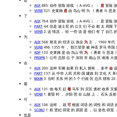
是
885: 动作 冒险 游戏 （ A-AVG ） ：
是
冒险 游
AUX
321: 史莱姆
是
由 鸟山 明 为 《 勇者 斗 恶龙 
VERB
了
764: 动作 冒险 游戏 （ A-AVG ） ： 是 冒险
AUX
44: 但是 迪士尼 的 公主 们 不会 都 太 局限 
PART
2: 这 情况 ， 轻 一些 说 是 他们 有 了 自己 
VERB
为
568: 努克 的 经济 以 渔业
为
主 ， 1960 年代
AUX
496: 1355 年 ， 勃兰登堡 被 神圣 罗马 帝
VERB
133: 史莱姆 是 由 鸟山 明
为
《 勇者 斗 恶龙 》
ADP
1: 公司 总部 位 于 深圳 市 南山 区 南海 大道
PROPN
会
200: 这种 车辆 如果 归 私人 拥有 ， 多半
会
设
AUX
137: 从 中华 人民 共和 国 建政 到 文化 大 
PART
3: 当时 关东 州 的 5 个 行政 区 总共 辖有 20 
NOUN
着
131: 他 每天 赶
着
马车 到 灾区 逐村 收养 灾童 
AUX
1: 黄昏 时 ， 夕阳 照 在 山脉 上 ， 石头 反射
VERB
可
106: 这样 ， 就
可
根据 词语 的 词性 和 词语 的
AUX
1: 权 贤妃 得宠 的 原因 是 ， 以 姿色 得宠
SCONJ
也是