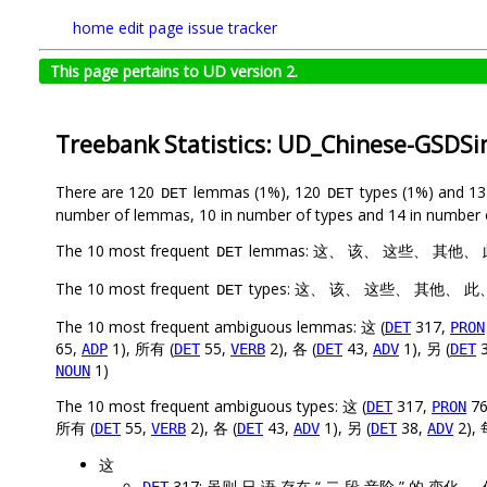
home
edit page
issue tracker
This page pertains to UD version 2.
Treebank Statistics: UD_Chinese-GSDS
There are 120
lemmas (1%), 120
types (1%) and 1
DET
DET
number of lemmas, 10 in number of types and 14 in number 
The 10 most frequent
lemmas: 这、 该、 这些、 其他、
DET
The 10 most frequent
types: 这、 该、 这些、 其他、 
DET
The 10 most frequent ambiguous lemmas: 这 (
317,
DET
PRON
65,
1), 所有 (
55,
2), 各 (
43,
1), 另 (
3
ADP
DET
VERB
DET
ADV
DET
1)
NOUN
The 10 most frequent ambiguous types: 这 (
317,
76
DET
PRON
所有 (
55,
2), 各 (
43,
1), 另 (
38,
2), 
DET
VERB
DET
ADV
DET
ADV
这
317: 虽则 日 语 存在 “ 二 段 音阶 ” 的 变化 ，