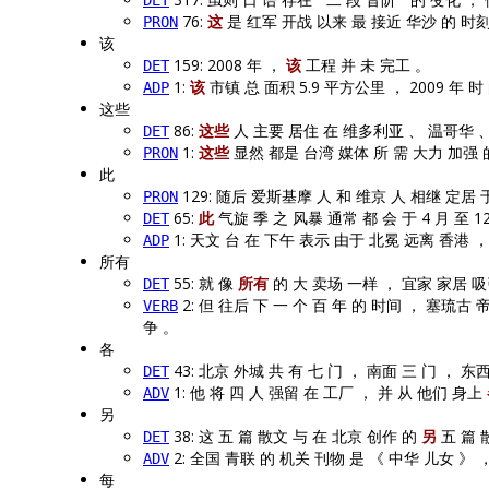
DET
76:
这
是 红军 开战 以来 最 接近 华沙 的 时刻
PRON
该
159: 2008 年 ，
该
工程 并 未 完工 。
DET
1:
该
市镇 总 面积 5.9 平方公里 ， 2009 年 时 
ADP
这些
86:
这些
人 主要 居住 在 维多利亚 、 温哥华 
DET
1:
这些
显然 都是 台湾 媒体 所 需 大力 加强 
PRON
此
129: 随后 爱斯基摩 人 和 维京 人 相继 定居 
PRON
65:
此
气旋 季 之 风暴 通常 都 会 于 4 月 至 1
DET
1: 天文 台 在 下午 表示 由于 北冕 远离 香港 
ADP
所有
55: 就 像
所有
的 大 卖场 一样 ， 宜家 家居 吸
DET
2: 但 往后 下 一 个 百 年 的 时间 ， 塞琉
VERB
争 。
各
43: 北京 外城 共 有 七 门 ， 南面 三 门 ， 东
DET
1: 他 将 四 人 强留 在 工厂 ， 并 从 他们 身上
ADV
另
38: 这 五 篇 散文 与 在 北京 创作 的
另
五 篇 
DET
2: 全国 青联 的 机关 刊物 是 《 中华 儿女 》 
ADV
每