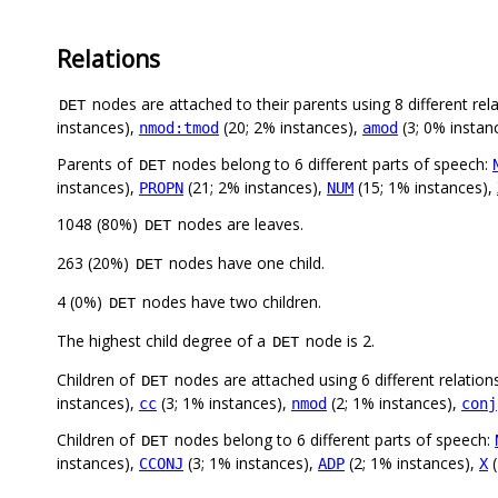
Relations
nodes are attached to their parents using 8 different rel
DET
instances),
(20; 2% instances),
(3; 0% instan
nmod:tmod
amod
Parents of
nodes belong to 6 different parts of speech:
DET
instances),
(21; 2% instances),
(15; 1% instances),
PROPN
NUM
1048 (80%)
nodes are leaves.
DET
263 (20%)
nodes have one child.
DET
4 (0%)
nodes have two children.
DET
The highest child degree of a
node is 2.
DET
Children of
nodes are attached using 6 different relation
DET
instances),
(3; 1% instances),
(2; 1% instances),
cc
nmod
conj
Children of
nodes belong to 6 different parts of speech:
DET
instances),
(3; 1% instances),
(2; 1% instances),
(
CCONJ
ADP
X