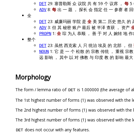
29: 塞普勒斯 众 议院 共 有 59 个 议席 ，
每
5
DET
8:
每
出 一 题 ， 探长 会 指定 任 一 参赛 者 回
ADV
全
23: 威廉玛丽 学院 是
全
美 第二 历史 悠久 的 
DET
3: 但 其 秘密 账户 最后 被 半泽 查获 ， 资产
ADV
1:
全
琮 为人 恭顺 ， 善 于 对 人 婉转 地 作
PROPN
整个
23: 虽然 西克索 人 只 统治 埃及 的 北部 ， 但
DET
1: 它 是 一 个 松散 的 宗教 传统 ， 重视 宗
NOUN
远 影响 ， 其中 以 对 佛教 与 印度 教 的 影响 最大
Morphology
The form / lemma ratio of
is 1.000000 (the average of al
DET
The 1st highest number of forms (1) was observed with the 
The 2nd highest number of forms (1) was observed with the
The 3rd highest number of forms (1) was observed with the 
does not occur with any features.
DET