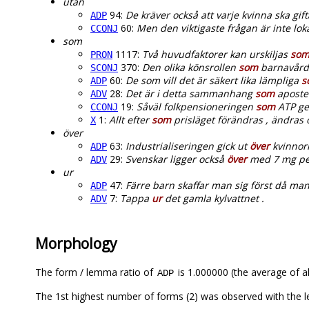
utan
94:
De kräver också att varje kvinna ska gif
ADP
60:
Men den viktigaste frågan är inte lo
CCONJ
som
1117:
Två huvudfaktorer kan urskiljas
so
PRON
370:
Den olika könsrollen
som
barnavårda
SCONJ
60:
De som vill det är säkert lika lämpliga
s
ADP
28:
Det är i detta sammanhang
som
apostel
ADV
19:
Såväl folkpensioneringen
som
ATP ger
CCONJ
1:
Allt efter
som
prisläget förändras , ändras 
X
över
63:
Industrialiseringen gick ut
över
kvinnor
ADP
29:
Svenskar ligger också
över
med 7 mg per
ADV
ur
47:
Färre barn skaffar man sig först då ma
ADP
7:
Tappa
ur
det gamla kylvattnet .
ADV
Morphology
The form / lemma ratio of
is 1.000000 (the average of al
ADP
The 1st highest number of forms (2) was observed with the 