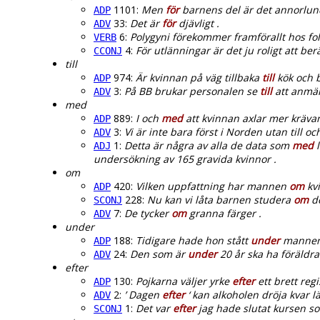
1101:
Men
för
barnens del är det annorlun
ADP
33:
Det är
för
djävligt .
ADV
6:
Polygyni förekommer framförallt hos fo
VERB
4:
För utlänningar är det ju roligt att ber
CCONJ
till
974:
Är kvinnan på väg tillbaka
till
kök och 
ADP
3:
På BB brukar personalen se
till
att anmäla
ADV
med
889:
I och
med
att kvinnan axlar mer krävan
ADP
3:
Vi är inte bara först i Norden utan till o
ADV
1:
Detta är några av alla de data som
med
l
ADJ
undersökning av 165 gravida kvinnor .
om
420:
Vilken uppfattning har mannen
om
kvi
ADP
228:
Nu kan vi låta barnen studera
om
do
SCONJ
7:
De tycker
om
granna färger .
ADV
under
188:
Tidigare hade hon stått
under
mannens
ADP
24:
Den som är
under
20 år ska ha föräldrar
ADV
efter
130:
Pojkarna väljer yrke
efter
ett brett regi
ADP
2:
’ Dagen
efter
‘ kan alkoholen dröja kvar l
ADV
1:
Det var
efter
jag hade slutat kursen som
SCONJ