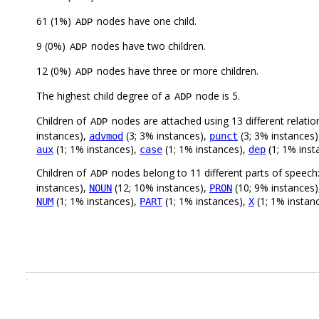
61 (1%)
nodes have one child.
ADP
9 (0%)
nodes have two children.
ADP
12 (0%)
nodes have three or more children.
ADP
The highest child degree of a
node is 5.
ADP
Children of
nodes are attached using 13 different relatio
ADP
instances),
(3; 3% instances),
(3; 3% instances
advmod
punct
(1; 1% instances),
(1; 1% instances),
(1; 1% inst
aux
case
dep
Children of
nodes belong to 11 different parts of speech
ADP
instances),
(12; 10% instances),
(10; 9% instances
NOUN
PRON
(1; 1% instances),
(1; 1% instances),
(1; 1% instan
NUM
PART
X
.