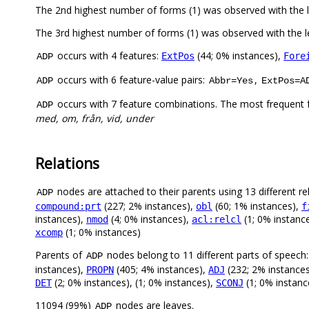
The 2nd highest number of forms (1) was observed with the
The 3rd highest number of forms (1) was observed with the l
occurs with 4 features:
(44; 0% instances),
ExtPos
Fore
ADP
occurs with 6 feature-value pairs:
,
ADP
Abbr=Yes
ExtPos=A
occurs with 7 feature combinations. The most frequent 
ADP
med, om, från, vid, under
Relations
nodes are attached to their parents using 13 different re
ADP
(227; 2% instances),
(60; 1% instances),
compound:prt
obl
f
instances),
(4; 0% instances),
(1; 0% instanc
nmod
acl:relcl
(1; 0% instances)
xcomp
Parents of
nodes belong to 11 different parts of speech
ADP
instances),
(405; 4% instances),
(232; 2% instance
PROPN
ADJ
(2; 0% instances), (1; 0% instances),
(1; 0% instanc
DET
SCONJ
11094 (99%)
nodes are leaves.
ADP