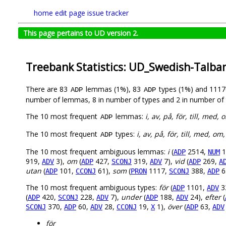
home
edit page
issue tracker
This page pertains to UD version 2.
Treebank Statistics: UD_Swedish-Talba
There are 83
lemmas (1%), 83
types (1%) and 111
ADP
ADP
number of lemmas, 8 in number of types and 2 in number of 
The 10 most frequent
lemmas:
i, av, på, för, till, med,
ADP
The 10 most frequent
types:
i, av, på, för, till, med, om
ADP
The 10 most frequent ambiguous lemmas:
i
(
2514,
1
ADP
NUM
919,
3),
om
(
427,
319,
7),
vid
(
269,
ADV
ADP
SCONJ
ADV
ADP
A
utan
(
101,
61),
som
(
1117,
388,
6
ADP
CCONJ
PRON
SCONJ
ADP
The 10 most frequent ambiguous types:
för
(
1101,
3
ADP
ADV
(
420,
228,
7),
under
(
188,
24),
efter
(
ADP
SCONJ
ADV
ADP
ADV
370,
60,
28,
19,
1),
över
(
63,
SCONJ
ADP
ADV
CCONJ
X
ADP
ADV
för