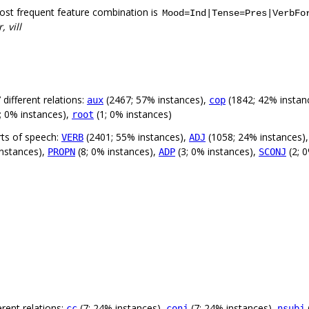
ost frequent feature combination is
Mood=Ind|Tense=Pres|VerbFo
 vill
different relations:
(2467; 57% instances),
(1842; 42% instan
aux
cop
; 0% instances),
(1; 0% instances)
root
rts of speech:
(2401; 55% instances),
(1058; 24% instances)
VERB
ADJ
instances),
(8; 0% instances),
(3; 0% instances),
(2; 
PROPN
ADP
SCONJ
rent relations:
(7; 24% instances),
(7; 24% instances),
cc
conj
nsubj