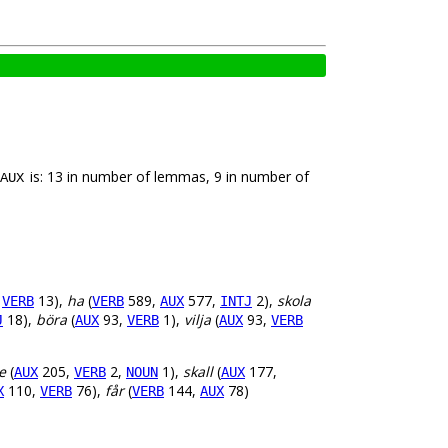
is: 13 in number of lemmas, 9 in number of
AUX
,
13),
ha
(
589,
577,
2),
skola
VERB
VERB
AUX
INTJ
18),
böra
(
93,
1),
vilja
(
93,
J
AUX
VERB
AUX
VERB
e
(
205,
2,
1),
skall
(
177,
AUX
VERB
NOUN
AUX
110,
76),
får
(
144,
78)
X
VERB
VERB
AUX