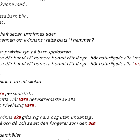
kvinna med .
sa barn blir .
t .
 haft sedan urminnes tider .
annen om kvinnans ‘ rätta plats ‘ i hemmet ?
r praktisk syn på barnuppfostran .
ch där har vi väl numera hunnit rätt långt - hör naturligtvis alla ‘ m
h där har vi väl numera hunnit rätt långt - hör naturligtvis alla ‘
må
jon barn till skolan .
ra
pessimistisk .
utta , låt
vara
det extremaste av alla .
 tvivelaktig
vara
.
 kvinna
ska
gifta sig nära nog utan undantag .
å och då och se att den fungerar som den
ska
.
 samhället .