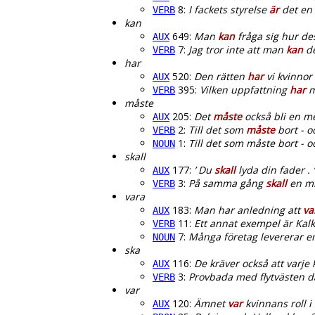
8:
I fackets styrelse
är
det en 
VERB
kan
649:
Man
kan
fråga sig hur des
AUX
7:
Jag tror inte att man
kan
de
VERB
har
520:
Den rätten
har
vi kvinnor
AUX
395:
Vilken uppfattning
har
m
VERB
måste
205:
Det
måste
också bli en me
AUX
2:
Till det som
måste
bort - o
VERB
1:
Till det som måste bort - oc
NOUN
skall
177:
’ Du
skall
lyda din fader . ‘
AUX
3:
På samma gång
skall
en mil
VERB
vara
183:
Man har anledning att
va
AUX
11:
Ett annat exempel är Kalk
VERB
7:
Många företag levererar en
NOUN
ska
116:
De kräver också att varje
AUX
3:
Provbada med flytvästen d
VERB
var
120:
Ämnet
var
kvinnans roll i
AUX