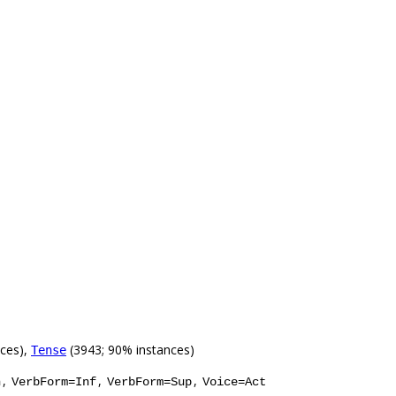
nces),
(3943; 90% instances)
Tense
,
,
,
n
VerbForm=Inf
VerbForm=Sup
Voice=Act