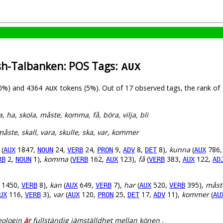
sh-Talbanken: POS Tags:
AUX
(0%) and 4364
tokens (5%). Out of 17 observed tags, the rank of
AUX
, ha, skola, måste, komma, få, böra, vilja, bli
måste, skall, vara, skulle, ska, var, kommer
(
1847,
24,
24,
9,
8,
8),
kunna
(
786
AUX
NOUN
VERB
PRON
ADV
DET
AUX
2,
1),
komma
(
162,
123),
få
(
383,
122,
RB
NOUN
VERB
AUX
VERB
AUX
AD
1450,
8),
kan
(
649,
7),
har
(
520,
395),
måst
VERB
AUX
VERB
AUX
VERB
116,
3),
var
(
120,
25,
17,
11),
kommer
(
UX
VERB
AUX
PRON
DET
ADV
AU
eologin
är
fullständig jämställdhet mellan könen .