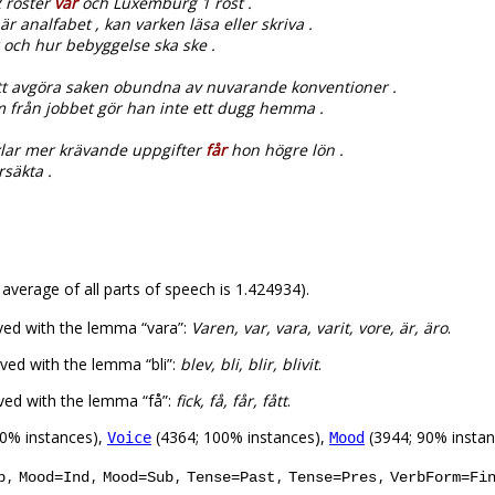
2 röster
var
och Luxemburg 1 röst .
r analfabet , kan varken läsa eller skriva .
 och hur bebyggelse ska ske .
t avgöra saken obundna av nuvarande konventioner .
från jobbet gör han inte ett dugg hemma .
xlar mer krävande uppgifter
får
hon högre lön .
säkta .
 average of all parts of speech is 1.424934).
ved with the lemma “vara”:
Varen, var, vara, varit, vore, är, äro
.
ved with the lemma “bli”:
blev, bli, blir, blivit
.
ved with the lemma “få”:
fick, få, får, fått
.
0% instances),
(4364; 100% instances),
(3944; 90% insta
Voice
Mood
,
,
,
,
,
p
Mood=Ind
Mood=Sub
Tense=Past
Tense=Pres
VerbForm=Fi