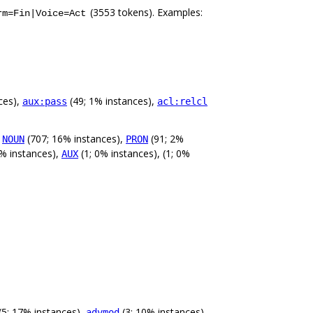
(3553 tokens). Examples:
rm=Fin|Voice=Act
ces),
(49; 1% instances),
aux:pass
acl:relcl
,
(707; 16% instances),
(91; 2%
NOUN
PRON
0% instances),
(1; 0% instances), (1; 0%
AUX
(5; 17% instances),
(3; 10% instances),
advmod