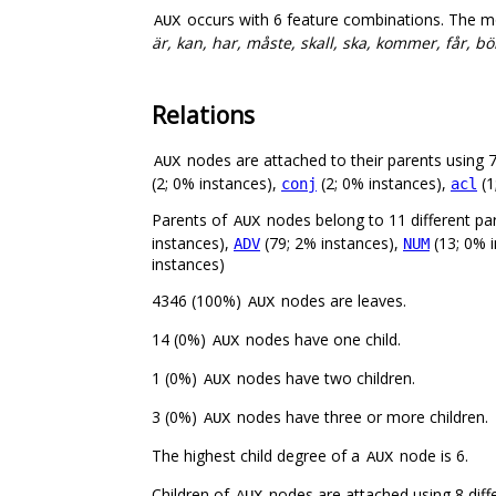
occurs with 6 feature combinations. The m
AUX
är, kan, har, måste, skall, ska, kommer, får, bör,
Relations
nodes are attached to their parents using 7 
AUX
(2; 0% instances),
(2; 0% instances),
(1
conj
acl
Parents of
nodes belong to 11 different pa
AUX
instances),
(79; 2% instances),
(13; 0% 
ADV
NUM
instances)
4346 (100%)
nodes are leaves.
AUX
14 (0%)
nodes have one child.
AUX
1 (0%)
nodes have two children.
AUX
3 (0%)
nodes have three or more children.
AUX
The highest child degree of a
node is 6.
AUX
Children of
nodes are attached using 8 diffe