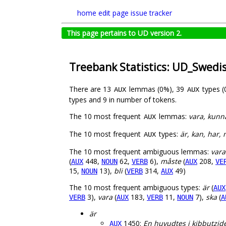
home
edit page
issue tracker
This page pertains to UD version 2.
Treebank Statistics: UD_Swedi
There are 13
lemmas (0%), 39
types 
AUX
AUX
types and 9 in number of tokens.
The 10 most frequent
lemmas:
vara, kunna
AUX
The 10 most frequent
types:
är, kan, har, 
AUX
The 10 most frequent ambiguous lemmas:
vara
(
448,
62,
6),
måste
(
208,
AUX
NOUN
VERB
AUX
VE
15,
13),
bli
(
314,
49)
NOUN
VERB
AUX
The 10 most frequent ambiguous types:
är
(
AUX
3),
vara
(
183,
11,
7),
ska
(
VERB
AUX
VERB
NOUN
A
är
1450:
En huvudtes i kibbutzid
AUX