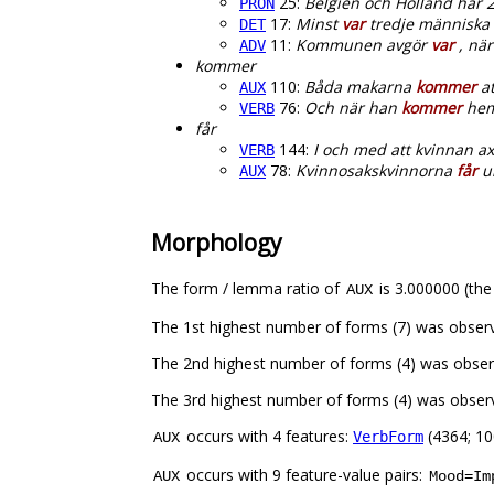
25:
Belgien och Holland har 
PRON
17:
Minst
var
tredje människa ä
DET
11:
Kommunen avgör
var
, när
ADV
kommer
110:
Båda makarna
kommer
at
AUX
76:
Och när han
kommer
hem 
VERB
får
144:
I och med att kvinnan a
VERB
78:
Kvinnosakskvinnorna
får
ur
AUX
Morphology
The form / lemma ratio of
is 3.000000 (the
AUX
The 1st highest number of forms (7) was obser
The 2nd highest number of forms (4) was obser
The 3rd highest number of forms (4) was obser
occurs with 4 features:
(4364; 10
VerbForm
AUX
occurs with 9 feature-value pairs:
AUX
Mood=Im