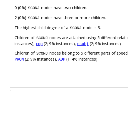
0 (0%)
nodes have two children.
SCONJ
2 (0%)
nodes have three or more children.
SCONJ
The highest child degree of a
node is 3.
SCONJ
Children of
nodes are attached using 5 different relat
SCONJ
instances),
(2; 9% instances),
(2; 9% instances)
cop
nsubj
Children of
nodes belong to 5 different parts of speec
SCONJ
(2; 9% instances),
(1; 4% instances)
PRON
ADP
.