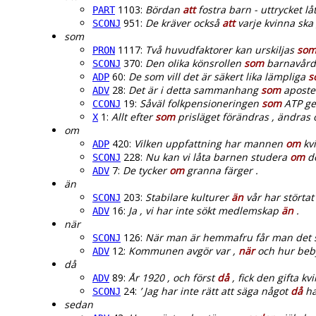
1103:
Bördan
att
fostra barn - uttrycket låt
PART
951:
De kräver också
att
varje kvinna ska 
SCONJ
som
1117:
Två huvudfaktorer kan urskiljas
so
PRON
370:
Den olika könsrollen
som
barnavårda
SCONJ
60:
De som vill det är säkert lika lämpliga
s
ADP
28:
Det är i detta sammanhang
som
apostel
ADV
19:
Såväl folkpensioneringen
som
ATP ger
CCONJ
1:
Allt efter
som
prisläget förändras , ändras 
X
om
420:
Vilken uppfattning har mannen
om
kvi
ADP
228:
Nu kan vi låta barnen studera
om
do
SCONJ
7:
De tycker
om
granna färger .
ADV
än
203:
Stabilare kulturer
än
vår har störtat
SCONJ
16:
Ja , vi har inte sökt medlemskap
än
.
ADV
när
126:
När man är hemmafru får man det 
SCONJ
12:
Kommunen avgör var ,
när
och hur beby
ADV
då
89:
År 1920 , och först
då
, fick den gifta k
ADV
24:
’ Jag har inte rätt att säga något
då
ha
SCONJ
sedan