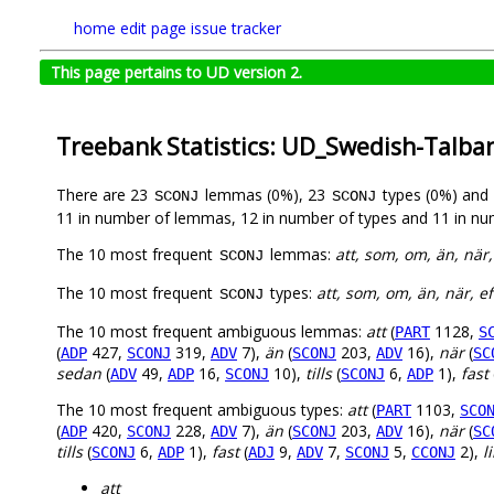
home
edit page
issue tracker
This page pertains to UD version 2.
Treebank Statistics: UD_Swedish-Talba
There are 23
lemmas (0%), 23
types (0%) and
SCONJ
SCONJ
11 in number of lemmas, 12 in number of types and 11 in nu
The 10 most frequent
lemmas:
att, som, om, än, när
SCONJ
The 10 most frequent
types:
att, som, om, än, när, 
SCONJ
The 10 most frequent ambiguous lemmas:
att
(
1128,
PART
S
(
427,
319,
7),
än
(
203,
16),
när
(
ADP
SCONJ
ADV
SCONJ
ADV
SC
sedan
(
49,
16,
10),
tills
(
6,
1),
fast
ADV
ADP
SCONJ
SCONJ
ADP
The 10 most frequent ambiguous types:
att
(
1103,
PART
SCO
(
420,
228,
7),
än
(
203,
16),
när
(
ADP
SCONJ
ADV
SCONJ
ADV
SC
tills
(
6,
1),
fast
(
9,
7,
5,
2),
l
SCONJ
ADP
ADJ
ADV
SCONJ
CCONJ
att