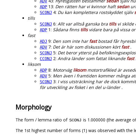
43:
Hyresgästen bestämmer
sedan
själv hu
ADV
13:
Den rätten har vi kvinnor haft
sedan
urm
ADP
4:
Du kan komplettera rostskyddet själv
SCONJ
tills
6:
Allt var alltså ganska bra
tills
vi skilde
SCONJ
1:
Sådana finns
tills
vidare bara på vissa o
ADP
fast
9:
Den som inte har
fast
bostad får hyresbi
ADJ
7:
Det är här som diskussionen kört
fast
.
ADV
5:
Det beror ytterst på befolkningsexplo
SCONJ
2:
Andra länder som fattat liknande
fast
CCONJ
liksom
8:
Motorväg
liksom
motortrafikled är avsedd
ADP
5:
Men även i framtiden kommer många att 
ADV
3:
I viss utsträckning har de dock kommit
SCONJ
för utveckling av fisket i en del u-länder .
Morphology
The form / lemma ratio of
is 1.000000 (the average of
SCONJ
The 1st highest number of forms (1) was observed with the 