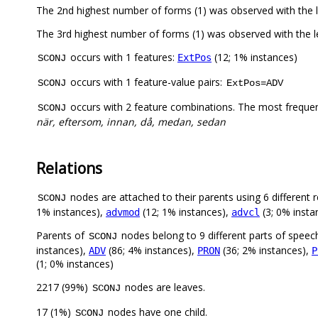
The 2nd highest number of forms (1) was observed with the 
The 3rd highest number of forms (1) was observed with the
occurs with 1 features:
(12; 1% instances)
ExtPos
SCONJ
occurs with 1 feature-value pairs:
SCONJ
ExtPos=ADV
occurs with 2 feature combinations. The most freque
SCONJ
när, eftersom, innan, då, medan, sedan
Relations
nodes are attached to their parents using 6 different r
SCONJ
1% instances),
(12; 1% instances),
(3; 0% insta
advmod
advcl
Parents of
nodes belong to 9 different parts of speec
SCONJ
instances),
(86; 4% instances),
(36; 2% instances),
ADV
PRON
P
(1; 0% instances)
2217 (99%)
nodes are leaves.
SCONJ
17 (1%)
nodes have one child.
SCONJ