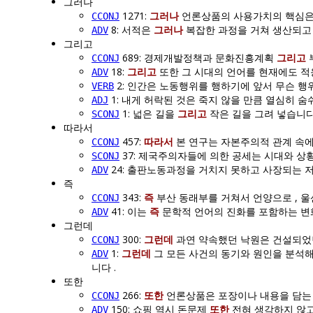
그러나
1271:
그러나
언론상품의 사용가치의 핵심은 
CCONJ
8: 서적은
그러나
복잡한 과정을 거쳐 생산되고 
ADV
그리고
689: 경제개발정책과 문화진흥계획
그리고
CCONJ
18:
그리고
또한 그 시대의 언어를 현재에도 적
ADV
2: 인간은 노동행위를 행하기에 앞서 무슨 행
VERB
1: 내게 허락된 것은 죽지 않을 만큼 열심히 숨쉬
ADJ
1: 넓은 길을
그리고
작은 길을 그려 넣습니다
SCONJ
따라서
457:
따라서
본 연구는 자본주의적 관계 속에
CCONJ
37: 제국주의자들에 의한 공세는 시대와 상
SCONJ
24: 출판노동과정을 거치지 못하고 사장되는
ADV
즉
343:
즉
부산 동래부를 거쳐서 언양으로 , 울
CCONJ
41: 이는
즉
문학적 언어의 진화를 포함하는 변화
ADV
그런데
300:
그런데
과연 약속했던 낙원은 건설되었
CCONJ
1:
그런데
그 모든 사건의 동기와 원인을 분석해
ADV
니다 .
또한
266:
또한
언론상품은 포장이나 내용을 담는 
CCONJ
150: 쇼핑 역시 돈문제
또한
전혀 생각하지 않고
ADV