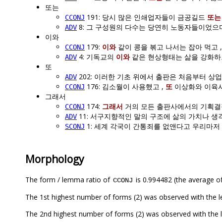
또는
191: 당시 많은 인쇄업자들이 금공길드
또는
CCONJ
8: 그 구성원의 다수는 당연히 노동자들이었
ADV
이와
179:
이와
같이 콩을 볶고 나서는 잡아 먹고 
CCONJ
4: 기독교의
이와
같은 현상형태는 삶을 강화하고
ADV
또
202: 이러한 기초 위에서 출판은 처음부터 상업
ADV
176: 김소월이 사용했고 ,
또
이상화와 이육사
CCONJ
그래서
174:
그래서
거의 모든 출판사에서의 기획결
CCONJ
11: 서구지향적인 말의 구조에 삶의 가치나 
ADV
1: 세계 각국이 간통죄를 없앤다고 우리마저
SCONJ
Morphology
The form / lemma ratio of
is 0.994482 (the average of
CCONJ
The 1st highest number of forms (2) was observed with t
The 2nd highest number of forms (2) was observed w