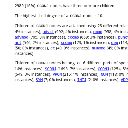
2989 (16%)
nodes have three or more children.
CCONJ
The highest child degree of a
node is 10.
CCONJ
Children of
nodes are attached using 23 different rela
CCONJ
4% instances),
(992; 4% instances),
(958; 4% inst
advcl
nmod
(705; 3% instances),
(669; 3% instances),
advmod
ccomp
punc
(546; 2% instances),
(173; 1% instances),
(114;
acl
xcomp
dep
(50; 0% instances),
(49; 0% instances),
(49; 0% ins
cc
nummod
instances)
Children of
nodes belong to 16 different parts of spe
CCONJ
14% instances),
(1698; 7% instances),
(1254; 5%
SCONJ
CCONJ
(649; 3% instances),
(215; 1% instances),
(118; 0% i
PRON
NUM
instances),
(7; 0% instances),
(2; 0% instances),
SYM
INTJ
ADP
.