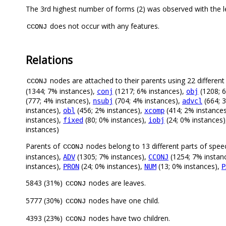
The 3rd highest number of forms (2) was observed w
does not occur with any features.
CCONJ
Relations
nodes are attached to their parents using 22 different 
CCONJ
(1344; 7% instances),
(1217; 6% instances),
(1208; 
conj
obj
(777; 4% instances),
(704; 4% instances),
(664; 
nsubj
advcl
instances),
(456; 2% instances),
(414; 2% instance
obl
xcomp
instances),
(80; 0% instances),
(24; 0% instances
fixed
iobj
instances)
Parents of
nodes belong to 13 different parts of spee
CCONJ
instances),
(1305; 7% instances),
(1254; 7% instan
ADV
CCONJ
instances),
(24; 0% instances),
(13; 0% instances),
PRON
NUM
P
5843 (31%)
nodes are leaves.
CCONJ
5777 (30%)
nodes have one child.
CCONJ
4393 (23%)
nodes have two children.
CCONJ