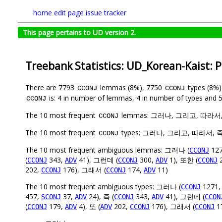
home
edit page
issue tracker
This page pertains to UD version 2.
Treebank Statistics: UD_Korean-Kaist: 
There are 7793
lemmas (8%), 7750
types (8%
CCONJ
CCONJ
is: 4 in number of lemmas, 4 in number of types and 5
CCONJ
The 10 most frequent
lemmas: 그러나, 그리고, 따라서,
CCONJ
The 10 most frequent
types: 그러나, 그리고, 따라서, 
CCONJ
The 10 most frequent ambiguous lemmas: 그러나 (
12
CCONJ
(
343,
41), 그런데 (
300,
1), 또한 (
2
CCONJ
ADV
CCONJ
ADV
CCONJ
202,
176), 그래서 (
174,
11)
CCONJ
CCONJ
ADV
The 10 most frequent ambiguous types: 그러나 (
1271
CCONJ
457,
37,
24), 즉 (
343,
41), 그런데 (
SCONJ
ADV
CCONJ
ADV
CCON
(
179,
4), 또 (
202,
176), 그래서 (
1
CCONJ
ADV
ADV
CCONJ
CCONJ