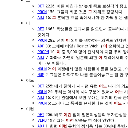
그
2226: 이른 아침과 밤 늦게 종로 보신각의 
DET
156: 그들과 싸운 것은
그
자체로 정당하다 .
PRON
16:
그
혼탁한 흐름 속에서나마 한 가닥 맑은 샘
ADJ
이
1663: 학생들은 교과서를 읽으면서 공부하다
DET
것이다 .
282: 굳이
이
의미를 격하하는 의견도 있지만 
PRON
83: 그때에 비일 ( Reiner Wiehl )
이
술회하고 있
ADP
10:
이
중 3,000 명이 전사하여 지금 우리 땅
PROPN
7: 따라서 자연히 일본에 의한
이
지역에서의 주
ADJ
이 매우 어둡다 .
2:
이
과정에서 많은 사람들이 돈을 벌었고 , 
NOUN
2: 그들은 다짜고짜 나를 붙들어놓고는 집 안
NUM
어느
255: 내가 친하게 지내던 유럽
어느
나라의 외교
DET
24: 우리는 역사의 시대구분에 있어서
어느
시
NOUN
16: 이런 관점에서 보면 무애는 초기의 한국
ADJ
6: 그러나 그 품위를 유지한다는 것이
어느
시
PRON
이런
206: 바로
이런
점이 일본여성들의 무자존심을 
DET
197: 그는
이런
약속을 한 적이 있었다 .
VERB
1: 한편
이런
유형의 정지용 시는 30년대 후반기
ADJ