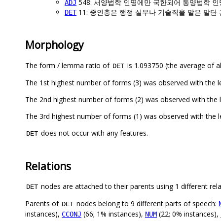
548: 서양법학 인명에만 국한되어 동양법학 
ADJ
11: 중인층은 행정 실무나 기술직을 맡은 말단
DET
Morphology
The form / lemma ratio of
is 1.093750 (the average of al
DET
The 1st highest number of forms (3) was observed with t
The 2nd highest number of forms (2) was observed with 
The 3rd highest number of forms (1) was observed wit
does not occur with any features.
DET
Relations
nodes are attached to their parents using 1 different rel
DET
Parents of
nodes belong to 9 different parts of speech:
DET
instances),
(66; 1% instances),
(22; 0% instances),
CCONJ
NUM