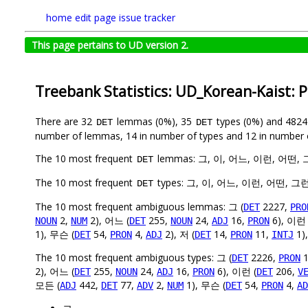
home
edit page
issue tracker
This page pertains to UD version 2.
Treebank Statistics: UD_Korean-Kaist: 
There are 32
lemmas (0%), 35
types (0%) and 482
DET
DET
number of lemmas, 14 in number of types and 12 in number 
The 10 most frequent
lemmas: 그, 이, 어느, 이런, 어떤,
DET
The 10 most frequent
types: 그, 이, 어느, 이런, 어떤, 그
DET
The 10 most frequent ambiguous lemmas: 그 (
2227,
DET
PRO
2,
2), 어느 (
255,
24,
16,
6), 이런 
NOUN
NUM
DET
NOUN
ADJ
PRON
1), 무슨 (
54,
4,
2), 저 (
14,
11,
1)
DET
PRON
ADJ
DET
PRON
INTJ
The 10 most frequent ambiguous types: 그 (
2226,
1
DET
PRON
2), 어느 (
255,
24,
16,
6), 이런 (
206,
DET
NOUN
ADJ
PRON
DET
V
모든 (
442,
77,
2,
1), 무슨 (
54,
4,
ADJ
DET
ADV
NUM
DET
PRON
AD