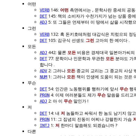
어떤
146:
어떤
측면에서는 , 문학사란 중세의 공동
VERB
145: 책의 소비자가 수천가지가 넘는 상품 중
DET
5: 또 그들은 언제부터 이 땅에서 삶을 시작했으
ADJ
그런
132: 혹 돈키호테처럼 대갑식은 치렀으되 정
VERB
105: 김규식 선생도
그런
고아의 한 예이다 .
DET
모든
442: 물론
모든
비용은 경제대국 일본아가씨의 
ADJ
77: 문학이나 인문학과 무관한
모든
분야도 가치
DET
합니다 .
2: 그러나
모든
종교의 교리는 그 종교의 사상 
ADV
1: 그러나
모든
책이 인생에 도움이 되는 것은 아
NUM
무슨
54: 인간은 노동행위를 행하기에 앞서
무슨
행위
DET
4: 이제 여러분들도 제가
무슨
말씀을 드리고자 
PRON
2: 아 이
무슨
말인가 !
ADJ
저
14: 내
저
놈들하고 싸워서 한 놈도 남기지 않고 
DET
11: 그 집념의 진동이 어찌나 강렬한지 가슴
PRON
1:
저
한마디 말씀해도 되겠습니까 ?
INTJ
다른