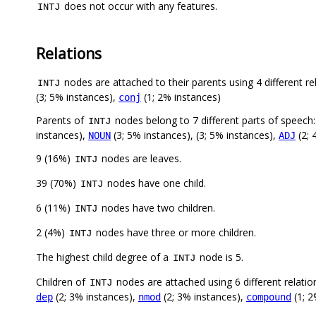
does not occur with any features.
INTJ
Relations
nodes are attached to their parents using 4 different re
INTJ
(3; 5% instances),
(1; 2% instances)
conj
Parents of
nodes belong to 7 different parts of speech
INTJ
instances),
(3; 5% instances), (3; 5% instances),
(2; 
NOUN
ADJ
9 (16%)
nodes are leaves.
INTJ
39 (70%)
nodes have one child.
INTJ
6 (11%)
nodes have two children.
INTJ
2 (4%)
nodes have three or more children.
INTJ
The highest child degree of a
node is 5.
INTJ
Children of
nodes are attached using 6 different relatio
INTJ
(2; 3% instances),
(2; 3% instances),
(1; 2
dep
nmod
compound