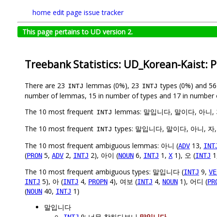
home
edit page
issue tracker
This page pertains to UD version 2.
Treebank Statistics: UD_Korean-Kaist: 
There are 23
lemmas (0%), 23
types (0%) and 5
INTJ
INTJ
number of lemmas, 15 in number of types and 17 in number 
The 10 most frequent
lemmas: 말입니다, 말이다, 아니,
INTJ
The 10 most frequent
types: 말입니다, 말이다, 아니, 자
INTJ
The 10 most frequent ambiguous lemmas: 아니 (
13,
ADV
INT
(
5,
2,
2), 아이 (
6,
1,
1), 오 (
1
PRON
ADV
INTJ
NOUN
INTJ
X
INTJ
The 10 most frequent ambiguous types: 말입니다 (
9,
INTJ
VE
5), 아 (
4,
4), 여보 (
4,
1), 어디 (
INTJ
INTJ
PROPN
INTJ
NOUN
PR
(
40,
1)
NOUN
INTJ
말입니다
9: 너무 착하다보니
말입니다
.