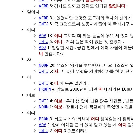
INTJ
6: 경제도 안되고 정치도 안되단
말입니다
.
VERB
말이다
31: 있었다면 그것은 고구려와 백제와 신라
VERB
8: 즉 그것으로써 노동자계급이 이 국가기구 
INTJ
아니
13:
아니
그보다 더 되는 놈들이 우뚝 서 있지 않
ADV
6:
아니
, 거의 들은 적이 없는 것 같았다 .
INTJ
1: 일정한 시간 , 공간 안에서 여러 사람이 
ADJ
니
판입니다 .
자
20: 뮤즈의 영감을 부여받자 , 디오니소스적
NOUN
5:
자
, 이것이 무엇을 의미하는가를 한 번 생각
INTJ
아
4:
아
이 무슨 말인가 !
INTJ
4: 앞으로 2000년이 되면
아
태지역은 EC보다
PROPN
여보
4:
여보
, 우리 생 앞에 남은 많은 시간들 , 
INTJ
1:
여보
, 잠들기 전에 책갈피에 두었던 사진을
NOUN
어디
5: 저도 자기의 죄책이
어디
참여할는지 짐작이
PRON
2: 한데 이처럼 근거 없이 믿고 있는 게
어디
감
ADV
2:
어디
이것뿐이랴 !
INTJ