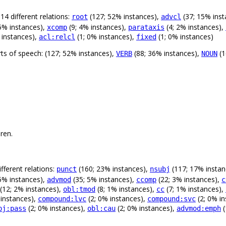
14 different relations:
(127; 52% instances),
(37; 15% ins
root
advcl
5% instances),
(9; 4% instances),
(4; 2% instances),
xcomp
parataxis
 instances),
(1; 0% instances),
(1; 0% instances)
acl:relcl
fixed
rts of speech: (127; 52% instances),
(88; 36% instances),
(1
VERB
NOUN
ren.
fferent relations:
(160; 23% instances),
(117; 17% instan
punct
nsubj
5% instances),
(35; 5% instances),
(22; 3% instances),
advmod
ccomp
c
(12; 2% instances),
(8; 1% instances),
(7; 1% instances),
obl:tmod
cc
 instances),
(2; 0% instances),
(2; 0% i
compound:lvc
compound:svc
(2; 0% instances),
(2; 0% instances),
(
bj:pass
obl:cau
advmod:emph