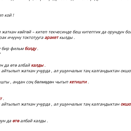
п кой !
жаткан көйгөй – китеп текчесинде беш китептик да орундун бол
рак ичүүнү токтотууга
аракет
кылды .
ү бир фильм
болду
.
ун да өтө албай
калды
.
 айтылып жаткан учурда , ал ушунчалык таң калгандыктан окшо
ашты , андан соң бөлмөдөн чыгып
кетишти
.
т
.
 айтылып жаткан учурда , ал ушунчалык таң калгандыктан
окшо
аун да
өтө
албай калды .