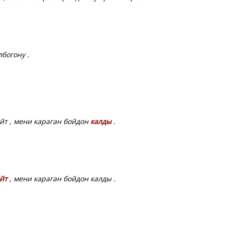
богону .
йт , мени караган бойдон
калды
.
йт
, мени караган бойдон калды .