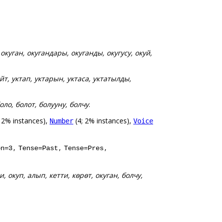
куган, окугандары, окуганды, окугусу, окуй,
айт, уктап, уктарын, уктаса, уктатылды,
оло, болот, болууну, болчу
.
 2% instances),
(4; 2% instances),
Number
Voice
,
,
,
on=3
Tense=Past
Tense=Pres
и, окуп, алып, кетти, көрөт, окуган, болчу,