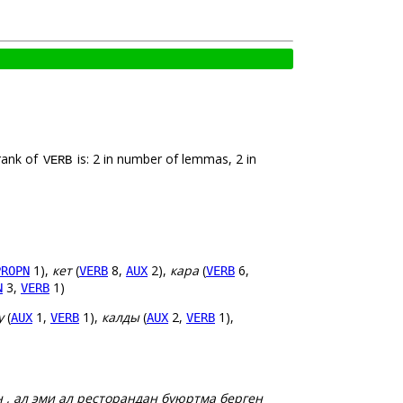
rank of
is: 2 in number of lemmas, 2 in
VERB
1),
кет
(
8,
2),
кара
(
6,
PROPN
VERB
AUX
VERB
3,
1)
N
VERB
у
(
1,
1),
калды
(
2,
1),
AUX
VERB
AUX
VERB
н , ал эми ал ресторандан буюртма берген