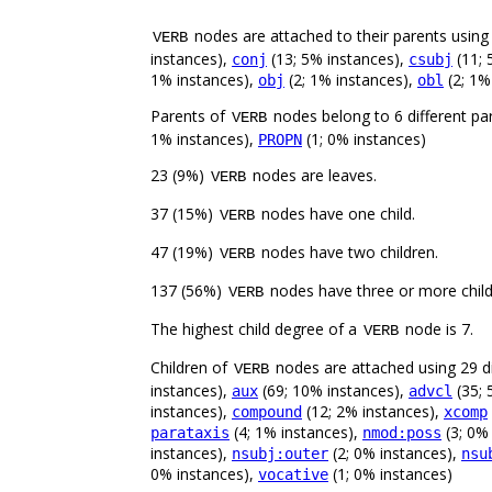
nodes are attached to their parents using 
VERB
instances),
(13; 5% instances),
(11; 
conj
csubj
1% instances),
(2; 1% instances),
(2; 1%
obj
obl
Parents of
nodes belong to 6 different pa
VERB
1% instances),
(1; 0% instances)
PROPN
23 (9%)
nodes are leaves.
VERB
37 (15%)
nodes have one child.
VERB
47 (19%)
nodes have two children.
VERB
137 (56%)
nodes have three or more child
VERB
The highest child degree of a
node is 7.
VERB
Children of
nodes are attached using 29 di
VERB
instances),
(69; 10% instances),
(35; 
aux
advcl
instances),
(12; 2% instances),
compound
xcomp
(4; 1% instances),
(3; 0%
parataxis
nmod:poss
instances),
(2; 0% instances),
nsubj:outer
nsu
0% instances),
(1; 0% instances)
vocative