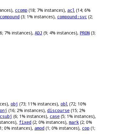
tances),
(18; 7% instances),
(14; 6%
ccomp
acl
(3; 1% instances),
(2;
compound
compound:svc
6; 7% instances),
(9; 4% instances),
(3;
ADJ
PRON
ces),
(73; 11% instances),
(72; 10%
obj
obl
(16; 2% instances),
(15; 2%
onj
discourse
(6; 1% instances),
(5; 1% instances),
csubj
case
nstances),
(2; 0% instances),
(2; 0%
fixed
mark
1; 0% instances),
(1; 0% instances),
(1;
amod
cop