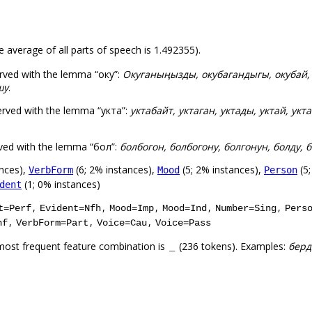
e average of all parts of speech is 1.492355).
rved with the lemma “оку”:
Окуганыңызды, окубагандыгы, окубай, о
шу
.
erved with the lemma “укта”:
уктабайт, уктаган, уктады, уктай, укт
ved with the lemma “бол”:
болбогон, болбогону, болгонун, болду, б
ances),
(6; 2% instances),
(5; 2% instances),
(5;
VerbForm
Mood
Person
(1; 0% instances)
dent
,
,
,
,
,
t=Perf
Evident=Nfh
Mood=Imp
Mood=Ind
Number=Sing
Pers
,
,
,
nf
VerbForm=Part
Voice=Cau
Voice=Pass
most frequent feature combination is
(236 tokens). Examples:
берд
_