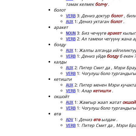
тамак келмек
болчу
.
болот
3:
Дениз доктур
болот
, били
VERB
1:
Дениз уктаган
болот
.
AUX
аракет
3:
Биз чечүүгө
аракет
кылып 
NOUN
2:
Ал тамеки чегүүнү жана а
VERB
болду
1:
Жалпы алганда ийгиликтү
AUX
1:
Дениз үйдө
болду
б екен ?
VERB
калды
2:
Питер Смит да , Мэри Бра
AUX
1:
Чогулуш боло тургандыгы
VERB
кетишти
2:
Питер менен Мэри кучакт
AUX
1:
Алар
кетишти
.
VERB
окшойт
1:
Жамгыр жаап жатат
окшой
AUX
1:
Чогулуш боло тургандыгы
VERB
өтө
1:
Дениз
өтө
ылдам .
ADV
1:
Питер Смит да , Мэри Бр
VERB