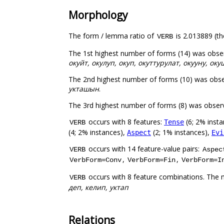
Morphology
The form / lemma ratio of
is 2.013889 (th
VERB
The 1st highest number of forms (14) was obse
окуйт, окулуп, окуп, окуттурулат, окууну, оку
The 2nd highest number of forms (10) was obs
укташын
.
The 3rd highest number of forms (8) was obser
occurs with 8 features:
(6; 2% inst
Tense
VERB
(4; 2% instances),
(2; 1% instances),
Aspect
Evi
occurs with 14 feature-value pairs:
VERB
Aspec
,
,
VerbForm=Conv
VerbForm=Fin
VerbForm=I
occurs with 8 feature combinations. The 
VERB
деп, келип, уктап
Relations