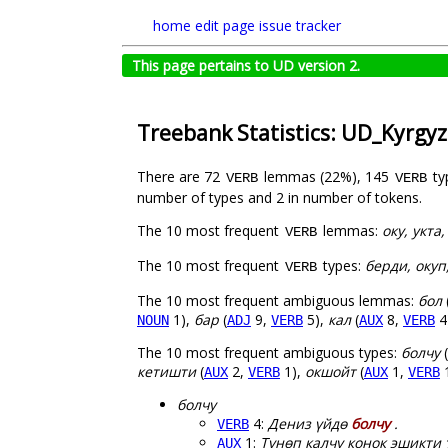
home
edit page
issue tracker
This page pertains to UD version 2.
Treebank Statistics: UD_Kyrgy
There are 72
lemmas (22%), 145
ty
VERB
VERB
number of types and 2 in number of tokens.
The 10 most frequent
lemmas:
оку, укта,
VERB
The 10 most frequent
types:
берди, окуп,
VERB
The 10 most frequent ambiguous lemmas:
бол
1),
бар
(
9,
5),
кал
(
8,
4
NOUN
ADJ
VERB
AUX
VERB
The 10 most frequent ambiguous types:
болчу
(
кетишти
(
2,
1),
окшойт
(
1,
AUX
VERB
AUX
VERB
болчу
4:
Дениз үйдө
болчу
.
VERB
1:
Түнөп калчу конок эшикти 
AUX