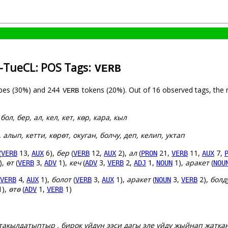
z-TueCL: POS Tags:
VERB
pes (30%) and 244
tokens (20%). Out of 16 observed tags, the 
VERB
 бол, бер, ал, кел, кет, көр, кара, кыл
 алып, кетти, көрөт, окуган, болчу, деп, келип, уктап
(
13,
6),
бер
(
12,
2),
ал
(
21,
11,
7,
VERB
AUX
VERB
AUX
PRON
VERB
AUX
),
өт
(
3,
1),
кеч
(
3,
2,
1,
1),
аракет
(
VERB
ADV
ADV
VERB
ADJ
NOUN
NOU
4,
1),
болот
(
3,
1),
аракет
(
3,
2),
болд
VERB
AUX
VERB
AUX
NOUN
VERB
1),
өтө
(
1,
1)
ADV
VERB
такылдатыптыр , бирок үйдүн ээси дагы эле үйдү жыйнап жатка