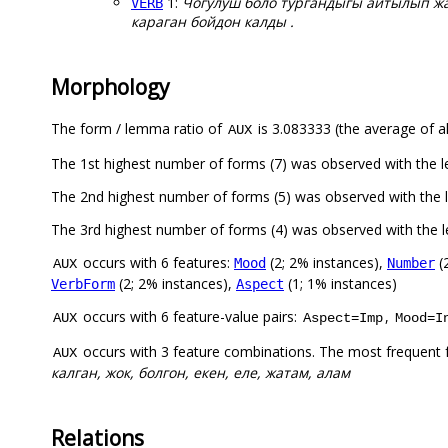
1:
Чогулуш боло тургандыгы айтылып жа
VERB
караган бойдон калды .
Morphology
The form / lemma ratio of
is 3.083333 (the average of al
AUX
The 1st highest number of forms (7) was observed with the
The 2nd highest number of forms (5) was observed with the
The 3rd highest number of forms (4) was observed with the
occurs with 6 features:
(2; 2% instances),
(
Mood
Number
AUX
(2; 2% instances),
(1; 1% instances)
VerbForm
Aspect
occurs with 6 feature-value pairs:
,
AUX
Aspect=Imp
Mood=I
occurs with 3 feature combinations. The most frequent 
AUX
калган, жок, болгон, екен, еле, жатам, алам
Relations