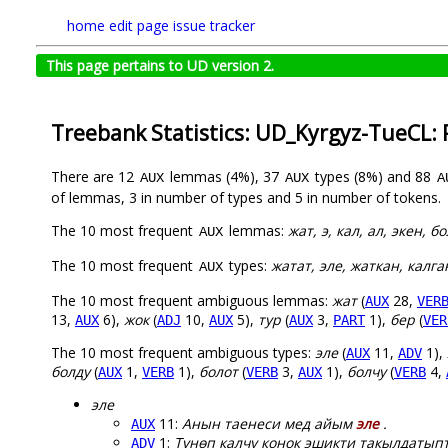
home
edit page
issue tracker
This page pertains to UD version 2.
Treebank Statistics: UD_Kyrgyz-TueCL:
There are 12
lemmas (4%), 37
types (8%) and 88
AUX
AUX
A
of lemmas, 3 in number of types and 5 in number of tokens.
The 10 most frequent
lemmas:
жат, э, кал, ал, экен, б
AUX
The 10 most frequent
types:
жатат, эле, жаткан, калга
AUX
The 10 most frequent ambiguous lemmas:
жат
(
28,
AUX
VER
13,
6),
жок
(
10,
5),
тур
(
3,
1),
бер
(
AUX
ADJ
AUX
AUX
PART
VER
The 10 most frequent ambiguous types:
эле
(
11,
1),
AUX
ADV
болду
(
1,
1),
болот
(
3,
1),
болчу
(
4,
AUX
VERB
VERB
AUX
VERB
эле
11:
Анын таенеси мед айым
эле
.
AUX
1:
Түнөп калчу конок эшикти такылдатыпт
ADV