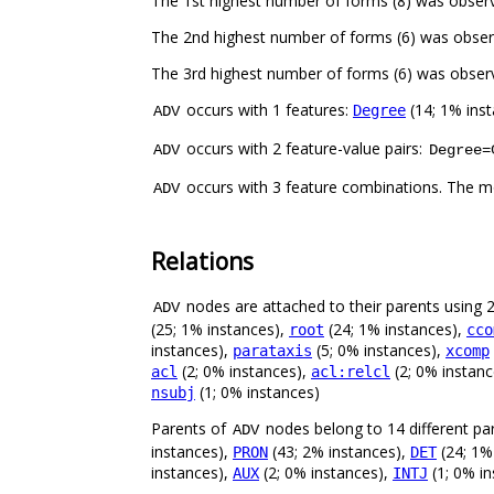
The 1st highest number of forms (8) was obser
The 2nd highest number of forms (6) was obse
The 3rd highest number of forms (6) was obser
occurs with 1 features:
(14; 1% ins
Degree
ADV
occurs with 2 feature-value pairs:
ADV
Degree=
occurs with 3 feature combinations. The m
ADV
Relations
nodes are attached to their parents using 23
ADV
(25; 1% instances),
(24; 1% instances),
root
cco
instances),
(5; 0% instances),
parataxis
xcomp
(2; 0% instances),
(2; 0% instan
acl
acl:relcl
(1; 0% instances)
nsubj
Parents of
nodes belong to 14 different pa
ADV
instances),
(43; 2% instances),
(24; 1%
PRON
DET
instances),
(2; 0% instances),
(1; 0% i
AUX
INTJ