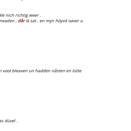
e nich richtig weer .
sneaden ,
dår
ik sat , en myn höyvd oaver u
n voot bleaven un hadden nåsten en lütte
s düvel .