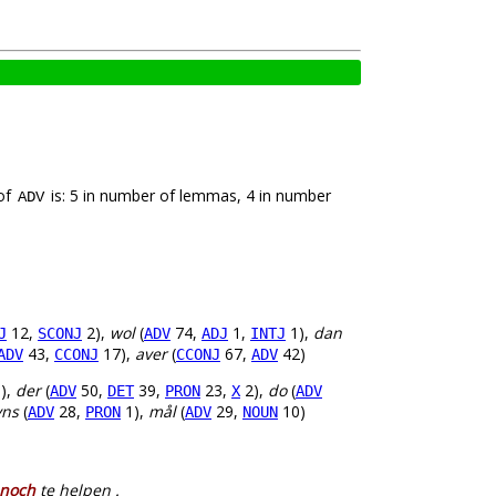
 of
is: 5 in number of lemmas, 4 in number
ADV
12,
2),
wol
(
74,
1,
1),
dan
J
SCONJ
ADV
ADJ
INTJ
43,
17),
aver
(
67,
42)
ADV
CCONJ
CCONJ
ADV
),
der
(
50,
39,
23,
2),
do
(
ADV
DET
PRON
X
ADV
yns
(
28,
1),
mål
(
29,
10)
ADV
PRON
ADV
NOUN
noch
te helpen .