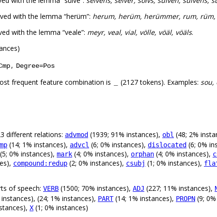
ved with the lemma “sülve”:
selvens, selver, sölvs, sülven, sülvens, s
rved with the lemma “herüm”:
herum, herüm, herümmer, rum, rüm
ved with the lemma “veale”:
meyr, veal, vial, völle, vöäl, vöäls
.
tances)
,
Cmp
Degree=Pos
ost frequent feature combination is
(2127 tokens). Examples:
sou, 
_
 different relations:
(1939; 91% instances),
(48; 2% insta
advmod
obl
(14; 1% instances),
(6; 0% instances),
(6; 0% in
mp
advcl
dislocated
(5; 0% instances),
(4; 0% instances),
(4; 0% instances),
mark
orphan
c
ces),
(2; 0% instances),
(1; 0% instances),
compound:redup
csubj
fla
rts of speech:
(1500; 70% instances),
(227; 11% instances),
VERB
ADJ
 instances), (24; 1% instances),
(14; 1% instances),
(9; 0%
PART
PROPN
nstances),
(1; 0% instances)
X