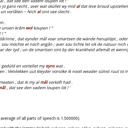
 , dat see den vadem loupen löt ! ’
 my jo gans recht , aver wat sküllet wy mid
al
dat leve broud upstellen
 un vorlåten − Nich
al
sint see slecht .
n .
en unsen kråm
wol
koupen ! “
 ! “
årinne , dat eynder mål voar smartsen de wände heruplöpt , oder k
ou möchte et noch angån ; aver sou lichte let sik de natuur nich 
 voar der tyd ; un de smartsen sint by der krankheid allemål et wenn
 gedüld en vortellet my
eyns
wat .
n : Vetvlekken uut kleyder vorsöke ik nooit weader sülvst ruut to 
meaten , dat ik my al
mål
vorköft had .
mål
, dat see den vadem loupen löt ! ’
 average of all parts of speech is 1.500000).