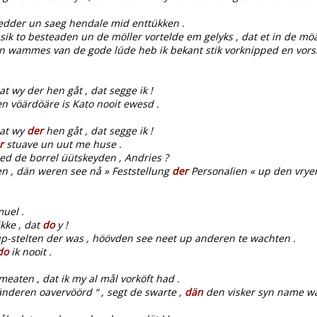
dder un saeg hendale mid enttükken .
ik to besteaden un de möller vortelde em gelyks , dat et in de möäl
en wammes van de gode lüde heb ik bekant stik vorknipped en vor
at wy der hen gåt , dat segge ik !
n vöärdöäre is Kato nooit ewesd .
dat wy
der
hen gåt , dat segge ik !
r
stuave un uut me huse .
d de borrel üütskeyden , Andries ?
n , dän weren see nå » Feststellung
der
Personalien « up den vrye
uel .
kke , dat
do
y !
p-stelten der was , höövden see neet up anderen te wachten .
do
ik nooit .
eaten , dat ik my al mål vorköft had .
änderen oavervöörd “ , segt de swarte ,
dän
den visker syn name wa