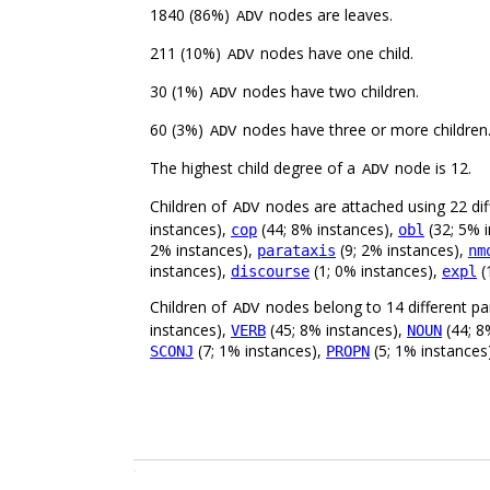
1840 (86%)
nodes are leaves.
ADV
211 (10%)
nodes have one child.
ADV
30 (1%)
nodes have two children.
ADV
60 (3%)
nodes have three or more children
ADV
The highest child degree of a
node is 12.
ADV
Children of
nodes are attached using 22 diff
ADV
instances),
(44; 8% instances),
(32; 5% 
cop
obl
2% instances),
(9; 2% instances),
parataxis
nm
instances),
(1; 0% instances),
(
discourse
expl
Children of
nodes belong to 14 different pa
ADV
instances),
(45; 8% instances),
(44; 8
VERB
NOUN
(7; 1% instances),
(5; 1% instances
SCONJ
PROPN
.