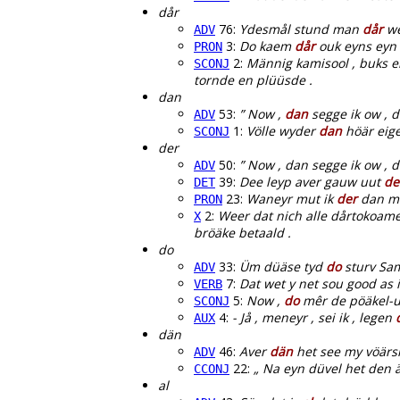
dår
76:
Ydesmål stund man
dår
we
ADV
3:
Do kaem
dår
ouk eyns eyn s
PRON
2:
Männig kamisool , buks 
SCONJ
tornde en plüüsde .
dan
53:
” Now ,
dan
segge ik ow , d
ADV
1:
Völle wyder
dan
höär eige
SCONJ
der
50:
” Now , dan segge ik ow , 
ADV
39:
Dee leyp aver gauw uut
de
DET
23:
Waneyr mut ik
der
dan me
PRON
2:
Weer dat nich alle dårtokoame
X
bröäke betaald .
do
33:
Üm düäse tyd
do
sturv Sam
ADV
7:
Dat wet y net sou good as i
VERB
5:
Now ,
do
mêr de pöäkel-u
SCONJ
4:
- Jå , meneyr , sei ik , legen
AUX
dän
46:
Aver
dän
het see my vöärsm
ADV
22:
„ Na eyn düvel het den 
CCONJ
al