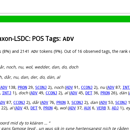
axon-LSDC: POS Tags:
ADV
s (8%) and 2141
tokens (9%). Out of 16 observed tags, the rank
ADV
dår, noch, nu, wol, wedder, dan, do, doch
, dår, nu, dan, der, do, dän, al
(
138,
29,
2),
noch
(
91,
2),
nu
(
87,
ADV
PRON
SCONJ
ADV
CCONJ
ADV
INT
,
1),
doch
(
49,
2),
al
(
45,
36,
26),
dän
(
INTJ
ADV
CCONJ
ADV
DET
PRON
87,
2),
dår
(
76,
3,
2),
dan
(
53,
1
ADV
CCONJ
ADV
PRON
SCONJ
ADV
SCONJ
22),
al
(
43,
9,
4),
wol
(
37,
6,
3,
1),
e
ADV
DET
PRON
ADV
AUX
VERB
ADJ
ord mid dy to köären … “
 gans famose leyd , un wus sik in syne hertensangst nich te råden