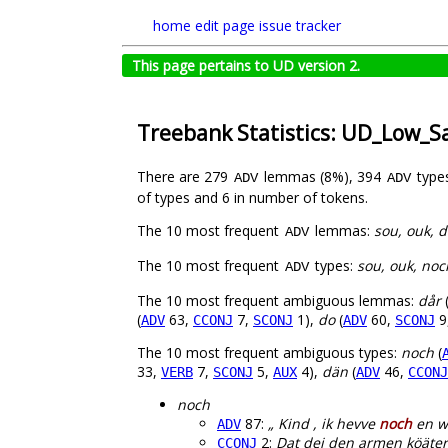
home
edit page
issue tracker
This page pertains to UD version 2.
Treebank Statistics: UD_Low_S
There are 279
lemmas (8%), 394
type
ADV
ADV
of types and 6 in number of tokens.
The 10 most frequent
lemmas:
sou, ouk, 
ADV
The 10 most frequent
types:
sou, ouk, noch
ADV
The 10 most frequent ambiguous lemmas:
dår
(
63,
7,
1),
do
(
60,
9
ADV
CCONJ
SCONJ
ADV
SCONJ
The 10 most frequent ambiguous types:
noch
(
33,
7,
5,
4),
dän
(
46,
VERB
SCONJ
AUX
ADV
CCONJ
noch
87:
„ Kind , ik hevve
noch
en wo
ADV
2:
Dat dei den armen köäter
CCONJ