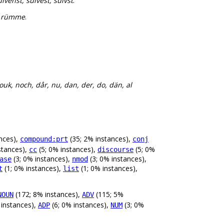
ülvenst, sülvest, sülvst
.
, rümme
.
ouk, noch, dår, nu, dan, der, do, dän, al
nces),
(35; 2% instances),
compound:prt
conj
stances),
(5; 0% instances),
(5; 0%
cc
discourse
(3; 0% instances),
(3; 0% instances),
ase
nmod
(1; 0% instances),
(1; 0% instances),
t
list
(172; 8% instances),
(115; 5%
NOUN
ADV
 instances),
(6; 0% instances),
(3; 0%
ADP
NUM