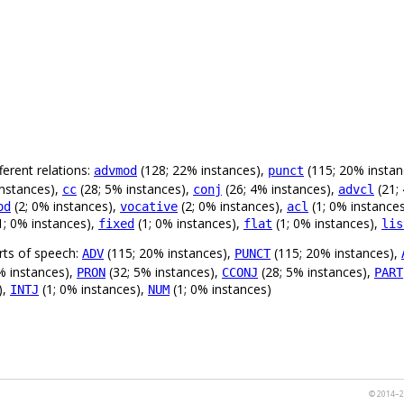
.
erent relations:
(128; 22% instances),
(115; 20% instan
advmod
punct
instances),
(28; 5% instances),
(26; 4% instances),
(21;
cc
conj
advcl
(2; 0% instances),
(2; 0% instances),
(1; 0% instance
od
vocative
acl
1; 0% instances),
(1; 0% instances),
(1; 0% instances),
fixed
flat
lis
rts of speech:
(115; 20% instances),
(115; 20% instances),
ADV
PUNCT
% instances),
(32; 5% instances),
(28; 5% instances),
PRON
CCONJ
PART
),
(1; 0% instances),
(1; 0% instances)
INTJ
NUM
© 2014–