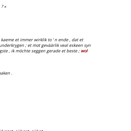
 ? «
aeme et immer wirklik to ‘ n ende , dat et
underkrygen ; et mot geväärlik veal eskeen syn
igste , ik möchte seggen gerade et beste ;
wol
maken .