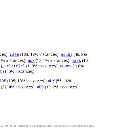
ces),
(103; 18% instances),
(46; 8%
case
nsubj
 4% instances),
(12; 2% instances),
(10;
aux
mark
s),
(1; 0% instances),
(1; 0%
acl:relcl
appos
(1; 0% instances)
t
(105; 18% instances),
(56; 10%
ADP
AUX
(22; 4% instances),
(10; 2% instances),
ADJ
2024
Universal Dependencies contributors
. Site powered by
Annodoc
and
brat