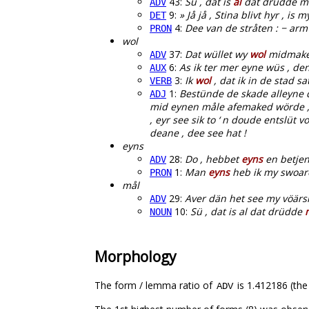
43:
Sü , dat is
al
dat drüdde mål
ADV
9:
» Jå jå , Stina blivt hyr , is
DET
4:
Dee van de stråten : − arm
PRON
wol
37:
Dat wüllet wy
wol
midmake
ADV
6:
As ik ter mer eyne wüs , d
AUX
3:
Ik
wol
, dat ik in de stad sat
VERB
1:
Bestünde de skade alleyne d
ADJ
mid eynen måle afemaked wörde , s
, eyr see sik to ‘ n doude entslüt
deane , dee see hat !
eyns
28:
Do , hebbet
eyns
en betjen
ADV
1:
Man
eyns
heb ik my swoare
PRON
mål
29:
Aver dän het see my vöärs
ADV
10:
Sü , dat is al dat drüdde
NOUN
Morphology
The form / lemma ratio of
is 1.412186 (the
ADV