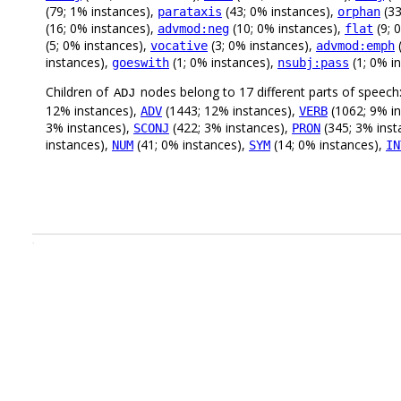
(79; 1% instances),
(43; 0% instances),
(33
parataxis
orphan
(16; 0% instances),
(10; 0% instances),
(9; 
advmod:neg
flat
(5; 0% instances),
(3; 0% instances),
(
vocative
advmod:emph
instances),
(1; 0% instances),
(1; 0% i
goeswith
nsubj:pass
Children of
nodes belong to 17 different parts of speech
ADJ
12% instances),
(1443; 12% instances),
(1062; 9% i
ADV
VERB
3% instances),
(422; 3% instances),
(345; 3% inst
SCONJ
PRON
instances),
(41; 0% instances),
(14; 0% instances),
NUM
SYM
IN
.