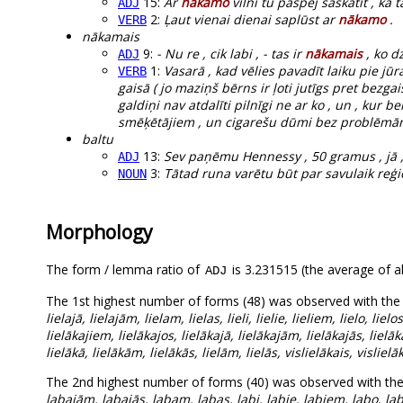
15:
Ar
nākamo
vilni tu paspēj saskatīt , ka ta
ADJ
2:
Ļaut vienai dienai saplūst ar
nākamo
.
VERB
nākamais
9:
- Nu re , cik labi , - tas ir
nākamais
, ko dz
ADJ
1:
Vasarā , kad vēlies pavadīt laiku pie jūr
VERB
gaisā ( jo maziņš bērns ir ļoti jutīgs pret bezg
galdiņi nav atdalīti pilnīgi ne ar ko , un , kur 
smēķētājiem , un cigarešu dūmi bez problēmām 
baltu
13:
Sev paņēmu Hennessy , 50 gramus , jā , 
ADJ
3:
Tātad runa varētu būt par savulaik reģ
NOUN
Morphology
The form / lemma ratio of
is 3.231515 (the average of al
ADJ
The 1st highest number of forms (48) was observed with the 
lielajā, lielajām, lielam, lielas, lieli, lielie, lieliem, lielo, lielo
lielākajiem, lielākajos, lielākajā, lielākajām, lielākajās, lielāka
lielākā, lielākām, lielākās, lielām, lielās, vislielākais, vislielā
The 2nd highest number of forms (40) was observed with th
labajām, labajās, labam, labas, labi, labie, labiem, labo, la