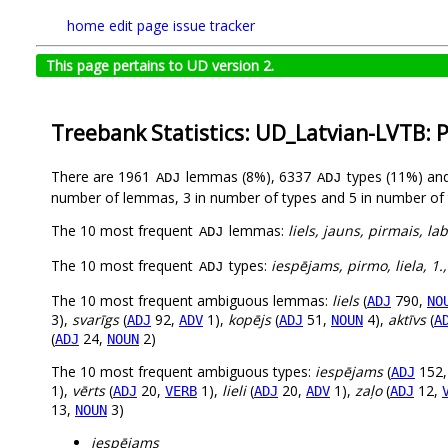
home
edit page
issue tracker
This page pertains to UD version 2.
Treebank Statistics: UD_Latvian-LVTB: 
There are 1961
lemmas (8%), 6337
types (11%) an
ADJ
ADJ
number of lemmas, 3 in number of types and 5 in number of 
The 10 most frequent
lemmas:
liels, jauns, pirmais, l
ADJ
The 10 most frequent
types:
iespējams, pirmo, liela, 1.
ADJ
The 10 most frequent ambiguous lemmas:
liels
(
790,
ADJ
NO
3),
svarīgs
(
92,
1),
kopējs
(
51,
4),
aktīvs
(
ADJ
ADV
ADJ
NOUN
A
(
24,
2)
ADJ
NOUN
The 10 most frequent ambiguous types:
iespējams
(
152
ADJ
1),
vērts
(
20,
1),
lieli
(
20,
1),
zaļo
(
12,
ADJ
VERB
ADJ
ADV
ADJ
13,
3)
NOUN
iespējams