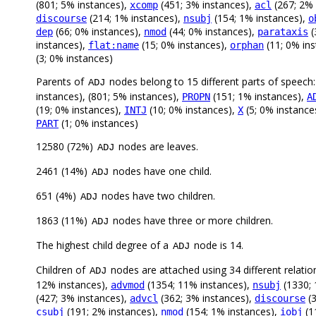
(801; 5% instances),
(451; 3% instances),
(267; 2% 
xcomp
acl
(214; 1% instances),
(154; 1% instances),
discourse
nsubj
o
(66; 0% instances),
(44; 0% instances),
(
dep
nmod
parataxis
instances),
(15; 0% instances),
(11; 0% in
flat:name
orphan
(3; 0% instances)
Parents of
nodes belong to 15 different parts of speech
ADJ
instances), (801; 5% instances),
(151; 1% instances),
PROPN
A
(19; 0% instances),
(10; 0% instances),
(5; 0% instance
INTJ
X
(1; 0% instances)
PART
12580 (72%)
nodes are leaves.
ADJ
2461 (14%)
nodes have one child.
ADJ
651 (4%)
nodes have two children.
ADJ
1863 (11%)
nodes have three or more children.
ADJ
The highest child degree of a
node is 14.
ADJ
Children of
nodes are attached using 34 different relatio
ADJ
12% instances),
(1354; 11% instances),
(1330; 
advmod
nsubj
(427; 3% instances),
(362; 3% instances),
(3
advcl
discourse
(191; 2% instances),
(154; 1% instances),
(1
csubj
nmod
iobj