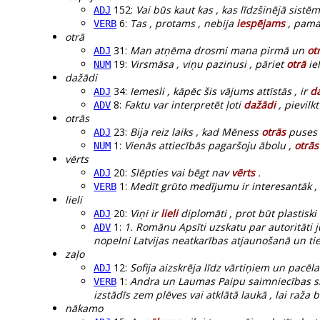
152:
Vai būs kaut kas , kas līdzšinējā sist
ADJ
6:
Tas , protams , nebija
iespējams
, pamaz
VERB
otrā
31:
Man atņēma drosmi mana pirmā un
ot
ADJ
19:
Virsmāsa , viņu pazinusi , pāriet
otrā
iel
NUM
dažādi
34:
Iemesli , kāpēc šis vājums attīstās , ir
d
ADJ
8:
Faktu var interpretēt ļoti
dažādi
, pievilk
ADV
otrās
23:
Bija reiz laiks , kad Mēness
otrās
puses i
ADJ
1:
Vienās attiecībās pagaršoju ābolu ,
otrās
NUM
vērts
20:
Slēpties vai bēgt nav
vērts
.
ADJ
1:
Medīt grūto medījumu ir interesantāk ,
VERB
lieli
20:
Viņi ir
lieli
diplomāti , prot būt plastiski 
ADJ
1:
1. Romānu Apsīti uzskatu par autoritāti j
ADV
nopelni Latvijas neatkarības atjaunošanā un ti
zaļo
12:
Sofija aizskrēja līdz vārtiņiem un pacēl
ADJ
1:
Andra un Laumas Paipu saimniecības s
VERB
izstādīs zem plēves vai atklātā laukā , lai raža
nākamo