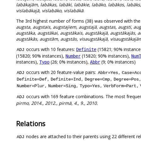
labākajām, labākas, labāki, labākie, labāko, labākos, labāks
vislabākajā, vislabāko, vislabākā
.
The 3rd highest number of forms (38) was observed with th
augsta, augstais, augstajiem, augstajā, augstas, augsti, au
augstāka, augstākai, augstākais, augstākajā, augstākajās, 
augstākās, augstām, augstās, visaugstākajā, visaugstākajām
occurs with 10 features:
(15821; 90% instance
Definite
ADJ
(15820; 90% instances),
(15820; 90% instances),
Number
Num
instances),
(26; 0% instances),
(9; 0% instances)
Typo
Abbr
occurs with 20 feature-value pairs:
,
ADJ
Abbr=Yes
Case=Ac
,
,
,
Definite=Def
Definite=Ind
Degree=Cmp
Degree=Pos
,
,
,
,
Number=Plur
Number=Sing
Typo=Yes
VerbForm=Part
occurs with 169 feature combinations. The most frequen
ADJ
pirmo, 2014., 2012., pirmā, 4., 9., 2010.
Relations
nodes are attached to their parents using 22 different re
ADJ