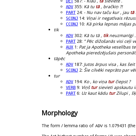
587:
- Klau ,
tā
sieviete .
DET
355:
Kā tu
tā
, bračkiņ ?!
ADV
24:
- Nu nav taču kur , jau
tā
PART
14:
Viņai ir negatīvais rēzus
SCONJ
10:
Kā pirka lepnas mājas p
CCONJ
tik
302:
Kā tu tā ,
tik
neuzmanīgi 
ADV
28:
” Pēc dižošanās visi ceļi 
PART
1:
Pat ja Apotheka veselības te
AUX
Apotheka pieredzējušais personāls
tāpēc
187:
Jutos ārpus visa , kas šeit
ADV
2:
Šie cilvēki neprāto par 
SCONJ
tur
194:
Ko , ko viņa
tur
čiepst ?
ADV
9:
Viņš
tur
sievieti apskautu il
VERB
6:
Uz kaut kādu
tur
Zilupi , šķ
PART
Morphology
The form / lemma ratio of
is 1.079431 (the
ADV