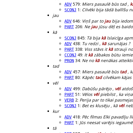
579:
Miers pasaulē būs tad ,
k
ADV
1:
Cilvēki bija tādā ballīšu
SCONJ
jau
646:
Viņš par to
jau
bija iedomā
ADV
206:
Ne
jau
jūsu dēļ es baidos
PART
kā
845:
Tā bija
kā
īslaicīga apm
SCONJ
438:
Tu redzi ,
kā
sarunājas ?
ADV
338:
Viss stāvs it
kā
strauji no
PART
49:
It
kā
zābakos būtu iemies
CCONJ
34:
Ne no
kā
nenākas atteikti
PRON
tad
457:
Miers pasaulē būs
tad
, k
ADV
80:
Kāpēc
tad
cilvēkam kājas 
PART
vēl
499:
Dabūšu pārējo ,
vēl
atdoš
ADV
51:
Vēlos
vēl
piebilst , ka viņa 
PART
2:
Perija par to tikai pasmej
VERB
1:
Bet es klusēju , kā
vēl
nebi
SCONJ
kur
418:
Pēc filmas Elki pavadīju lī
ADV
1:
Jūs neesat varējis iegaumē
PART
tā