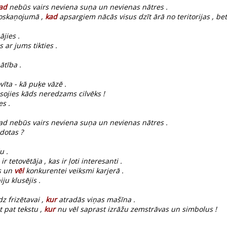
ad
nebūs vairs neviena suņa un nevienas nātres .
 noskaņojumā ,
kad
apsargiem nācās visus dzīt ārā no teritorijas , bet 
jies .
 ar jums tikties .
ātība .
vīta - kā puķe vāzē .
ojies kāds neredzams cilvēks !
es .
ad nebūs vairs neviena suņa un nevienas nātres .
dotas ?
u .
ir tetovētāja , kas ir ļoti interesanti .
as un
vēl
konkurentei veiksmi karjerā .
ju klusējis .
dz frizētavai ,
kur
atradās viņas mašīna .
t pat tekstu ,
kur
nu vēl saprast izrāžu zemstrāvas un simbolus !