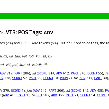
an-LVTB: POS Tags:
ADV
pes (2%) and 18590
tokens (6%). Out of 17 observed tags, the r
ADV
udz, kā, tad, vēl, ļoti, kur, tā, tik
ad, vēl, ļoti, kur, tā, vairāk, tik
717,
206),
kā
(
914,
612,
340,
55),
ta
ADV
PART
SCONJ
ADV
PART
CCONJ
438,
57,
29,
10,
2),
tik
(
311,
30)
DV
SCONJ
PART
CCONJ
PRON
ADV
PART
579,
1),
jau
(
646,
206),
kā
(
845,
438,
DV
SCONJ
ADV
PART
SCONJ
ADV
PA
r
(
418,
1),
tā
(
587,
355,
24,
14,
1
ADV
PART
DET
ADV
PART
SCONJ
CCONJ