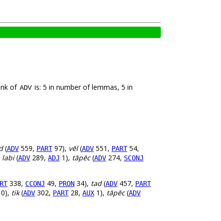
ank of
is: 5 in number of lemmas, 5 in
ADV
d
(
559,
97),
vēl
(
551,
54,
ADV
PART
ADV
PART
,
labi
(
289,
1),
tāpēc
(
274,
ADV
ADJ
ADV
SCONJ
338,
49,
34),
tad
(
457,
RT
CCONJ
PRON
ADV
PART
0),
tik
(
302,
28,
1),
tāpēc
(
ADV
PART
AUX
ADV