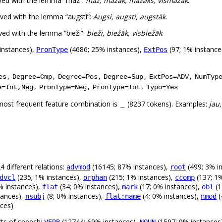
rved with the lemma “maz”:
maz, mazāk, mazāks, vismazāk
.
ved with the lemma “augsti”:
Augsi, augsti, augstāk
.
ed with the lemma “bieži”:
bieži, biežāk, visbiežāk
.
instances),
(4686; 25% instances),
(97; 1% instance
PronType
ExtPos
,
,
,
,
,
es
Degree=Cmp
Degree=Pos
Degree=Sup
ExtPos=ADV
NumTyp
,
,
,
e=Int,Neg
PronType=Neg
PronType=Tot
Typo=Yes
most frequent feature combination is
(8237 tokens). Examples:
jau,
_
 different relations:
(16145; 87% instances),
(499; 3% i
advmod
root
(235; 1% instances),
(215; 1% instances),
(137; 1%
dvcl
orphan
ccomp
% instances),
(34; 0% instances),
(17; 0% instances),
(1
flat
mark
obl
tances),
(8; 0% instances),
(4; 0% instances),
(
nsubj
flat:name
nmod
nces)
rts of speech:
(12744; 69% instances),
(1597; 9% instances