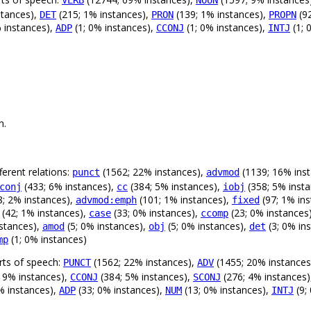
VERB
NOUN
stances),
(215; 1% instances),
(139; 1% instances),
(92
DET
PRON
PROPN
 instances),
(1; 0% instances),
(1; 0% instances),
(1; 
ADP
CCONJ
INTJ
n.
erent relations:
(1562; 22% instances),
(1139; 16% ins
punct
advmod
(433; 6% instances),
(384; 5% instances),
(358; 5% inst
conj
cc
iobj
; 2% instances),
(101; 1% instances),
(97; 1% in
advmod:emph
fixed
(42; 1% instances),
(33; 0% instances),
(23; 0% instances
case
ccomp
nstances),
(5; 0% instances),
(5; 0% instances),
(3; 0% in
amod
obj
det
(1; 0% instances)
mp
rts of speech:
(1562; 22% instances),
(1455; 20% instances
PUNCT
ADV
 9% instances),
(384; 5% instances),
(276; 4% instances
CCONJ
SCONJ
% instances),
(33; 0% instances),
(13; 0% instances),
(9;
ADP
NUM
INTJ