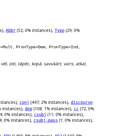
s),
(52; 0% instances),
(29; 0%
Abbr
Typo
,
,
,
e=Mult
PronType=Dem
PronType=Ind
 vēl, ļoti, tāpēc, kopā, savukārt, vairs, atkal,
nstances),
(447; 2% instances),
conj
discourse
 instances),
(108; 1% instances),
(72; 0%
dep
cc
4; 0% instances),
(11; 0% instances),
csubj
4; 0% instances),
(1; 0% instances),
csubj:pass
),
(1455; 8% instances),
(1443; 8%