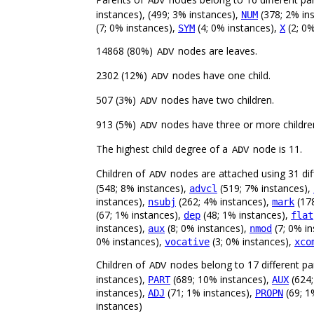
ADV
instances), (499; 3% instances),
(378; 2% in
NUM
(7; 0% instances),
(4; 0% instances),
(2; 0%
SYM
X
14868 (80%)
nodes are leaves.
ADV
2302 (12%)
nodes have one child.
ADV
507 (3%)
nodes have two children.
ADV
913 (5%)
nodes have three or more childre
ADV
The highest child degree of a
node is 11.
ADV
Children of
nodes are attached using 31 diff
ADV
(548; 8% instances),
(519; 7% instances),
advcl
instances),
(262; 4% instances),
(178
nsubj
mark
(67; 1% instances),
(48; 1% instances),
dep
flat
instances),
(8; 0% instances),
(7; 0% i
aux
nmod
0% instances),
(3; 0% instances),
vocative
xco
Children of
nodes belong to 17 different pa
ADV
instances),
(689; 10% instances),
(624;
PART
AUX
instances),
(71; 1% instances),
(69; 1
ADJ
PROPN
instances)