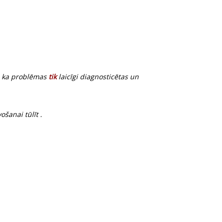
 , ka problēmas
tik
laicīgi diagnosticētas un
šanai tūlīt .