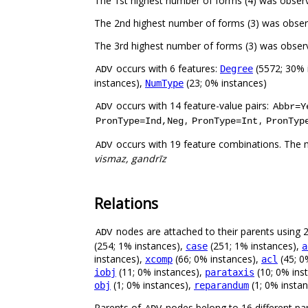
The 1st highest number of forms (4) was obse
The 2nd highest number of forms (3) was obser
The 3rd highest number of forms (3) was observ
occurs with 6 features:
(5572; 30% 
Degree
ADV
instances),
(23; 0% instances)
NumType
occurs with 14 feature-value pairs:
ADV
Abbr=Y
,
,
PronType=Ind,Neg
PronType=Int
PronTyp
occurs with 19 feature combinations. The 
ADV
vismaz, gandrīz
Relations
nodes are attached to their parents using 24
ADV
(254; 1% instances),
(251; 1% instances),
case
a
instances),
(66; 0% instances),
(45; 0
xcomp
acl
(11; 0% instances),
(10; 0% ins
iobj
parataxis
(1; 0% instances),
(1; 0% insta
obj
reparandum
Parents of
nodes belong to 16 different pa