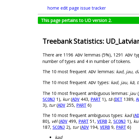
home
edit page
issue tracker
This page pertains to UD version 2.
Treebank Statistics: UD_Latvi
There are 1196
lemmas (5%), 1291
ty
ADV
ADV
number of types and 4 in number of tokens.
The 10 most frequent
lemmas:
kad, jau, da
ADV
The 10 most frequent
types:
kad, jau, kā, t
ADV
The 10 most frequent ambiguous lemmas:
jau
(
1),
kur
(
443,
1),
tā
(
1389,
SCONJ
ADV
PART
DET
A
3),
tur
(
255,
6)
ADV
PART
The 10 most frequent ambiguous types:
kad
(
A
80),
vēl
(
499,
51,
2,
1),
ku
ADV
PART
VERB
SCONJ
187,
2),
tur
(
194,
9,
6)
SCONJ
ADV
VERB
PART
kad