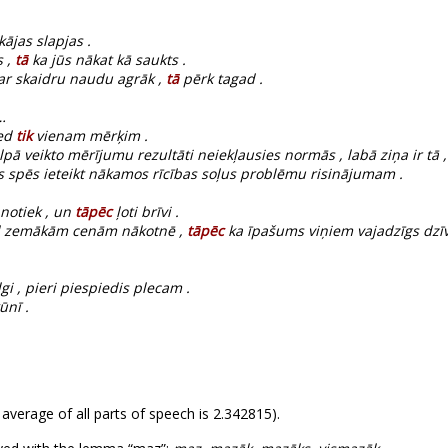
kājas slapjas .
s ,
tā
ka jūs nākat kā saukts .
ar skaidru naudu agrāk ,
tā
pērk tagad .
…
ved
tik
vienam mērķim .
lpā veikto mērījumu rezultāti neiekļausies normās , labā ziņa ir tā
 spēs ieteikt nākamos rīcības soļus problēmu risinājumam .
 notiek , un
tāpēc
ļoti brīvi .
vēl zemākām cenām nākotnē ,
tāpēc
ka īpašums viņiem vajadzīgs dzīvo
gi , pieri piespiedis plecam .
ūnī .
 average of all parts of speech is 2.342815).