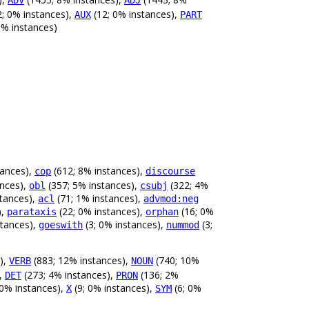
ADV
ADJ
; 0% instances),
(12; 0% instances),
AUX
PART
0% instances)
tances),
(612; 8% instances),
cop
discourse
ances),
(357; 5% instances),
(322; 4%
obl
csubj
stances),
(71; 1% instances),
acl
advmod:neg
),
(22; 0% instances),
(16; 0%
parataxis
orphan
stances),
(3; 0% instances),
(3;
goeswith
nummod
),
(883; 12% instances),
(740; 10%
VERB
NOUN
),
(273; 4% instances),
(136; 2%
DET
PRON
 0% instances),
(9; 0% instances),
(6; 0%
X
SYM